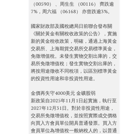
（00590） 、周生生 （00116） 齊跌逾
7%，周六福 （06168） 亦曾跌逾3%。
國家財政部及國稅總局日前聯合發布關
《關於黃金有關稅收政策的公告》，實施
新的黃金稅收政策，明確，通過上海黃金
交易所、上海期貨交易所交易標準黃金，
免徵增值稅。未發生實物交割出庫的，交
易所免徵增值稅；發生實物交割出庫的，
將按用途徵收不同稅項，以區別標準黃金
的投資性用途和非投資性用途。
金價再失守4000美元 金礦股弱
新政策自2025年11月1日起實施，執行至
2027年12月31日。對於非投資性用途，
交易所免徵增值稅，並按照實際成交價格
向買入方會員單位開具普通發票。買入方
會員單位為增值稅一般納稅人的，以普通