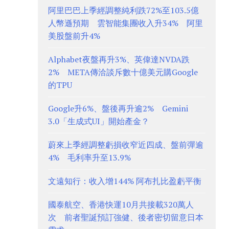
阿里巴巴上季經調整純利跌72%至103.5億
人幣遜預期 雲智能集團收入升34% 阿里
美股盤前升4%
Alphabet夜盤再升3%、英偉達NVDA跌
2% META傳洽談斥數十億美元購Google
的TPU
Google升6%、盤後再升逾2% Gemini
3.0「生成式UI」開始產金？
蔚來上季經調整虧損收窄近四成、盤前彈逾
4% 毛利率升至13.9%
文遠知行：收入增144% 阿布扎比盈虧平衡
國泰航空、香港快運10月共接載320萬人
次 前者聖誕預訂強健、後者密切留意日本