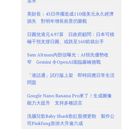
需求
美財長：43日停擺造成110億美元永久經濟
損失 對明年增長前景仍樂觀
日圓兌港元4.97算 日政府顧問：日本可積
極干預支撐日圓、或跌至160前就出手
Sam Altman內部信曝光：AI領先優勢收
窄 Gemini 令OpenAI面臨嚴峻挑戰
「港話通」試行版上架 即時回應日常生活
問題
Google Nano Banana Pro來了！生成圖像
能力大提升 支持多種語言
洗腦兒歌Baby Shark歌紅股價更勁 製作公
司Pinkfong首掛大升逾六成