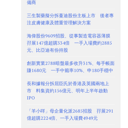
備商
三生製藥擬分拆蔓迪股份主板上市 後者專
注皮膚健康及體重管理解決方案
海偉股份9609招股、從事製造電容器薄膜
孖展147億超購334倍 一手入場費約2885
元、比亞迪有份持股
創新實業2788暗盤最多收升31%、每手帳面
賺1680元 一手中籤率10%、申180手穩中
長和據報分拆屈臣氏於香港及英國兩地上
市 料集資約156億元、明年上半年啟動
IPO
「羊小咩」母企量化派2685招股 孖展291
億超購2224倍、一手入場費4949元