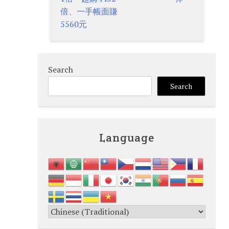
navigation
倍、一手帳面賺
5560元
Search
Search
Language