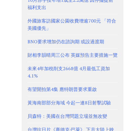
10月赤字按年增1成至2.2萬億 因停擺提前
福利支出
外國旅客訪國家公園收費增逾700元 「符合
美國優先」
BNO要求增加仍在諮詢期 或設過渡期
財相李韻晴周三公布 英媒預告主要措施一覽
未來4年加稅削支2668億 4月最低工資加
4.1%
有望開拍第4集 應特朗普要求重啟
黃海南部部分海域 今起一連8日射擊試驗
貝森特：美國在台灣問題立場並無改變
台灣抗日片《賽德克·巴萊》 下月大陸上映