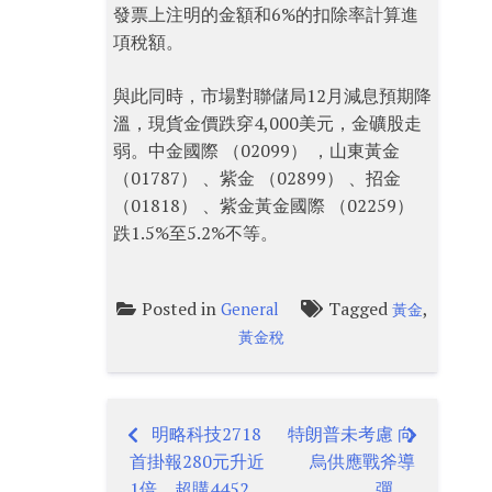
發票上注明的金額和6%的扣除率計算進
項稅額。
與此同時，市場對聯儲局12月減息預期降
溫，現貨金價跌穿4,000美元，金礦股走
弱。中金國際 （02099） ，山東黃金
（01787） 、紫金 （02899） 、招金
（01818） 、紫金黃金國際 （02259）
跌1.5%至5.2%不等。
Posted in
Tagged
,
General
黃金
黃金稅
明略科技2718
特朗普未考慮 向
Post
首掛報280元升近
烏供應戰斧導
1倍 超購4452
彈