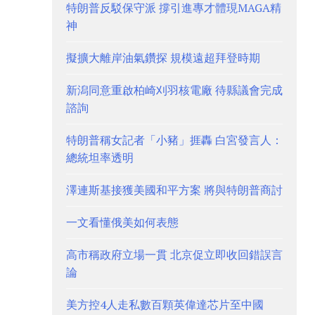
特朗普反駁保守派 撐引進專才體現MAGA精
神
擬擴大離岸油氣鑽探 規模遠超拜登時期
新潟同意重啟柏崎刈羽核電廠 待縣議會完成
諮詢
特朗普稱女記者「小豬」捱轟 白宮發言人：
總統坦率透明
澤連斯基接獲美國和平方案 將與特朗普商討
一文看懂俄美如何表態
高市稱政府立場一貫 北京促立即收回錯誤言
論
美方控4人走私數百顆英偉達芯片至中國