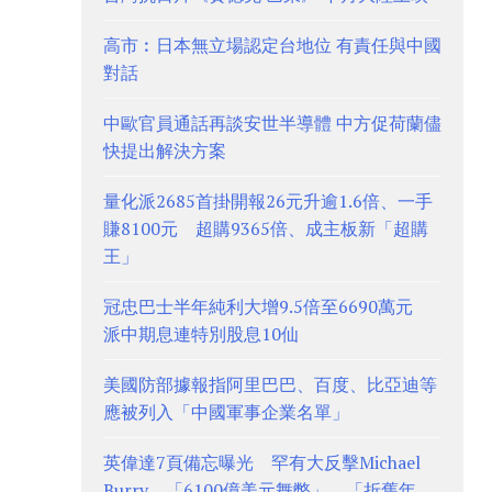
高市︰日本無立場認定台地位 有責任與中國
對話
中歐官員通話再談安世半導體 中方促荷蘭儘
快提出解決方案
量化派2685首掛開報26元升逾1.6倍、一手
賺8100元 超購9365倍、成主板新「超購
王」
冠忠巴士半年純利大增9.5倍至6690萬元
派中期息連特別股息10仙
美國防部據報指阿里巴巴、百度、比亞迪等
應被列入「中國軍事企業名單」
英偉達7頁備忘曝光 罕有大反擊Michael
Burry、「6100億美元舞弊」、「折舊年