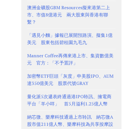
澳洲金礦股GBM Resources擬來港第二上
市、市值8億港元 兩大股東與香港有聯
繫？
「遇見小麵」據報已展開預路演、擬集1億
美元 股東包括碧桂園九毛九
Manner Coffee再傳來港上市、集資數億美
元 官方：「不予置評」
加密幣ETF巨頭「灰度」申美股IPO、AUM
達350億美元 股票代號GRAY
量化派5次遞表終通過港IPO聆訊、擁電商
平台「羊小咩」 首5月溢利1.25億人幣
納芯微、樂摩科技通過上市聆訊 納芯微A
股市值211億人幣、樂摩科技為共享按摩設