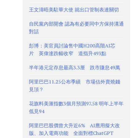
王文濤晤美駐華大使 就出口管制表達關切
自民黨內部開會 認為有必要同中方保持溝通
對話
彭博：美官員討論售中國H200高階AI芯
片 英偉達跌幅收窄 道指升493點
半年港元定存息最高3.3厘 跌市賺息49萬
阿里巴巴11.25公布季績 市場估外賣燒錢
見頂？
花旗料美滙指數3個月預測97.58 明年上半年
低見94
阿里巴巴股價曾大升近6% AI應用擬大改
版、加入電商功能 全面對標ChatGPT