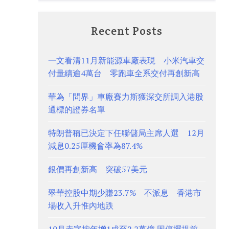
Recent Posts
一文看清11月新能源車廠表現 小米汽車交
付量續逾4萬台 零跑車全系交付再創新高
華為「問界」車廠賽力斯獲深交所調入港股
通標的證券名單
特朗普稱已決定下任聯儲局主席人選 12月
減息0.25厘機會率為87.4%
銀價再創新高 突破57美元
翠華控股中期少賺23.7% 不派息 香港市
場收入升惟內地跌