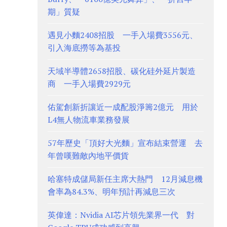
期」質疑
遇見小麵2408招股 一手入場費3556元、
引入海底撈等為基投
天域半導體2658招股、碳化硅外延片製造
商 一手入場費2929元
佑駕創新折讓近一成配股淨籌2億元 用於
L4無人物流車業務發展
57年歷史「頂好大光麵」宣布結束營運 去
年曾嘆難敵內地平價貨
哈塞特成儲局新任主席大熱門 12月減息機
會率為84.3%、明年預計再減息三次
英偉達：Nvidia AI芯片領先業界一代 對