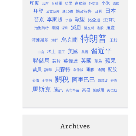
印度
小米
台灣
台積電
哈里
商務部
外交部
德國
日本
拜登
施政報告
日圓
新10條
放寬防疫
歐盟
普京
李家超
比亞迪
江澤民
李強
減息
滙豐
泡泡瑪特
泰國
深圳
港股
港交所
特朗普
烏克蘭
澤連斯基
澳門
王毅
習近平
美國
稀土
白宮
罷工
美團
聯儲局
蘋果
英國
英偉達
芯片
華為
貝森特
裁員
配股
通脹
訪華
通關
辛偉誠
關稅
阿里巴巴
金價
金管局
香港
陳茂波
馬斯克
騰訊
高盛
高市早苗
鮑威爾
黃仁勳
Archives