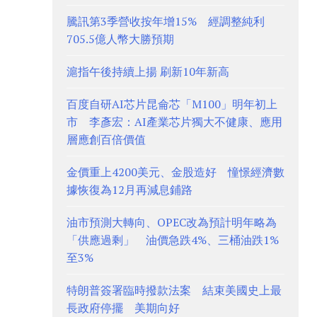
騰訊第3季營收按年增15% 經調整純利
705.5億人幣大勝預期
滬指午後持續上揚 刷新10年新高
百度自研AI芯片昆侖芯「M100」明年初上
市 李彥宏：AI產業芯片獨大不健康、應用
層應創百倍價值
金價重上4200美元、金股造好 憧憬經濟數
據恢復為12月再減息鋪路
油市預測大轉向、OPEC改為預計明年略為
「供應過剩」 油價急跌4%、三桶油跌1%
至3%
特朗普簽署臨時撥款法案 結束美國史上最
長政府停擺 美期向好