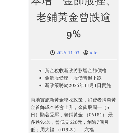
本增 金飾股挫、
老鋪黃金曾跌逾
9%
2025-11-03
idle
黃金稅收新政將影響金飾價格
金飾股受壓，股價普遍下跌
新政策將於2025年11月1日實施
內地實施新黃金稅收政策，消費者購買黃
金首飾成本將會上升，金飾股周一（3
日）顯著受壓，老鋪黃金 （06181） 最
多跌9.4%，曾低見620元，創逾7個月
低；周大福 （01929） ，六福