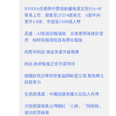
NVIDIA供應商中際旭創據報選定投行A+H
香港上市、擬集至少234億港元 A股年內
累升2.8倍、市值逼5300億人幣
高盛：AI投資回報成疑 企業應用落後於需
求 槓桿與循環投資為潛在風險
烏暫停和談 俄促美避升級戰事
終結 政府恢復正常仍需等待
德國財長訪華前密集協調歐盟立場 聚焦稀土
與競爭力
交易商透露：中國採購美國大豆陷入停滯
大陸懸賞徵集台灣網紅「八炯」「閩南狼」
違法犯罪線索