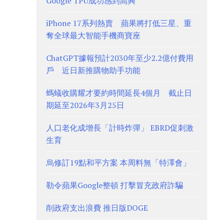
Google TPU成功感到高興
iPhone 17系列熱賣 蘋果將打低三星、重
奪全球最大智能手機商寶座
ChatGPT據報預計2030年至少2.2億付費用
戶 近日新推購物助手功能
螞蟻收購耀才要約時間延長4個月 截止日
期延至2026年3月25日
人口老化成增長「計時炸彈」 EBRD促刺激
生育
烏修訂19點和平方案 本周料無「特澤會」
勒令蘋果Google整頓 打擊冒充政府詐騙
削政府支出浪費 推日版DOGE