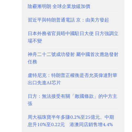
陰霾漸明朗 全球企業放緩加價
習近平與特朗普通電話 京：由美方發起
日本外務省官員晤中國駐日大使 日方強調立
場不變
神舟二十二號成功發射 屬中國首次應急發射
任務
盧特尼克：特朗普正權衡是否允英偉達對華
出口先進AI芯片
日方：無法接受有關「敵國條款」的中方主
張
周大福珠寶半年多賺0.2%至25億元、中期
息升10%至0.22元 港澳同店銷售增4.4%