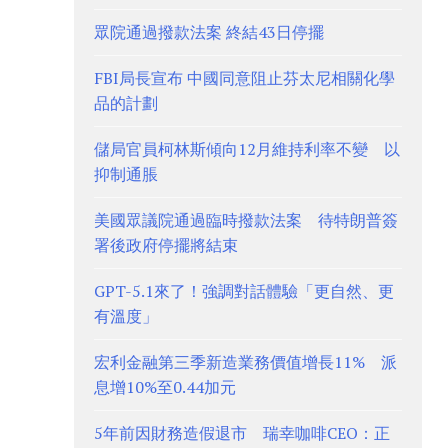
眾院通過撥款法案 終結43日停擺
FBI局長宣布 中國同意阻止芬太尼相關化學
品的計劃
儲局官員柯林斯傾向12月維持利率不變 以
抑制通脹
美國眾議院通過臨時撥款法案 待特朗普簽
署後政府停擺將結束
GPT-5.1來了！強調對話體驗「更自然、更
有溫度」
宏利金融第三季新造業務價值增長11% 派
息增10%至0.44加元
5年前因財務造假退市 瑞幸咖啡CEO：正