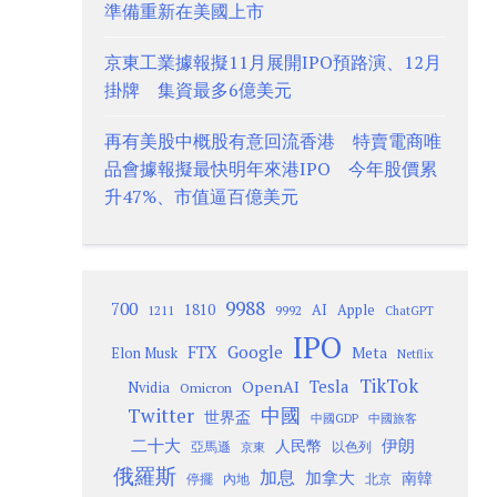
準備重新在美國上市
京東工業據報擬11月展開IPO預路演、12月
掛牌 集資最多6億美元
再有美股中概股有意回流香港 特賣電商唯
品會據報擬最快明年來港IPO 今年股價累
升47%、市值逼百億美元
9988
700
1810
AI
Apple
1211
9992
ChatGPT
IPO
Google
FTX
Meta
Elon Musk
Netflix
TikTok
Tesla
OpenAI
Nvidia
Omicron
Twitter
中國
世界盃
中國GDP
中國旅客
二十大
伊朗
人民幣
以色列
亞馬遜
京東
俄羅斯
加息
加拿大
南韓
內地
停擺
北京