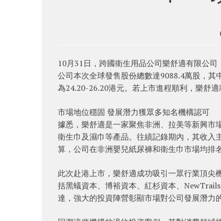
10月31日，跨國衛生用品公司樂舒適有限公司
公司本次全球發售股份總數達9088.4萬股，其中
為24.20-26.20港元。若上市進程順利，
市場地位穩固 發展潛力獲眾多知名機構認可
據悉，樂舒適是一家聚焦非洲、拉美等新興市
衛生巾及濕巾等產品。往績記錄期內，其收入主
算，公司在非洲嬰兒紙尿褲和衛生巾市場均排名第
此次赴港上市，樂舒適成功吸引一眾行業頂尖
括黑蟻資本、博裕資本、紅杉資本、NewTrail
達，強大的投資陣營彰顯市場對公司發展潛力