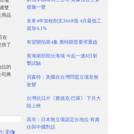
措施一覽
適雙
生用品
未來4年加稅削支2668億 4月最低工
資加4.1%
司在
有望開拍第4集 應特朗普要求重啟
提供了
黃海南部部分海域 今起一連8日射
擊試驗
地位的
公司將
貝森特：美國在台灣問題立場並無
改變
台灣抗日片《賽德克·巴萊》 下月大
陸上映
高市︰日本無立場認定台地位 有責
任與中國對話
U 零收