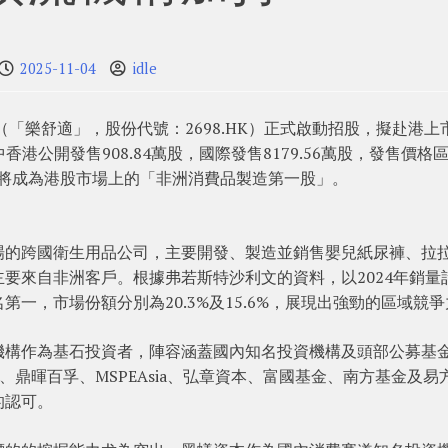
2025-11-04
idle
（「樂舒適」，股份代號：2698.HK）正式啟動招股，擬赴港上
香港公開發售908.84萬股，國際發售8179.56萬股，發售價格
樂舒適將成為港股市場上的「非洲消費品製造第一股」。
場的跨國衛生用品公司，主要開發、製造並銷售嬰兒紙尿褲、拉
要來自非洲客戶。根據弗若斯特沙利文的資料，以2024年銷量
一，市場份額分別為20.3%及15.6%，展現出強勁的區域競爭
機構作為基石投資者，陣容涵蓋國內知名投資機構及頭部公募基
s、鼎暉百孚、MSPEAsia、弘章資本、富國基金、南方基金及易
的認可。