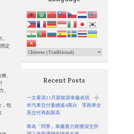
市。
區間定
拉褲、
Recent Posts
計
力。
一文看清11月新能源車廠表現 小
金，包
米汽車交付量續逾4萬台 零跑車全
方
系交付再創新高
華為「問界」車廠賽力斯獲深交所
調入港股通標的證券名單