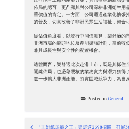
佈局的認可，更凸顯其對公司深耕非洲衛生用品
重價值的肯定。一方面，公司通過產業化擴張
的普及，切實改善了非洲民眾生活福祉，契合
從估值角度看，以發行中間價測算，樂舒適的市
非洲市場的龍頭地位及產能擴張計劃，當前較
兼具成長性與安全性的配置機會。
總體而言，樂舒適此次赴港上市，既是其抓住
關鍵佈局，也憑藉硬核的業務實力與潛力獲得
進一步擴大非洲產能、夯實區域競爭力，為自
Posted in
General
「非洲紙尿褲之王」樂舒適2698招股 孖展3