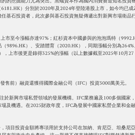
標的的挖掘能力尤為突出。黑蟻資本作為國內消費賽道知名投資
6181.HK）分別於2020年及2024年登陸港股上市，如今均已
擔任基石投資者，此次參與基石投資無疑傳遞出對新興市場衛品
，上市至今漲幅亦達97%；紅杉資本中國參與的泡泡瑪特（9992.
9896.HK）、安踏體育（2020.HK），同期漲幅分別為264%
H），上市後更是錄得325%的漲幅（以上數據截至2025年10月27
開發售前）融資還獲得國際金融公司（IFC）投資3000萬美元。
注於新興市場私營領域的發展機構。IFC業務遍及100多個國家
場及機遇。在2025財政年度，IFC為發展中國家私營企業和金
目之一，項目投資金額將專項用於支持公司在加納、肯尼亞、坦桑尼
尿布與衛生巾生產線。這一舉措不僅直接體現IFC對樂舒適新興