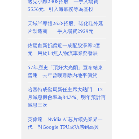
遇見小麵2408招股 一手入場費
3556元、引入海底撈等為基投
天域半導體2658招股、碳化硅外延
片製造商 一手入場費2929元
佑駕創新折讓近一成配股淨籌2億
元 用於L4無人物流車業務發展
57年歷史「頂好大光麵」宣布結束
營運 去年曾嘆難敵內地平價貨
哈塞特成儲局新任主席大熱門 12
月減息機會率為84.3%、明年預計再
減息三次
英偉達：Nvidia AI芯片領先業界一
代 對Google TPU成功感到高興