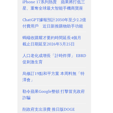
iPhone 17系列熱賣 蘋果將打低三
星、重奪全球最大智能手機商寶座
ChatGPT據報預計2030年至少2.2億
付費用戶 近日新推購物助手功能
螞蟻收購耀才要約時間延長4個月
截止日期延至2026年3月25日
人口老化成增長「計時炸彈」 EBRD
促刺激生育
烏修訂19點和平方案 本周料無「特
澤會」
勒令蘋果Google整頓 打擊冒充政府
詐騙
削政府支出浪費 推日版DOGE