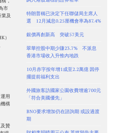
機構，
成為市
特朗普稱已決定下任聯儲局主席人
行業及
選 12月減息0.25厘機會率為87.4%
銀價再創新高 突破57美元
HK）
、
翠華控股中期少賺23.7% 不派息
香港市場收入升惟內地跌
10月赤字按年增1成至2.2萬億 因停
擺提前福利支出
外國旅客訪國家公園收費增逾700元
，運用
「符合美國優先」
融機構
BNO要求增加仍在諮詢期 或設過渡
期
亞及贊
財相李韻晴周三公布 英媒預告主要
市場