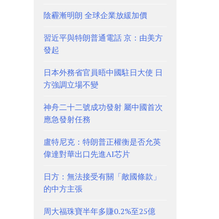
陰霾漸明朗 全球企業放緩加價
習近平與特朗普通電話 京：由美方
發起
日本外務省官員晤中國駐日大使 日
方強調立場不變
神舟二十二號成功發射 屬中國首次
應急發射任務
盧特尼克：特朗普正權衡是否允英
偉達對華出口先進AI芯片
日方：無法接受有關「敵國條款」
的中方主張
周大福珠寶半年多賺0.2%至25億