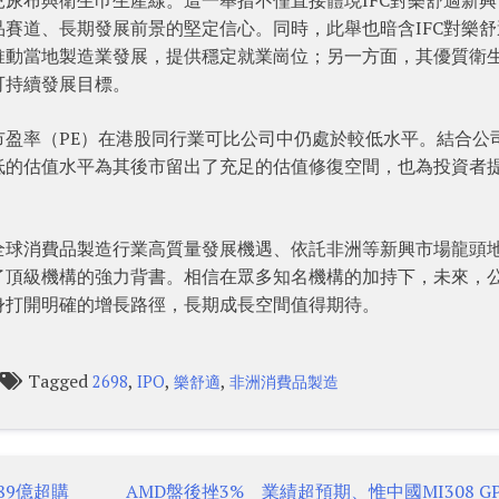
賽道、長期發展前景的堅定信心。同時，此舉也暗含IFC對樂舒
推動當地製造業發展，提供穩定就業崗位；另一方面，其優質衛
可持續發展目標。
盈率（PE）在港股同行業可比公司中仍處於較低水平。結合公
低的估值水平為其後市留出了充足的估值修復空間，也為投資者
全球消費品製造行業高質量發展機遇、依託非洲等新興市場龍頭
了頂級機構的強力背書。相信在眾多知名機構的加持下，未來，
身打開明確的增長路徑，長期成長空間值得期待。
Tagged
,
,
,
2698
IPO
樂舒適
非洲消費品製造
89億超購
AMD盤後挫3% 業績超預期、惟中國MI308 GP