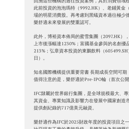
回溯這些機構的過往投資案例，其對消費領域
此前投資的泡泡瑪特（9992.HK）、老鋪黃金（
場的明星消費股。再考慮到黑蟻資本過往極少
樂舒適未來發展的雙重認可。
此外，博裕資本佈局的蜜雪集團（2097.HK）
上市後漲幅達1230%；富國基金參與的名創優品（
213%；弘章資本投資的東鵬飲料（605499.S
日）。
知名國際機構提供重要背書 長期成長空間可期
值得注意的是，樂舒適於Pre-IPO輪（首次公
IFC隸屬於世界銀行集團，是全球規模最大、專
其資金、專業知識及影響力在發展中國家創造市
提供創紀錄的717億美元融資。
樂舒適作為IFC於2025財政年度的投資項
比亞現有工廠的產能升級，具體落地為新增嬰兒