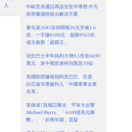
入
中歐官員通話再談安世半導體 中方
促荷蘭儘快提出解決方案
量化派2685首掛開報26元升逾1.6
倍、一手賺8100元 超購9365倍、
成主板新「超購王」
冠忠巴士半年純利大增9.5倍至6690
萬元 派中期息連特別股息10仙
美國防部據報指阿里巴巴、百度、
比亞迪等應被列入「中國軍事企業
名單」
英偉達7頁備忘曝光 罕有大反擊
Michael Burry、「6100億美元舞
弊」、「折舊年期」質疑