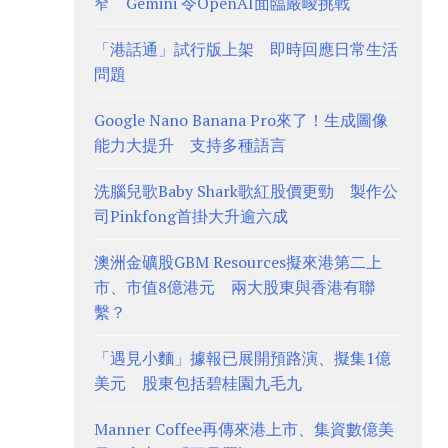
窄 Gemini 令OpenAI面臨嚴峻挑戰
「港話通」試行版上架 即時回應日常生活
問題
Google Nano Banana Pro來了！生成圖像
能力大提升 支持多種語言
洗腦兒歌Baby Shark歌紅股價更勁 製作公
司Pinkfong首掛大升逾六成
澳洲金礦股GBM Resources擬來港第二上
市、市值8億港元 兩大股東與香港有聯
繫？
「遇見小麵」據報已展開預路演、擬集1億
美元 股東包括碧桂園九毛九
Manner Coffee再傳來港上市、集資數億美