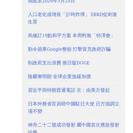
期延至2026年3月25日
人口老化成增長「計時炸彈」 EBRD促刺激
生育
烏修訂19點和平方案 本周料無「特澤會」
勒令蘋果Google整頓 打擊冒充政府詐騙
削政府支出浪費 推日版DOGE
陰霾漸明朗 全球企業放緩加價
習近平與特朗普通電話 京：由美方發起
日本外務省官員晤中國駐日大使 日方強調立
場不變
神舟二十二號成功發射 屬中國首次應急發射
任務