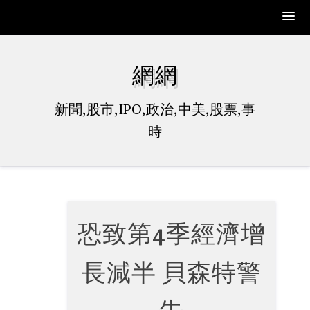
Skip
to
網網
content
新聞,股市,IPO,政治,中美,股票,事
時
恐致第4季經濟增
長減半 貝森特警