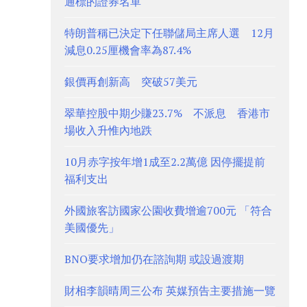
通標的證券名單
特朗普稱已決定下任聯儲局主席人選 12月
減息0.25厘機會率為87.4%
銀價再創新高 突破57美元
翠華控股中期少賺23.7% 不派息 香港市
場收入升惟內地跌
10月赤字按年增1成至2.2萬億 因停擺提前
福利支出
外國旅客訪國家公園收費增逾700元 「符合
美國優先」
BNO要求增加仍在諮詢期 或設過渡期
財相李韻晴周三公布 英媒預告主要措施一覽