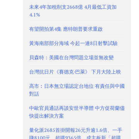
未來4年加稅削支2668億 4月最低工資加
4.1%
有望開拍第4集 應特朗普要求重啟
黃海南部部分海域 今起一連8日射擊試驗
貝森特：美國在台灣問題立場並無改變
台灣抗日片《賽德克·巴萊》 下月大陸上映
高市︰日本無立場認定台地位 有責任與中國
對話
中歐官員通話再談安世半導體 中方促荷蘭儘
快提出解決方案
量化派2685首掛開報26元升逾1.6倍、一手
賺8100元 超購9365倍、成主板新「超購