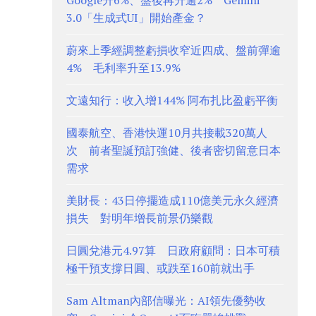
Google升6%、盤後再升逾2% Gemini
3.0「生成式UI」開始產金？
蔚來上季經調整虧損收窄近四成、盤前彈逾
4% 毛利率升至13.9%
文遠知行：收入增144% 阿布扎比盈虧平衡
國泰航空、香港快運10月共接載320萬人
次 前者聖誕預訂強健、後者密切留意日本
需求
美財長：43日停擺造成110億美元永久經濟
損失 對明年增長前景仍樂觀
日圓兌港元4.97算 日政府顧問：日本可積
極干預支撐日圓、或跌至160前就出手
Sam Altman內部信曝光：AI領先優勢收