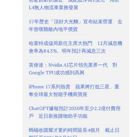
L4無人物流車業務發展
57年歷史「頂好大光麵」宣布結束營運 去
年曾嘆難敵內地平價貨
哈塞特成儲局新任主席大熱門 12月減息機
會率為84.3%、明年預計再減息三次
英偉達：Nvidia AI芯片領先業界一代 對
Google TPU成功感到高興
iPhone 17系列熱賣 蘋果將打低三星、重
奪全球最大智能手機商寶座
ChatGPT據報預計2030年至少2.2億付費用
戶 近日新推購物助手功能
螞蟻收購耀才要約時間延長4個月 截止日