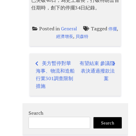
已突破40日，為史上最長，打破特朗普首
任期時，創下的停擺34日紀錄。
Posted in
Tagged
,
General
停擺
,
經濟增長
貝森特
美方暫停對華
有望結束 參議院
Post
海事、物流和造船
表決通過撥款法
navigation
行業301調查限制
案
措施
Search
Search