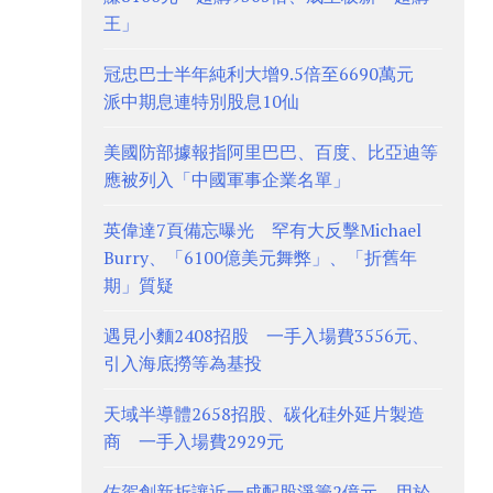
王」
冠忠巴士半年純利大增9.5倍至6690萬元
派中期息連特別股息10仙
美國防部據報指阿里巴巴、百度、比亞迪等
應被列入「中國軍事企業名單」
英偉達7頁備忘曝光 罕有大反擊Michael
Burry、「6100億美元舞弊」、「折舊年
期」質疑
遇見小麵2408招股 一手入場費3556元、
引入海底撈等為基投
天域半導體2658招股、碳化硅外延片製造
商 一手入場費2929元
佑駕創新折讓近一成配股淨籌2億元 用於