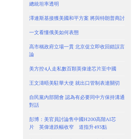
總統坦率透明
澤連斯基接獲美國和平方案 將與特朗普商討
一文看懂俄美如何表態
高市稱政府立場一貫 北京促立即收回錯誤言
論
美方控4人走私數百顆英偉達芯片至中國
王文濤晤美駐華大使 就出口管制表達關切
自民黨內部開會 認為有必要同中方保持溝通
對話
彭博：美官員討論售中國H200高階AI芯
片 英偉達跌幅收窄 道指升493點