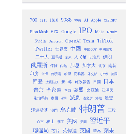
9988
700
1810
AI
Apple
1211
9992
ChatGPT
IPO
Google
FTX
Meta
Elon Musk
Netflix
TikTok
Tesla
OpenAI
Nvidia
Omicron
Twitter
中國
世界盃
中國GDP
中國旅客
二十大
伊朗
人民幣
以色列
亞馬遜
京東
俄羅斯
加息
加拿大
南韓
內地
停擺
北京
印度
小米
台灣
台積電
哈里
商務部
外交部
德國
日本
拜登
施政報告
日圓
新10條
放寬防疫
歐盟
普京
李家超
比亞迪
江澤民
李強
減息
滙豐
泡泡瑪特
泰國
深圳
港股
港交所
特朗普
烏克蘭
澤連斯基
澳門
王毅
習近平
美國
稀土
白宮
罷工
美團
聯儲局
蘋果
英國
英偉達
芯片
華為