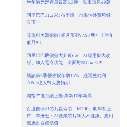
半年港元定存息最高3.3厘 跌市賺息49萬
阿里巴巴11.25公布季績 市場估外賣燒錢
見頂？
花旗料美滙指數3個月預測97.58 明年上半年
低見94
阿里巴巴股價曾大升近6% AI應用擬大改
版、加入電商功能 全面對標ChatGPT
騰訊第3季營收按年增15% 經調整純利
705.5億人幣大勝預期
滬指午後持續上揚 刷新10年新高
百度自研AI芯片昆侖芯「M100」明年初上
市 李彥宏：AI產業芯片獨大不健康、應用
層應創百倍價值