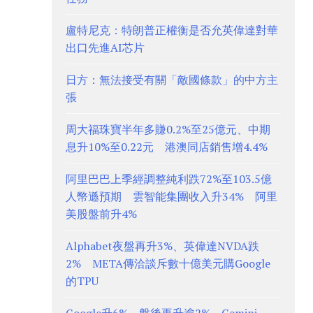
盧特尼克：特朗普正權衡是否允英偉達對華
出口先進AI芯片
日方：無法接受有關「敵國條款」的中方主
張
周大福珠寶半年多賺0.2%至25億元、中期
息升10%至0.22元 港澳同店銷售增4.4%
阿里巴巴上季經調整純利跌72%至103.5億
人幣遜預期 雲智能集團收入升34% 阿里
美股盤前升4%
Alphabet夜盤再升3%、英偉達NVDA跌
2% META傳洽談斥數十億美元購Google
的TPU