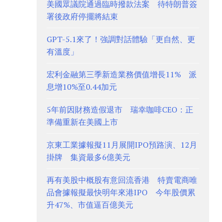
美國眾議院通過臨時撥款法案 待特朗普簽
署後政府停擺將結束
GPT-5.1來了！強調對話體驗「更自然、更
有溫度」
宏利金融第三季新造業務價值增長11% 派
息增10%至0.44加元
5年前因財務造假退市 瑞幸咖啡CEO：正
準備重新在美國上市
京東工業據報擬11月展開IPO預路演、12月
掛牌 集資最多6億美元
再有美股中概股有意回流香港 特賣電商唯
品會據報擬最快明年來港IPO 今年股價累
升47%、市值逼百億美元