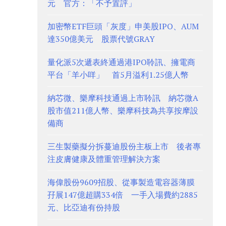
元 官方：「不予置評」
加密幣ETF巨頭「灰度」申美股IPO、AUM
達350億美元 股票代號GRAY
量化派5次遞表終通過港IPO聆訊、擁電商
平台「羊小咩」 首5月溢利1.25億人幣
納芯微、樂摩科技通過上市聆訊 納芯微A
股市值211億人幣、樂摩科技為共享按摩設
備商
三生製藥擬分拆蔓迪股份主板上市 後者專
注皮膚健康及體重管理解決方案
海偉股份9609招股、從事製造電容器薄膜
孖展147億超購334倍 一手入場費約2885
元、比亞迪有份持股