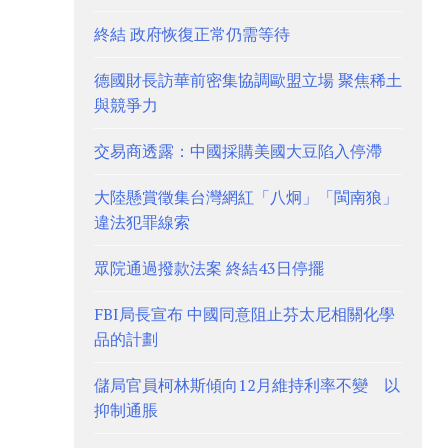
終結 政府恢復正常仍需等待
德國財長訪華前密集協調歐盟立場 聚焦稀土
與競爭力
交易商透露：中國採購美國大豆陷入停滯
大陸懸賞徵集台灣網紅「八炯」「閩南狼」
違法犯罪線索
眾院通過撥款法案 終結43日停擺
FBI局長宣布 中國同意阻止芬太尼相關化學
品的計劃
儲局官員柯林斯傾向12月維持利率不變 以
抑制通脹