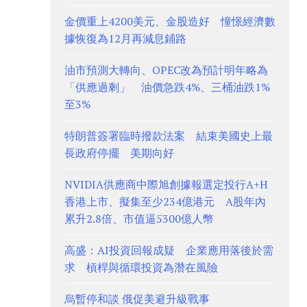
金價重上4200美元、金股造好 憧憬經濟數
據恢復為12月再減息鋪路
油市預測大轉向、OPEC改為預計明年略為
「供應過剩」 油價急跌4%、三桶油跌1%
至3%
特朗普簽署臨時撥款法案 結束美國史上最
長政府停擺 美期向好
NVIDIA供應商中際旭創據報選定投行A+H
香港上市、擬集至少234億港元 A股年內
累升2.8倍、市值逼5300億人幣
高盛：AI投資回報成疑 企業應用落後於需
求 槓桿與循環投資為潛在風險
烏暫停和談 俄促美避升級戰事