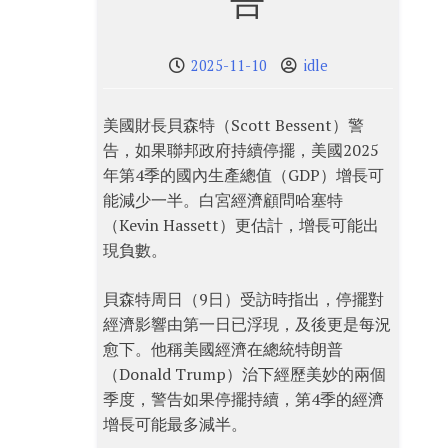
告
2025-11-10
idle
美國財長貝森特（Scott Bessent）警
告，如果聯邦政府持續停擺，美國2025
年第4季的國內生產總值（GDP）增長可
能減少一半。白宮經濟顧問哈塞特
（Kevin Hassett）更估計，增長可能出
現負數。
貝森特周日（9日）受訪時指出，停擺對
經濟影響由第一日已浮現，及後更是每況
愈下。他稱美國經濟在總統特朗普
（Donald Trump）治下經歷美妙的兩個
季度，警告如果停擺持續，第4季的經濟
增長可能最多減半。