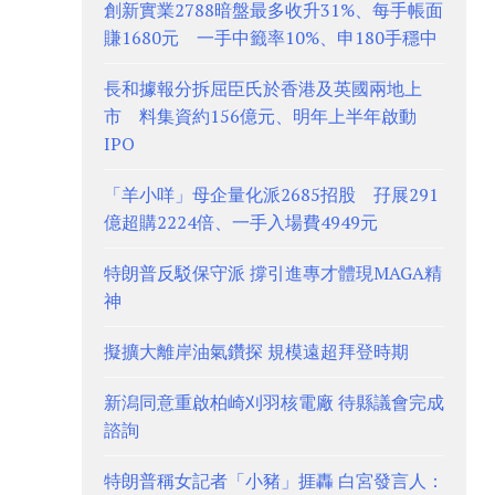
創新實業2788暗盤最多收升31%、每手帳面
賺1680元 一手中籤率10%、申180手穩中
長和據報分拆屈臣氏於香港及英國兩地上
市 料集資約156億元、明年上半年啟動
IPO
「羊小咩」母企量化派2685招股 孖展291
億超購2224倍、一手入場費4949元
特朗普反駁保守派 撐引進專才體現MAGA精
神
擬擴大離岸油氣鑽探 規模遠超拜登時期
新潟同意重啟柏崎刈羽核電廠 待縣議會完成
諮詢
特朗普稱女記者「小豬」捱轟 白宮發言人：