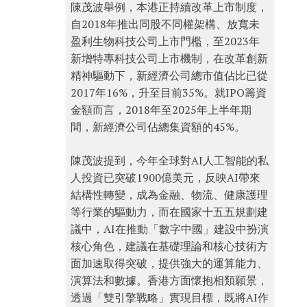
陳茂波舉例，本港正持續改革上市制度，
自2018年推出同股不同權架構、放寬未
盈利生物科技公司上市門檻，至2023年
新增特專科技公司上市機制，在改革創新
精神驅動下，新經濟公司總市值佔比已從
2017年16%，升至目前35%。就IPO籌資
金額而言，2018年至2025年上半年期
間，新經濟公司佔總集資額的45%。
陳茂波提到，今年全球對AI人工智能的私
人投資已突破1900億美元，反映AI帶來
結構性轉變，成為金融、物流、健康護理
等行業的驅動力，而在國家十五五規劃建
議中，AI在推動「數字中國」建設中扮演
核心角色，建議在基礎理論和核心技術方
面加速取得突破，提供強大的運算能力、
演算法和數據。香港方面懷抱相類願景，
透過「雙引擎戰略」實現目標，既將AI作