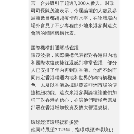
言，合共吸引了超過7,000人參與。財政
司司長陳茂波表示，今屆論壇的人數及參
展商數目都超越疫情前水平，在論壇場內
場外會見了不少專程由外地來港參與這次
會議的國際機構代表。
國際機構對通關感雀躍
陳茂波指，國際機構代表都對香港跟內地
和國際恢復便捷往還感到非常雀躍，部分
人已安排了年內再到訪香港。他們不約而
同肯定香港聯通內地和世界的獨特橋樑角
色，以及以香港為據點覆蓋亞洲市場的便
捷樞紐功能。這次來港參與論壇讓他們加
強了對香港的信心，亦讓他們積極考慮及
部署在香港增加投資及擴大營運規模。
環球經濟環境複雜多變
他同時展望2023年，指環球經濟環境仍