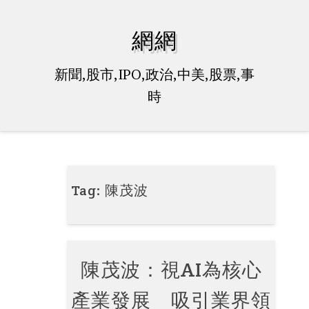
Skip
to
網網
content
新聞,股市,IPO,政治,中美,股票,事
時
Tag:
陳茂波
陳茂波：視AI為核心
產業發展 吸引業界領