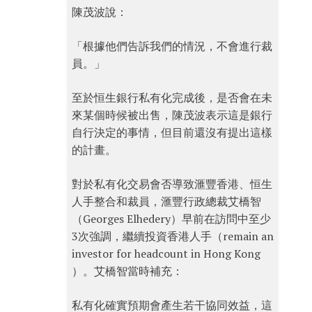
陳茂波說：
「根據他們告訴我們的情況，不會進行裁
員。」
至於恒生銀行私有化完成後，是否會在未
來某個時候被出售，陳茂波表示這是銀行
自行決定的事情，但目前還沒有提出這樣
的計畫。
對於私有化交易會否導致滙豐香港、恒生
人手整合和裁員，滙豐行政總裁艾橋智
（Georges Elhedery）早前在訪問中至少
3次強調，繼續投資香港人手（remain an
investor for headcount in Hong Kong
）。艾橋智當時補充：
私有化確實預期會產生若干協同效益，這