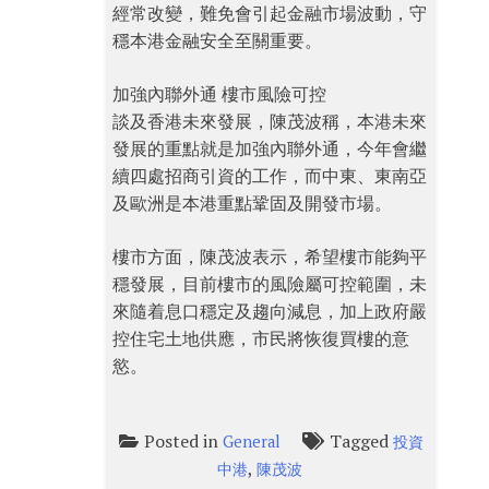
經常改變，難免會引起金融市場波動，守
穩本港金融安全至關重要。
加強內聯外通 樓市風險可控
談及香港未來發展，陳茂波稱，本港未來
發展的重點就是加強內聯外通，今年會繼
續四處招商引資的工作，而中東、東南亞
及歐洲是本港重點鞏固及開發市場。
樓市方面，陳茂波表示，希望樓市能夠平
穩發展，目前樓市的風險屬可控範圍，未
來隨着息口穩定及趨向減息，加上政府嚴
控住宅土地供應，市民將恢復買樓的意
慾。
Posted in
Tagged
General
投資
,
中港
陳茂波