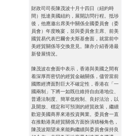
財政司司長陳茂波十月十四日（紐約時
間）抵達美國紐約，展開訪問行程。抵埗
後，他應邀出席美中關係全國委員會（委
員會）年度晚宴，並與委員會主席、前美
國貿易代表巴爾舍夫斯基會面，就當前中
美經貿關係等交換意見。陳亦介紹香港最
新發展情況。
陳茂波在會面中表示，香港與美國之間有
着深厚而密切的經貿金融關係，儘管當前
國際經濟面對巨大不確定性，香港在「一
國兩制」下將一如既往維持自由港地位、
普通法制度、簡單低稅制、良好法治，以
及開放、穩定和可預測的經貿政策，繼續
歡迎美國商界來港投資興業。委員會一直
在推動港美經貿關係方面扮演積極角色，
陳茂波期望未來能夠繼續與委員會保持良