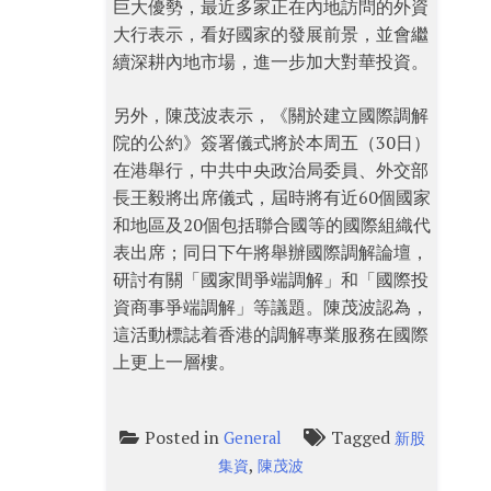
巨大優勢，最近多家正在內地訪問的外資
大行表示，看好國家的發展前景，並會繼
續深耕內地市場，進一步加大對華投資。
另外，陳茂波表示，《關於建立國際調解
院的公約》簽署儀式將於本周五（30日）
在港舉行，中共中央政治局委員、外交部
長王毅將出席儀式，屆時將有近60個國家
和地區及20個包括聯合國等的國際組織代
表出席；同日下午將舉辦國際調解論壇，
研討有關「國家間爭端調解」和「國際投
資商事爭端調解」等議題。陳茂波認為，
這活動標誌着香港的調解專業服務在國際
上更上一層樓。
Posted in
Tagged
General
新股
,
集資
陳茂波