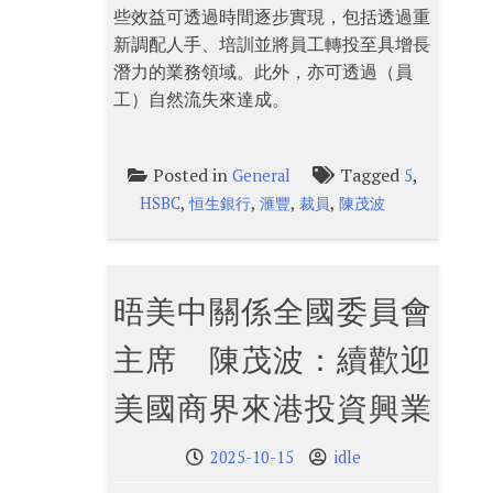
些效益可透過時間逐步實現，包括透過重
新調配人手、培訓並將員工轉投至具增長
潛力的業務領域。此外，亦可透過（員
工）自然流失來達成。
Posted in
Tagged
,
General
5
,
,
,
,
HSBC
恒生銀行
滙豐
裁員
陳茂波
晤美中關係全國委員會
主席 陳茂波：續歡迎
美國商界來港投資興業
2025-10-15
idle