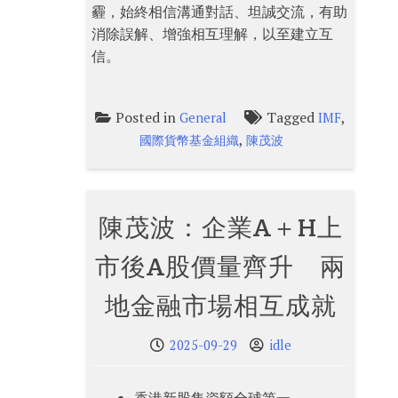
霾，始終相信溝通對話、坦誠交流，有助
消除誤解、增強相互理解，以至建立互
信。
Posted in
Tagged
,
General
IMF
,
國際貨幣基金組織
陳茂波
陳茂波：企業A＋H上
市後A股價量齊升 兩
地金融市場相互成就
2025-09-29
idle