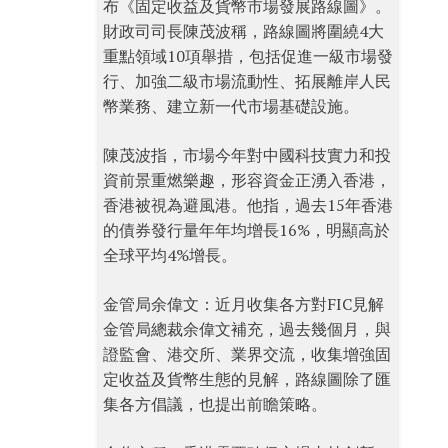
布《固定收益及貨幣市場發展路線圖》。
財政司司長陳茂波稱，路線圖將圍繞4大
重點領域10項舉措，包括促進一級市場發
行、加強二級市場流動性、拓展離岸人民
幣業務、建立新一代市場基礎設施。
陳茂波指，市場今年對中國科技實力和投
資前景重燃樂趣，形容資金正湧入香港，
香港被視為避風港。他指，過去15年香港
的債券發行量年年均增長16%，明顯高於
全球平均4%增長。
金管局余偉文：近月收集各方對FIC見解
金管局總裁余偉文補充，過去幾個月，與
證監會、港交所、業界交流，收集增強固
定收益及貨幣生態的見解，路線圖除了匯
集各方倡議，也提出前瞻策略。