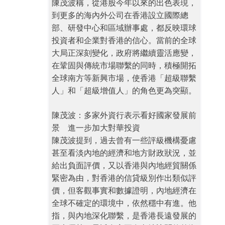
陳茂波稱，從港股今年以來的出色表現，
到更多的海內外公司在香港設立國際總
部、研發中心和區域辦事處，都反映環球
投資者和企業對香港的信心。當前的全球
大局正深刻變化，政府將繼續靈活應變，
在鞏固與傳統市場聯繫的同時，積極開拓
全球南方等新興市場，使香港「超級聯繫
人」和「超級增值人」的角色更為突顯。
陳茂波：多家外資行表示看好國家發展前
景 進一步加大對華投資
陳茂波提到，過去曾有一些評級機構憂慮
甚至看淡內地的經濟和地方財政狀況，並
給出負面評價，又以香港與內地經貿關係
緊密為由，對香港的信貸級別作出類似評
價，但客觀事實和數據證明，內地經濟在
全球不確定的環境中，依然穩中有進。他
指，與內地深化聯繫，是香港長遠發展的