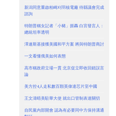
新潟同意重啟柏崎刈羽核電廠 待縣議會完成
諮詢
特朗普稱女記者「小豬」捱轟 白宮發言人：
總統坦率透明
澤連斯基接獲美國和平方案 將與特朗普商討
一文看懂俄美如何表態
高市稱政府立場一貫 北京促立即收回錯誤言
論
美方控4人走私數百顆英偉達芯片至中國
王文濤晤美駐華大使 就出口管制表達關切
自民黨內部開會 認為有必要同中方保持溝通