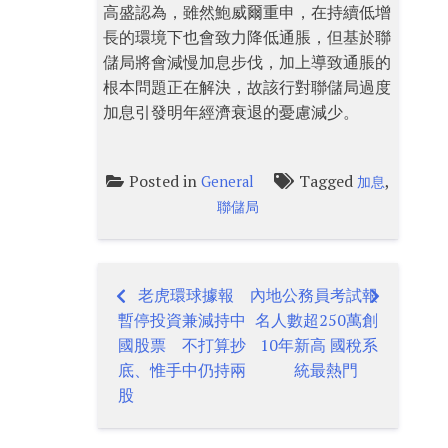
高盛認為，雖然鮑威爾重申，在持續低增
長的環境下也會致力降低通脹，但基於聯
儲局將會減慢加息步伐，加上導致通脹的
根本問題正在解決，故該行對聯儲局過度
加息引發明年經濟衰退的憂慮減少。
Posted in
Tagged
,
General
加息
聯儲局
老虎環球據報
內地公務員考試報
Post
暫停投資兼減持中
名人數超250萬創
navigation
國股票 不打算抄
10年新高 國稅系
底、惟手中仍持兩
統最熱門
股