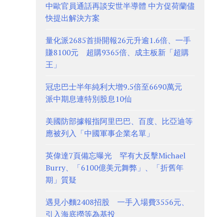
中歐官員通話再談安世半導體 中方促荷蘭儘
快提出解決方案
量化派2685首掛開報26元升逾1.6倍、一手
賺8100元 超購9365倍、成主板新「超購
王」
冠忠巴士半年純利大增9.5倍至6690萬元
派中期息連特別股息10仙
美國防部據報指阿里巴巴、百度、比亞迪等
應被列入「中國軍事企業名單」
英偉達7頁備忘曝光 罕有大反擊Michael
Burry、「6100億美元舞弊」、「折舊年
期」質疑
遇見小麵2408招股 一手入場費3556元、
引入海底撈等為基投