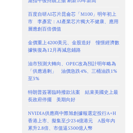
滬指午後持續上揚 刷新10年新高
百度自研AI芯片昆侖芯「M100」明年初上
市 李彥宏：AI產業芯片獨大不健康、應用
層應創百倍價值
金價重上4200美元、金股造好 憧憬經濟數
據恢復為12月再減息鋪路
油市預測大轉向、OPEC改為預計明年略為
「供應過剩」 油價急跌4%、三桶油跌1%
至3%
特朗普簽署臨時撥款法案 結束美國史上最
長政府停擺 美期向好
NVIDIA供應商中際旭創據報選定投行A+H
香港上市、擬集至少234億港元 A股年內
累升2.8倍、市值逼5300億人幣