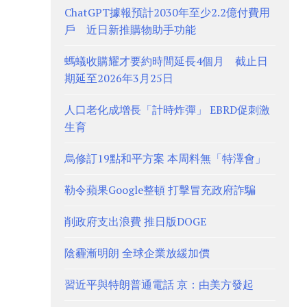
ChatGPT據報預計2030年至少2.2億付費用
戶 近日新推購物助手功能
螞蟻收購耀才要約時間延長4個月 截止日
期延至2026年3月25日
人口老化成增長「計時炸彈」 EBRD促刺激
生育
烏修訂19點和平方案 本周料無「特澤會」
勒令蘋果Google整頓 打擊冒充政府詐騙
削政府支出浪費 推日版DOGE
陰霾漸明朗 全球企業放緩加價
習近平與特朗普通電話 京：由美方發起