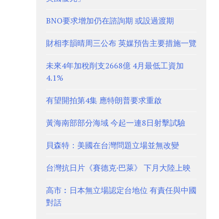
BNO要求增加仍在諮詢期 或設過渡期
財相李韻晴周三公布 英媒預告主要措施一覽
未來4年加稅削支2668億 4月最低工資加
4.1%
有望開拍第4集 應特朗普要求重啟
黃海南部部分海域 今起一連8日射擊試驗
貝森特：美國在台灣問題立場並無改變
台灣抗日片《賽德克·巴萊》 下月大陸上映
高市︰日本無立場認定台地位 有責任與中國
對話