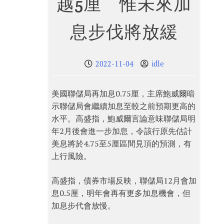
越5厘 惟未來加
息步伐將放緩
2022-11-04
idle
美國聯儲局再加息0.75厘，主席鮑威爾暗
示聯儲局會繼續加息至較之前預期更高的
水平。高盛指，鮑威爾言論意味聯儲局明
年2月後會進一步加息，令該行原先估計
美息將於4.75至5厘區間見頂的預測，有
上行風險。
高盛指，債券市場反映，聯儲局12月會加
息0.5厘，明年會再有更多加息機會，但
加息步代會放慢。