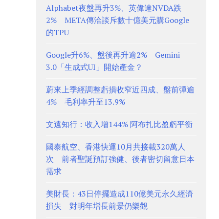
Alphabet夜盤再升3%、英偉達NVDA跌
2% META傳洽談斥數十億美元購Google
的TPU
Google升6%、盤後再升逾2% Gemini
3.0「生成式UI」開始產金？
蔚來上季經調整虧損收窄近四成、盤前彈逾
4% 毛利率升至13.9%
文遠知行：收入增144% 阿布扎比盈虧平衡
國泰航空、香港快運10月共接載320萬人
次 前者聖誕預訂強健、後者密切留意日本
需求
美財長：43日停擺造成110億美元永久經濟
損失 對明年增長前景仍樂觀