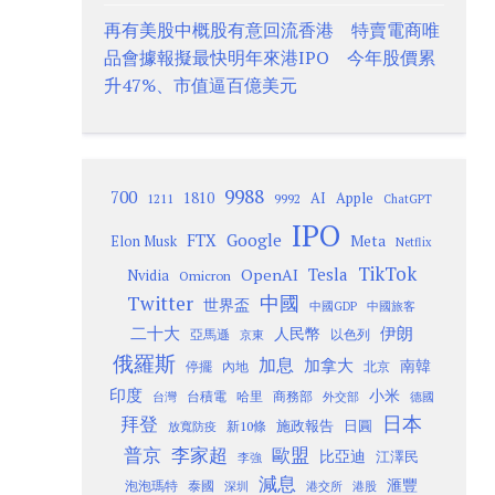
再有美股中概股有意回流香港 特賣電商唯
品會據報擬最快明年來港IPO 今年股價累
升47%、市值逼百億美元
9988
700
1810
AI
Apple
1211
9992
ChatGPT
IPO
Google
FTX
Meta
Elon Musk
Netflix
TikTok
Tesla
OpenAI
Nvidia
Omicron
Twitter
中國
世界盃
中國GDP
中國旅客
二十大
伊朗
人民幣
以色列
亞馬遜
京東
俄羅斯
加息
加拿大
南韓
內地
停擺
北京
印度
小米
台灣
台積電
哈里
商務部
外交部
德國
日本
拜登
施政報告
日圓
新10條
放寬防疫
歐盟
普京
李家超
比亞迪
江澤民
李強
減息
滙豐
泡泡瑪特
泰國
深圳
港股
港交所