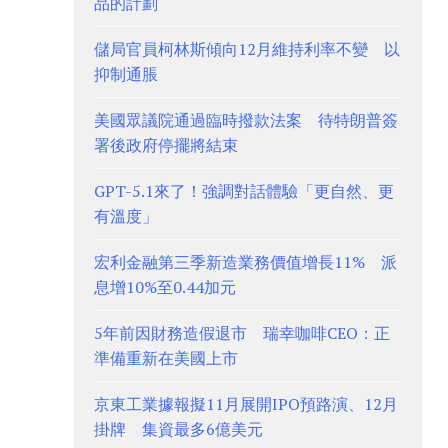
品的計劃
儲局官員柯林斯傾向12月維持利率不變 以
抑制通脹
美國眾議院通過臨時撥款法案 待特朗普簽
署後政府停擺將結束
GPT-5.1來了！強調對話體驗「更自然、更
有溫度」
宏利金融第三季新造業務價值增長11% 派
息增10%至0.44加元
5年前因財務造假退市 瑞幸咖啡CEO：正
準備重新在美國上市
京東工業據報擬11月展開IPO預路演、12月
掛牌 集資最多6億美元