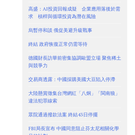
高盛：AI投資回報成疑 企業應用落後於需
求 槓桿與循環投資為潛在風險
烏暫停和談 俄促美避升級戰事
終結 政府恢復正常仍需等待
德國財長訪華前密集協調歐盟立場 聚焦稀土
與競爭力
交易商透露：中國採購美國大豆陷入停滯
大陸懸賞徵集台灣網紅「八炯」「閩南狼」
違法犯罪線索
眾院通過撥款法案 終結43日停擺
FBI局長宣布 中國同意阻止芬太尼相關化學