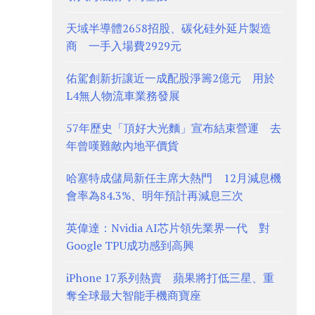
天域半導體2658招股、碳化硅外延片製造
商 一手入場費2929元
佑駕創新折讓近一成配股淨籌2億元 用於
L4無人物流車業務發展
57年歷史「頂好大光麵」宣布結束營運 去
年曾嘆難敵內地平價貨
哈塞特成儲局新任主席大熱門 12月減息機
會率為84.3%、明年預計再減息三次
英偉達：Nvidia AI芯片領先業界一代 對
Google TPU成功感到高興
iPhone 17系列熱賣 蘋果將打低三星、重
奪全球最大智能手機商寶座