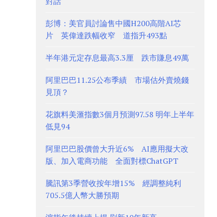
對話
彭博：美官員討論售中國H200高階AI芯
片 英偉達跌幅收窄 道指升493點
半年港元定存息最高3.3厘 跌市賺息49萬
阿里巴巴11.25公布季績 市場估外賣燒錢
見頂？
花旗料美滙指數3個月預測97.58 明年上半年
低見94
阿里巴巴股價曾大升近6% AI應用擬大改
版、加入電商功能 全面對標ChatGPT
騰訊第3季營收按年增15% 經調整純利
705.5億人幣大勝預期