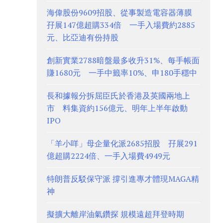
海偉股份9609招股、從事製造電容器薄膜
孖展147億超購334倍 一手入場費約2885
元、比亞迪有份持股
創新實業2788暗盤最多收升31%、每手帳面
賺1680元 一手中籤率10%、申180手穩中
長和據報分拆屈臣氏於香港及英國兩地上
市 料集資約156億元、明年上半年啟動
IPO
「羊小咩」母企量化派2685招股 孖展291
億超購2224倍、一手入場費4949元
特朗普反駁保守派 撐引進專才體現MAGA精
神
擬擴大離岸油氣鑽探 規模遠超拜登時期