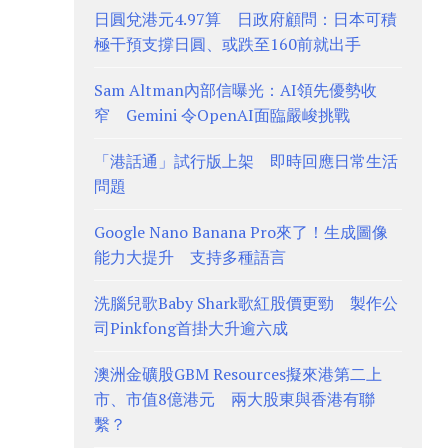
日圓兌港元4.97算 日政府顧問：日本可積
極干預支撐日圓、或跌至160前就出手
Sam Altman內部信曝光：AI領先優勢收
窄 Gemini 令OpenAI面臨嚴峻挑戰
「港話通」試行版上架 即時回應日常生活
問題
Google Nano Banana Pro來了！生成圖像
能力大提升 支持多種語言
洗腦兒歌Baby Shark歌紅股價更勁 製作公
司Pinkfong首掛大升逾六成
澳洲金礦股GBM Resources擬來港第二上
市、市值8億港元 兩大股東與香港有聯
繫？