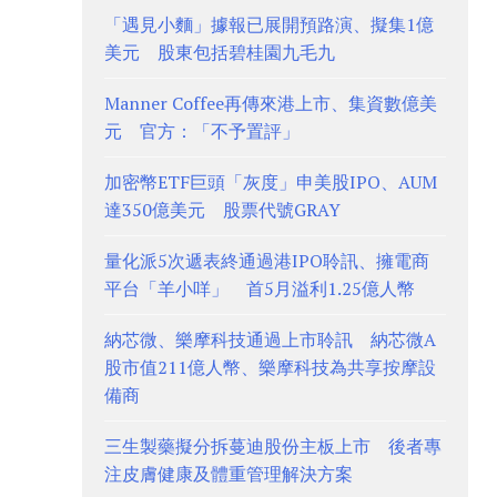
「遇見小麵」據報已展開預路演、擬集1億
美元 股東包括碧桂園九毛九
Manner Coffee再傳來港上市、集資數億美
元 官方：「不予置評」
加密幣ETF巨頭「灰度」申美股IPO、AUM
達350億美元 股票代號GRAY
量化派5次遞表終通過港IPO聆訊、擁電商
平台「羊小咩」 首5月溢利1.25億人幣
納芯微、樂摩科技通過上市聆訊 納芯微A
股市值211億人幣、樂摩科技為共享按摩設
備商
三生製藥擬分拆蔓迪股份主板上市 後者專
注皮膚健康及體重管理解決方案