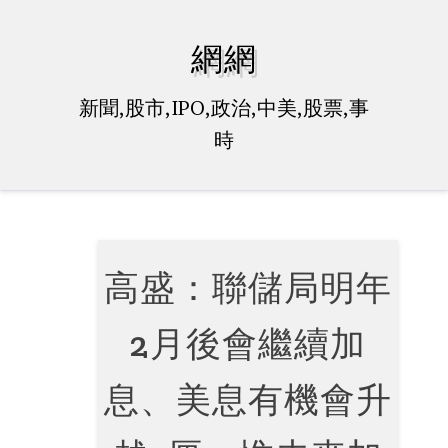
Skip
to
網網
content
新聞,股市,IPO,政治,中美,股票,事
時
高盛：聯儲局明年
2月後會繼續加
息、美息有機會升