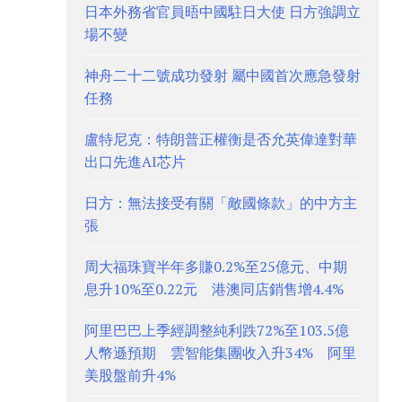
日本外務省官員晤中國駐日大使 日方強調立
場不變
神舟二十二號成功發射 屬中國首次應急發射
任務
盧特尼克：特朗普正權衡是否允英偉達對華
出口先進AI芯片
日方：無法接受有關「敵國條款」的中方主
張
周大福珠寶半年多賺0.2%至25億元、中期
息升10%至0.22元 港澳同店銷售增4.4%
阿里巴巴上季經調整純利跌72%至103.5億
人幣遜預期 雲智能集團收入升34% 阿里
美股盤前升4%