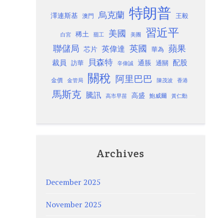
特朗普
烏克蘭
澤連斯基
澳門
王毅
習近平
美國
稀土
白宮
罷工
美團
聯儲局
蘋果
英國
英偉達
芯片
華為
貝森特
裁員
配股
通脹
訪華
通關
辛偉誠
關稅
阿里巴巴
金價
金管局
香港
陳茂波
馬斯克
騰訊
高盛
高市早苗
鮑威爾
黃仁勳
Archives
December 2025
November 2025