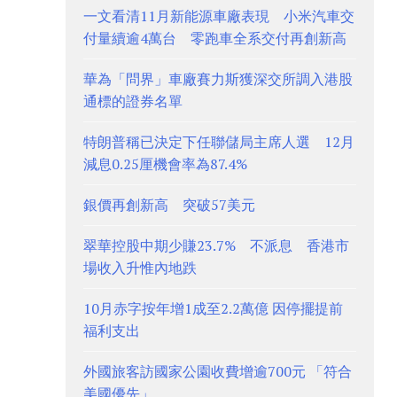
一文看清11月新能源車廠表現 小米汽車交
付量續逾4萬台 零跑車全系交付再創新高
華為「問界」車廠賽力斯獲深交所調入港股
通標的證券名單
特朗普稱已決定下任聯儲局主席人選 12月
減息0.25厘機會率為87.4%
銀價再創新高 突破57美元
翠華控股中期少賺23.7% 不派息 香港市
場收入升惟內地跌
10月赤字按年增1成至2.2萬億 因停擺提前
福利支出
外國旅客訪國家公園收費增逾700元 「符合
美國優先」