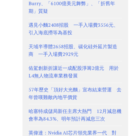
Burry、「6100億美元舞弊」、「折舊年
期」質疑
遇見小麵2408招股 一手入場費3556元、
引入海底撈等為基投
天域半導體2658招股、碳化硅外延片製造
商 一手入場費2929元
佑駕創新折讓近一成配股淨籌2億元 用於
L4無人物流車業務發展
57年歷史「頂好大光麵」宣布結束營運 去
年曾嘆難敵內地平價貨
哈塞特成儲局新任主席大熱門 12月減息機
會率為84.3%、明年預計再減息三次
英偉達：Nvidia AI芯片領先業界一代 對