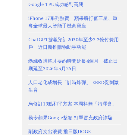
Google TPU成功感到高興
iPhone 17系列熱賣 蘋果將打低三星、重
奪全球最大智能手機商寶座
ChatGPT據報預計2030年至少2.2億付費用
戶 近日新推購物助手功能
螞蟻收購耀才要約時間延長4個月 截止日
期延至2026年3月25日
人口老化成增長「計時炸彈」 EBRD促刺激
生育
烏修訂19點和平方案 本周料無「特澤會」
勒令蘋果Google整頓 打擊冒充政府詐騙
削政府支出浪費 推日版DOGE