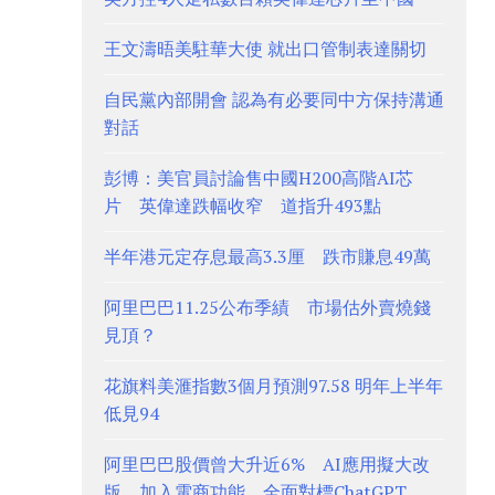
王文濤晤美駐華大使 就出口管制表達關切
自民黨內部開會 認為有必要同中方保持溝通
對話
彭博：美官員討論售中國H200高階AI芯
片 英偉達跌幅收窄 道指升493點
半年港元定存息最高3.3厘 跌市賺息49萬
阿里巴巴11.25公布季績 市場估外賣燒錢
見頂？
花旗料美滙指數3個月預測97.58 明年上半年
低見94
阿里巴巴股價曾大升近6% AI應用擬大改
版、加入電商功能 全面對標ChatGPT