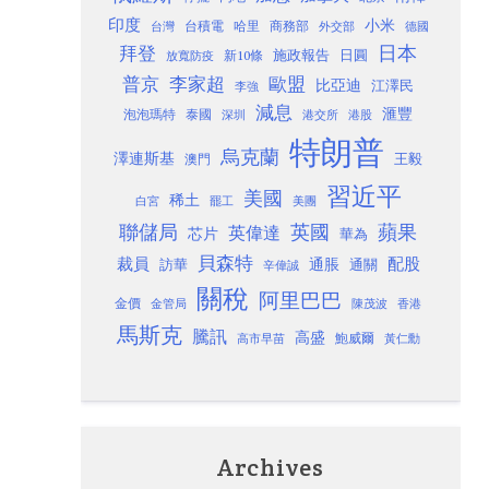
印度
小米
台灣
台積電
哈里
商務部
外交部
德國
日本
拜登
施政報告
日圓
新10條
放寬防疫
歐盟
普京
李家超
比亞迪
江澤民
李強
減息
滙豐
泡泡瑪特
泰國
深圳
港股
港交所
特朗普
烏克蘭
澤連斯基
澳門
王毅
習近平
美國
稀土
白宮
罷工
美團
聯儲局
蘋果
英國
英偉達
芯片
華為
貝森特
裁員
配股
通脹
訪華
通關
辛偉誠
關稅
阿里巴巴
金價
金管局
香港
陳茂波
馬斯克
騰訊
高盛
高市早苗
鮑威爾
黃仁勳
Archives