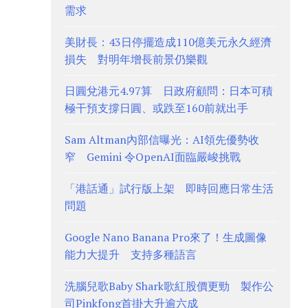
需求
美財長：43日停擺造成110億美元永久經濟
損失 對明年增長前景仍樂觀
日圓兌港元4.97算 日政府顧問：日本可積
極干預支撐日圓、或跌至160前就出手
Sam Altman內部信曝光：AI領先優勢收
窄 Gemini 令OpenAI面臨嚴峻挑戰
「港話通」試行版上架 即時回應日常生活
問題
Google Nano Banana Pro來了！生成圖像
能力大提升 支持多種語言
洗腦兒歌Baby Shark歌紅股價更勁 製作公
司Pinkfong首掛大升逾六成