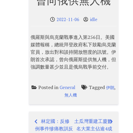
曾向俄供無人機
2022-11-06
idle
俄羅斯與烏克蘭戰事進入第256日。美國
媒體報稱，總統拜登政府私下鼓勵烏克蘭
官員，放出對和談持開放態度的訊號。伊
朗首次承認，曾向俄羅斯提供無人機，但
強調數量甚少並且是俄烏戰爭前交付。
Posted in
Tagged
,
General
伊朗
無人機
林定國：反修
土瓜灣重建工廈數
Post
例事件慘痛教訓反
名大業主佔逾4成