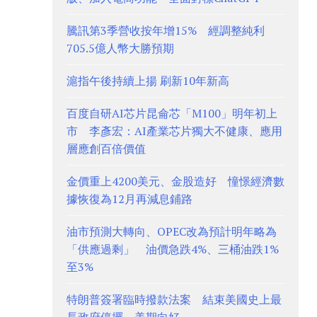
騰訊第3季營收按年增15% 經調整純利
705.5億人幣大勝預期
滬指午後持續上揚 刷新10年新高
百度自研AI芯片昆侖芯「M100」明年初上
市 李彥宏：AI產業芯片獨大不健康、應用
層應創百倍價值
金價重上4200美元、金股造好 憧憬經濟數
據恢復為12月再減息鋪路
油市預測大轉向、OPEC改為預計明年略為
「供應過剩」 油價急跌4%、三桶油跌1%
至3%
特朗普簽署臨時撥款法案 結束美國史上最