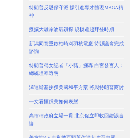
特朗普反駁保守派 撐引進專才體現MAGA精
神
擬擴大離岸油氣鑽探 規模遠超拜登時期
新潟同意重啟柏崎刈羽核電廠 待縣議會完成
諮詢
特朗普稱女記者「小豬」捱轟 白宮發言人：
總統坦率透明
澤連斯基接獲美國和平方案 將與特朗普商討
一文看懂俄美如何表態
高市稱政府立場一貫 北京促立即收回錯誤言
論
美方控4人走私數百顆英偉達芯片至中國