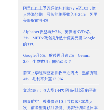
阿里巴巴上季經調整純利跌72%至103.5億
人幣遜預期 雲智能集團收入升34% 阿里
美股盤前升4%
Alphabet夜盤再升3%、英偉達NVDA跌
2% META傳洽談斥數十億美元購Google
的TPU
Google升6%、盤後再升逾2% Gemini
3.0「生成式UI」開始產金？
蔚來上季經調整虧損收窄近四成、盤前彈逾
4% 毛利率升至13.9%
文遠知行：收入增144% 阿布扎比盈虧平衡
國泰航空、香港快運10月共接載320萬人
次 前者聖誕預訂強健、後者密切留意日本