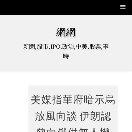
Skip
to
網網
content
新聞,股市,IPO,政治,中美,股票,事
時
美媒指華府暗示烏
放風向談 伊朗認