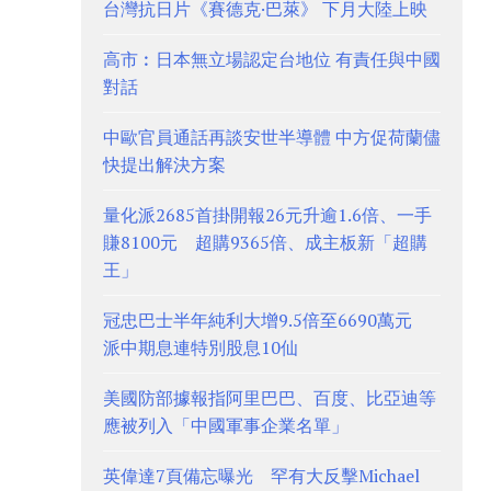
台灣抗日片《賽德克·巴萊》 下月大陸上映
高市︰日本無立場認定台地位 有責任與中國
對話
中歐官員通話再談安世半導體 中方促荷蘭儘
快提出解決方案
量化派2685首掛開報26元升逾1.6倍、一手
賺8100元 超購9365倍、成主板新「超購
王」
冠忠巴士半年純利大增9.5倍至6690萬元
派中期息連特別股息10仙
美國防部據報指阿里巴巴、百度、比亞迪等
應被列入「中國軍事企業名單」
英偉達7頁備忘曝光 罕有大反擊Michael