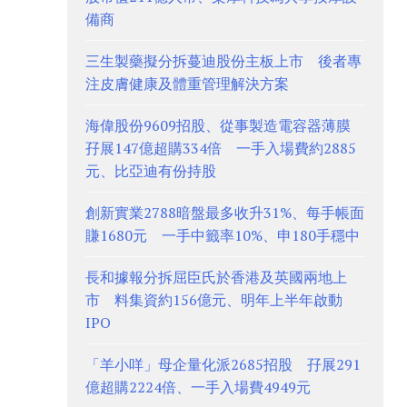
備商
三生製藥擬分拆蔓迪股份主板上市 後者專
注皮膚健康及體重管理解決方案
海偉股份9609招股、從事製造電容器薄膜
孖展147億超購334倍 一手入場費約2885
元、比亞迪有份持股
創新實業2788暗盤最多收升31%、每手帳面
賺1680元 一手中籤率10%、申180手穩中
長和據報分拆屈臣氏於香港及英國兩地上
市 料集資約156億元、明年上半年啟動
IPO
「羊小咩」母企量化派2685招股 孖展291
億超購2224倍、一手入場費4949元