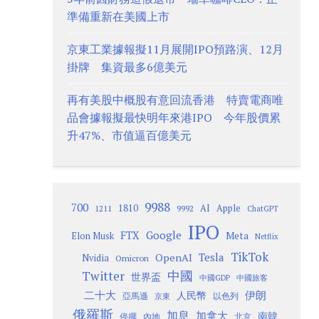
準備重新在美國上市
京東工業據報擬11月展開IPO預路演、12月
掛牌 集資最多6億美元
再有美股中概股有意回流香港 特賣電商唯
品會據報擬最快明年來港IPO 今年股價累
升47%、市值逼百億美元
9988
700
1810
AI
Apple
1211
9992
ChatGPT
IPO
Google
FTX
Meta
Elon Musk
Netflix
TikTok
Tesla
OpenAI
Nvidia
Omicron
Twitter
中國
世界盃
中國GDP
中國旅客
二十大
伊朗
人民幣
以色列
亞馬遜
京東
俄羅斯
加息
加拿大
南韓
內地
停擺
北京