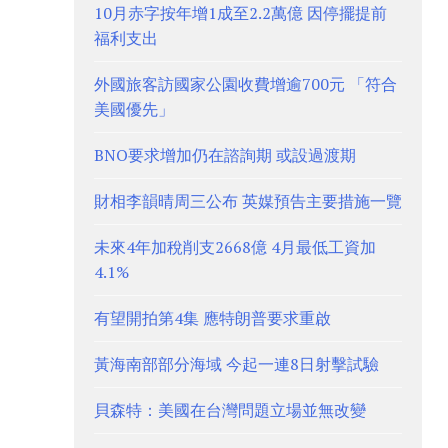
10月赤字按年增1成至2.2萬億 因停擺提前
福利支出
外國旅客訪國家公園收費增逾700元 「符合
美國優先」
BNO要求增加仍在諮詢期 或設過渡期
財相李韻晴周三公布 英媒預告主要措施一覽
未來4年加稅削支2668億 4月最低工資加
4.1%
有望開拍第4集 應特朗普要求重啟
黃海南部部分海域 今起一連8日射擊試驗
貝森特：美國在台灣問題立場並無改變