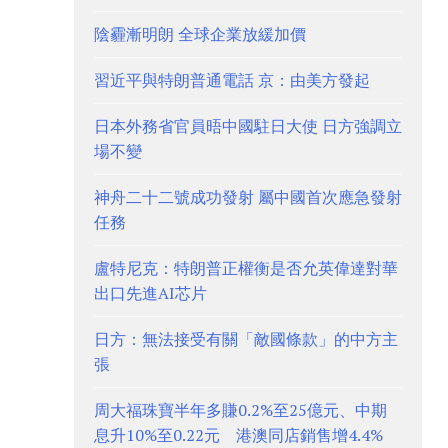
陰霾漸明朗 全球企業放緩加價
習近平與特朗普通電話 京：由美方發起
日本外務省官員晤中國駐日大使 日方強調立
場不變
神舟二十二號成功發射 屬中國首次應急發射
任務
盧特尼克：特朗普正權衡是否允英偉達對華
出口先進AI芯片
日方：無法接受有關「敵國條款」的中方主
張
周大福珠寶半年多賺0.2%至25億元、中期
息升10%至0.22元 港澳同店銷售增4.4%