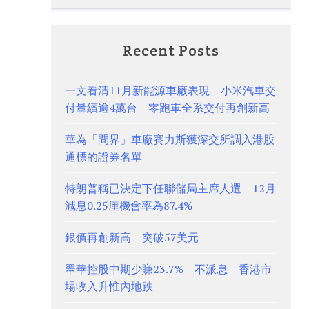
Recent Posts
一文看清11月新能源車廠表現 小米汽車交
付量續逾4萬台 零跑車全系交付再創新高
華為「問界」車廠賽力斯獲深交所調入港股
通標的證券名單
特朗普稱已決定下任聯儲局主席人選 12月
減息0.25厘機會率為87.4%
銀價再創新高 突破57美元
翠華控股中期少賺23.7% 不派息 香港市
場收入升惟內地跌