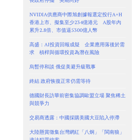
長政府停擺 美期向好
NVIDIA供應商中際旭創據報選定投行A+H
香港上市、擬集至少234億港元 A股年內
累升2.8倍、市值逼5300億人幣
高盛：AI投資回報成疑 企業應用落後於需
求 槓桿與循環投資為潛在風險
烏暫停和談 俄促美避升級戰事
終結 政府恢復正常仍需等待
德國財長訪華前密集協調歐盟立場 聚焦稀土
與競爭力
交易商透露：中國採購美國大豆陷入停滯
大陸懸賞徵集台灣網紅「八炯」「閩南狼」
違法犯罪線索