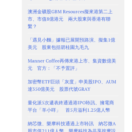
澳洲金礦股GBM Resources擬來港第二上
市、市值8億港元 兩大股東與香港有聯
繫？
「遇見小麵」據報已展開預路演、擬集1億
美元 股東包括碧桂園九毛九
Manner Coffee再傳來港上市、集資數億美
元 官方：「不予置評」
加密幣ETF巨頭「灰度」申美股IPO、AUM
達350億美元 股票代號GRAY
量化派5次遞表終通過港IPO聆訊、擁電商
平台「羊小咩」 首5月溢利1.25億人幣
納芯微、樂摩科技通過上市聆訊 納芯微A
股市值211億人幣、樂摩科技為共享按摩設