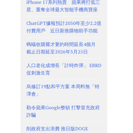
iPhone 17系列熱賣 蘋果將打低三
星、重奪全球最大智能手機商寶座
ChatGPT據報預計2030年至少2.2億
付費用戶 近日新推購物助手功能
螞蟻收購耀才要約時間延長4個月
截止日期延至2026年3月25日
人口老化成增長「計時炸彈」 EBRD
促刺激生育
烏修訂19點和平方案 本周料無「特
澤會」
勒令蘋果Google整頓 打擊冒充政府
詐騙
削政府支出浪費 推日版DOGE