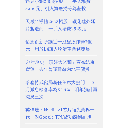
遇見小麵2408招股 一手入場費
3556元、引入海底撈等為基投
天域半導體2658招股、碳化硅外延
片製造商 一手入場費2929元
佑駕創新折讓近一成配股淨籌2億
元 用於L4無人物流車業務發展
57年歷史「頂好大光麵」宣布結束
營運 去年曾嘆難敵內地平價貨
哈塞特成儲局新任主席大熱門 12
月減息機會率為84.3%、明年預計再
減息三次
英偉達：Nvidia AI芯片領先業界一
代 對Google TPU成功感到高興