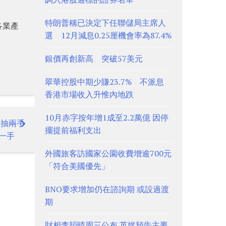
特朗普稱已決定下任聯儲局主席人
各業產
選 12月減息0.25厘機會率為87.4%
銀價再創新高 突破57美元
翠華控股中期少賺23.7% 不派息
香港市場收入升惟內地跌
10月赤字按年增1成至2.2萬億 因停
、抽兩手
擺提前福利支出
一手
外國旅客訪國家公園收費增逾700元
「符合美國優先」
BNO要求增加仍在諮詢期 或設過渡
期
財相李韻晴周三公布 英媒預告主要