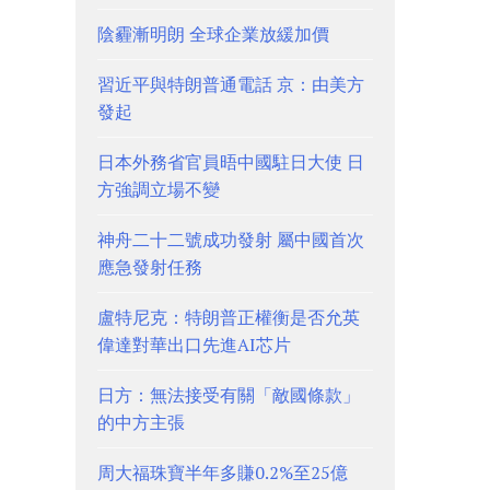
陰霾漸明朗 全球企業放緩加價
習近平與特朗普通電話 京：由美方
發起
日本外務省官員晤中國駐日大使 日
方強調立場不變
神舟二十二號成功發射 屬中國首次
應急發射任務
盧特尼克：特朗普正權衡是否允英
偉達對華出口先進AI芯片
日方：無法接受有關「敵國條款」
的中方主張
周大福珠寶半年多賺0.2%至25億