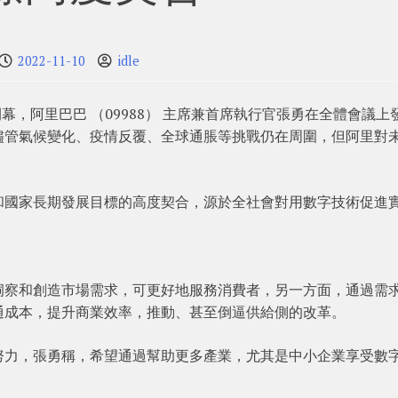
2022-11-10
idle
幕，阿里巴巴 （09988） 主席兼首席執行官張勇在全體會議上
儘管氣候變化、疫情反覆、全球通脹等挑戰仍在周圍，但阿里對
和國家長期發展目標的高度契合，源於全社會對用數字技術促進
洞察和創造市場需求，可更好地服務消費者，另一方面，通過需
通成本，提升商業效率，推動、甚至倒逼供給側的改革。
努力，張勇稱，希望通過幫助更多產業，尤其是中小企業享受數