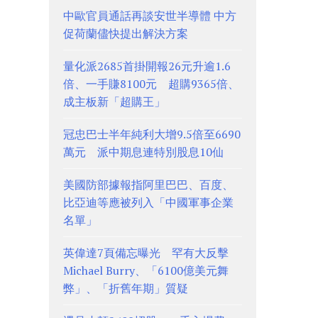
中歐官員通話再談安世半導體 中方
促荷蘭儘快提出解決方案
量化派2685首掛開報26元升逾1.6
倍、一手賺8100元 超購9365倍、
成主板新「超購王」
冠忠巴士半年純利大增9.5倍至6690
萬元 派中期息連特別股息10仙
美國防部據報指阿里巴巴、百度、
比亞迪等應被列入「中國軍事企業
名單」
英偉達7頁備忘曝光 罕有大反擊
Michael Burry、「6100億美元舞
弊」、「折舊年期」質疑