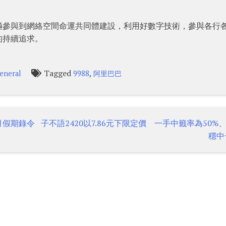
極參與到網絡空間命運共同體建設，利用好數字技術，參與各行
的持續追求。
Tagged
,
eneral
9988
阿里巴巴
月假期錄令
子不語2420以7.86元下限定價 一手中籤率為50%
穩中