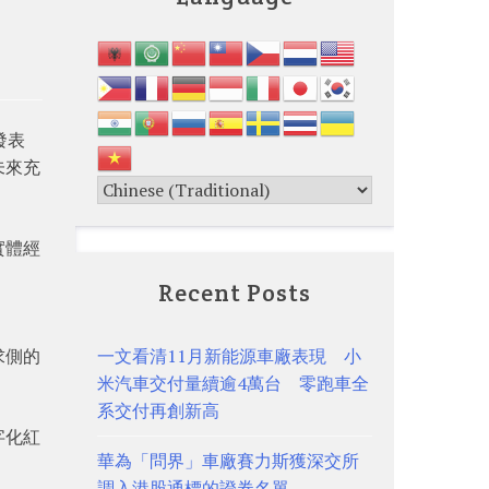
發表
未來充
實體經
Recent Posts
求側的
一文看清11月新能源車廠表現 小
米汽車交付量續逾4萬台 零跑車全
系交付再創新高
字化紅
華為「問界」車廠賽力斯獲深交所
調入港股通標的證券名單