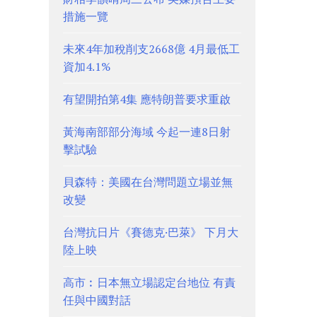
措施一覽
未來4年加稅削支2668億 4月最低工
資加4.1%
有望開拍第4集 應特朗普要求重啟
黃海南部部分海域 今起一連8日射
擊試驗
貝森特：美國在台灣問題立場並無
改變
台灣抗日片《賽德克·巴萊》 下月大
陸上映
高市︰日本無立場認定台地位 有責
任與中國對話