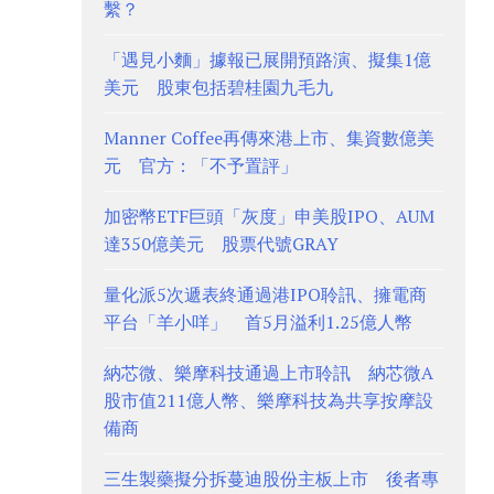
繫？
「遇見小麵」據報已展開預路演、擬集1億
美元 股東包括碧桂園九毛九
Manner Coffee再傳來港上市、集資數億美
元 官方：「不予置評」
加密幣ETF巨頭「灰度」申美股IPO、AUM
達350億美元 股票代號GRAY
量化派5次遞表終通過港IPO聆訊、擁電商
平台「羊小咩」 首5月溢利1.25億人幣
納芯微、樂摩科技通過上市聆訊 納芯微A
股市值211億人幣、樂摩科技為共享按摩設
備商
三生製藥擬分拆蔓迪股份主板上市 後者專