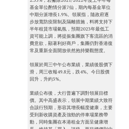
2.55%，若撇除2021/2022年度上半年每
基金單位酌情分派7仙，期內每基金單位
中期分派增長1.9%。領展指，隨政府逐
步放寬防疫限制及隔離措施，料將支持下
半年租賃市場氣氛，預期2023年最低工
資可能上調，將提振集團旗下客流區的消
費意欲，顯著利好商戶，集團仍對香港復
常及重新全面開放依然抱持樂觀態度。
領展於周三中午公布業績，業績後股價下
滑，周三收報49.8元，跌4%。今日股價
回升，升約3%。
業績公布後，大行普遍下調對領展目標
價。其中高盛表示，領展中期業績大致符
合該行預期，形容其增長幅度健康，主要
受到新收購資產及強勁的停車場業務帶
動，同時集團在本港租金方面呈健康增