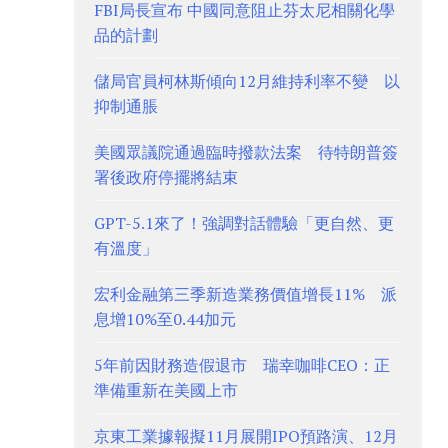
FBI局長宣布 中國同意阻止芬太尼相關化學
品的計劃
儲局官員柯林斯傾向12月維持利率不變 以
抑制通脹
美國眾議院通過臨時撥款法案 待特朗普簽
署後政府停擺將結束
GPT-5.1來了！強調對話體驗「更自然、更
有溫度」
宏利金融第三季新造業務價值增長11% 派
息增10%至0.44加元
5年前因財務造假退市 瑞幸咖啡CEO：正
準備重新在美國上市
京東工業據報擬11月展開IPO預路演、12月