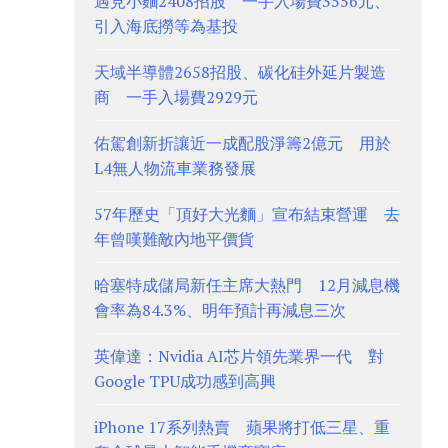
遇見小麵2408招股 一手入場費3556元、
引入海底撈等為基投
天域半導體2658招股、碳化硅外延片製造
商 一手入場費2929元
佑駕創新折讓近一成配股淨籌2億元 用於
L4無人物流車業務發展
57年歷史「頂好大光麵」宣布結束營運 去
年曾嘆難敵內地平價貨
哈塞特成儲局新任主席大熱門 12月減息機
會率為84.3%、明年預計再減息三次
英偉達：Nvidia AI芯片領先業界一代 對
Google TPU成功感到高興
iPhone 17系列熱賣 蘋果將打低三星、重