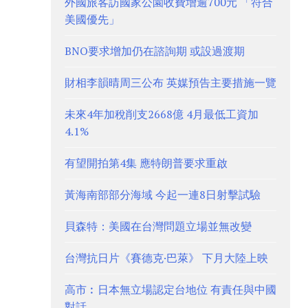
外國旅客訪國家公園收費增逾700元 「符合
美國優先」
BNO要求增加仍在諮詢期 或設過渡期
財相李韻晴周三公布 英媒預告主要措施一覽
未來4年加稅削支2668億 4月最低工資加
4.1%
有望開拍第4集 應特朗普要求重啟
黃海南部部分海域 今起一連8日射擊試驗
貝森特：美國在台灣問題立場並無改變
台灣抗日片《賽德克·巴萊》 下月大陸上映
高市︰日本無立場認定台地位 有責任與中國
對話