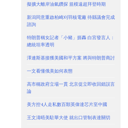
擬擴大離岸油氣鑽探 規模遠超拜登時期
新潟同意重啟柏崎刈羽核電廠 待縣議會完成
諮詢
特朗普稱女記者「小豬」捱轟 白宮發言人：
總統坦率透明
澤連斯基接獲美國和平方案 將與特朗普商討
一文看懂俄美如何表態
高市稱政府立場一貫 北京促立即收回錯誤言
論
美方控4人走私數百顆英偉達芯片至中國
王文濤晤美駐華大使 就出口管制表達關切