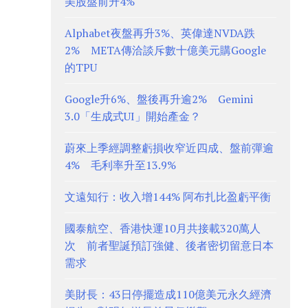
美股盤前升4%
Alphabet夜盤再升3%、英偉達NVDA跌
2% META傳洽談斥數十億美元購Google
的TPU
Google升6%、盤後再升逾2% Gemini
3.0「生成式UI」開始產金？
蔚來上季經調整虧損收窄近四成、盤前彈逾
4% 毛利率升至13.9%
文遠知行：收入增144% 阿布扎比盈虧平衡
國泰航空、香港快運10月共接載320萬人
次 前者聖誕預訂強健、後者密切留意日本
需求
美財長：43日停擺造成110億美元永久經濟