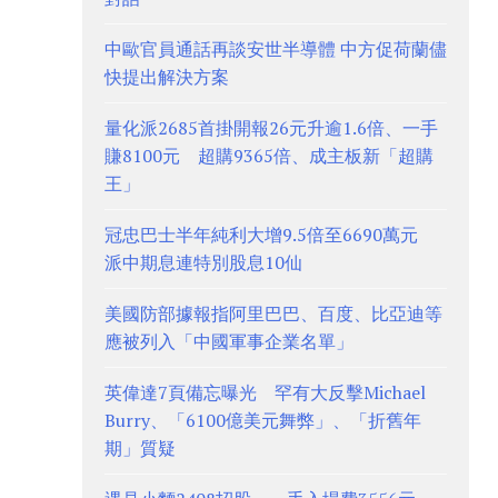
中歐官員通話再談安世半導體 中方促荷蘭儘
快提出解決方案
量化派2685首掛開報26元升逾1.6倍、一手
賺8100元 超購9365倍、成主板新「超購
王」
冠忠巴士半年純利大增9.5倍至6690萬元
派中期息連特別股息10仙
美國防部據報指阿里巴巴、百度、比亞迪等
應被列入「中國軍事企業名單」
英偉達7頁備忘曝光 罕有大反擊Michael
Burry、「6100億美元舞弊」、「折舊年
期」質疑