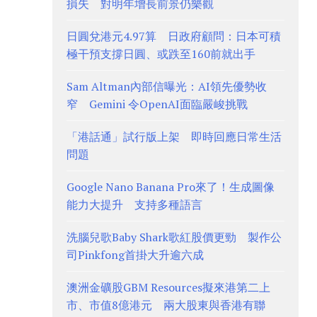
損失 對明年增長前景仍樂觀
日圓兌港元4.97算 日政府顧問：日本可積
極干預支撐日圓、或跌至160前就出手
Sam Altman內部信曝光：AI領先優勢收
窄 Gemini 令OpenAI面臨嚴峻挑戰
「港話通」試行版上架 即時回應日常生活
問題
Google Nano Banana Pro來了！生成圖像
能力大提升 支持多種語言
洗腦兒歌Baby Shark歌紅股價更勁 製作公
司Pinkfong首掛大升逾六成
澳洲金礦股GBM Resources擬來港第二上
市、市值8億港元 兩大股東與香港有聯