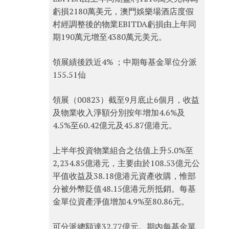
虧損2180萬美元，澳門娛樂場酒店度假
村經調整後的物業EBITDA虧損由上年同
期190萬元增至4380萬元美元。
領展績後跌近4% ；中期每基金單位分派
155.51仙
領展（00823）截至9月底止6個月，收益
及物業收入淨額分別按年增加4.6%及
4.5%至60.42億元及45.87億港元。
上半年投資物業組合之估值上升5.0%至
2,234.85億港元，主要由於108.53億元公
平值收益及38.18億港元資產收購，惟部
分被外幣貶值48.15億港元所抵銷。每基
金單位資產淨值增加4.9%至80.86元。
可分派總額達32.77億元。期內每基金單