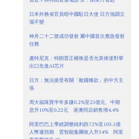
日本外務省官員晤中國駐日大使 日方強調立
場不變
神舟二十二號成功發射 屬中國首次應急發射
任務
盧特尼克：特朗普正權衡是否允英偉達對華
出口先進AI芯片
日方：無法接受有關「敵國條款」的中方主
張
周大福珠寶半年多賺0.2%至25億元、中期
息升10%至0.22元 港澳同店銷售增4.4%
阿里巴巴上季經調整純利跌72%至103.5億
人幣遜預期 雲智能集團收入升34% 阿里