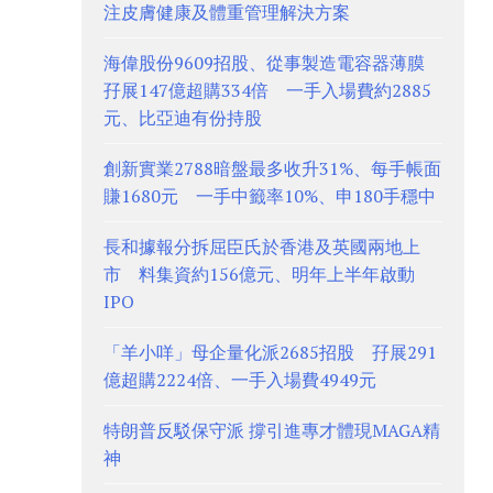
注皮膚健康及體重管理解決方案
海偉股份9609招股、從事製造電容器薄膜
孖展147億超購334倍 一手入場費約2885
元、比亞迪有份持股
創新實業2788暗盤最多收升31%、每手帳面
賺1680元 一手中籤率10%、申180手穩中
長和據報分拆屈臣氏於香港及英國兩地上
市 料集資約156億元、明年上半年啟動
IPO
「羊小咩」母企量化派2685招股 孖展291
億超購2224倍、一手入場費4949元
特朗普反駁保守派 撐引進專才體現MAGA精
神