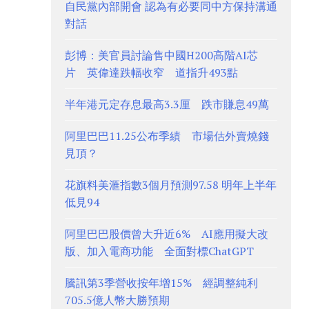
自民黨內部開會 認為有必要同中方保持溝通
對話
彭博：美官員討論售中國H200高階AI芯
片 英偉達跌幅收窄 道指升493點
半年港元定存息最高3.3厘 跌市賺息49萬
阿里巴巴11.25公布季績 市場估外賣燒錢
見頂？
花旗料美滙指數3個月預測97.58 明年上半年
低見94
阿里巴巴股價曾大升近6% AI應用擬大改
版、加入電商功能 全面對標ChatGPT
騰訊第3季營收按年增15% 經調整純利
705.5億人幣大勝預期