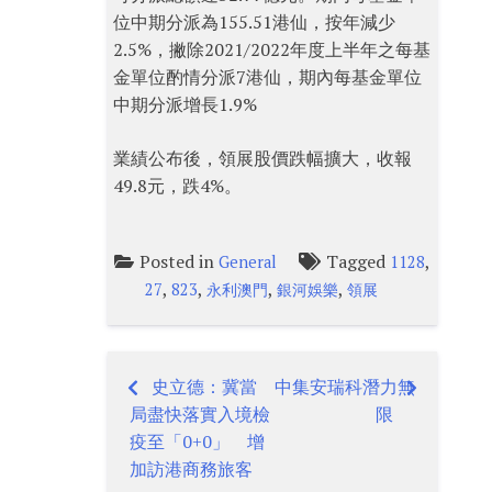
位中期分派為155.51港仙，按年減少
2.5%，撇除2021/2022年度上半年之每基
金單位酌情分派7港仙，期內每基金單位
中期分派增長1.9%
業績公布後，領展股價跌幅擴大，收報
49.8元，跌4%。
Posted in
Tagged
,
General
1128
,
,
,
,
27
823
永利澳門
銀河娛樂
領展
史立德：冀當
中集安瑞科潛力無
Post
局盡快落實入境檢
限
navigation
疫至「0+0」 增
加訪港商務旅客