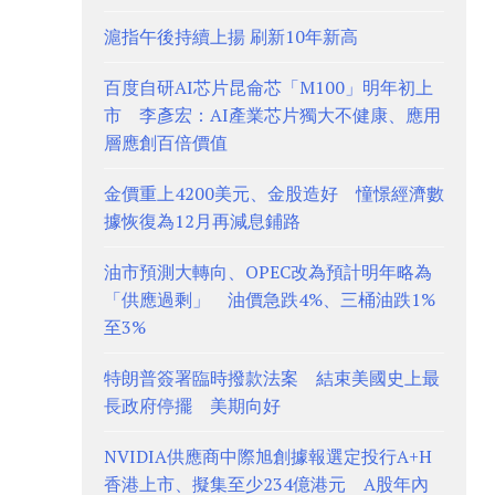
滬指午後持續上揚 刷新10年新高
百度自研AI芯片昆侖芯「M100」明年初上
市 李彥宏：AI產業芯片獨大不健康、應用
層應創百倍價值
金價重上4200美元、金股造好 憧憬經濟數
據恢復為12月再減息鋪路
油市預測大轉向、OPEC改為預計明年略為
「供應過剩」 油價急跌4%、三桶油跌1%
至3%
特朗普簽署臨時撥款法案 結束美國史上最
長政府停擺 美期向好
NVIDIA供應商中際旭創據報選定投行A+H
香港上市、擬集至少234億港元 A股年內