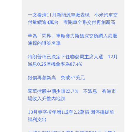
一文看清11月新能源車廠表現 小米汽車交
付量續逾4萬台 零跑車全系交付再創新高
華為「問界」車廠賽力斯獲深交所調入港股
通標的證券名單
特朗普稱已決定下任聯儲局主席人選 12月
減息0.25厘機會率為87.4%
銀價再創新高 突破57美元
翠華控股中期少賺23.7% 不派息 香港市
場收入升惟內地跌
10月赤字按年增1成至2.2萬億 因停擺提前
福利支出