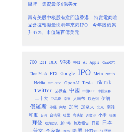
掛牌 集資最多6億美元
再有美股中概股有意回流香港 特賣電商唯
品會據報擬最快明年來港IPO 今年股價累
升47%、市值逼百億美元
9988
700
1810
AI
Apple
1211
9992
ChatGPT
IPO
Google
FTX
Meta
Elon Musk
Netflix
TikTok
Tesla
OpenAI
Nvidia
Omicron
Twitter
中國
世界盃
中國GDP
中國旅客
二十大
伊朗
人民幣
以色列
亞馬遜
京東
俄羅斯
加息
加拿大
南韓
內地
停擺
北京
印度
小米
台灣
台積電
哈里
商務部
外交部
德國
日本
拜登
施政報告
日圓
新10條
放寬防疫
歐盟
普京
李家超
比亞迪
江澤民
李強