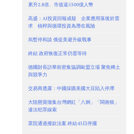
累升2.8倍、市值逼5300億人幣
高盛：AI投資回報成疑 企業應用落後於需
求 槓桿與循環投資為潛在風險
烏暫停和談 俄促美避升級戰事
終結 政府恢復正常仍需等待
德國財長訪華前密集協調歐盟立場 聚焦稀土
與競爭力
交易商透露：中國採購美國大豆陷入停滯
大陸懸賞徵集台灣網紅「八炯」「閩南狼」
違法犯罪線索
眾院通過撥款法案 終結43日停擺