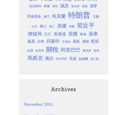
減息
滙豐
泡泡瑪特
泰國
深圳
港股
港交所
特朗普
烏克蘭
澤連斯基
澳門
王毅
習近平
美國
稀土
白宮
罷工
美團
聯儲局
蘋果
英國
英偉達
芯片
華為
貝森特
裁員
配股
通脹
訪華
通關
辛偉誠
關稅
阿里巴巴
金價
金管局
香港
陳茂波
馬斯克
騰訊
高盛
高市早苗
鮑威爾
黃仁勳
Archives
December 2025