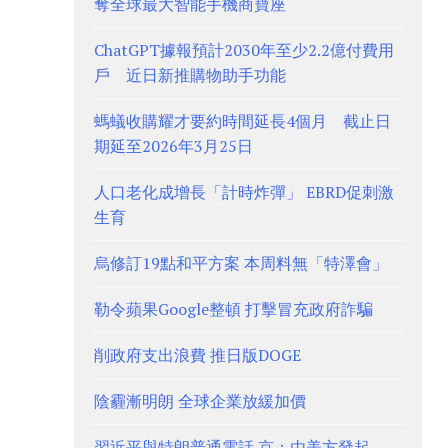
奪全球最大智能手機商寶座
ChatGPT據報預計2030年至少2.2億付費用
戶 近日新推購物助手功能
螞蟻收購耀才要約時間延長4個月 截止日
期延至2026年3月25日
人口老化成增長「計時炸彈」 EBRD促刺激
生育
烏修訂19點和平方案 本周料無「特澤會」
勒令蘋果Google整頓 打擊冒充政府詐騙
削政府支出浪費 推日版DOGE
陰霾漸明朗 全球企業放緩加價
習近平與特朗普通電話 京：由美方發起