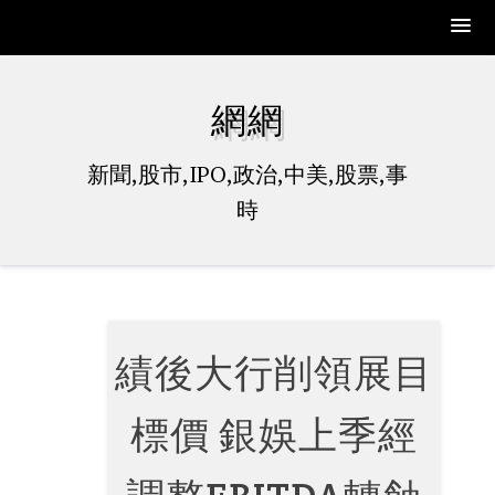
Skip
to
網網
content
新聞,股市,IPO,政治,中美,股票,事
時
績後大行削領展目
標價 銀娛上季經