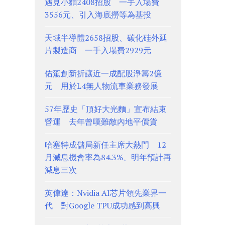
遇見小麵2408招股 一手入場費
3556元、引入海底撈等為基投
天域半導體2658招股、碳化硅外延
片製造商 一手入場費2929元
佑駕創新折讓近一成配股淨籌2億
元 用於L4無人物流車業務發展
57年歷史「頂好大光麵」宣布結束
營運 去年曾嘆難敵內地平價貨
哈塞特成儲局新任主席大熱門 12
月減息機會率為84.3%、明年預計再
減息三次
英偉達：Nvidia AI芯片領先業界一
代 對Google TPU成功感到高興