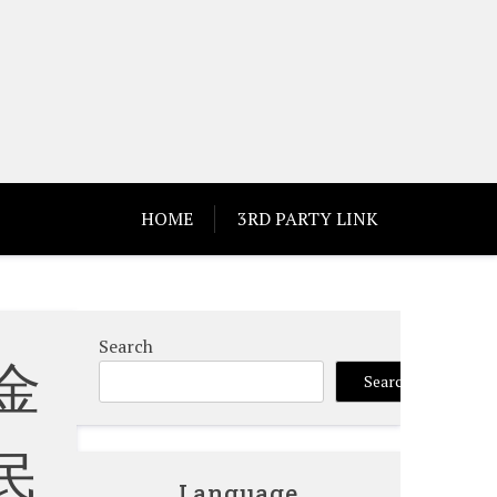
HOME
3RD PARTY LINK
Search
金
Search
民
Language