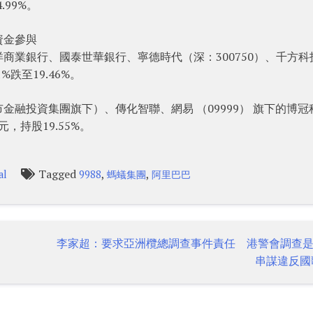
.99%。
資金參與
商業銀行、國泰世華銀行、寧德時代（深：300750）、千方科
%跌至19.46%。
融投資集團旗下）、傳化智聯、網易 （09999） 旗下的博冠
，持股19.55%。
Tagged
,
,
al
9988
螞蟻集團
阿里巴巴
李家超：要求亞洲欖總調查事件責任 港警會調查
串謀違反國