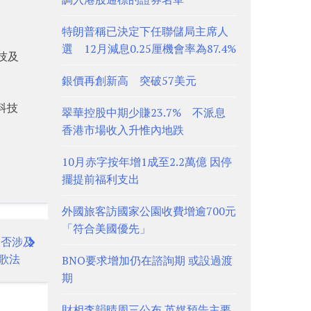
特朗普稱已決定下任聯儲局主席人
選 12月減息0.25厘機會率為87.4%
技及
銀價再創新高 突破57美元
科技
翠華控股中期少賺23.7% 不派息
香港市場收入升惟內地跌
10月赤字按年增1成至2.2萬億 因停
擺提前福利支出
外國旅客訪國家公園收費增逾700元
「符合美國優先」
是否涉及
歌法
BNO要求增加仍在諮詢期 或設過渡
期
財相李韻晴周三公布 英媒預告主要