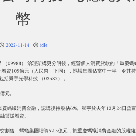
幣
2022-11-14
idle
（09988） 治理架構更分明後，經營個人消費貸款的「重慶螞
增資105億元（人民幣，下同），螞蟻集團佔當中一半，令其
括舜宇光學科技 （02382） 。
5億元。
慶螞蟻消費金融，認購後持股佔6%。舜宇於去年12月24日曾
金融暫援增資。
交割後，螞蟻集團增資52.5億元，於重慶螞蟻消費金融的股權