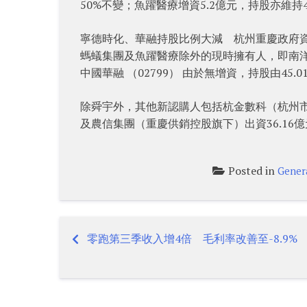
50%不變；魚躍醫療增資5.2億元，持股亦維持4
寧德時化、華融持股比例大減 杭州重慶政府
螞蟻集團及魚躍醫療除外的現時擁有人，即南洋
中國華融 （02799） 由於無增資，持股由45.01
除舜宇外，其他新認購人包括杭金數科（杭州市金
及農信集團（重慶供銷控股旗下）出資36.16億元
Posted in
Gener
零跑第三季收入增4倍 毛利率改善至-8.9%
Post
navigation