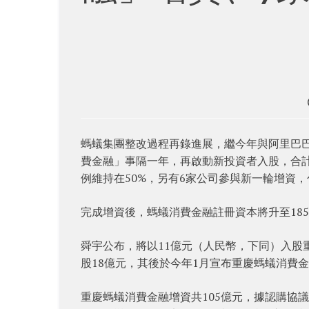
螞蟻集團整改過程再錄進展，繼今年與阿里巴巴 
費金融」事隔一年，再啟動新投資者入股，合計
例維持在50%，另有6家公司參與新一輪增資，包
完成增資後，螞蟻消費金融註冊資本將升至18
舜宇公布，將以11億元（人民幣，下同）入股重
股18億元，其後於今年1月宣布重慶螞蟻消費
重慶螞蟻消費金融增資共105億元，據認購協議