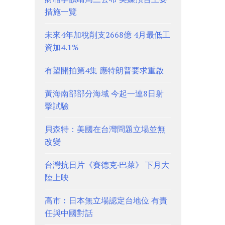
措施一覽
未來4年加稅削支2668億 4月最低工
資加4.1%
有望開拍第4集 應特朗普要求重啟
黃海南部部分海域 今起一連8日射
擊試驗
貝森特：美國在台灣問題立場並無
改變
台灣抗日片《賽德克·巴萊》 下月大
陸上映
高市︰日本無立場認定台地位 有責
任與中國對話