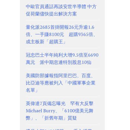
中歐官員通話再談安世半導體 中方
促荷蘭儘快提出解決方案
量化派2685首掛開報26元升逾1.6
倍、一手賺8100元 超購9365倍、
成主板新「超購王」
冠忠巴士半年純利大增9.5倍至6690
萬元 派中期息連特別股息10仙
美國防部據報指阿里巴巴、百度、
比亞迪等應被列入「中國軍事企業
名單」
英偉達7頁備忘曝光 罕有大反擊
Michael Burry、「6100億美元舞
弊」、「折舊年期」質疑