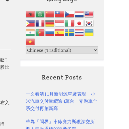
蟻消
持股比
Recent Posts
一文看清11月新能源車廠表現 小
米汽車交付量續逾4萬台 零跑車全
宣布入
系交付再創新高
華為「問界」車廠賽力斯獲深交所
維持
調入港股通標的證券名單