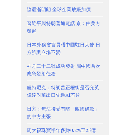
陰霾漸明朗 全球企業放緩加價
習近平與特朗普通電話 京：由美方
發起
日本外務省官員晤中國駐日大使 日
方強調立場不變
神舟二十二號成功發射 屬中國首次
應急發射任務
盧特尼克：特朗普正權衡是否允英
偉達對華出口先進AI芯片
日方：無法接受有關「敵國條款」
的中方主張
周大福珠寶半年多賺0.2%至25億