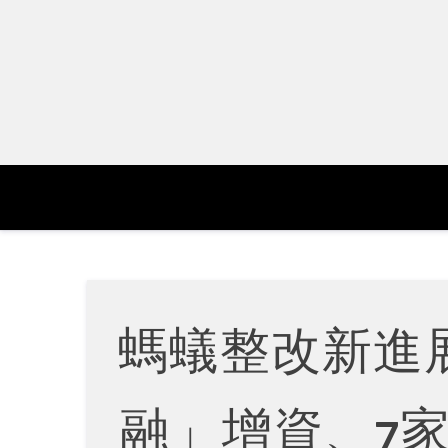
Skip
to
content
螞蟻整改新進
融」增資、7家