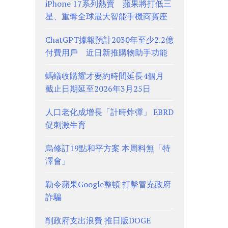
iPhone 17系列熱賣 蘋果將打低三
星、重奪全球最大智能手機商寶座
ChatGPT據報預計2030年至少2.2億
付費用戶 近日新推購物助手功能
螞蟻收購耀才要約時間延長4個月
截止日期延至2026年3月25日
人口老化成增長「計時炸彈」 EBRD
促刺激生育
烏修訂19點和平方案 本周料無「特
澤會」
勒令蘋果Google整頓 打擊冒充政府
詐騙
削政府支出浪費 推日版DOGE