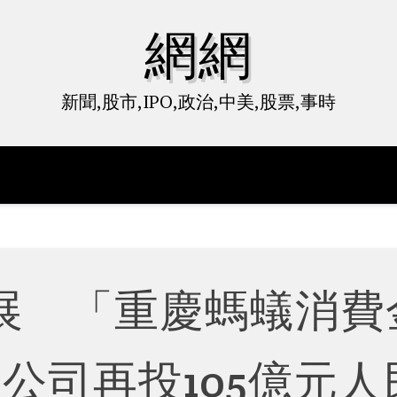
網網
新聞,股市,IPO,政治,中美,股票,事時
展 「重慶螞蟻消費
公司再投105億元人