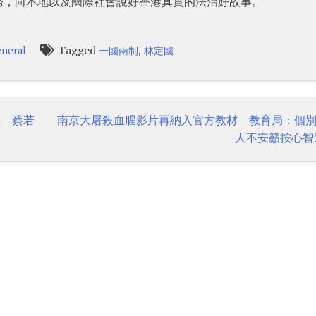
務，向本地以及國際社會說好香港真實的法治好故事。
Tagged
,
neral
一國兩制
林定國
權 蔡若
南京大屠殺血腥影片再納入官方教材 教育局：個
人不安籲按心智