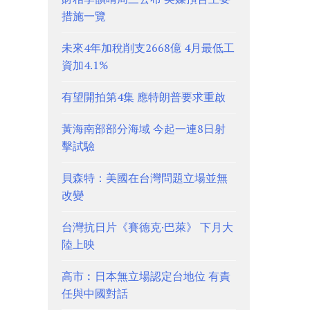
措施一覽
未來4年加稅削支2668億 4月最低工
資加4.1%
有望開拍第4集 應特朗普要求重啟
黃海南部部分海域 今起一連8日射
擊試驗
貝森特：美國在台灣問題立場並無
改變
台灣抗日片《賽德克·巴萊》 下月大
陸上映
高市︰日本無立場認定台地位 有責
任與中國對話