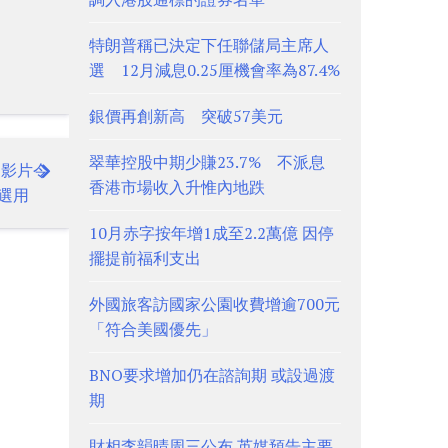
特朗普稱已決定下任聯儲局主席人
選 12月減息0.25厘機會率為87.4%
銀價再創新高 突破57美元
翠華控股中期少賺23.7% 不派息
別影片令
香港市場收入升惟內地跌
選用
10月赤字按年增1成至2.2萬億 因停
擺提前福利支出
外國旅客訪國家公園收費增逾700元
「符合美國優先」
BNO要求增加仍在諮詢期 或設過渡
期
財相李韻晴周三公布 英媒預告主要