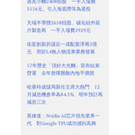
遇見小麵2408招股 一手入場費
3556元、引入海底撈等為基投
天域半導體2658招股、碳化硅外延
片製造商 一手入場費2929元
佑駕創新折讓近一成配股淨籌2億
元 用於L4無人物流車業務發展
57年歷史「頂好大光麵」宣布結束
營運 去年曾嘆難敵內地平價貨
哈塞特成儲局新任主席大熱門 12
月減息機會率為84.3%、明年預計再
減息三次
英偉達：Nvidia AI芯片領先業界一
代 對Google TPU成功感到高興