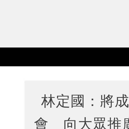
Skip
to
content
林定國：將
會 向大眾推