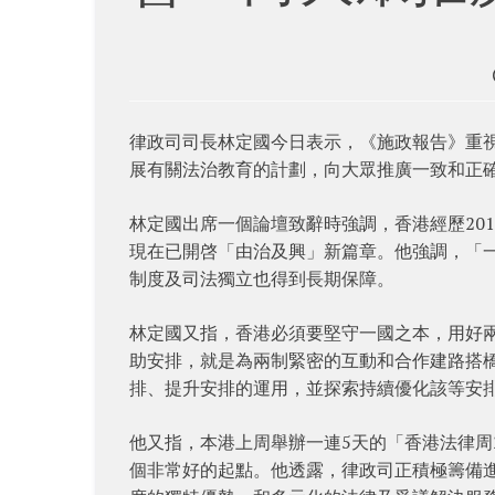
律政司司長林定國今日表示，《施政報告》重
展有關法治教育的計劃，向大眾推廣一致和正
林定國出席一個論壇致辭時強調，香港經歷20
現在已開啓「由治及興」新篇章。他強調，「
制度及司法獨立也得到長期保障。
林定國又指，香港必須要堅守一國之本，用好
助安排，就是為兩制緊密的互動和合作建路搭
排、提升安排的運用，並探索持續優化該等安
他又指，本港上周舉辦一連5天的「香港法律周
個非常好的起點。他透露，律政司正積極籌備