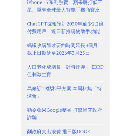
iPhone 17系列熱賣 蘋果將打低三
星、重奪全球最大智能手機商寶座
ChatGPT據報預計2030年至少2.2億
付費用戶 近日新推購物助手功能
螞蟻收購耀才要約時間延長4個月
截止日期延至2026年3月25日
人口老化成增長「計時炸彈」 EBRD
促刺激生育
烏修訂19點和平方案 本周料無「特
澤會」
勒令蘋果Google整頓 打擊冒充政府
詐騙
削政府支出浪費 推日版DOGE