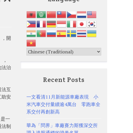
」，開
」，
的法治
Recent Posts
司法互
互助安
一文看清11月新能源車廠表現 小
米汽車交付量續逾4萬台 零跑車全
系交付再創新高
，是一
華為「問界」車廠賽力斯獲深交所
通法制
調入港股通標的證券名單