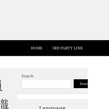
HOME
3RD PARTY LINK
Search
員
Search
識
Language