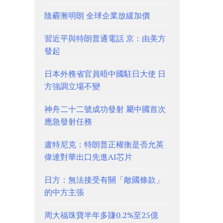
陰霾漸明朗 全球企業放緩加價
習近平與特朗普通電話 京：由美方
發起
日本外務省官員晤中國駐日大使 日
方強調立場不變
神舟二十二號成功發射 屬中國首次
應急發射任務
盧特尼克：特朗普正權衡是否允英
偉達對華出口先進AI芯片
日方：無法接受有關「敵國條款」
的中方主張
周大福珠寶半年多賺0.2%至25億