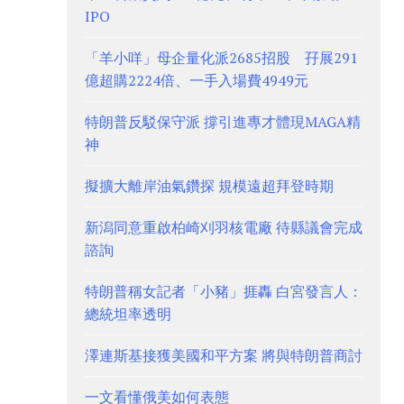
IPO
「羊小咩」母企量化派2685招股 孖展291
億超購2224倍、一手入場費4949元
特朗普反駁保守派 撐引進專才體現MAGA精
神
擬擴大離岸油氣鑽探 規模遠超拜登時期
新潟同意重啟柏崎刈羽核電廠 待縣議會完成
諮詢
特朗普稱女記者「小豬」捱轟 白宮發言人：
總統坦率透明
澤連斯基接獲美國和平方案 將與特朗普商討
一文看懂俄美如何表態