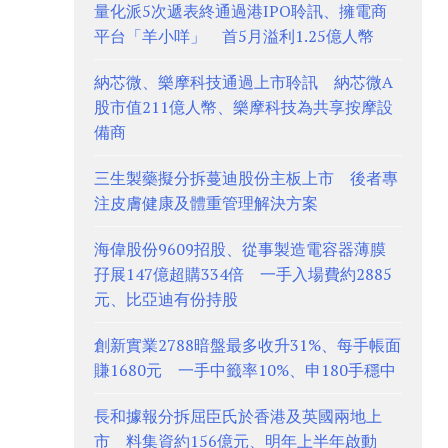
量化派5次遞表終通過港IPO聆訊、擁電商
平台「羊小咩」 首5月溢利1.25億人幣
納芯微、樂摩科技通過上市聆訊 納芯微A
股市值211億人幣、樂摩科技為共享按摩設
備商
三生製藥擬分拆蔓迪股份主板上市 後者專
注皮膚健康及體重管理解決方案
海偉股份9609招股、從事製造電容器薄膜
孖展147億超購334倍 一手入場費約2885
元、比亞迪有份持股
創新實業2788暗盤最多收升31%、每手帳面
賺1680元 一手中籤率10%、申180手穩中
長和據報分拆屈臣氏於香港及英國兩地上
市 料集資約156億元、明年上半年啟動