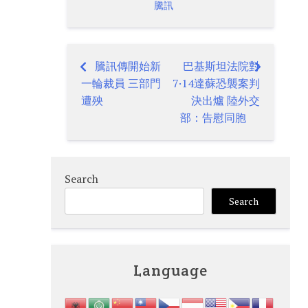
騰訊
騰訊傳開始新
巴基斯坦法院對
Post
一輪裁員 三部門
7·14達蘇恐襲案判
navigation
遭殃
決出爐 陸外交
部：告慰同胞
Search
Search
Language