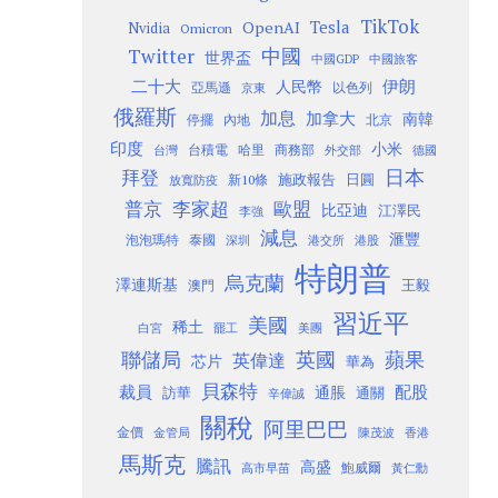
TikTok
Tesla
OpenAI
Nvidia
Omicron
Twitter
中國
世界盃
中國GDP
中國旅客
二十大
伊朗
人民幣
以色列
亞馬遜
京東
俄羅斯
加息
加拿大
南韓
內地
停擺
北京
印度
小米
台灣
台積電
哈里
商務部
外交部
德國
日本
拜登
施政報告
日圓
新10條
放寬防疫
歐盟
普京
李家超
比亞迪
江澤民
李強
減息
滙豐
泡泡瑪特
泰國
深圳
港股
港交所
特朗普
烏克蘭
澤連斯基
澳門
王毅
習近平
美國
稀土
白宮
罷工
美團
聯儲局
蘋果
英國
英偉達
芯片
華為
貝森特
裁員
配股
通脹
訪華
通關
辛偉誠
關稅
阿里巴巴
金價
金管局
香港
陳茂波
馬斯克
騰訊
高盛
高市早苗
鮑威爾
黃仁勳