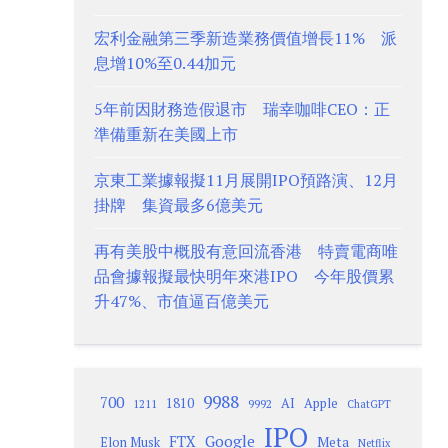
宏利金融第三季新造業務價值增長11% 派
息增10%至0.44加元
5年前因財務造假退市 瑞幸咖啡CEO：正
準備重新在美國上市
京東工業據報擬11月展開IPO預路演、12月
掛牌 集資最多6億美元
再有美股中概股有意回流香港 特賣電商唯
品會據報擬最快明年來港IPO 今年股價累
升47%、市值逼百億美元
9988
700
1810
AI
Apple
1211
9992
ChatGPT
IPO
Google
FTX
Meta
Elon Musk
Netflix