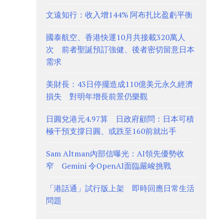
文遠知行：收入增144% 阿布扎比盈虧平衡
國泰航空、香港快運10月共接載320萬人
次 前者聖誕預訂強健、後者密切留意日本
需求
美財長：43日停擺造成110億美元永久經濟
損失 對明年增長前景仍樂觀
日圓兌港元4.97算 日政府顧問：日本可積
極干預支撐日圓、或跌至160前就出手
Sam Altman內部信曝光：AI領先優勢收
窄 Gemini 令OpenAI面臨嚴峻挑戰
「港話通」試行版上架 即時回應日常生活
問題