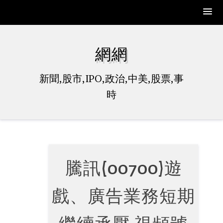
Skip
to
網網
content
新聞,股市,IPO,政治,中美,股票,事
時
騰訊(00700)遊
戲、廣告業務短期