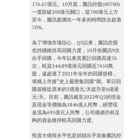
176.67億元。10月底，騰訊控股(00700)
一度跌破200港元關口，從700港元上方
至今，騰訊股價在一年多的時間跌去超過
70%。
為了增強市場信心，Q3以來，騰訊控股
也持續維持高回購力度，10月份騰訊9次
出手回購，今年以來其累計回購高達76
次，耗資244.89億港元回購近7650萬
股，遠超過了2021年全年的回購規模，
堪稱上市後“史上最密集回購”期。單日回
購規模從原本的3億港元/天提升至6億港
元/天。目前，騰訊截至2022年Q2的現金
及現金等價物為1846億人民幣，經營現
金流為695億元人民幣，公司後續仍有足
夠的資金維持較高回購力度。
投資大佬段永平也是頻頻出手加倉騰訊控