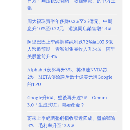
日方：無法接受有關「敵國條款」的中方主
張
周大福珠寶半年多賺0.2%至25億元、中期
息升10%至0.22元 港澳同店銷售增4.4%
阿里巴巴上季經調整純利跌72%至103.5億
人幣遜預期 雲智能集團收入升34% 阿里
美股盤前升4%
Alphabet夜盤再升3%、英偉達NVDA跌
2% META傳洽談斥數十億美元購Google
的TPU
Google升6%、盤後再升逾2% Gemini
3.0「生成式UI」開始產金？
蔚來上季經調整虧損收窄近四成、盤前彈逾
4% 毛利率升至13.9%