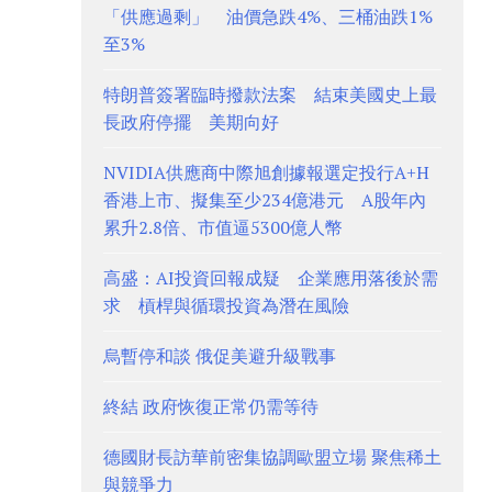
「供應過剩」 油價急跌4%、三桶油跌1%
至3%
特朗普簽署臨時撥款法案 結束美國史上最
長政府停擺 美期向好
NVIDIA供應商中際旭創據報選定投行A+H
香港上市、擬集至少234億港元 A股年內
累升2.8倍、市值逼5300億人幣
高盛：AI投資回報成疑 企業應用落後於需
求 槓桿與循環投資為潛在風險
烏暫停和談 俄促美避升級戰事
終結 政府恢復正常仍需等待
德國財長訪華前密集協調歐盟立場 聚焦稀土
與競爭力