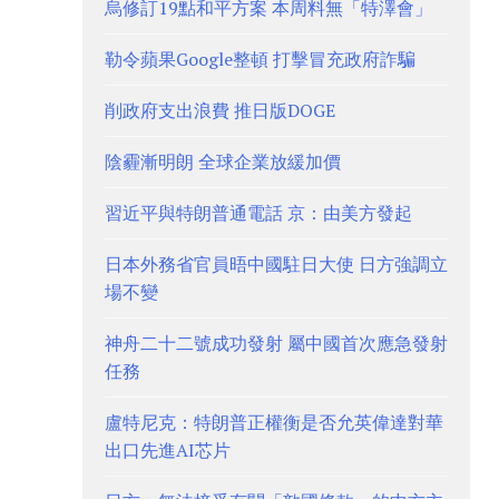
烏修訂19點和平方案 本周料無「特澤會」
勒令蘋果Google整頓 打擊冒充政府詐騙
削政府支出浪費 推日版DOGE
陰霾漸明朗 全球企業放緩加價
習近平與特朗普通電話 京：由美方發起
日本外務省官員晤中國駐日大使 日方強調立
場不變
神舟二十二號成功發射 屬中國首次應急發射
任務
盧特尼克：特朗普正權衡是否允英偉達對華
出口先進AI芯片