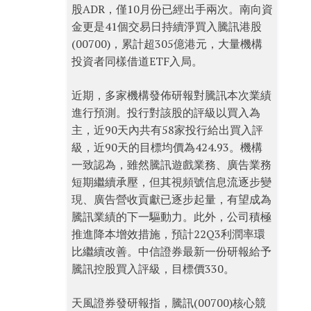
股ADR，僅10月份已經出手兩次。南向資
金更是41個交易日持續淨買入騰訊港股
(00700)，累計超305億港元，大量機構
投資者同樣借道ETF入局。
近期，多家機構發佈研報對騰訊本次業績
進行預測。投行對該股的評級以買入為
主，近90天內共有58家投行給出買入評
級，近90天的目標均價為424.93。機構
一致認為，雖然騰訊遊戲業務、廣告業務
短期繼續承壓，但其視頻號信息流逐步變
現、廣告營收貢獻已逐步起量，有望成為
騰訊業績的下一驅動力。此外，公司積極
推進降本增效措施，預計22Q3利潤率環
比繼續改善。中信證券最新一份研報給予
騰訊控股買入評級，目標價330。
天風證券發研報指，騰訊(00700)核心競