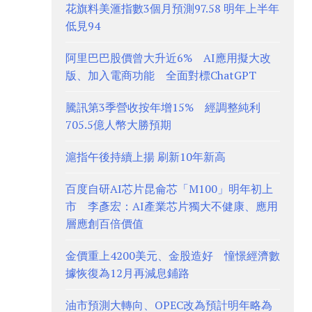
花旗料美滙指數3個月預測97.58 明年上半年
低見94
阿里巴巴股價曾大升近6% AI應用擬大改
版、加入電商功能 全面對標ChatGPT
騰訊第3季營收按年增15% 經調整純利
705.5億人幣大勝預期
滬指午後持續上揚 刷新10年新高
百度自研AI芯片昆侖芯「M100」明年初上
市 李彥宏：AI產業芯片獨大不健康、應用
層應創百倍價值
金價重上4200美元、金股造好 憧憬經濟數
據恢復為12月再減息鋪路
油市預測大轉向、OPEC改為預計明年略為