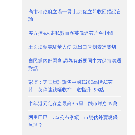
高市稱政府立場一貫 北京促立即收回錯誤言
論
美方控4人走私數百顆英偉達芯片至中國
王文濤晤美駐華大使 就出口管制表達關切
自民黨內部開會 認為有必要同中方保持溝通
對話
彭博：美官員討論售中國H200高階AI芯
片 英偉達跌幅收窄 道指升493點
半年港元定存息最高3.3厘 跌市賺息49萬
阿里巴巴11.25公布季績 市場估外賣燒錢
見頂？