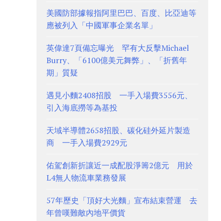
美國防部據報指阿里巴巴、百度、比亞迪等
應被列入「中國軍事企業名單」
英偉達7頁備忘曝光 罕有大反擊Michael
Burry、「6100億美元舞弊」、「折舊年
期」質疑
遇見小麵2408招股 一手入場費3556元、
引入海底撈等為基投
天域半導體2658招股、碳化硅外延片製造
商 一手入場費2929元
佑駕創新折讓近一成配股淨籌2億元 用於
L4無人物流車業務發展
57年歷史「頂好大光麵」宣布結束營運 去
年曾嘆難敵內地平價貨