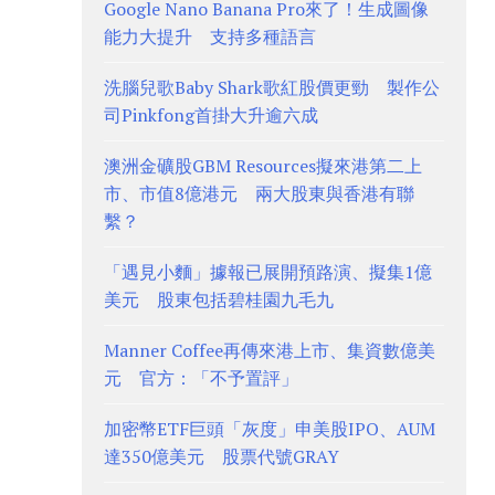
Google Nano Banana Pro來了！生成圖像
能力大提升 支持多種語言
洗腦兒歌Baby Shark歌紅股價更勁 製作公
司Pinkfong首掛大升逾六成
澳洲金礦股GBM Resources擬來港第二上
市、市值8億港元 兩大股東與香港有聯
繫？
「遇見小麵」據報已展開預路演、擬集1億
美元 股東包括碧桂園九毛九
Manner Coffee再傳來港上市、集資數億美
元 官方：「不予置評」
加密幣ETF巨頭「灰度」申美股IPO、AUM
達350億美元 股票代號GRAY