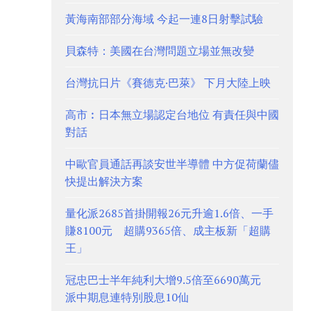
黃海南部部分海域 今起一連8日射擊試驗
貝森特：美國在台灣問題立場並無改變
台灣抗日片《賽德克·巴萊》 下月大陸上映
高市︰日本無立場認定台地位 有責任與中國
對話
中歐官員通話再談安世半導體 中方促荷蘭儘
快提出解決方案
量化派2685首掛開報26元升逾1.6倍、一手
賺8100元 超購9365倍、成主板新「超購
王」
冠忠巴士半年純利大增9.5倍至6690萬元
派中期息連特別股息10仙