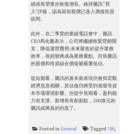
績或有望逐步恢復增長。維持騰訊“買
入”評級，認為當前股價已進入價值投資
區間。
此外，在二季度的業績電話會中，騰訊
CEO馬化騰表示，公司將繼續收緊營銷開
支，降低運營費用;未來聚焦於提升業務
效率，視頻號將成為業務重點。目前騰訊
的股價和投資組合價值被嚴重低估。
從短期看，騰訊的基本面表現仍會與宏觀
經濟息息相關，其估值仍將受到港股等資
本市場環境影響。但從中長期看，盈利能
力有支撐、新增長有創新點，200港元的
騰訊或將真的到底了。
Posted in
Tagged
,
General
700