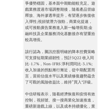
爭優勢穩固，基本面中期動能較充足。遊
戲業務渡過市場調整期後，隨着產品管線
釋放、海外滲透率提升，有望逐步恢復收
入彈性;視頻號潛力強勁，商業化提速，
或可推動廣告業務進入新一輪增長期;金
融科技及企業服務消化基數後亦有望重拾
較高增長。
該行認為，騰訊控股明確的降本控費策略
可支撐短期業績韌性，預計3Q22 收入同
比-1.7%，Non-IFRS 淨利潤同比-3.1%;
收入加速的拐點漸行漸近，從中期配置而
言，當前估值水平以及業績修復趨勢藴含
了可觀的風險收益比，維持“買入”評級。
中信研報表示，隨着經濟恢復和疫情有效
控制，視頻號、搜一搜商業化加速推進，
重磅新遊戲上線，以及成本持續優化，業