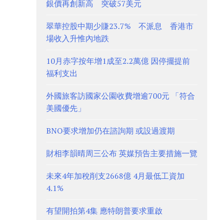
銀價再創新高 突破57美元
翠華控股中期少賺23.7% 不派息 香港市
場收入升惟內地跌
10月赤字按年增1成至2.2萬億 因停擺提前
福利支出
外國旅客訪國家公園收費增逾700元 「符合
美國優先」
BNO要求增加仍在諮詢期 或設過渡期
財相李韻晴周三公布 英媒預告主要措施一覽
未來4年加稅削支2668億 4月最低工資加
4.1%
有望開拍第4集 應特朗普要求重啟