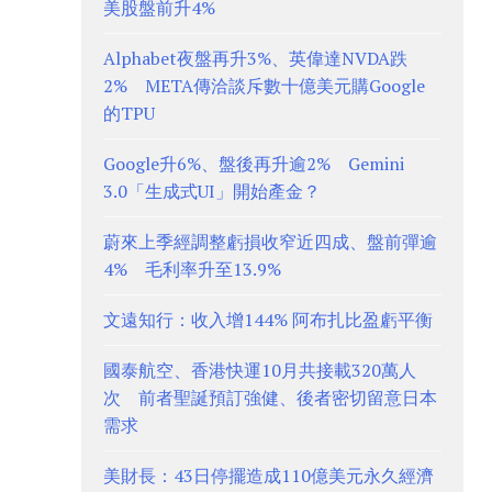
美股盤前升4%
Alphabet夜盤再升3%、英偉達NVDA跌
2% META傳洽談斥數十億美元購Google
的TPU
Google升6%、盤後再升逾2% Gemini
3.0「生成式UI」開始產金？
蔚來上季經調整虧損收窄近四成、盤前彈逾
4% 毛利率升至13.9%
文遠知行：收入增144% 阿布扎比盈虧平衡
國泰航空、香港快運10月共接載320萬人
次 前者聖誕預訂強健、後者密切留意日本
需求
美財長：43日停擺造成110億美元永久經濟