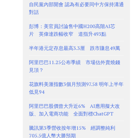
自民黨內部開會 認為有必要同中方保持溝通
對話
彭博：美官員討論售中國H200高階AI芯
片 英偉達跌幅收窄 道指升493點
半年港元定存息最高3.3厘 跌市賺息49萬
阿里巴巴11.25公布季績 市場估外賣燒錢
見頂？
花旗料美滙指數3個月預測97.58 明年上半年
低見94
阿里巴巴股價曾大升近6% AI應用擬大改
版、加入電商功能 全面對標ChatGPT
騰訊第3季營收按年增15% 經調整純利
705.5億人幣大勝預期