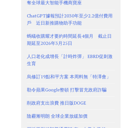
奪全球最大智能手機商寶座
ChatGPT據報預計2030年至少2.2億付費用
戶 近日新推購物助手功能
螞蟻收購耀才要約時間延長4個月 截止日
期延至2026年3月25日
人口老化成增長「計時炸彈」 EBRD促刺激
生育
烏修訂19點和平方案 本周料無「特澤會」
勒令蘋果Google整頓 打擊冒充政府詐騙
削政府支出浪費 推日版DOGE
陰霾漸明朗 全球企業放緩加價