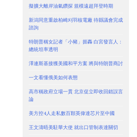
擬擴大離岸油氣鑽探 規模遠超拜登時期
新潟同意重啟柏崎刈羽核電廠 待縣議會完成
諮詢
特朗普稱女記者「小豬」捱轟 白宮發言人：
總統坦率透明
澤連斯基接獲美國和平方案 將與特朗普商討
一文看懂俄美如何表態
高市稱政府立場一貫 北京促立即收回錯誤言
論
美方控4人走私數百顆英偉達芯片至中國
王文濤晤美駐華大使 就出口管制表達關切