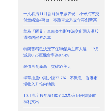
一文看清11月新能源車廠表現 小米汽車交
付量續逾4萬台 零跑車全系交付再創新高
華為「問界」車廠賽力斯獲深交所調入港股
通標的證券名單
特朗普稱已決定下任聯儲局主席人選 12月
減息0.25厘機會率為87.4%
銀價再創新高 突破57美元
翠華控股中期少賺23.7% 不派息 香港市
場收入升惟內地跌
10月赤字按年增1成至2.2萬億 因停擺提前
福利支出