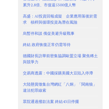
累升2.8倍、市值逼5300億人幣
高盛：AI投資回報成疑 企業應用落後於需
求 槓桿與循環投資為潛在風險
烏暫停和談 俄促美避升級戰事
終結 政府恢復正常仍需等待
德國財長訪華前密集協調歐盟立場 聚焦稀土
與競爭力
交易商透露：中國採購美國大豆陷入停滯
大陸懸賞徵集台灣網紅「八炯」「閩南狼」
違法犯罪線索
眾院通過撥款法案 終結43日停擺