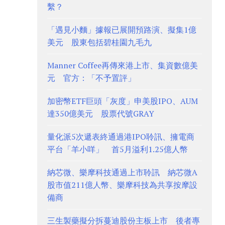
繫？
「遇見小麵」據報已展開預路演、擬集1億
美元 股東包括碧桂園九毛九
Manner Coffee再傳來港上市、集資數億美
元 官方：「不予置評」
加密幣ETF巨頭「灰度」申美股IPO、AUM
達350億美元 股票代號GRAY
量化派5次遞表終通過港IPO聆訊、擁電商
平台「羊小咩」 首5月溢利1.25億人幣
納芯微、樂摩科技通過上市聆訊 納芯微A
股市值211億人幣、樂摩科技為共享按摩設
備商
三生製藥擬分拆蔓迪股份主板上市 後者專