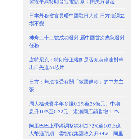
習近平與特朗普通電話 京：由美方發起
日本外務省官員晤中國駐日大使 日方強調立
場不變
神舟二十二號成功發射 屬中國首次應急發射
任務
盧特尼克：特朗普正權衡是否允英偉達對華
出口先進AI芯片
日方：無法接受有關「敵國條款」的中方主
張
周大福珠寶半年多賺0.2%至25億元、中期
息升10%至0.22元 港澳同店銷售增4.4%
阿里巴巴上季經調整純利跌72%至103.5億
人幣遜預期 雲智能集團收入升34% 阿里