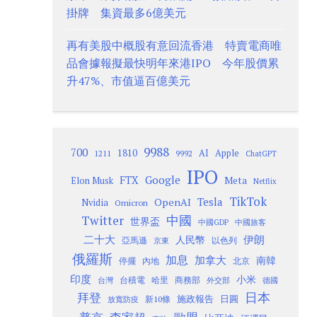
掛牌 集資最多6億美元
再有美股中概股有意回流香港 特賣電商唯
品會據報擬最快明年來港IPO 今年股價累
升47%、市值逼百億美元
9988
700
1810
AI
Apple
1211
9992
ChatGPT
IPO
Google
FTX
Meta
Elon Musk
Netflix
TikTok
Tesla
OpenAI
Nvidia
Omicron
Twitter
中國
世界盃
中國GDP
中國旅客
二十大
伊朗
人民幣
以色列
亞馬遜
京東
俄羅斯
加息
加拿大
南韓
內地
停擺
北京
印度
小米
台灣
台積電
哈里
商務部
外交部
德國
日本
拜登
施政報告
日圓
新10條
放寬防疫