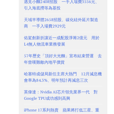
遇見小麵2408招股 一手入場費3556元、
引入海底撈等為基投
天域半導體2658招股、碳化硅外延片製造
商 一手入場費2929元
佑駕創新折讓近一成配股淨籌2億元 用於
L4無人物流車業務發展
57年歷史「頂好大光麵」宣布結束營運 去
年曾嘆難敵內地平價貨
哈塞特成儲局新任主席大熱門 12月減息機
會率為84.3%、明年預計再減息三次
英偉達：Nvidia AI芯片領先業界一代 對
Google TPU成功感到高興
iPhone 17系列熱賣 蘋果將打低三星、重