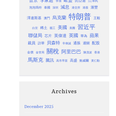
歐盟
普京
李家超
比亞迪
江澤民
李強
減息
滙豐
泡泡瑪特
泰國
深圳
港股
港交所
特朗普
烏克蘭
澤連斯基
澳門
王毅
習近平
美國
稀土
白宮
罷工
美團
聯儲局
蘋果
英國
英偉達
芯片
華為
貝森特
裁員
配股
通脹
訪華
通關
辛偉誠
關稅
阿里巴巴
金價
金管局
香港
陳茂波
馬斯克
騰訊
高盛
高市早苗
鮑威爾
黃仁勳
Archives
December 2025