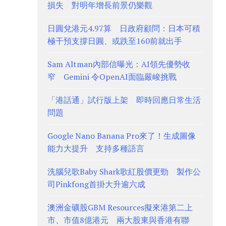
損失 對明年增長前景仍樂觀
日圓兌港元4.97算 日政府顧問：日本可積
極干預支撐日圓、或跌至160前就出手
Sam Altman內部信曝光：AI領先優勢收
窄 Gemini 令OpenAI面臨嚴峻挑戰
「港話通」試行版上架 即時回應日常生活
問題
Google Nano Banana Pro來了！生成圖像
能力大提升 支持多種語言
洗腦兒歌Baby Shark歌紅股價更勁 製作公
司Pinkfong首掛大升逾六成
澳洲金礦股GBM Resources擬來港第二上
市、市值8億港元 兩大股東與香港有聯