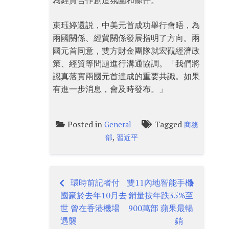
為經貿合作創造氛圍和條件。
束珏婷還説，中美元首成功舉行會晤，為
兩國關係、經貿關係發展指明了方向。兩
國元首同意，雙方財金團隊就宏觀經濟政
策、經貿等問題進行溝通協調。「我們將
認真落實兩國元首達成的重要共識。如果
有進一步消息，會及時發布。」
Posted in
Tagged
General
商務
,
部
習近平
環時前記者付
雙11內地智能手機
Post
國豪於去年10月去
銷量按年跌35%至
navigation
世 曾在香港機場
900萬部 蘋果最暢
遇襲
銷