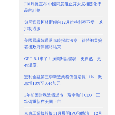
FBI局長宣布 中國同意阻止芬太尼相關化學
品的計劃
儲局官員柯林斯傾向12月維持利率不變 以
抑制通脹
美國眾議院通過臨時撥款法案 待特朗普簽
署後政府停擺將結束
GPT-5.1來了！強調對話體驗「更自然、更
有溫度」
宏利金融第三季新造業務價值增長11% 派
息增10%至0.44加元
5年前因財務造假退市 瑞幸咖啡CEO：正
準備重新在美國上市
京東工業據報擬11月展開IPO預路演、12月