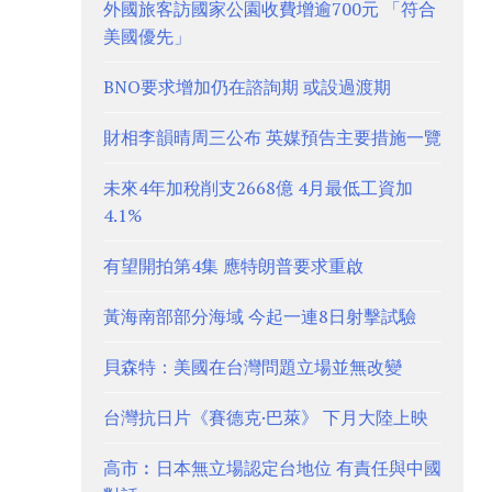
外國旅客訪國家公園收費增逾700元 「符合
美國優先」
BNO要求增加仍在諮詢期 或設過渡期
財相李韻晴周三公布 英媒預告主要措施一覽
未來4年加稅削支2668億 4月最低工資加
4.1%
有望開拍第4集 應特朗普要求重啟
黃海南部部分海域 今起一連8日射擊試驗
貝森特：美國在台灣問題立場並無改變
台灣抗日片《賽德克·巴萊》 下月大陸上映
高市︰日本無立場認定台地位 有責任與中國