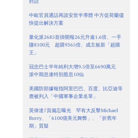
對話
中歐官員通話再談安世半導體 中方促荷蘭儘
快提出解決方案
量化派2685首掛開報26元升逾1.6倍、一手
賺8100元 超購9365倍、成主板新「超購
王」
冠忠巴士半年純利大增9.5倍至6690萬元
派中期息連特別股息10仙
美國防部據報指阿里巴巴、百度、比亞迪等
應被列入「中國軍事企業名單」
英偉達7頁備忘曝光 罕有大反擊Michael
Burry、「6100億美元舞弊」、「折舊年
期」質疑