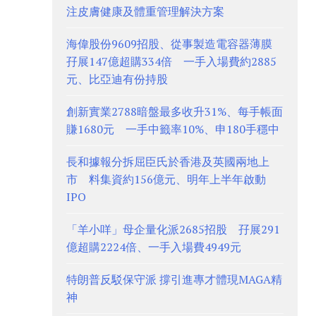
注皮膚健康及體重管理解決方案
海偉股份9609招股、從事製造電容器薄膜
孖展147億超購334倍 一手入場費約2885
元、比亞迪有份持股
創新實業2788暗盤最多收升31%、每手帳面
賺1680元 一手中籤率10%、申180手穩中
長和據報分拆屈臣氏於香港及英國兩地上
市 料集資約156億元、明年上半年啟動
IPO
「羊小咩」母企量化派2685招股 孖展291
億超購2224倍、一手入場費4949元
特朗普反駁保守派 撐引進專才體現MAGA精
神