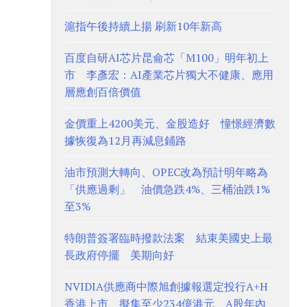
滬指午後持續上揚 刷新10年新高
百度自研AI芯片昆侖芯「M100」明年初上
市 李彥宏：AI產業芯片獨大不健康、應用
層應創百倍價值
金價重上4200美元、金股造好 憧憬經濟數
據恢復為12月再減息鋪路
油市預測大轉向、OPEC改為預計明年略為
「供應過剩」 油價急跌4%、三桶油跌1%
至3%
特朗普簽署臨時撥款法案 結束美國史上最
長政府停擺 美期向好
NVIDIA供應商中際旭創據報選定投行A+H
香港上市、擬集至少234億港元 A股年內