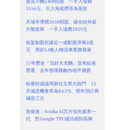
遇見小麵2408招股 一手入場費
3556元、引入海底撈等為基投
天域半導體2658招股、碳化硅外延
片製造商 一手入場費2929元
佑駕創新折讓近一成配股淨籌2億
元 用於L4無人物流車業務發展
57年歷史「頂好大光麵」宣布結束
營運 去年曾嘆難敵內地平價貨
哈塞特成儲局新任主席大熱門 12
月減息機會率為84.3%、明年預計再
減息三次
英偉達：Nvidia AI芯片領先業界一
代 對Google TPU成功感到高興