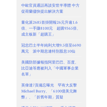
中歐官員通話再談安世半導體 中方
促荷蘭儘快提出解決方案
量化派2685首掛開報26元升逾1.6
倍、一手賺8100元 超購9365倍、
成主板新「超購王」
冠忠巴士半年純利大增9.5倍至6690
萬元 派中期息連特別股息10仙
美國防部據報指阿里巴巴、百度、
比亞迪等應被列入「中國軍事企業
名單」
英偉達7頁備忘曝光 罕有大反擊
Michael Burry、「6100億美元舞
弊」、「折舊年期」質疑