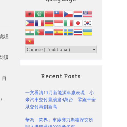
處理
防護
Recent Posts
，目
一文看清11月新能源車廠表現 小
0，
米汽車交付量續逾4萬台 零跑車全
系交付再創新高
華為「問界」車廠賽力斯獲深交所
調入港股通標的證券名單