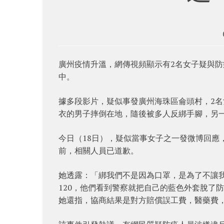
廣州疫情升溫，網傳視頻顯示有2名女子疑與
中。
據多段影片，疑似事發廣州海珠區侖頭村，2
衣的男子摔倒在地，隨後被多人反綁手腳，另
今日（18日），疑似當事女子之一發微博回應
前，相關人員已道歉。
她透露：「綁我們不是因為口罩，是為了不讓我們
120，他們看到警察就把自己的藍色外套脫了
她還指，協商結果是對方賠償誤工費，醫藥費