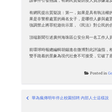
該事件引發熱議，有網民質疑防疫人員涉嫌違
有網民提出質疑說：第一，如果是具有執法權
果是非警察處置的兩名女子，是哪些人參與處
強調禁止將罪犯遊街示眾，《民法》對公民的
頂端新聞引述廣州海珠區公安分局一名工作人
前環球時報總編輯胡錫進在微博對此評論指，
雙手跪着的景象為現代社會不可接受，它破了
Posted in
Ge
華為瘋傳明年停止校園招聘 內部人士這樣說
Post