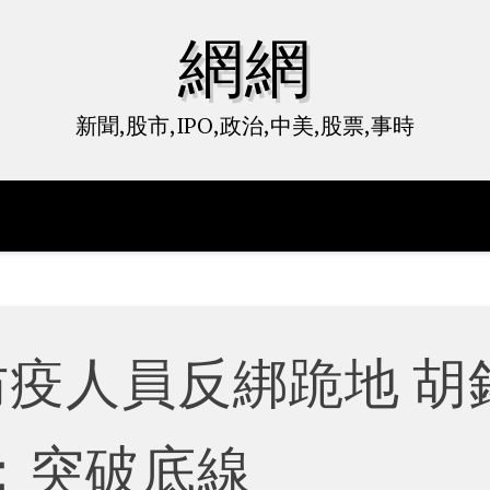
網網
新聞,股市,IPO,政治,中美,股票,事時
防疫人員反綁跪地 胡
：突破底線