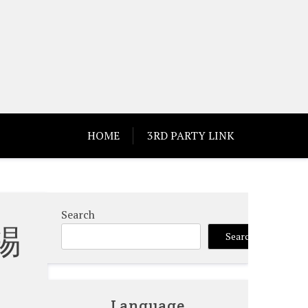
HOME
3RD PARTY LINK
Search
錫
Search
Language