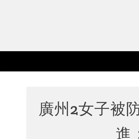
Skip
to
content
廣州2女子被
進