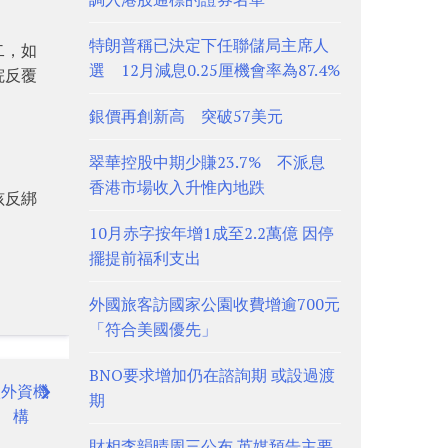
特朗普稱已決定下任聯儲局主席人
二，如
選 12月減息0.25厘機會率為87.4%
院反覆
銀價再創新高 突破57美元
翠華控股中期少賺23.7% 不派息
香港市場收入升惟內地跌
孩反綁
10月赤字按年增1成至2.2萬億 因停
擺提前福利支出
外國旅客訪國家公園收費增逾700元
「符合美國優先」
BNO要求增加仍在諮詢期 或設過渡
入外資機
期
構
財相李韻晴周三公布 英媒預告主要