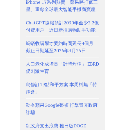
iPhone 17系列熱賣 蘋果將打低三
星、重奪全球最大智能手機商寶座
ChatGPT據報預計2030年至少2.2億
付費用戶 近日新推購物助手功能
螞蟻收購耀才要約時間延長4個月
截止日期延至2026年3月25日
人口老化成增長「計時炸彈」 EBRD
促刺激生育
烏修訂19點和平方案 本周料無「特
澤會」
勒令蘋果Google整頓 打擊冒充政府
詐騙
削政府支出浪費 推日版DOGE