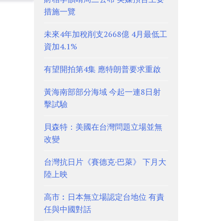
措施一覽
未來4年加稅削支2668億 4月最低工
資加4.1%
有望開拍第4集 應特朗普要求重啟
黃海南部部分海域 今起一連8日射
擊試驗
貝森特：美國在台灣問題立場並無
改變
台灣抗日片《賽德克·巴萊》 下月大
陸上映
高市︰日本無立場認定台地位 有責
任與中國對話