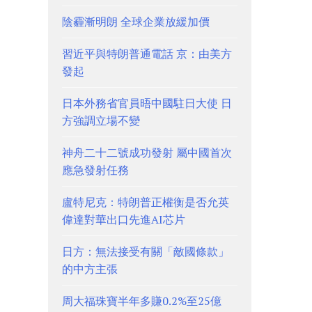
陰霾漸明朗 全球企業放緩加價
習近平與特朗普通電話 京：由美方
發起
日本外務省官員晤中國駐日大使 日
方強調立場不變
神舟二十二號成功發射 屬中國首次
應急發射任務
盧特尼克：特朗普正權衡是否允英
偉達對華出口先進AI芯片
日方：無法接受有關「敵國條款」
的中方主張
周大福珠寶半年多賺0.2%至25億