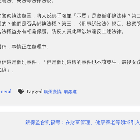
反憲法、民法等法律法規。
的警察執法處置，將人反綁手腳並「示眾」是遵循哪條法律？第
置的？他們是否具備執法權？第三，《刑事訴訟法》規定、檢察
合法權益亦有相關保護。防疫人員此舉涉嫌違反上述法律。
員稱，事情正在處理中。
相信這是個別事件，「但是個別這樣的事件也不該發生，最後女
底線」。
Tagged
,
neral
廣州疫情
胡錫進
銀保監會劉福壽：在財富管理、健康養老等領域引