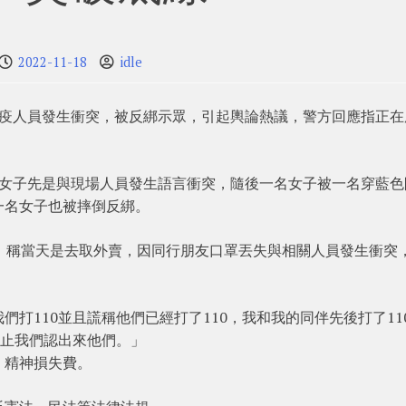
2022-11-18
idle
防疫人員發生衝突，被反綁示眾，引起輿論熱議，警方回應指正在
名女子先是與現場人員發生語言衝突，隨後一名女子被一名穿藍色
一名女子也被摔倒反綁。
，稱當天是去取外賣，因同行朋友口罩丟失與相關人員發生衝突
打110並且謊稱他們已經打了110，我和我的同伴先後打了11
防止我們認出來他們。」
，精神損失費。