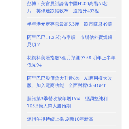
彭博：美官員討論售中國H200高階AI芯
片 英偉達跌幅收窄 道指升493點
半年港元定存息最高3.3厘 跌市賺息49萬
阿里巴巴11.25公布季績 市場估外賣燒錢
見頂？
花旗料美滙指數3個月預測97.58 明年上半年
低見94
阿里巴巴股價曾大升近6% AI應用擬大改
版、加入電商功能 全面對標ChatGPT
騰訊第3季營收按年增15% 經調整純利
705.5億人幣大勝預期
滬指午後持續上揚 刷新10年新高