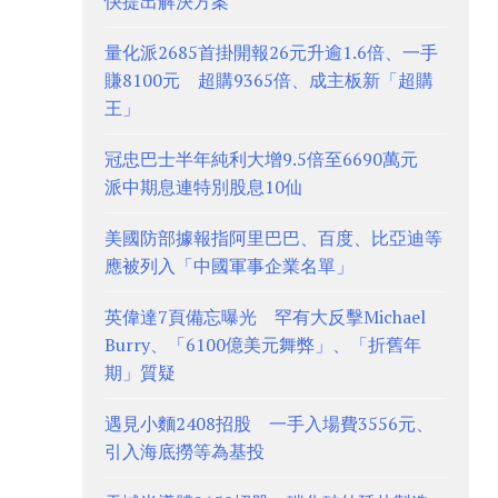
快提出解決方案
量化派2685首掛開報26元升逾1.6倍、一手
賺8100元 超購9365倍、成主板新「超購
王」
冠忠巴士半年純利大增9.5倍至6690萬元
派中期息連特別股息10仙
美國防部據報指阿里巴巴、百度、比亞迪等
應被列入「中國軍事企業名單」
英偉達7頁備忘曝光 罕有大反擊Michael
Burry、「6100億美元舞弊」、「折舊年
期」質疑
遇見小麵2408招股 一手入場費3556元、
引入海底撈等為基投