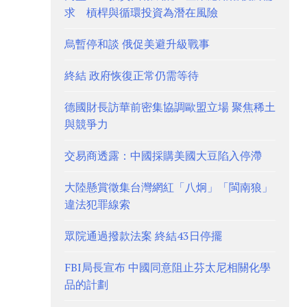
求 槓桿與循環投資為潛在風險
烏暫停和談 俄促美避升級戰事
終結 政府恢復正常仍需等待
德國財長訪華前密集協調歐盟立場 聚焦稀土
與競爭力
交易商透露：中國採購美國大豆陷入停滯
大陸懸賞徵集台灣網紅「八炯」「閩南狼」
違法犯罪線索
眾院通過撥款法案 終結43日停擺
FBI局長宣布 中國同意阻止芬太尼相關化學
品的計劃