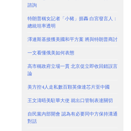
諮詢
特朗普稱女記者「小豬」捱轟 白宮發言人：
總統坦率透明
澤連斯基接獲美國和平方案 將與特朗普商討
一文看懂俄美如何表態
高市稱政府立場一貫 北京促立即收回錯誤言
論
美方控4人走私數百顆英偉達芯片至中國
王文濤晤美駐華大使 就出口管制表達關切
自民黨內部開會 認為有必要同中方保持溝通
對話