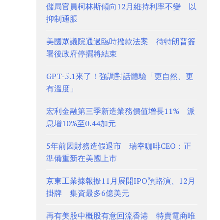
儲局官員柯林斯傾向12月維持利率不變 以
抑制通脹
美國眾議院通過臨時撥款法案 待特朗普簽
署後政府停擺將結束
GPT-5.1來了！強調對話體驗「更自然、更
有溫度」
宏利金融第三季新造業務價值增長11% 派
息增10%至0.44加元
5年前因財務造假退市 瑞幸咖啡CEO：正
準備重新在美國上市
京東工業據報擬11月展開IPO預路演、12月
掛牌 集資最多6億美元
再有美股中概股有意回流香港 特賣電商唯