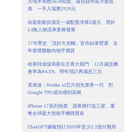
天域半導體2658招股、碳化硅外延片製造
商 一手入場費2929元
佑駕創新折讓近一成配股淨籌2億元 用於
L4無人物流車業務發展
57年歷史「頂好大光麵」宣布結束營運 去
年曾嘆難敵內地平價貨
哈塞特成儲局新任主席大熱門 12月減息機
會率為84.3%、明年預計再減息三次
英偉達：Nvidia AI芯片領先業界一代 對
Google TPU成功感到高興
iPhone 17系列熱賣 蘋果將打低三星、重
奪全球最大智能手機商寶座
ChatGPT據報預計2030年至少2.2億付費用