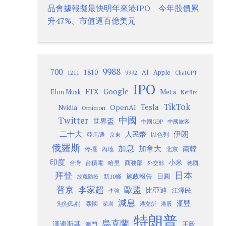
品會據報擬最快明年來港IPO 今年股價累
升47%、市值逼百億美元
9988
700
1810
AI
Apple
1211
9992
ChatGPT
IPO
Google
FTX
Meta
Elon Musk
Netflix
TikTok
Tesla
OpenAI
Nvidia
Omicron
Twitter
中國
世界盃
中國GDP
中國旅客
二十大
伊朗
人民幣
以色列
亞馬遜
京東
俄羅斯
加息
加拿大
南韓
內地
停擺
北京
印度
小米
台灣
台積電
哈里
商務部
外交部
德國
日本
拜登
施政報告
日圓
新10條
放寬防疫
歐盟
普京
李家超
比亞迪
江澤民
李強
減息
滙豐
泡泡瑪特
泰國
深圳
港股
港交所
特朗普
烏克蘭
澤連斯基
澳門
王毅