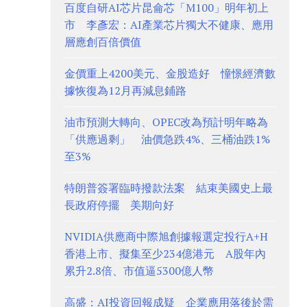
百度自研AI芯片昆侖芯「M100」明年初上
市 李彥宏：AI產業芯片獨大不健康、應用
層應創百倍價值
金價重上4200美元、金股造好 憧憬經濟數
據恢復為12月再減息鋪路
油市預測大轉向、OPEC改為預計明年略為
「供應過剩」 油價急跌4%、三桶油跌1%
至3%
特朗普簽署臨時撥款法案 結束美國史上最
長政府停擺 美期向好
NVIDIA供應商中際旭創據報選定投行A+H
香港上市、擬集至少234億港元 A股年內
累升2.8倍、市值逼5300億人幣
高盛：AI投資回報成疑 企業應用落後於需