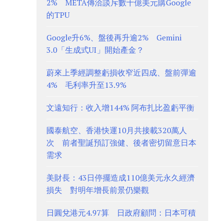
2% META傳洽談斥數十億美元購Google
的TPU
Google升6%、盤後再升逾2% Gemini
3.0「生成式UI」開始產金？
蔚來上季經調整虧損收窄近四成、盤前彈逾
4% 毛利率升至13.9%
文遠知行：收入增144% 阿布扎比盈虧平衡
國泰航空、香港快運10月共接載320萬人
次 前者聖誕預訂強健、後者密切留意日本
需求
美財長：43日停擺造成110億美元永久經濟
損失 對明年增長前景仍樂觀
日圓兌港元4.97算 日政府顧問：日本可積