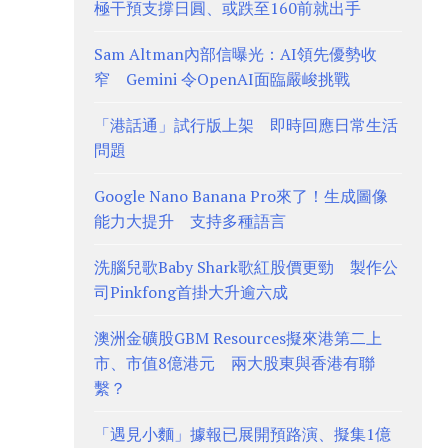
極干預支撐日圓、或跌至160前就出手
Sam Altman內部信曝光：AI領先優勢收
窄 Gemini 令OpenAI面臨嚴峻挑戰
「港話通」試行版上架 即時回應日常生活
問題
Google Nano Banana Pro來了！生成圖像
能力大提升 支持多種語言
洗腦兒歌Baby Shark歌紅股價更勁 製作公
司Pinkfong首掛大升逾六成
澳洲金礦股GBM Resources擬來港第二上
市、市值8億港元 兩大股東與香港有聯
繫？
「遇見小麵」據報已展開預路演、擬集1億