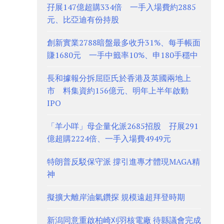
孖展147億超購334倍 一手入場費約2885
元、比亞迪有份持股
創新實業2788暗盤最多收升31%、每手帳面
賺1680元 一手中籤率10%、申180手穩中
長和據報分拆屈臣氏於香港及英國兩地上
市 料集資約156億元、明年上半年啟動
IPO
「羊小咩」母企量化派2685招股 孖展291
億超購2224倍、一手入場費4949元
特朗普反駁保守派 撐引進專才體現MAGA精
神
擬擴大離岸油氣鑽探 規模遠超拜登時期
新潟同意重啟柏崎刈羽核電廠 待縣議會完成