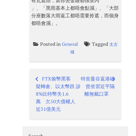
有瓦遮頭，當你去金鐘都係室內
」、「黑雨基本上都唔會點濕」、「大部
分座數落大雨返工都唔需要拎遮，而個身
都唔會濕」。
Posted in
Tagged
General
太古
城
FTX偷幣黑客
特首曼谷返港確
Post
疑轉倉、以太幣跌
診 曾坐習近平隔
navigation
8%比特幣失1.6
離無戴口罩
萬 欠50大債權人
近31億美元