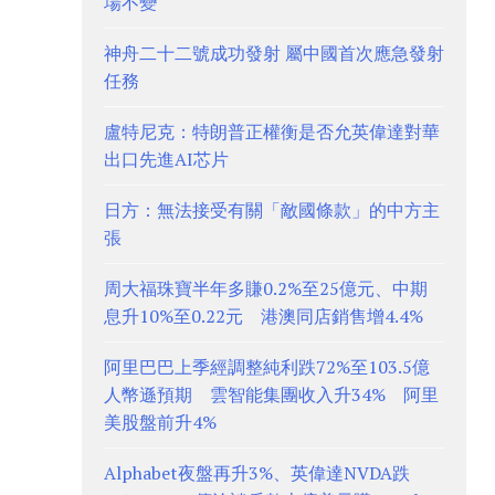
場不變
神舟二十二號成功發射 屬中國首次應急發射
任務
盧特尼克：特朗普正權衡是否允英偉達對華
出口先進AI芯片
日方：無法接受有關「敵國條款」的中方主
張
周大福珠寶半年多賺0.2%至25億元、中期
息升10%至0.22元 港澳同店銷售增4.4%
阿里巴巴上季經調整純利跌72%至103.5億
人幣遜預期 雲智能集團收入升34% 阿里
美股盤前升4%
Alphabet夜盤再升3%、英偉達NVDA跌