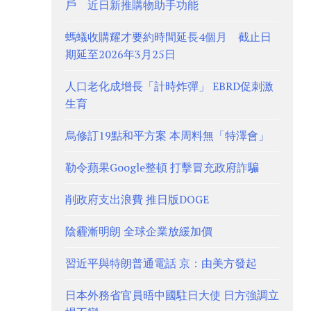
戶 近日新推購物助手功能
螞蟻收購耀才要約時間延長4個月 截止日
期延至2026年3月25日
人口老化成增長「計時炸彈」 EBRD促刺激
生育
烏修訂19點和平方案 本周料無「特澤會」
勒令蘋果Google整頓 打擊冒充政府詐騙
削政府支出浪費 推日版DOGE
陰霾漸明朗 全球企業放緩加價
習近平與特朗普通電話 京：由美方發起
日本外務省官員晤中國駐日大使 日方強調立