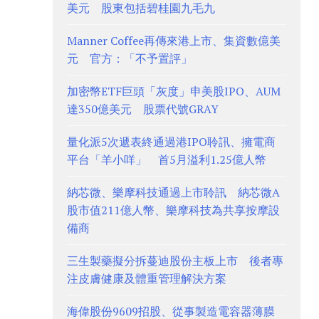
美元 股東包括碧桂園九毛九
Manner Coffee再傳來港上市、集資數億美
元 官方：「不予置評」
加密幣ETF巨頭「灰度」申美股IPO、AUM
達350億美元 股票代號GRAY
量化派5次遞表終通過港IPO聆訊、擁電商
平台「羊小咩」 首5月溢利1.25億人幣
納芯微、樂摩科技通過上市聆訊 納芯微A
股市值211億人幣、樂摩科技為共享按摩設
備商
三生製藥擬分拆蔓迪股份主板上市 後者專
注皮膚健康及體重管理解決方案
海偉股份9609招股、從事製造電容器薄膜