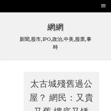
Skip
to
網網
content
新聞,股市,IPO,政治,中美,股票,事
時
太古城殘舊過公
屋？ 網民：又貴