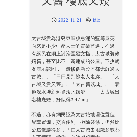
又舊 樓底又矮
2022-11-21
idle
太古城貴為港島東區鰂魚涌的藍籌屋苑，
向來是不少中產人士的置業首選，不過，
有網民在網上討論區發文指，太古城裝修
殘舊，甚至比不上新建成的公屋。不少網
友表示認同，「最慘係新公屋都光鮮過太
古城」、「日日見到條老人走廊」、「太
古城又貴又舊」、「太古舊既城」、「衰
過深水埗新起啲濁水飄流」、「太古城出
名樓底矮，好似得2.47 m」。
不過，亦有網民認爲太古城地理位置佳，
配套齊備，交通便利，撇除裝修，仍然比
公屋優勝得多，「由太古城去地鐵多數都