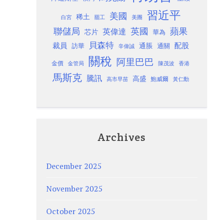
習近平
美國
稀土
白宮
罷工
美團
聯儲局
蘋果
英國
英偉達
芯片
華為
貝森特
裁員
配股
通脹
訪華
通關
辛偉誠
關稅
阿里巴巴
金價
金管局
香港
陳茂波
馬斯克
騰訊
高盛
高市早苗
鮑威爾
黃仁勳
Archives
December 2025
November 2025
October 2025