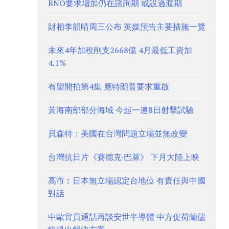
BNO要求增加仍在諮詢期 或設過渡期
財相李韻晴周三公布 英媒預告主要措施一覽
未來4年加稅削支2668億 4月最低工資加
4.1%
有望開拍第4集 應特朗普要求重啟
黃海南部部分海域 今起一連8日射擊試驗
貝森特：美國在台灣問題立場並無改變
台灣抗日片《賽德克·巴萊》 下月大陸上映
高市︰日本無立場認定台地位 有責任與中國
對話
中歐官員通話再談安世半導體 中方促荷蘭儘