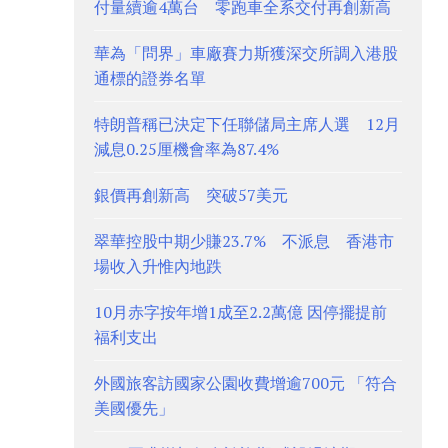
付量續逾4萬台 零跑車全系交付再創新高
華為「問界」車廠賽力斯獲深交所調入港股
通標的證券名單
特朗普稱已決定下任聯儲局主席人選 12月
減息0.25厘機會率為87.4%
銀價再創新高 突破57美元
翠華控股中期少賺23.7% 不派息 香港市
場收入升惟內地跌
10月赤字按年增1成至2.2萬億 因停擺提前
福利支出
外國旅客訪國家公園收費增逾700元 「符合
美國優先」