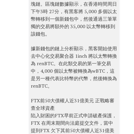
塊鏈。區塊鏈數據顯示，在香港時間周日
下午3時 27分，有黑客將 5,000 多個以太
幣轉移到一個新錢包中，然後通過三筆單
獨的交易將額外的 35,000 以太幣轉移到
該錢包。
據新錢包的鏈上分析顯示，黑客開始使用
去中心化交易聚合器 1inch 將以太幣轉換
為 renBTC。在此類交易的第一筆交易
中，4,000 個以太幣被轉換為wBTC，這
是另一種代表比特幣的代幣，然後轉換為
renBTC。
FTX前50大債權人近31億美元 正戰略審
查全球資產
陷入財困的FTX早前正式申請破產保護，
FTX 在周末期間向法庭提交文件，當中
提到FTX 欠下其前50大債權人近31億美