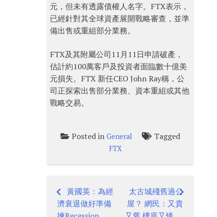
元，但未有透露債權人名字。FTX表示，
已經針對其全球資產展開戰略審查，並準
備出售或重組部分業務。
FTX及其附屬公司11月11日申請破產，
估計約100萬客戶及投資者面臨數十億美
元損失。FTX 新任CEO John Ray稱，公
司正探索出售部分業務、資本重組或其他
戰略交易。
Posted in
Tagged
General
FTX
黃國英：為經
太古城殘舊過公
Post
濟衰退做好準備
屋？ 網民：又貴
揀Recession
又舊 樓底又矮