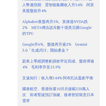
人幣遜預期 雲智能集團收入升34% 阿里
美股盤前升4%
Alphabet夜盤再升3%、英偉達NVDA跌
2% META傳洽談斥數十億美元購Google
的TPU
Google升6%、盤後再升逾2% Gemini
3.0「生成式UI」開始產金？
蔚來上季經調整虧損收窄近四成、盤前彈逾
4% 毛利率升至13.9%
文遠知行：收入增144% 阿布扎比盈虧平衡
國泰航空、香港快運10月共接載320萬人
次 前者聖誕預訂強健、後者密切留意日本
需求