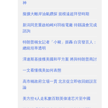
神
擬擴大離岸油氣鑽探 規模遠超拜登時期
新潟同意重啟柏崎刈羽核電廠 待縣議會完成
諮詢
特朗普稱女記者「小豬」捱轟 白宮發言人：
總統坦率透明
澤連斯基接獲美國和平方案 將與特朗普商討
一文看懂俄美如何表態
高市稱政府立場一貫 北京促立即收回錯誤言
論
美方控4人走私數百顆英偉達芯片至中國