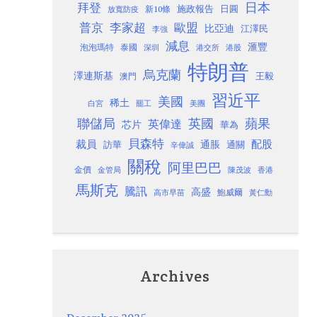
日本
拜登
施政報告
日圓
新10條
放寬防疫
歐盟
普京
李家超
比亞迪
江澤民
李強
減息
滙豐
泡泡瑪特
泰國
深圳
港股
港交所
特朗普
烏克蘭
澤連斯基
澳門
王毅
習近平
美國
稀土
白宮
罷工
美團
聯儲局
蘋果
英國
英偉達
芯片
華為
貝森特
裁員
配股
通脹
訪華
通關
辛偉誠
關稅
阿里巴巴
金價
金管局
香港
陳茂波
馬斯克
騰訊
高盛
高市早苗
鮑威爾
黃仁勳
Archives