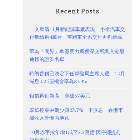
Recent Posts
一文看清11月新能源車廠表現 小米汽車交
付量續逾4萬台 零跑車全系交付再創新高
華為「問界」車廠賽力斯獲深交所調入港股
通標的證券名單
特朗普稱已決定下任聯儲局主席人選 12月
減息0.25厘機會率為87.4%
銀價再創新高 突破57美元
翠華控股中期少賺23.7% 不派息 香港市
場收入升惟內地跌
10月赤字按年增1成至2.2萬億 因停擺提前