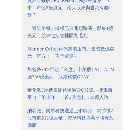
澳洲金礦股GBM Resources擬來港第二上
市、市值8億港元 兩大股東與香港有聯
繫？
「遇見小麵」據報已展開預路演、擬集1億
美元 股東包括碧桂園九毛九
Manner Coffee再傳來港上市、集資數億美
元 官方：「不予置評」
加密幣ETF巨頭「灰度」申美股IPO、AUM
達350億美元 股票代號GRAY
量化派5次遞表終通過港IPO聆訊、擁電商
平台「羊小咩」 首5月溢利1.25億人幣
納芯微、樂摩科技通過上市聆訊 納芯微A
股市值211億人幣、樂摩科技為共享按摩設
備商