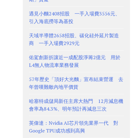
遇見小麵2408招股 一手入場費3556元、
引入海底撈等為基投
天域半導體2658招股、碳化硅外延片製造
商 一手入場費2929元
佑駕創新折讓近一成配股淨籌2億元 用於
L4無人物流車業務發展
57年歷史「頂好大光麵」宣布結束營運 去
年曾嘆難敵內地平價貨
哈塞特成儲局新任主席大熱門 12月減息機
會率為84.3%、明年預計再減息三次
英偉達：Nvidia AI芯片領先業界一代 對
Google TPU成功感到高興