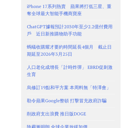
iPhone 17系列熱賣 蘋果將打低三星、重
奪全球最大智能手機商寶座
ChatGPT據報預計2030年至少2.2億付費用
戶 近日新推購物助手功能
螞蟻收購耀才要約時間延長4個月 截止日
期延至2026年3月25日
人口老化成增長「計時炸彈」 EBRD促刺激
生育
烏修訂19點和平方案 本周料無「特澤會」
勒令蘋果Google整頓 打擊冒充政府詐騙
削政府支出浪費 推日版DOGE
陰霾漸明朗 全球企業放緩加價