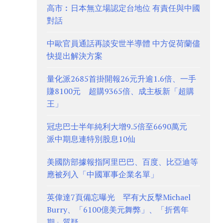
高市︰日本無立場認定台地位 有責任與中國
對話
中歐官員通話再談安世半導體 中方促荷蘭儘
快提出解決方案
量化派2685首掛開報26元升逾1.6倍、一手
賺8100元 超購9365倍、成主板新「超購
王」
冠忠巴士半年純利大增9.5倍至6690萬元
派中期息連特別股息10仙
美國防部據報指阿里巴巴、百度、比亞迪等
應被列入「中國軍事企業名單」
英偉達7頁備忘曝光 罕有大反擊Michael
Burry、「6100億美元舞弊」、「折舊年
期」質疑