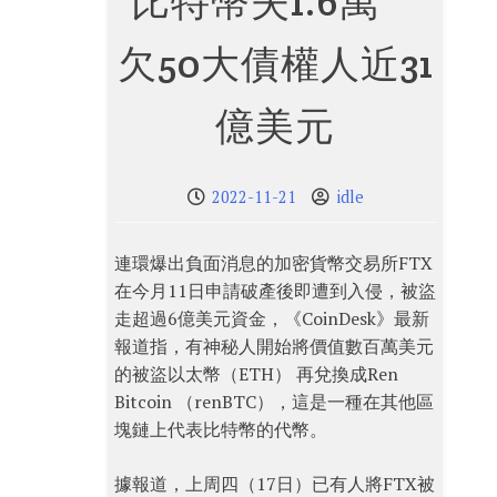
比特幣失1.6萬
欠50大債權人近31
億美元
2022-11-21
idle
連環爆出負面消息的加密貨幣交易所FTX
在今月11日申請破產後即遭到入侵，被盜
走超過6億美元資金，《CoinDesk》最新
報道指，有神秘人開始將價值數百萬美元
的被盜以太幣（ETH） 再兌換成Ren
Bitcoin （renBTC），這是一種在其他區
塊鏈上代表比特幣的代幣。
據報道，上周四（17日）已有人將FTX被