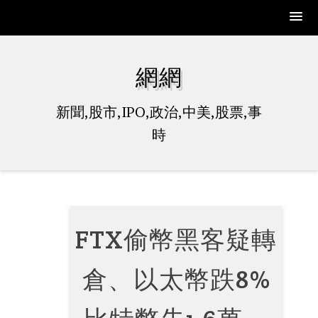
Skip
to
網網
content
新聞,股市,IPO,政治,中美,股票,事
時
FTX偷幣黑客疑轉
倉、以太幣跌8%