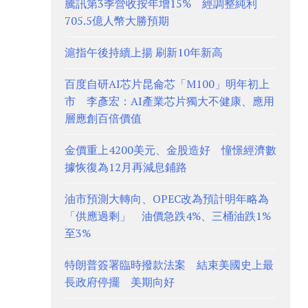
騰訊第3季營收按年增15% 經調整純利
705.5億人幣大勝預期
滬指午後持續上揚 刷新10年新高
百度自研AI芯片昆侖芯「M100」明年初上
市 李彥宏：AI產業芯片獨大不健康、應用
層應創百倍價值
金價重上4200美元、金股造好 憧憬經濟數
據恢復為12月再減息鋪路
油市預測大轉向、OPEC改為預計明年略為
「供應過剩」 油價急跌4%、三桶油跌1%
至3%
特朗普簽署臨時撥款法案 結束美國史上最
長政府停擺 美期向好