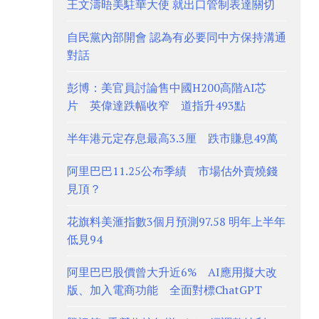
王文濤晤美駐華大使 就出口管制表達關切
自民黨內部開會 認為有必要同中方保持溝通
對話
彭博：美官員討論售中國H200高階AI芯
片 英偉達跌幅收窄 道指升493點
半年港元定存息最高3.3厘 跌市賺息49萬
阿里巴巴11.25公布季績 市場估外賣燒錢
見頂？
花旗料美滙指數3個月預測97.58 明年上半年
低見94
阿里巴巴股價曾大升近6% AI應用擬大改
版、加入電商功能 全面對標ChatGPT