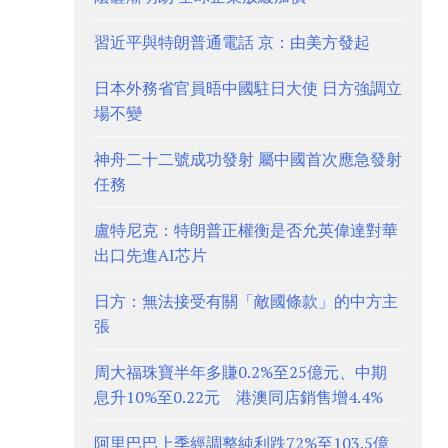
習近平與特朗普通電話 京：由美方發起
日本外務省官員晤中國駐日大使 日方強調立
場不變
神舟二十二號成功發射 屬中國首次應急發射
任務
盧特尼克：特朗普正權衡是否允英偉達對華
出口先進AI芯片
日方：無法接受有關「敵國條款」的中方主
張
周大福珠寶半年多賺0.2%至25億元、中期
息升10%至0.22元 港澳同店銷售增4.4%
阿里巴巴上季經調整純利跌72%至103.5億