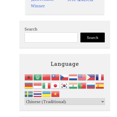
navigation
Winner
Search
Search
Language