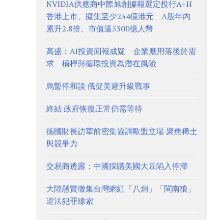
NVIDIA供應商中際旭創據報選定投行A+H
香港上市、擬集至少234億港元 A股年內
累升2.8倍、市值逼5300億人幣
高盛：AI投資回報成疑 企業應用落後於需
求 槓桿與循環投資為潛在風險
烏暫停和談 俄促美避升級戰事
終結 政府恢復正常仍需等待
德國財長訪華前密集協調歐盟立場 聚焦稀土
與競爭力
交易商透露：中國採購美國大豆陷入停滯
大陸懸賞徵集台灣網紅「八炯」「閩南狼」
違法犯罪線索