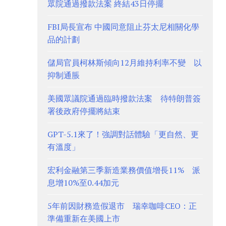
眾院通過撥款法案 終結43日停擺
FBI局長宣布 中國同意阻止芬太尼相關化學
品的計劃
儲局官員柯林斯傾向12月維持利率不變 以
抑制通脹
美國眾議院通過臨時撥款法案 待特朗普簽
署後政府停擺將結束
GPT-5.1來了！強調對話體驗「更自然、更
有溫度」
宏利金融第三季新造業務價值增長11% 派
息增10%至0.44加元
5年前因財務造假退市 瑞幸咖啡CEO：正
準備重新在美國上市