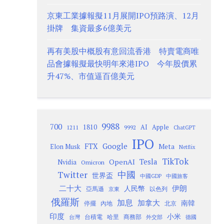
京東工業據報擬11月展開IPO預路演、12月
掛牌 集資最多6億美元
再有美股中概股有意回流香港 特賣電商唯
品會據報擬最快明年來港IPO 今年股價累
升47%、市值逼百億美元
9988
700
1810
AI
Apple
1211
9992
ChatGPT
IPO
Google
FTX
Meta
Elon Musk
Netflix
TikTok
Tesla
OpenAI
Nvidia
Omicron
Twitter
中國
世界盃
中國GDP
中國旅客
二十大
伊朗
人民幣
以色列
亞馬遜
京東
俄羅斯
加息
加拿大
南韓
內地
停擺
北京
印度
小米
台灣
台積電
哈里
商務部
外交部
德國