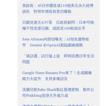
美財長：43日停擺造成110億美元永久經濟
損失 對明年增長前景仍樂觀
日圓兌港元4.97算 日政府顧問：日本可積
極干預支撐日圓、或跌至160前就出手
Sam Altman內部信曝光：AI領先優勢收
窄 Gemini 令OpenAI面臨嚴峻挑戰
「港話通」試行版上架 即時回應日常生活
問題
Google Nano Banana Pro來了！生成圖像
能力大提升 支持多種語言
洗腦兒歌Baby Shark歌紅股價更勁 製作公
司Pinkfong首掛大升逾六成