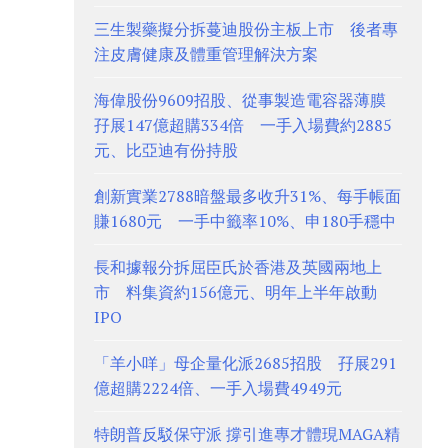
三生製藥擬分拆蔓迪股份主板上市 後者專
注皮膚健康及體重管理解決方案
海偉股份9609招股、從事製造電容器薄膜
孖展147億超購334倍 一手入場費約2885
元、比亞迪有份持股
創新實業2788暗盤最多收升31%、每手帳面
賺1680元 一手中籤率10%、申180手穩中
長和據報分拆屈臣氏於香港及英國兩地上
市 料集資約156億元、明年上半年啟動
IPO
「羊小咩」母企量化派2685招股 孖展291
億超購2224倍、一手入場費4949元
特朗普反駁保守派 撐引進專才體現MAGA精