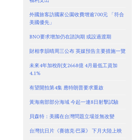
福利支出
外國旅客訪國家公園收費增逾700元 「符合
美國優先」
BNO要求增加仍在諮詢期 或設過渡期
財相李韻晴周三公布 英媒預告主要措施一覽
未來4年加稅削支2668億 4月最低工資加
4.1%
有望開拍第4集 應特朗普要求重啟
黃海南部部分海域 今起一連8日射擊試驗
貝森特：美國在台灣問題立場並無改變
台灣抗日片《賽德克·巴萊》 下月大陸上映