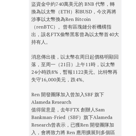
盜資金中約740萬美元的 BNB 代幣，轉
換為以太幣（ETH）和BUSD，今次再將
涉事以太幣換為Ren Bitcoin
（renBTC）。曾有區塊鏈分析機構指
出，該名FTX偷幣黑客曾為以太幣首40大
持有人。
消息傳出後，以太幣在周日起價格明顯回
落，至周一（21日）上午11時，以太幣
24小時跌8%，暫報1122美元。比特幣再
失守16,000美元，跌4%。
Ren 開發團隊加入曾加入SBF 旗下
Alameda Research
值得留意是，去年FTX 創辦人Sam
Bankman-Fried（SBF）旗下Alameda
Research曾表示，已獲Ren 開發團隊加
入，會將致力將 Ren 應用擴展到多個區