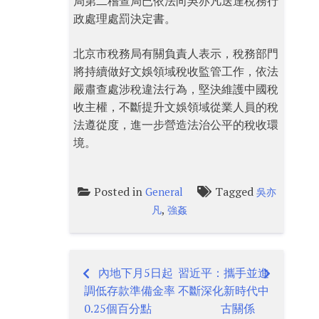
局第二稽查局已依法向吳亦凡送達稅務行
政處理處罰決定書。
北京市稅務局有關負責人表示，稅務部門
將持續做好文娛領域稅收監管工作，依法
嚴肅查處涉稅違法行為，堅決維護中國稅
收主權，不斷提升文娛領域從業人員的稅
法遵從度，進一步營造法治公平的稅收環
境。
Posted in
Tagged
General
吳亦
,
凡
強姦
內地下月5日起
習近平：攜手並進
Post
調低存款準備金率
不斷深化新時代中
navigation
0.25個百分點
古關係