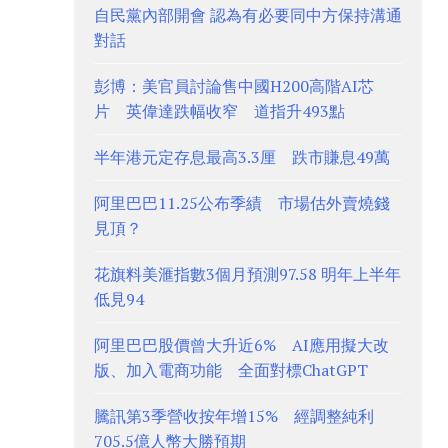
自民黨內部開會 認為有必要同中方保持溝通
對話
彭博：美官員討論售中國H200高階AI芯
片 英偉達跌幅收窄 道指升493點
半年港元定存息最高3.3厘 跌市賺息49萬
阿里巴巴11.25公布季績 市場估外賣燒錢
見頂？
花旗料美滙指數3個月預測97.58 明年上半年
低見94
阿里巴巴股價曾大升近6% AI應用擬大改
版、加入電商功能 全面對標ChatGPT
騰訊第3季營收按年增15% 經調整純利
705.5億人幣大勝預期