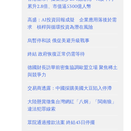
累升2.8倍、市值逼5300億人幣
高盛：AI投資回報成疑 企業應用落後於需
求 槓桿與循環投資為潛在風險
烏暫停和談 俄促美避升級戰事
終結 政府恢復正常仍需等待
德國財長訪華前密集協調歐盟立場 聚焦稀土
與競爭力
交易商透露：中國採購美國大豆陷入停滯
大陸懸賞徵集台灣網紅「八炯」「閩南狼」
違法犯罪線索
眾院通過撥款法案 終結43日停擺