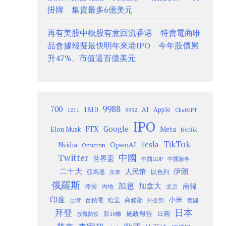
掛牌 集資最多6億美元
再有美股中概股有意回流香港 特賣電商唯
品會據報擬最快明年來港IPO 今年股價累
升47%、市值逼百億美元
9988
700
1810
AI
Apple
1211
9992
ChatGPT
IPO
Google
FTX
Meta
Elon Musk
Netflix
TikTok
Tesla
OpenAI
Nvidia
Omicron
Twitter
中國
世界盃
中國GDP
中國旅客
二十大
伊朗
人民幣
以色列
亞馬遜
京東
俄羅斯
加息
加拿大
南韓
內地
停擺
北京
印度
小米
台灣
台積電
哈里
商務部
外交部
德國
日本
拜登
施政報告
日圓
新10條
放寬防疫