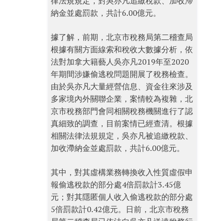
律法規規定，對吳亦凡追繳稅款、加收滯
納金並處罰款，共計6.00億元。
據了解，前期，北京市稅務局第二稽查局
根據有關方面線索和稅收大數據分析，依
法對加拿大籍藝人吳亦凡2019年至2020
年期間涉嫌偷逃稅問題開展了稅務檢查。
由於吳亦凡大量經營信息、資金往來涉及
多家境內外關聯企業，案情較為複雜，北
京市稅務部門會同相關稅務機關進行了認
真細致的調查，目前案情已經查清。根據
相關法律法規規定，吳亦凡被追繳稅款、
加收滯納金並處罰款，共計6.00億元。
其中，對其虛構業務轉換收入性質虛假申
報偷逃稅款的部分處4倍罰款計3.45億
元；對其隱匿個人收入偷逃稅款的部分處
5倍罰款計0.42億元。日前，北京市稅務