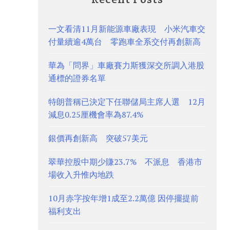
一文看清11月新能源車廠表現 小米汽車交
付量續逾4萬台 零跑車全系交付再創新高
華為「問界」車廠賽力斯獲深交所調入港股
通標的證券名單
特朗普稱已決定下任聯儲局主席人選 12月
減息0.25厘機會率為87.4%
銀價再創新高 突破57美元
翠華控股中期少賺23.7% 不派息 香港市
場收入升惟內地跌
10月赤字按年增1成至2.2萬億 因停擺提前
福利支出