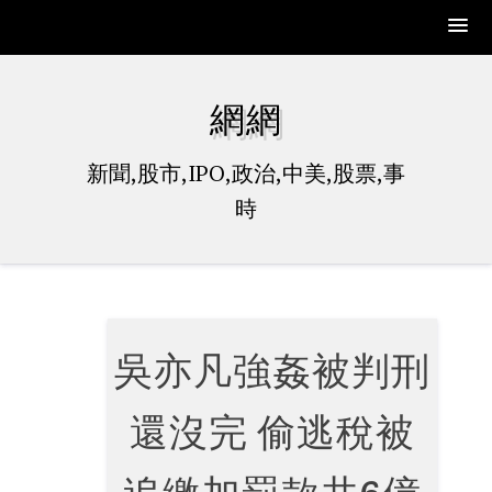
Skip
to
網網
content
新聞,股市,IPO,政治,中美,股票,事
時
吳亦凡強姦被判刑
還沒完 偷逃稅被