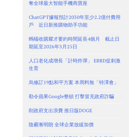
奪全球最大智能手機商寶座
ChatGPT據報預計2030年至少2.2億付費用
戶 近日新推購物助手功能
螞蟻收購耀才要約時間延長4個月 截止日
期延至2026年3月25日
人口老化成增長「計時炸彈」 EBRD促刺激
生育
烏修訂19點和平方案 本周料無「特澤會」
勒令蘋果Google整頓 打擊冒充政府詐騙
削政府支出浪費 推日版DOGE
陰霾漸明朗 全球企業放緩加價