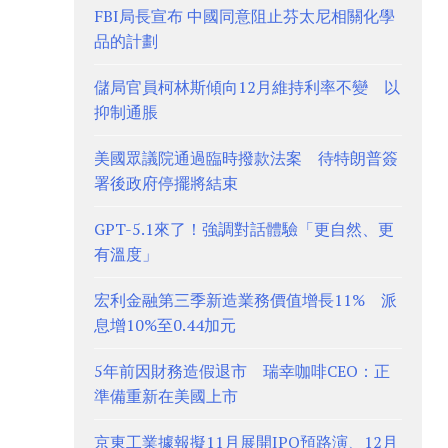
FBI局長宣布 中國同意阻止芬太尼相關化學
品的計劃
儲局官員柯林斯傾向12月維持利率不變 以
抑制通脹
美國眾議院通過臨時撥款法案 待特朗普簽
署後政府停擺將結束
GPT-5.1來了！強調對話體驗「更自然、更
有溫度」
宏利金融第三季新造業務價值增長11% 派
息增10%至0.44加元
5年前因財務造假退市 瑞幸咖啡CEO：正
準備重新在美國上市
京東工業據報擬11月展開IPO預路演、12月