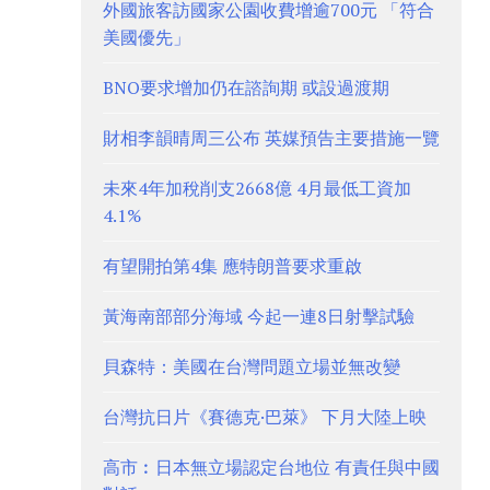
外國旅客訪國家公園收費增逾700元 「符合
美國優先」
BNO要求增加仍在諮詢期 或設過渡期
財相李韻晴周三公布 英媒預告主要措施一覽
未來4年加稅削支2668億 4月最低工資加
4.1%
有望開拍第4集 應特朗普要求重啟
黃海南部部分海域 今起一連8日射擊試驗
貝森特：美國在台灣問題立場並無改變
台灣抗日片《賽德克·巴萊》 下月大陸上映
高市︰日本無立場認定台地位 有責任與中國