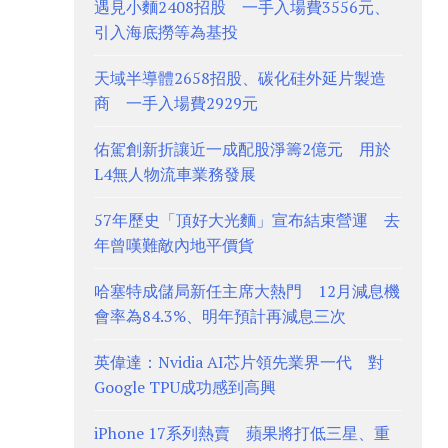
遇見小麵2408招股 一手入場費3556元、
引入海底撈等為基投
天域半導體2658招股、碳化硅外延片製造
商 一手入場費2929元
佑駕創新折讓近一成配股淨籌2億元 用於
L4無人物流車業務發展
57年歷史「頂好大光麵」宣布結束營運 去
年曾嘆難敵內地平價貨
哈塞特成儲局新任主席大熱門 12月減息機
會率為84.3%、明年預計再減息三次
英偉達：Nvidia AI芯片領先業界一代 對
Google TPU成功感到高興
iPhone 17系列熱賣 蘋果將打低三星、重