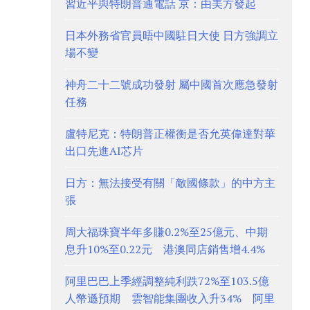
習近平與特朗普通電話 京：由美方發起
日本外務省官員晤中國駐日大使 日方強調立
場不變
神舟二十二號成功發射 屬中國首次應急發射
任務
盧特尼克：特朗普正權衡是否允英偉達對華
出口先進AI芯片
日方：無法接受有關「敵國條款」的中方主
張
周大福珠寶半年多賺0.2%至25億元、中期
息升10%至0.22元 港澳同店銷售增4.4%
阿里巴巴上季經調整純利跌72%至103.5億
人幣遜預期 雲智能集團收入升34% 阿里