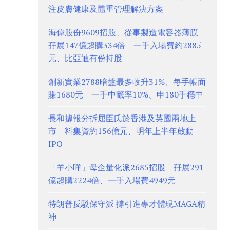
注皮膚健康及體重管理解決方案
海偉股份9609招股、從事製造電容器薄膜
孖展147億超購334倍 一手入場費約2885
元、比亞迪有份持股
創新實業2788暗盤最多收升31%、每手帳面
賺1680元 一手中籤率10%、申180手穩中
長和據報分拆屈臣氏於香港及英國兩地上
市 料集資約156億元、明年上半年啟動
IPO
「羊小咩」母企量化派2685招股 孖展291
億超購2224倍、一手入場費4949元
特朗普反駁保守派 撐引進專才體現MAGA精
神