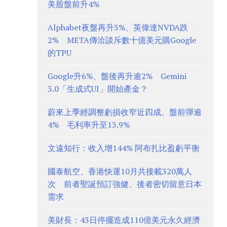
美股盤前升4%
Alphabet夜盤再升3%、英偉達NVDA跌
2% META傳洽談斥數十億美元購Google
的TPU
Google升6%、盤後再升逾2% Gemini
3.0「生成式UI」開始產金？
蔚來上季經調整虧損收窄近四成、盤前彈逾
4% 毛利率升至13.9%
文遠知行：收入增144% 阿布扎比盈虧平衡
國泰航空、香港快運10月共接載320萬人
次 前者聖誕預訂強健、後者密切留意日本
需求
美財長：43日停擺造成110億美元永久經濟