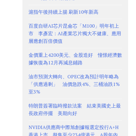
滬指午後持續上揚 刷新10年新高
百度自研AI芯片昆侖芯「M100」明年初上
市 李彥宏：AI產業芯片獨大不健康、應用
層應創百倍價值
金價重上4200美元、金股造好 憧憬經濟數
據恢復為12月再減息鋪路
油市預測大轉向、OPEC改為預計明年略為
「供應過剩」 油價急跌4%、三桶油跌1%
至3%
特朗普簽署臨時撥款法案 結束美國史上最
長政府停擺 美期向好
NVIDIA供應商中際旭創據報選定投行A+H
香港上市、擬集至少234億港元 A股年內