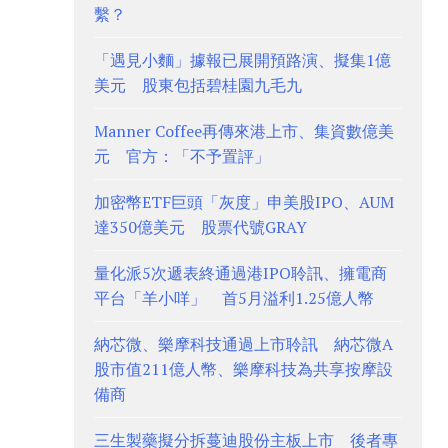
繫？
「遇見小麵」據報已展開預路演、擬集1億
美元 股東包括碧桂園九毛九
Manner Coffee再傳來港上市、集資數億美
元 官方：「不予置評」
加密幣ETF巨頭「灰度」申美股IPO、AUM
達350億美元 股票代號GRAY
量化派5次遞表終通過港IPO聆訊、擁電商
平台「羊小咩」 首5月溢利1.25億人幣
納芯微、樂摩科技通過上市聆訊 納芯微A
股市值211億人幣、樂摩科技為共享按摩設
備商
三生製藥擬分拆蔓迪股份主板上市 後者專