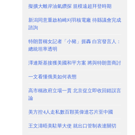
擬擴大離岸油氣鑽探 規模遠超拜登時期
新潟同意重啟柏崎刈羽核電廠 待縣議會完成
諮詢
特朗普稱女記者「小豬」捱轟 白宮發言人：
總統坦率透明
澤連斯基接獲美國和平方案 將與特朗普商討
一文看懂俄美如何表態
高市稱政府立場一貫 北京促立即收回錯誤言
論
美方控4人走私數百顆英偉達芯片至中國
王文濤晤美駐華大使 就出口管制表達關切