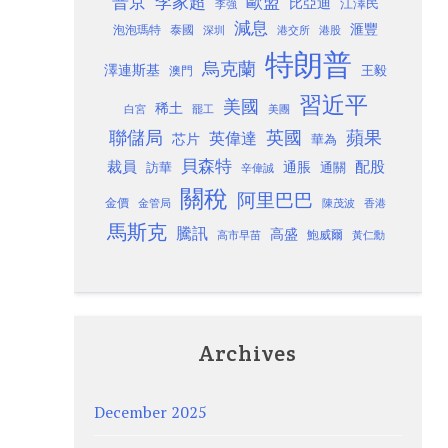
歐盟
普京
李家超
比亞迪
江澤民
李強
減息
滙豐
泡泡瑪特
泰國
深圳
港股
港交所
特朗普
烏克蘭
澤連斯基
澳門
王毅
習近平
美國
稀土
白宮
罷工
美團
聯儲局
蘋果
英國
英偉達
芯片
華為
貝森特
裁員
配股
通脹
訪華
通關
辛偉誠
關稅
阿里巴巴
金價
金管局
香港
陳茂波
馬斯克
騰訊
高盛
高市早苗
鮑威爾
黃仁勳
Archives
December 2025