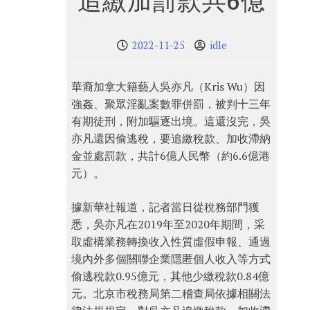
追繳加罰款共6億
2022-11-25
idle
華裔加拿大籍藝人吳亦凡（Kris Wu）因
強姦、聚眾淫亂案數罪併罰，被判十三年
有期徒刑，附加驅逐出境。這還沒完，吳
亦凡還因偷逃稅，要追繳稅款、加收滯納
金並處罰款，共計6億人民幣（約6.6億港
元）。
據新華社報道，記者當日從稅務部門獲
悉，吳亦凡在2019年至2020年期間，采
取虛構業務轉換收入性質虛假申報、通過
境內外多個關聯企業隱匿個人收入等方式
偷逃稅款0.95億元，其他少繳稅款0.84億
元。北京市稅務局第二稽查局依據相關法