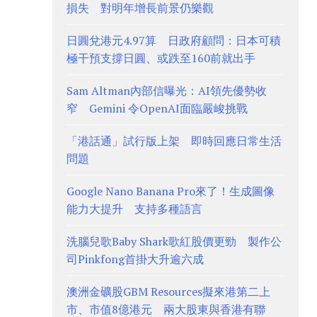
損失 對明年增長前景仍樂觀
日圓兌港元4.97算 日政府顧問：日本可積
極干預支撐日圓、或跌至160前就出手
Sam Altman內部信曝光：AI領先優勢收
窄 Gemini 令OpenAI面臨嚴峻挑戰
「港話通」試行版上架 即時回應日常生活
問題
Google Nano Banana Pro來了！生成圖像
能力大提升 支持多種語言
洗腦兒歌Baby Shark歌紅股價更勁 製作公
司Pinkfong首掛大升逾六成
澳洲金礦股GBM Resources擬來港第二上
市、市值8億港元 兩大股東與香港有聯