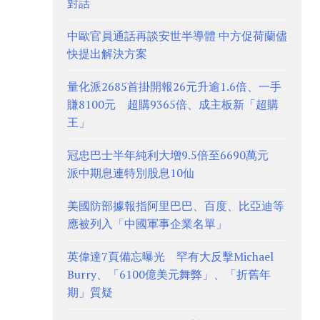
對話
中歐官員通話再談安世半導體 中方促荷蘭儘
快提出解決方案
量化派2685首掛開報26元升逾1.6倍、一手
賺8100元 超購9365倍、成主板新「超購
王」
冠忠巴士半年純利大增9.5倍至6690萬元
派中期息連特別股息10仙
美國防部據報指阿里巴巴、百度、比亞迪等
應被列入「中國軍事企業名單」
英偉達7頁備忘曝光 罕有大反擊Michael
Burry、「6100億美元舞弊」、「折舊年
期」質疑