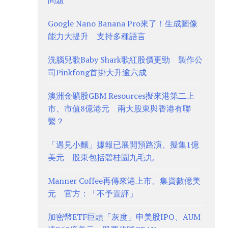
問題
Google Nano Banana Pro來了！生成圖像
能力大提升 支持多種語言
洗腦兒歌Baby Shark歌紅股價更勁 製作公
司Pinkfong首掛大升逾六成
澳洲金礦股GBM Resources擬來港第二上
市、市值8億港元 兩大股東與香港有聯
繫？
「遇見小麵」據報已展開預路演、擬集1億
美元 股東包括碧桂園九毛九
Manner Coffee再傳來港上市、集資數億美
元 官方：「不予置評」
加密幣ETF巨頭「灰度」申美股IPO、AUM