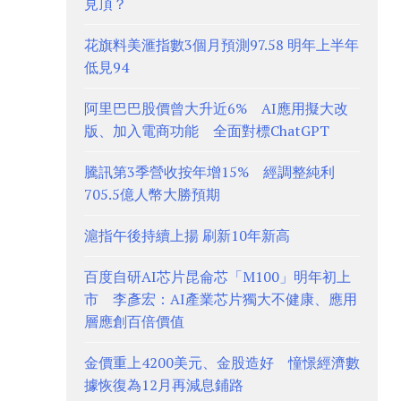
見頂？
花旗料美滙指數3個月預測97.58 明年上半年
低見94
阿里巴巴股價曾大升近6% AI應用擬大改
版、加入電商功能 全面對標ChatGPT
騰訊第3季營收按年增15% 經調整純利
705.5億人幣大勝預期
滬指午後持續上揚 刷新10年新高
百度自研AI芯片昆侖芯「M100」明年初上
市 李彥宏：AI產業芯片獨大不健康、應用
層應創百倍價值
金價重上4200美元、金股造好 憧憬經濟數
據恢復為12月再減息鋪路