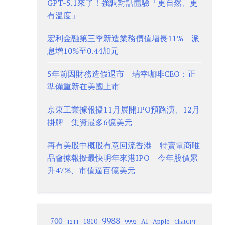
GPT-5.1來了！強調對話體驗「更自然、更
有溫度」
宏利金融第三季新造業務價值增長11% 派
息增10%至0.44加元
5年前因財務造假退市 瑞幸咖啡CEO：正
準備重新在美國上市
京東工業據報擬11月展開IPO預路演、12月
掛牌 集資最多6億美元
再有美股中概股有意回流香港 特賣電商唯
品會據報擬最快明年來港IPO 今年股價累
升47%、市值逼百億美元
9988
700
1810
AI
Apple
1211
9992
ChatGPT