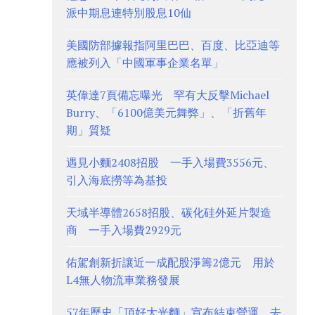
派中期息連特別股息10仙
美國防部據報指阿里巴巴、百度、比亞迪等
應被列入「中國軍事企業名單」
英偉達7頁備忘曝光 罕有大反擊Michael
Burry、「6100億美元舞弊」、「折舊年
期」質疑
遇見小麵2408招股 一手入場費3556元、
引入海底撈等為基投
天域半導體2658招股、碳化硅外延片製造
商 一手入場費2929元
佑駕創新折讓近一成配股淨籌2億元 用於
L4無人物流車業務發展
57年歷史「頂好大光麵」宣布結束營運 去