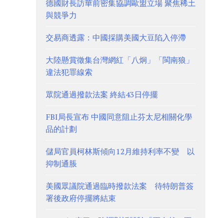
德國財長訪華前密集協調歐盟立場 聚焦稀土
與競爭力
交易商透露：中國採購美國大豆陷入停滯
大陸懸賞徵集台灣網紅「八炯」「閩南狼」
違法犯罪線索
眾院通過撥款法案 終結43日停擺
FBI局長宣布 中國同意阻止芬太尼相關化學
品的計劃
儲局官員柯林斯傾向12月維持利率不變 以
抑制通脹
美國眾議院通過臨時撥款法案 待特朗普簽
署後政府停擺將結束