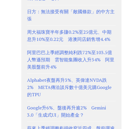
日方：無法接受有關「敵國條款」的中方主
張
周大福珠寶半年多賺0.2%至25億元、中期
息升10%至0.22元 港澳同店銷售增4.4%
阿里巴巴上季經調整純利跌72%至103.5億
人幣遜預期 雲智能集團收入升34% 阿里
美股盤前升4%
Alphabet夜盤再升3%、英偉達NVDA跌
2% META傳洽談斥數十億美元購Google
的TPU
Google升6%、盤後再升逾2% Gemini
3.0「生成式UI」開始產金？
蔚來上季經調整虧損收窄近四成、盤前彈逾