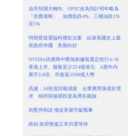
油市預測大轉向、OPEC改為預計明年略為
「供應過剩」 油價急跌4%、三桶油跌1%
至3%
特朗普簽署臨時撥款法案 結束美國史上最
長政府停擺 美期向好
NVIDIA供應商中際旭創據報選定投行A+H
香港上市、擬集至少234億港元 A股年內
累升2.8倍、市值逼5300億人幣
高盛：AI投資回報成疑 企業應用落後於需
求 槓桿與循環投資為潛在風險
烏暫停和談 俄促美避升級戰事
終結 政府恢復正常仍需等待