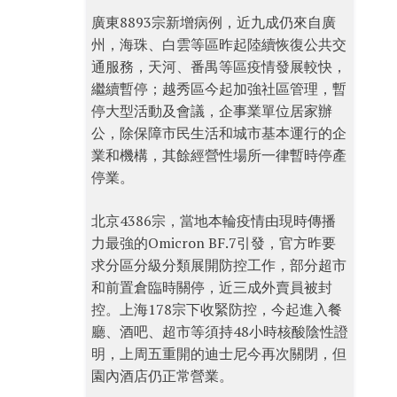
廣東8893宗新增病例，近九成仍來自廣
州，海珠、白雲等區昨起陸續恢復公共交
通服務，天河、番禺等區疫情發展較快，
繼續暫停；越秀區今起加強社區管理，暫
停大型活動及會議，企事業單位居家辦
公，除保障市民生活和城市基本運行的企
業和機構，其餘經營性場所一律暫時停產
停業。
北京4386宗，當地本輪疫情由現時傳播
力最強的Omicron BF.7引發，官方昨要
求分區分級分類展開防控工作，部分超市
和前置倉臨時關停，近三成外賣員被封
控。上海178宗下收緊防控，今起進入餐
廳、酒吧、超市等須持48小時核酸陰性證
明，上周五重開的迪士尼今再次關閉，但
園內酒店仍正常營業。