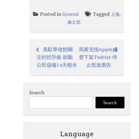
Posted in
Tagged
,
General
上海
迪士尼
美駐華使館關
馬斯克指Apple威
Post
注封控升級 鼓勵
脅下架Twitter 停
navigation
公民儲備14天糧水
止投放廣告
Search
Search
Language