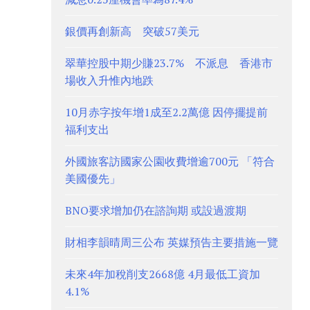
銀價再創新高 突破57美元
翠華控股中期少賺23.7% 不派息 香港市
場收入升惟內地跌
10月赤字按年增1成至2.2萬億 因停擺提前
福利支出
外國旅客訪國家公園收費增逾700元 「符合
美國優先」
BNO要求增加仍在諮詢期 或設過渡期
財相李韻晴周三公布 英媒預告主要措施一覽
未來4年加稅削支2668億 4月最低工資加
4.1%