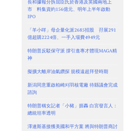
長和據報分拆屈臣氏於香港及英國兩地上
市 料集資約156億元、明年上半年啟動
IPO
「羊小咩」母企量化派2685招股 孖展291
億超購2224倍、一手入場費4949元
特朗普反駁保守派 撐引進專才體現MAGA精
神
擬擴大離岸油氣鑽探 規模遠超拜登時期
新潟同意重啟柏崎刈羽核電廠 待縣議會完成
諮詢
特朗普稱女記者「小豬」捱轟 白宮發言人：
總統坦率透明
澤連斯基接獲美國和平方案 將與特朗普商討