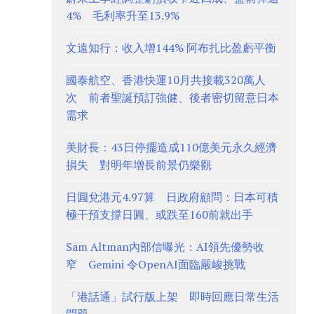
4% 毛利率升至13.9%
文遠知行：收入增144% 阿布扎比盈虧平衡
國泰航空、香港快運10月共接載320萬人
次 前者聖誕預訂強健、後者密切留意日本
需求
美財長：43日停擺造成110億美元永久經濟
損失 對明年增長前景仍樂觀
日圓兌港元4.97算 日政府顧問：日本可積
極干預支撐日圓、或跌至160前就出手
Sam Altman內部信曝光：AI領先優勢收
窄 Gemini 令OpenAI面臨嚴峻挑戰
「港話通」試行版上架 即時回應日常生活