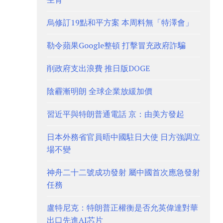
烏修訂19點和平方案 本周料無「特澤會」
勒令蘋果Google整頓 打擊冒充政府詐騙
削政府支出浪費 推日版DOGE
陰霾漸明朗 全球企業放緩加價
習近平與特朗普通電話 京：由美方發起
日本外務省官員晤中國駐日大使 日方強調立
場不變
神舟二十二號成功發射 屬中國首次應急發射
任務
盧特尼克：特朗普正權衡是否允英偉達對華
出口先進AI芯片