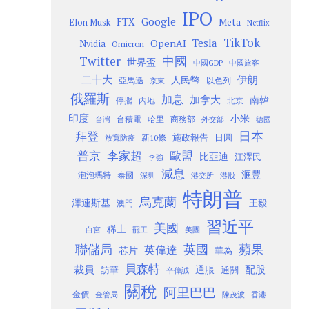
IPO
Google
FTX
Meta
Elon Musk
Netflix
TikTok
Tesla
OpenAI
Nvidia
Omicron
Twitter
中國
世界盃
中國GDP
中國旅客
二十大
伊朗
人民幣
以色列
亞馬遜
京東
俄羅斯
加息
加拿大
南韓
內地
停擺
北京
印度
小米
台灣
台積電
哈里
商務部
外交部
德國
日本
拜登
施政報告
日圓
新10條
放寬防疫
歐盟
普京
李家超
比亞迪
江澤民
李強
減息
滙豐
泡泡瑪特
泰國
深圳
港股
港交所
特朗普
烏克蘭
澤連斯基
澳門
王毅
習近平
美國
稀土
白宮
罷工
美團
聯儲局
蘋果
英國
英偉達
芯片
華為
貝森特
裁員
配股
通脹
訪華
通關
辛偉誠
關稅
阿里巴巴
金價
金管局
香港
陳茂波