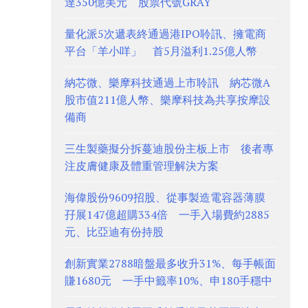
達350億美元 股票代號GRAY
量化派5次遞表終通過港IPO聆訊、擁電商
平台「羊小咩」 首5月溢利1.25億人幣
納芯微、樂摩科技通過上市聆訊 納芯微A
股市值211億人幣、樂摩科技為共享按摩設
備商
三生製藥擬分拆蔓迪股份主板上市 後者專
注皮膚健康及體重管理解決方案
海偉股份9609招股、從事製造電容器薄膜
孖展147億超購334倍 一手入場費約2885
元、比亞迪有份持股
創新實業2788暗盤最多收升31%、每手帳面
賺1680元 一手中籤率10%、申180手穩中