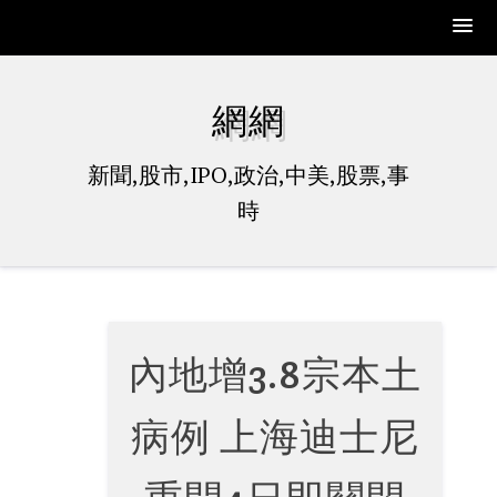
Skip
to
網網
content
新聞,股市,IPO,政治,中美,股票,事
時
內地增3.8宗本土
病例 上海迪士尼