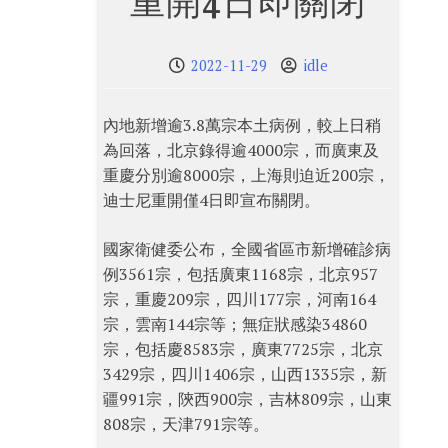
重開4日即關閉
2022-11-29
idle
內地新增逾3.8萬宗本土病例，較上日稍
為回落，北京錄得逾4000宗，而廣東及
重慶分別逾8000宗，上海則迫近200宗，
迪士尼重開僅4日即宣布關閉。
國家衛健委公布，全國省區市新增確診病
例3561宗，包括廣東1168宗，北京957
宗，重慶209宗，四川177宗，河南164
宗，雲南144宗等；無症狀感染34860
宗，包括慶8583宗，廣東7725宗，北京
3429宗，四川1406宗，山西1335宗，新
疆991宗，陝西900宗，吉林809宗，山東
808宗，天津791宗等。