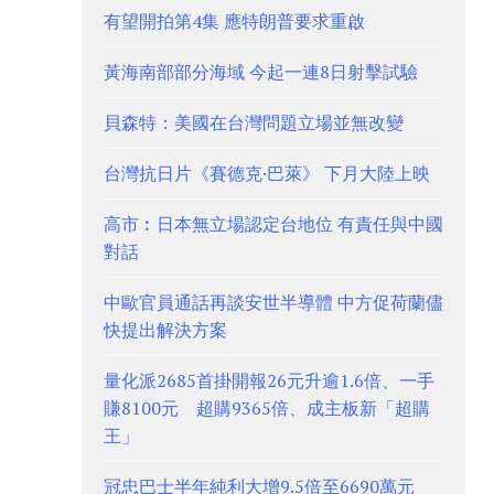
有望開拍第4集 應特朗普要求重啟
黃海南部部分海域 今起一連8日射擊試驗
貝森特：美國在台灣問題立場並無改變
台灣抗日片《賽德克·巴萊》 下月大陸上映
高市︰日本無立場認定台地位 有責任與中國
對話
中歐官員通話再談安世半導體 中方促荷蘭儘
快提出解決方案
量化派2685首掛開報26元升逾1.6倍、一手
賺8100元 超購9365倍、成主板新「超購
王」
冠忠巴士半年純利大增9.5倍至6690萬元