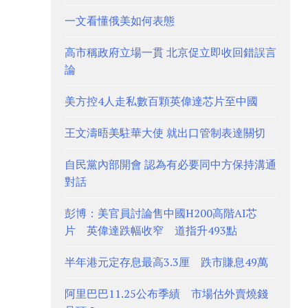
一文看懂俄美如何表態
高市稱政府立場一貫 北京促立即收回錯誤言
論
美方控4人走私數百顆英偉達芯片至中國
王文濤晤美駐華大使 就出口管制表達關切
自民黨內部開會 認為有必要同中方保持溝通
對話
彭博：美官員討論售中國H200高階AI芯
片 英偉達跌幅收窄 道指升493點
半年港元定存息最高3.3厘 跌市賺息49萬
阿里巴巴11.25公布季績 市場估外賣燒錢