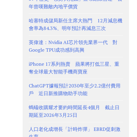
年曾嘆難敵內地平價貨
哈塞特成儲局新任主席大熱門 12月減息機
會率為84.3%、明年預計再減息三次
英偉達：Nvidia AI芯片領先業界一代 對
Google TPU成功感到高興
iPhone 17系列熱賣 蘋果將打低三星、重
奪全球最大智能手機商寶座
ChatGPT據報預計2030年至少2.2億付費用
戶 近日新推購物助手功能
螞蟻收購耀才要約時間延長4個月 截止日
期延至2026年3月25日
人口老化成增長「計時炸彈」 EBRD促刺激
生育