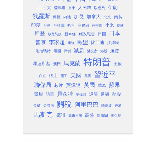
二十大
伊朗
人民幣
以色列
亞馬遜
京東
俄羅斯
加息
加拿大
南韓
內地
停擺
北京
印度
小米
台灣
台積電
哈里
商務部
外交部
德國
日本
拜登
施政報告
日圓
新10條
放寬防疫
歐盟
普京
李家超
比亞迪
江澤民
李強
減息
滙豐
泡泡瑪特
泰國
深圳
港股
港交所
特朗普
烏克蘭
澤連斯基
澳門
王毅
習近平
美國
稀土
白宮
罷工
美團
聯儲局
蘋果
英國
英偉達
芯片
華為
貝森特
裁員
配股
通脹
訪華
通關
辛偉誠
關稅
阿里巴巴
金價
金管局
香港
陳茂波
馬斯克
騰訊
高盛
高市早苗
鮑威爾
黃仁勳