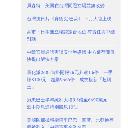
貝森特：美國在台灣問題立場並無改變
台灣抗日片《賽德克·巴萊》 下月大陸上映
高市︰日本無立場認定台地位 有責任與中國
對話
中歐官員通話再談安世半導體 中方促荷蘭儘
快提出解決方案
量化派2685首掛開報26元升逾1.6倍、一手
賺8100元 超購9365倍、成主板新「超購
王」
冠忠巴士半年純利大增9.5倍至6690萬元
派中期息連特別股息10仙
美國防部據報指阿里巴巴、百度、比亞迪等
應被列入「中國軍事企業名單」