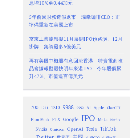
息增10%至0.44加元
5年前因財務造假退市 瑞幸咖啡CEO：正
準備重新在美國上市
京東工業據報擬11月展開IPO預路演、12月
掛牌 集資最多6億美元
再有美股中概股有意回流香港 特賣電商唯
品會據報擬最快明年來港IPO 今年股價累
升47%、市值逼百億美元
9988
700
1810
AI
Apple
1211
9992
ChatGPT
IPO
Google
FTX
Meta
Elon Musk
Netflix
TikTok
Tesla
OpenAI
Nvidia
Omicron
Twitter
中國
世界盃
中國GDP
中國旅客