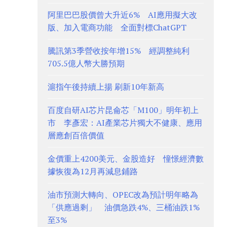
阿里巴巴股價曾大升近6% AI應用擬大改
版、加入電商功能 全面對標ChatGPT
騰訊第3季營收按年增15% 經調整純利
705.5億人幣大勝預期
滬指午後持續上揚 刷新10年新高
百度自研AI芯片昆侖芯「M100」明年初上
市 李彥宏：AI產業芯片獨大不健康、應用
層應創百倍價值
金價重上4200美元、金股造好 憧憬經濟數
據恢復為12月再減息鋪路
油市預測大轉向、OPEC改為預計明年略為
「供應過剩」 油價急跌4%、三桶油跌1%
至3%