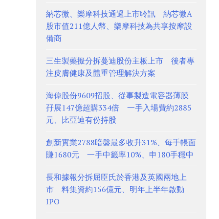
納芯微、樂摩科技通過上市聆訊 納芯微A
股市值211億人幣、樂摩科技為共享按摩設
備商
三生製藥擬分拆蔓迪股份主板上市 後者專
注皮膚健康及體重管理解決方案
海偉股份9609招股、從事製造電容器薄膜
孖展147億超購334倍 一手入場費約2885
元、比亞迪有份持股
創新實業2788暗盤最多收升31%、每手帳面
賺1680元 一手中籤率10%、申180手穩中
長和據報分拆屈臣氏於香港及英國兩地上
市 料集資約156億元、明年上半年啟動
IPO