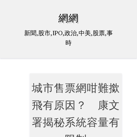
Skip
to
網網
content
新聞,股市,IPO,政治,中美,股票,事
時
城市售票網咁難撳
飛有原因？ 康文
署揭秘系統容量有