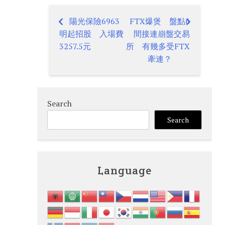
陽光保險6963
FTX爆煲 盤點6
Post
明起招股 入場費
間接連崩盤交易
navigation
3257.5元
所 有幾多受FTX
牽連？
Search
Search
Language