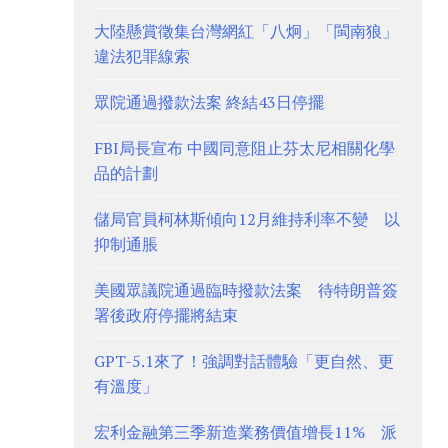
大陸懸賞徵集台灣網紅「八炯」「閩南狼」
違法犯罪線索
眾院通過撥款法案 終結43日停擺
FBI局長宣布 中國同意阻止芬太尼相關化學
品的計劃
儲局官員柯林斯傾向12月維持利率不變 以
抑制通脹
美國眾議院通過臨時撥款法案 待特朗普簽
署後政府停擺將結束
GPT-5.1來了！強調對話體驗「更自然、更
有溫度」
宏利金融第三季新造業務價值增長11% 派