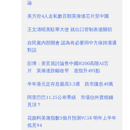
論
美方控4人走私數百顆英偉達芯片至中國
王文濤晤美駐華大使 就出口管制表達關切
自民黨內部開會 認為有必要同中方保持溝通
對話
彭博：美官員討論售中國H200高階AI芯
片 英偉達跌幅收窄 道指升493點
半年港元定存息最高3.3厘 跌市賺息49萬
阿里巴巴11.25公布季績 市場估外賣燒錢
見頂？
花旗料美滙指數3個月預測97.58 明年上半年
低見94