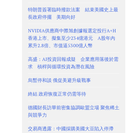
特朗普簽署臨時撥款法案 結束美國史上最
長政府停擺 美期向好
NVIDIA供應商中際旭創據報選定投行A+H
香港上市、擬集至少234億港元 A股年內
累升2.8倍、市值逼5300億人幣
高盛：AI投資回報成疑 企業應用落後於需
求 槓桿與循環投資為潛在風險
烏暫停和談 俄促美避升級戰事
終結 政府恢復正常仍需等待
德國財長訪華前密集協調歐盟立場 聚焦稀土
與競爭力
交易商透露：中國採購美國大豆陷入停滯