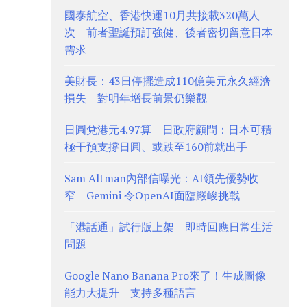
國泰航空、香港快運10月共接載320萬人
次 前者聖誕預訂強健、後者密切留意日本
需求
美財長：43日停擺造成110億美元永久經濟
損失 對明年增長前景仍樂觀
日圓兌港元4.97算 日政府顧問：日本可積
極干預支撐日圓、或跌至160前就出手
Sam Altman內部信曝光：AI領先優勢收
窄 Gemini 令OpenAI面臨嚴峻挑戰
「港話通」試行版上架 即時回應日常生活
問題
Google Nano Banana Pro來了！生成圖像
能力大提升 支持多種語言