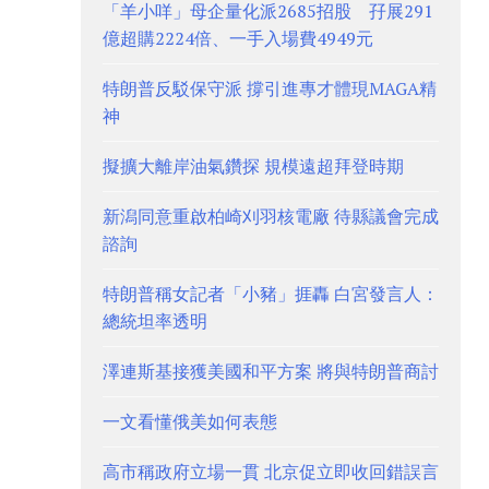
「羊小咩」母企量化派2685招股 孖展291
億超購2224倍、一手入場費4949元
特朗普反駁保守派 撐引進專才體現MAGA精
神
擬擴大離岸油氣鑽探 規模遠超拜登時期
新潟同意重啟柏崎刈羽核電廠 待縣議會完成
諮詢
特朗普稱女記者「小豬」捱轟 白宮發言人：
總統坦率透明
澤連斯基接獲美國和平方案 將與特朗普商討
一文看懂俄美如何表態
高市稱政府立場一貫 北京促立即收回錯誤言