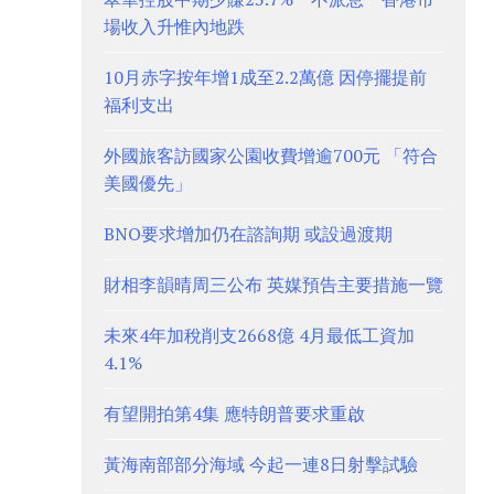
場收入升惟內地跌
10月赤字按年增1成至2.2萬億 因停擺提前
福利支出
外國旅客訪國家公園收費增逾700元 「符合
美國優先」
BNO要求增加仍在諮詢期 或設過渡期
財相李韻晴周三公布 英媒預告主要措施一覽
未來4年加稅削支2668億 4月最低工資加
4.1%
有望開拍第4集 應特朗普要求重啟
黃海南部部分海域 今起一連8日射擊試驗