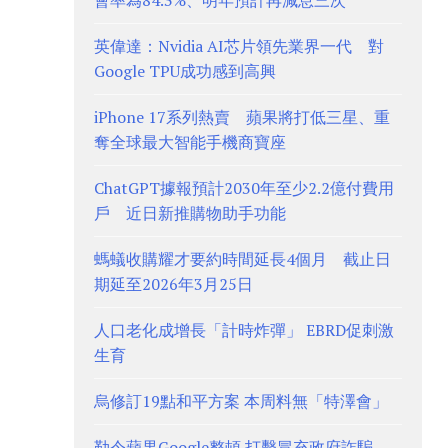
會率為84.3%、明年預計再減息三次
英偉達：Nvidia AI芯片領先業界一代 對
Google TPU成功感到高興
iPhone 17系列熱賣 蘋果將打低三星、重
奪全球最大智能手機商寶座
ChatGPT據報預計2030年至少2.2億付費用
戶 近日新推購物助手功能
螞蟻收購耀才要約時間延長4個月 截止日
期延至2026年3月25日
人口老化成增長「計時炸彈」 EBRD促刺激
生育
烏修訂19點和平方案 本周料無「特澤會」
勒令蘋果Google整頓 打擊冒充政府詐騙