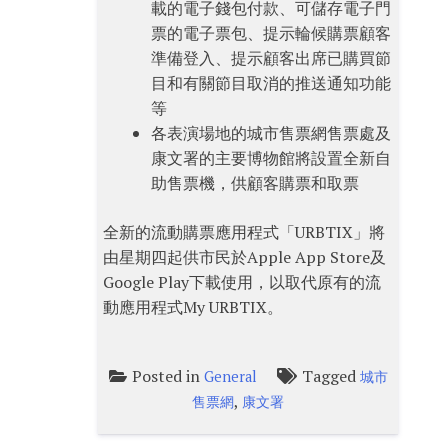
載的電子錢包付款、可儲存電子門
票的電子票包、提示輪候購票顧客
準備登入、提示顧客出席已購買節
目和有關節目取消的推送通知功能
等
各表演場地的城市售票網售票處及
康文署的主要博物館將設置全新自
助售票機，供顧客購票和取票
全新的流動購票應用程式「URBTIX」將
由星期四起供市民於Apple App Store及
Google Play下載使用，以取代原有的流
動應用程式My URBTIX。
Posted in
Tagged
General
城市
,
售票網
康文署