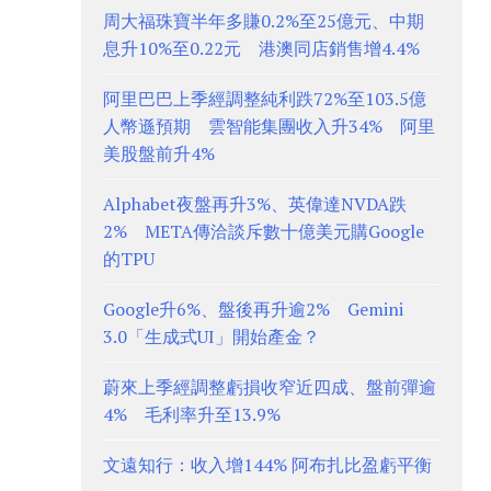
周大福珠寶半年多賺0.2%至25億元、中期
息升10%至0.22元 港澳同店銷售增4.4%
阿里巴巴上季經調整純利跌72%至103.5億
人幣遜預期 雲智能集團收入升34% 阿里
美股盤前升4%
Alphabet夜盤再升3%、英偉達NVDA跌
2% META傳洽談斥數十億美元購Google
的TPU
Google升6%、盤後再升逾2% Gemini
3.0「生成式UI」開始產金？
蔚來上季經調整虧損收窄近四成、盤前彈逾
4% 毛利率升至13.9%
文遠知行：收入增144% 阿布扎比盈虧平衡