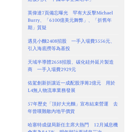
英偉達7頁備忘曝光 罕有大反擊Michael
Burry、「6100億美元舞弊」、「折舊年
期」質疑
遇見小麵2408招股 一手入場費3556元、
引入海底撈等為基投
天域半導體2658招股、碳化硅外延片製造
商 一手入場費2929元
佑駕創新折讓近一成配股淨籌2億元 用於
L4無人物流車業務發展
57年歷史「頂好大光麵」宣布結束營運 去
年曾嘆難敵內地平價貨
哈塞特成儲局新任主席大熱門 12月減息機