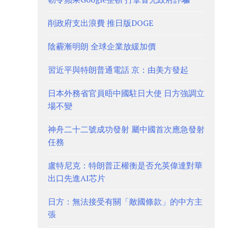
削政府支出浪費 推日版DOGE
陰霾漸明朗 全球企業放緩加價
習近平與特朗普通電話 京：由美方發起
日本外務省官員晤中國駐日大使 日方強調立
場不變
神舟二十二號成功發射 屬中國首次應急發射
任務
盧特尼克：特朗普正權衡是否允英偉達對華
出口先進AI芯片
日方：無法接受有關「敵國條款」的中方主
張