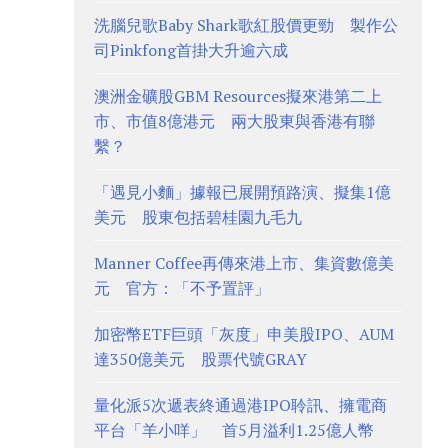
洗腦兒歌Baby Shark歌紅股價更勁 製作公
司Pinkfong首掛大升逾六成
澳洲金礦股GBM Resources擬來港第二上
市、市值8億港元 兩大股東與香港有聯
繫？
「遇見小麵」據報已展開預路演、擬集1億
美元 股東包括碧桂園九毛九
Manner Coffee再傳來港上市、集資數億美
元 官方：「不予置評」
加密幣ETF巨頭「灰度」申美股IPO、AUM
達350億美元 股票代號GRAY
量化派5次遞表終通過港IPO聆訊、擁電商
平台「羊小咩」 首5月溢利1.25億人幣