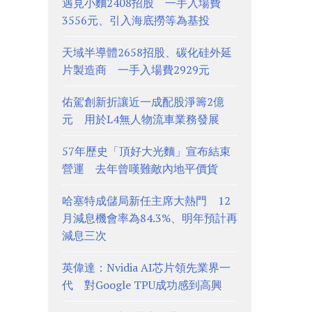
遇見小麵2408招股 一手入場費
3556元、引入海底撈等為基投
天域半導體2658招股、碳化硅外延
片製造商 一手入場費2929元
佑駕創新折讓近一成配股淨籌2億
元 用於L4無人物流車業務發展
57年歷史「頂好大光麵」宣布結束
營運 去年曾嘆難敵內地平價貨
哈塞特成儲局新任主席大熱門 12
月減息機會率為84.3%、明年預計再
減息三次
英偉達：Nvidia AI芯片領先業界一
代 對Google TPU成功感到高興