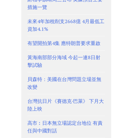
措施一覽
未來4年加稅削支2668億 4月最低工
資加4.1%
有望開拍第4集 應特朗普要求重啟
黃海南部部分海域 今起一連8日射
擊試驗
貝森特：美國在台灣問題立場並無
改變
台灣抗日片《賽德克·巴萊》 下月大
陸上映
高市︰日本無立場認定台地位 有責
任與中國對話