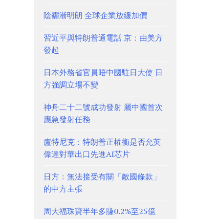
陰霾漸明朗 全球企業放緩加價
習近平與特朗普通電話 京：由美方
發起
日本外務省官員晤中國駐日大使 日
方強調立場不變
神舟二十二號成功發射 屬中國首次
應急發射任務
盧特尼克：特朗普正權衡是否允英
偉達對華出口先進AI芯片
日方：無法接受有關「敵國條款」
的中方主張
周大福珠寶半年多賺0.2%至25億