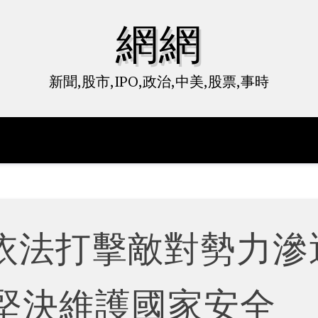
網網
新聞,股市,IPO,政治,中美,股票,事時
依法打擊敵對勢力滲
 堅決維護國家安全