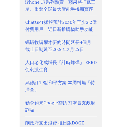
iPhone 17系列熱賣 蘋果將打低三
星、重奪全球最大智能手機商寶座
ChatGPT據報預計2030年至少2.2億
付費用戶 近日新推購物助手功能
螞蟻收購耀才要約時間延長4個月
截止日期延至2026年3月25日
人口老化成增長「計時炸彈」 EBRD
促刺激生育
烏修訂19點和平方案 本周料無「特
澤會」
勒令蘋果Google整頓 打擊冒充政府
詐騙
削政府支出浪費 推日版DOGE