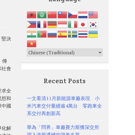
，堅決
，傳
和社會
Recent Posts
要求全
思想和
一文看清11月新能源車廠表現 小
障中國
米汽車交付量續逾4萬台 零跑車全
系交付再創新高
華為「問界」車廠賽力斯獲深交所
導化解
調入港股通標的證券名單