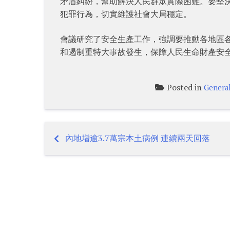
矛盾糾紛，幫助解決人民群眾實際困難。要堅
犯罪行為，切實維護社會大局穩定。
會議研究了安全生產工作，強調要推動各地區
和遏制重特大事故發生，保障人民生命財產安
Posted in
Genera
內地增逾3.7萬宗本土病例 連續兩天回落
Post
navigation