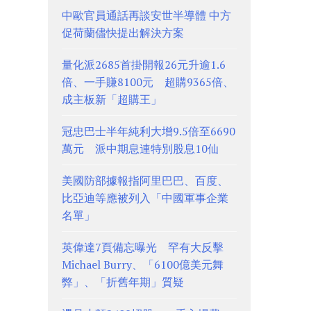
中歐官員通話再談安世半導體 中方
促荷蘭儘快提出解決方案
量化派2685首掛開報26元升逾1.6
倍、一手賺8100元 超購9365倍、
成主板新「超購王」
冠忠巴士半年純利大增9.5倍至6690
萬元 派中期息連特別股息10仙
美國防部據報指阿里巴巴、百度、
比亞迪等應被列入「中國軍事企業
名單」
英偉達7頁備忘曝光 罕有大反擊
Michael Burry、「6100億美元舞
弊」、「折舊年期」質疑