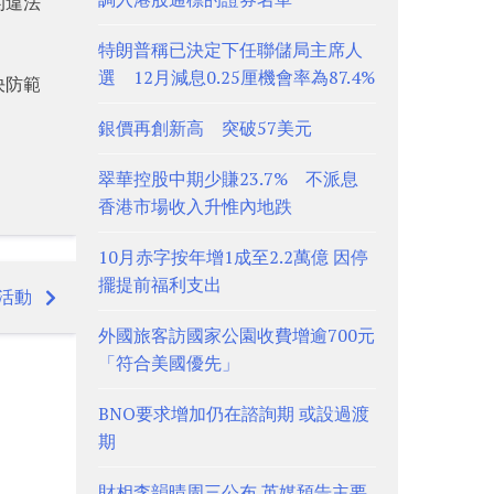
的違法
特朗普稱已決定下任聯儲局主席人
選 12月減息0.25厘機會率為87.4%
決防範
銀價再創新高 突破57美元
翠華控股中期少賺23.7% 不派息
香港市場收入升惟內地跌
10月赤字按年增1成至2.2萬億 因停
擺提前福利支出
活動
外國旅客訪國家公園收費增逾700元
「符合美國優先」
BNO要求增加仍在諮詢期 或設過渡
期
財相李韻晴周三公布 英媒預告主要