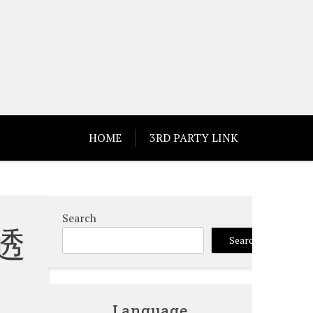
HOME
3RD PARTY LINK
Search
透
Search
Language