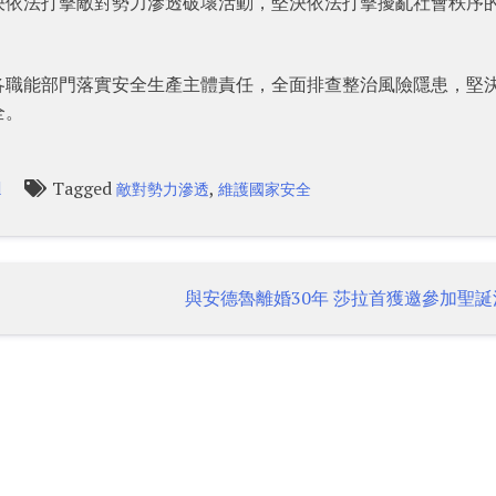
決依法打擊敵對勢力滲透破壞活動，堅決依法打擊擾亂社會秩序
各職能部門落實安全生產主體責任，全面排查整治風險隱患，堅
全。
Tagged
,
l
敵對勢力滲透
維護國家安全
與安德魯離婚30年 莎拉首獲邀參加聖誕