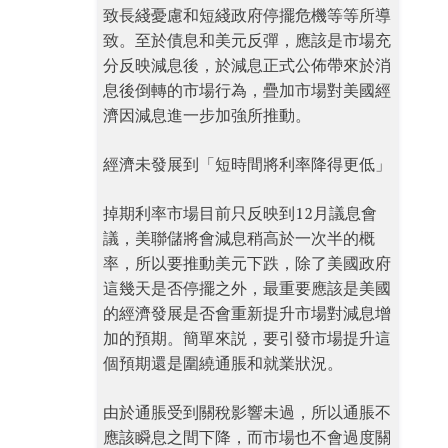
致長綫憂慮和短綫政府停擺危機等等所導
致。至於債息和美元反彈，應該是市場充
分反映減息後，於減息正式公佈帶來於消
息後倒轉的市場行為，疊加市場對美國經
濟因減息進一步加強所推動。
經濟未發展到「短時間將利率降得更低」
掉期利率市場目前只反映到12月議息會
議，美聯儲將會減息稍高於一次半的概
率，所以要推動美元下跌，除了美國政府
這幾天是否停擺之外，最重要應該是美國
的經濟發展是否會重新提升市場對減息增
加的預期。簡單來説，要引發市場提升這
個預期還是圍繞通脹和就業狀況。
由於通脹受到關稅影響未過，所以通脹不
應該瞬息之間下降，而市場也不會過度關