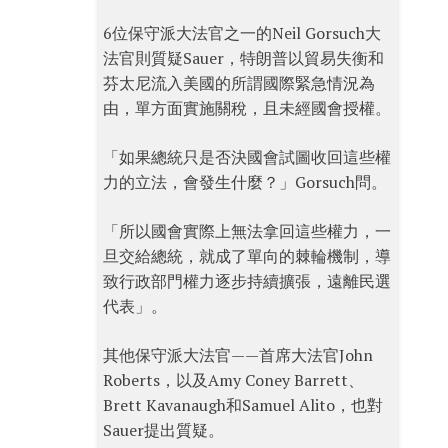
6位保守派大法官之一的Neil Gorsuch大
法官則質疑Sauer，特朗普以貿易失衡和
芬太尼流入美國的所謂國際緊急情況為
由，單方面實施關稅，且未經國會授權。
「如果總統只是否決國會試圖收回這些權
力的立法，會發生什麼？」Gorsuch問。
「所以國會實際上無法拿回這些權力，一
旦交給總統，就成了單向的棘輪機制，導
致行政部門權力逐步持續擴張，遠離民選
代表」。
其他保守派大法官——首席大法官John
Roberts，以及Amy Coney Barrett、
Brett Kavanaugh和Samuel Alito，也對
Sauer提出質疑。