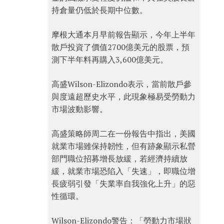
持倉量仍低於長期中位數。
摩根大通本月早前報告顯示，今年上半年
散戶投資了價值2700億美元的股票，預
測下半年料再購入3,600億美元。
高盛Wilson-Elizondo表示，當前散戶參
與度遠超歷史水平，此現象極易受勞動力
市場波動影響。
高盛策略師周二在一份報告中指出，美國
就業市場雖保持韌性，但有跡象顯示私營
部門職位招募增長放緩，若經濟持續放
緩，就業市場恐陷入「失速」，即職位增
長疲弱引發「失業率自我強化上升」的惡
性循環。
Wilson-Elizondo警告：「勞動力市場狀