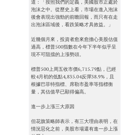
道：「按照我們的定義，美國股市正處於
泡沫之中。從歷史上看，市場在進入泡沫
後會表現出強勁的前瞻回報，而只有在走
出泡沫區域後，看跌策略才具效益。」
近幾個月來，投資者愈來愈擔心美股估值
過高，標普500指數在今年下半年似乎呈
現不可阻擋的上漲勢頭。
標普500上周五收市價6,715.79點，已經
較4月初的低點4,835.04反彈38.9%，且
根據巴菲特指標、席勒市盈率等指標衡
量，其估值早已顯得偏高。
進一步上漲三大原因
但花旗策略師表示，有三大理由表明，在
情況惡化之前，美股市場還有進一步上漲