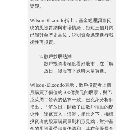
樂觀。
Wilson-Elizondo指出，基金經理調查反
映的風險胃納與市場情緒，短短三個月內
已飆升至歷史高位，説明資金迅速進行戰
術性再投資。
散戶炒股熱潮
散戶投資者極度看好股市，在「解
放日」後股市下跌時大舉買進。
Wilson-Elizondo表示，散戶投資者上個
月購買了價值約500億美元的股票，與巴
克萊周二發表的估算一致。巴克萊分析師
指出，「解放日」開啟了由散戶推動的歷
史性「逢低買入」浪潮，相比之下，機構
投資者的股票購買量則相形見絀，對沖基
金的風險承受程度仍溫和，其在美股長倉