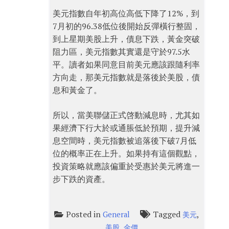
美元指數自年初高位高低下降了12%，到
7月初的96.38低位後開始反彈橫行整固，
到上星期美股上升，債息下跌，黃金突破
阻力區，美元指數其實還是守於97.5水
平。讀者如果同意目前美元應該跟隨利率
方向走，那美元指數就是落後於美股，債
息和黃金了。
所以，當美聯儲正式啓動減息時，尤其如
果經濟下行大於或通脹低於預期，提升減
息空間時，美元指數被追落後下破7月低
位的概率正在上升。如果持有這個觀點，
投資策略就應該偏重於受惠於美元將進一
步下跌的資產。
Posted in
Tagged
,
General
美元
,
美股
金價