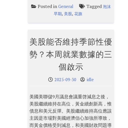
Posted in
Tagged
General
泡沫
,
,
早期
美股
花旗
美股能否維持季節性優
勢？本周就業數據的三
個啟示
2025-09-30
idle
美國美聯儲9月議息會議重啓減息之後，
美股繼續維持在高位，黃金續創新高，惟
債息和美元反彈。美股繼續維持高位應該
主因是市場對美國經濟信心加強所導致，
而黃金價格受到減息，和美國財政問題導