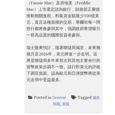
（Fannie Mae）及房地美（Freddie
Mac）上市選定諮詢銀行，財政部正審慎
推動相關進程，料集資金額最少300億美
元，直言這種規模的交易，華爾街每一間
投行都將會參與其中，強調政府希望吸引
一群高品質的國際投資者參與。
瑞士隆奧預計，隨著聯儲局減息，未來幾
個月及2026年，美元將進一步走弱。這
將是聯儲局多年來首次與其他主要央行的
貨幣政策步調不一致。該行對美元的評級
下調至負面。認為歐元和亞洲貨幣將從美
元走弱中受益最多。
Posted in
Tagged
General
減息
,
預期
美股