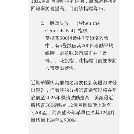
18或更高時便離場的規則，風險調整後的
回報率將會提高。目前該指標為13。
「將軍失敗」（When the
Generals Fail）指標
當標普500指數中7隻領漲股票
中，有3隻跌破其200日移動平均
線時，則意味著市場正在「反
轉」。花旗指，此指標目前並未對
股市發出警告。
近期華爾街其他知名淡友也對美股泡沫發
出警告，但看淡的分析師普遍預期將在年
底前至2026年繼續波動走高。美銀最近
將標普500指數的12個月目標價上調至
7,200點，而高盛今年稍早也將其12個月
目標價上調至6,900點。