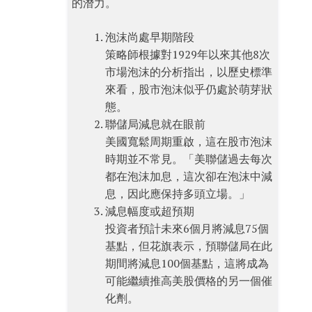
的潛力。
泡沫尚處早期階段
策略師根據對1929年以來其他8次
市場泡沫的分析指出，以歷史標準
來看，股市泡沫似乎仍處於萌芽狀
態。
聯儲局減息就在眼前
美國寬鬆周期重啟，這在股市泡沫
時期並不常見。「美聯儲過去每次
都在泡沫加息，這次卻在泡沫中減
息，因此應保持多頭立場。」
減息幅度或超預期
投資者預計未來6個月將減息75個
基點，但花旗表示，預聯儲局在此
期間將減息100個基點，這將成為
可能繼續推高美股價格的另一個催
化劑。