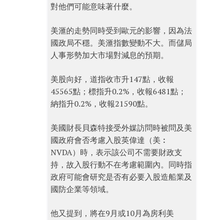
對他們可能意味著什麼。
美滙的走勢同時受到歐元的影響，因為法
國政局不穩。美滙指數變動不大。而儲局
人事形勢加大市場對減息的預期。
美股向好，道指收市升147點，收報
45565點；標指升0.2%，收報6481點；
納指升0.2%，收報21590點。
美國財長貝森特接受外媒訪問時被問及美
國政府會否考慮入股英偉達（美︰
NVDA）時，表示該公司不需要財政支
持，故入股行動不在考慮範圍內。同時指
政府可能會研究是否有必要入股造船業及
國防企業等領域。
他又提到，將在9月或10月為房利美