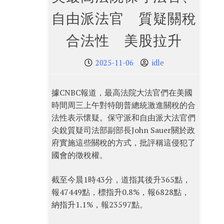
自由派法官 質疑關稅
合法性 美股拉升
2025-11-06
idle
據CNBC報道，最高法院大法官們在美國
時間周三上午對特朗普總統激進關稅的合
法性表示懷疑。保守派和自由派大法官們
尖銳質疑司法部副部長John Sauer關於政
府實施這些關稅的方式，批評稱這侵犯了
國會的徵稅權。
截至今晨1時43分，道指其後升365點，
報47449點，標指升0.8%，報6828點，
納指升1.1%，報23597點。