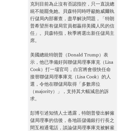
克到目前為止沒有否認指控，只一直說總
統不能罷免她。貝森特同時呼籲鮑威爾執
行儲局內部審查，盡早解決問題，「特朗
普希望所有儲局官員都贏得美國人民的信
任」。貝森特指，秋季將選出新任儲局主
席。
美國總統特朗普（Donald Trump）表
示，他已準備好與聯儲局理事庫克（Lisa
Cook）打一場官司，白宮將會很快任命
接替聯儲局理事庫克（Lisa Cook）的人
選，令他在聯儲局取得「多數席位
（majority）」，支持其大幅減息的訴
求。
彭博引述知情人士透露，特朗普發出解僱
儲局理事的信後，各地區儲備銀行行長之
間互相通電話，談論儲局理事庫克被解雇