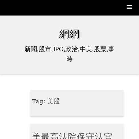
Skip
to
網網
content
新聞,股市,IPO,政治,中美,股票,事
時
Tag:
美股
美最高法院保守法官、