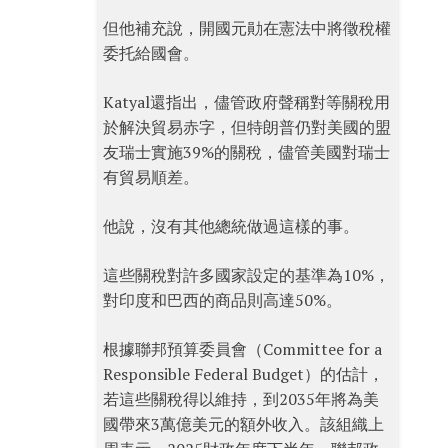
但他補充說，開國元勛在憲法中將徵稅權
委托給國會。
Katyal還指出，儘管政府聲稱對等關稅用
於解決貿易赤字，但特朗普仍對美國的盟
友瑞士實施39%的關稅，儘管美國對瑞士
有貿易順差。
他說，沒有其他總統做過這樣的事。
這些關稅對許多國家設定的基準為10%，
對印度和巴西的商品則高達50%。
根據聯邦預算委員會（Committee for a
Responsible Federal Budget）的估計，
若這些關稅得以維持，到2035年將為美
國帶來3萬億美元的額外收入。該組織上