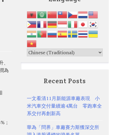
上升、
潤為
Recent Posts
相
一文看清11月新能源車廠表現 小
米汽車交付量續逾4萬台 零跑車全
系交付再創新高
6%；
華為「問界」車廠賽力斯獲深交所
調入港股通標的證券名單