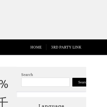
HOME
3RD PARTY LINK
Search
%
Search
千
Language