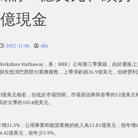
億現金
2022-11-06
idle
Berkshire Hathaway，美：BRK）公布第三季業績，由於通脹
損失抵消巴郡部分業務復甦，上季淨虧損26.9億美元，但經營利
10億美元相若，但低於市場預期，市場原估將與首季的32億美元
高於次季的1054億美元。
年增21.3%；公用事業和能源業務的收入為15.85億美元，按年增
.42億美元，按年少5.9%。