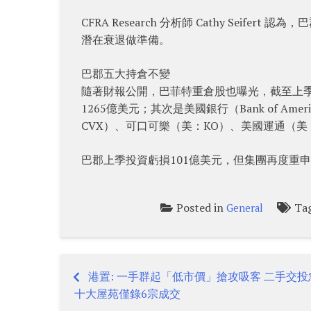
CFRA Research 分析師 Cathy Sei
潛在衰退做準備。
巴郡五大持倉不變
隨著財報公開，巴菲特重倉股也曝光，截至上季末
1265億美元；其次是美國銀行（Bank of Am
CVX）、可口可樂（美：KO）、美國運通（美：
巴郡上季投資虧損101億美元，但集團再度重
Posted in
Ta
General
港置: 一手群起「低市價」搶攻吸客 二手交投
Post
十大屋苑僅錄6宗成交