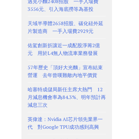
遇見小麵2408招股 一手入場費
3556元、引入海底撈等為基投
天域半導體2658招股、碳化硅外延
片製造商 一手入場費2929元
佑駕創新折讓近一成配股淨籌2億
元 用於L4無人物流車業務發展
57年歷史「頂好大光麵」宣布結束
營運 去年曾嘆難敵內地平價貨
哈塞特成儲局新任主席大熱門 12
月減息機會率為84.3%、明年預計再
減息三次
英偉達：Nvidia AI芯片領先業界一
代 對Google TPU成功感到高興