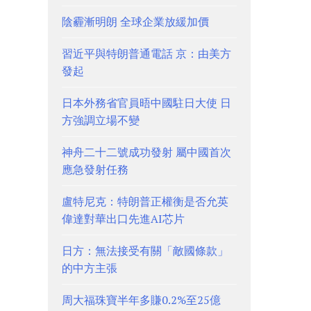
陰霾漸明朗 全球企業放緩加價
習近平與特朗普通電話 京：由美方
發起
日本外務省官員晤中國駐日大使 日
方強調立場不變
神舟二十二號成功發射 屬中國首次
應急發射任務
盧特尼克：特朗普正權衡是否允英
偉達對華出口先進AI芯片
日方：無法接受有關「敵國條款」
的中方主張
周大福珠寶半年多賺0.2%至25億