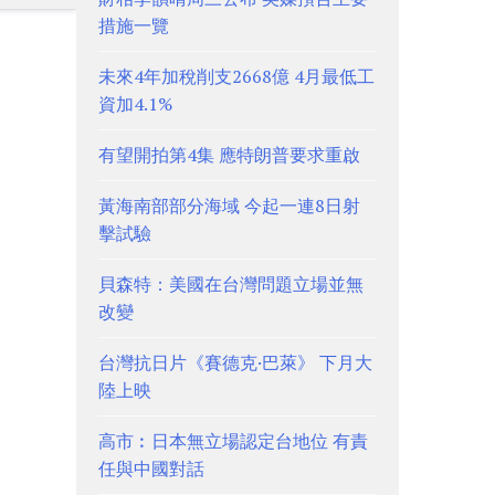
措施一覽
未來4年加稅削支2668億 4月最低工
資加4.1%
有望開拍第4集 應特朗普要求重啟
黃海南部部分海域 今起一連8日射
擊試驗
貝森特：美國在台灣問題立場並無
改變
台灣抗日片《賽德克·巴萊》 下月大
陸上映
高市︰日本無立場認定台地位 有責
任與中國對話