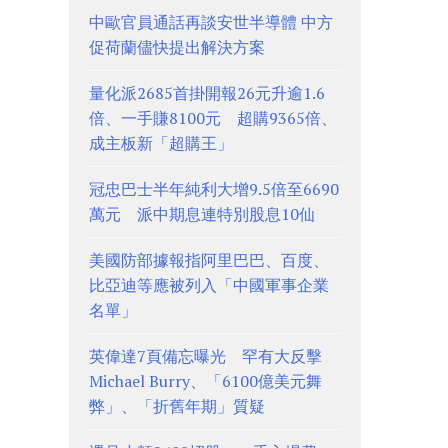
中歐官員通話再談安世半導體 中方
促荷蘭儘快提出解決方案
量化派2685首掛開報26元升逾1.6
倍、一手賺8100元 超購9365倍、
成主板新「超購王」
冠忠巴士半年純利大增9.5倍至6690
萬元 派中期息連特別股息10仙
美國防部據報指阿里巴巴、百度、
比亞迪等應被列入「中國軍事企業
名單」
英偉達7頁備忘曝光 罕有大反擊
Michael Burry、「6100億美元舞
弊」、「折舊年期」質疑