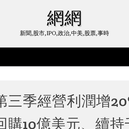
網網
新聞,股市,IPO,政治,中美,股票,事時
第三季經營利潤增20
回購10億美元、續持