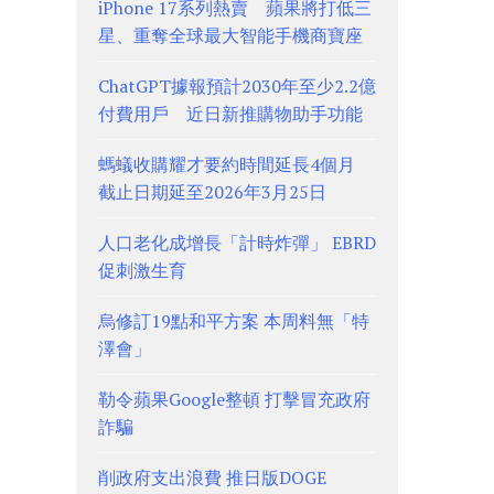
iPhone 17系列熱賣 蘋果將打低三
星、重奪全球最大智能手機商寶座
ChatGPT據報預計2030年至少2.2億
付費用戶 近日新推購物助手功能
螞蟻收購耀才要約時間延長4個月
截止日期延至2026年3月25日
人口老化成增長「計時炸彈」 EBRD
促刺激生育
烏修訂19點和平方案 本周料無「特
澤會」
勒令蘋果Google整頓 打擊冒充政府
詐騙
削政府支出浪費 推日版DOGE