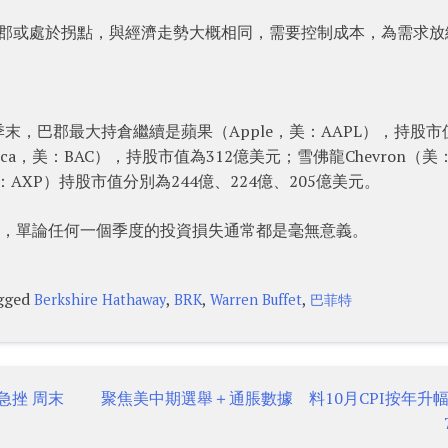
fert 認為，巴郡或處於拐點，與經濟走勢大概相同，需要控制成本，為需求
，巴郡最大持倉繼續是蘋果（Apple，美：AAPL），持股市
erica，美：BAC），持股市值為312億美元；雪佛龍Chevron（美
AXP）持股市值分別為244億、224億、205億美元。
申，單論任何一個季度的投資損失通常都是毫無意義。
gged
,
,
,
Berkshire Hathaway
BRK
Warren Buffet
巴菲特
急挫 周末
聚焦美中期選舉＋通脹數據 料10月CPI按年升