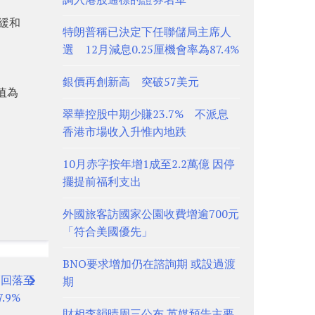
放緩和
特朗普稱已決定下任聯儲局主席人
選 12月減息0.25厘機會率為87.4%
銀價再創新高 突破57美元
值為
：
翠華控股中期少賺23.7% 不派息
香港市場收入升惟內地跌
10月赤字按年增1成至2.2萬億 因停
擺提前福利支出
外國旅客訪國家公園收費增逾700元
「符合美國優先」
BNO要求增加仍在諮詢期 或設過渡
幅回落至
期
7.9%
財相李韻晴周三公布 英媒預告主要