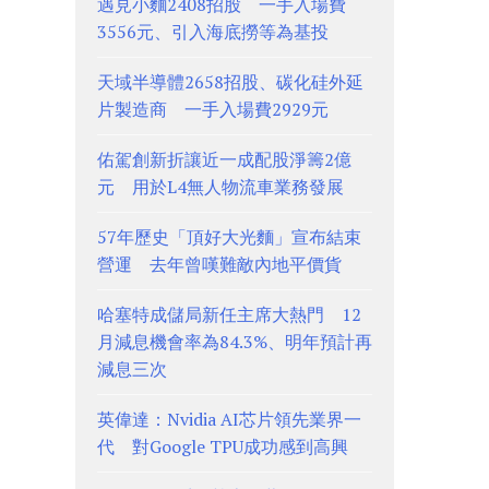
遇見小麵2408招股 一手入場費
3556元、引入海底撈等為基投
天域半導體2658招股、碳化硅外延
片製造商 一手入場費2929元
佑駕創新折讓近一成配股淨籌2億
元 用於L4無人物流車業務發展
57年歷史「頂好大光麵」宣布結束
營運 去年曾嘆難敵內地平價貨
哈塞特成儲局新任主席大熱門 12
月減息機會率為84.3%、明年預計再
減息三次
英偉達：Nvidia AI芯片領先業界一
代 對Google TPU成功感到高興