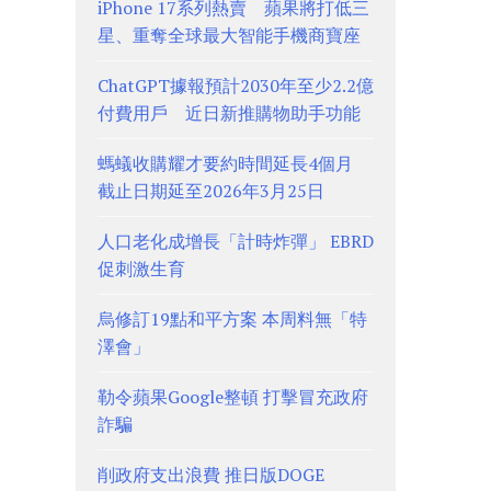
iPhone 17系列熱賣 蘋果將打低三
星、重奪全球最大智能手機商寶座
ChatGPT據報預計2030年至少2.2億
付費用戶 近日新推購物助手功能
螞蟻收購耀才要約時間延長4個月
截止日期延至2026年3月25日
人口老化成增長「計時炸彈」 EBRD
促刺激生育
烏修訂19點和平方案 本周料無「特
澤會」
勒令蘋果Google整頓 打擊冒充政府
詐騙
削政府支出浪費 推日版DOGE