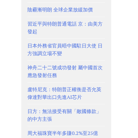
陰霾漸明朗 全球企業放緩加價
習近平與特朗普通電話 京：由美方
發起
日本外務省官員晤中國駐日大使 日
方強調立場不變
神舟二十二號成功發射 屬中國首次
應急發射任務
盧特尼克：特朗普正權衡是否允英
偉達對華出口先進AI芯片
日方：無法接受有關「敵國條款」
的中方主張
周大福珠寶半年多賺0.2%至25億