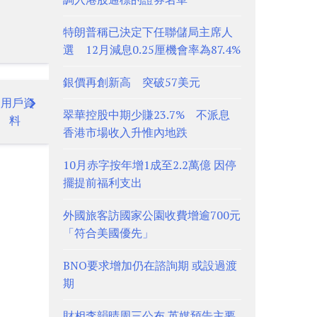
特朗普稱已決定下任聯儲局主席人
選 12月減息0.25厘機會率為87.4%
銀價再創新高 突破57美元
取用戶資
翠華控股中期少賺23.7% 不派息
料
香港市場收入升惟內地跌
10月赤字按年增1成至2.2萬億 因停
擺提前福利支出
外國旅客訪國家公園收費增逾700元
「符合美國優先」
BNO要求增加仍在諮詢期 或設過渡
期
財相李韻晴周三公布 英媒預告主要