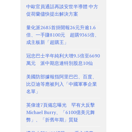
中歐官員通話再談安世半導體 中方
促荷蘭儘快提出解決方案
量化派2685首掛開報26元升逾1.6
倍、一手賺8100元 超購9365倍、
成主板新「超購王」
冠忠巴士半年純利大增9.5倍至6690
萬元 派中期息連特別股息10仙
美國防部據報指阿里巴巴、百度、
比亞迪等應被列入「中國軍事企業
名單」
英偉達7頁備忘曝光 罕有大反擊
Michael Burry、「6100億美元舞
弊」、「折舊年期」質疑