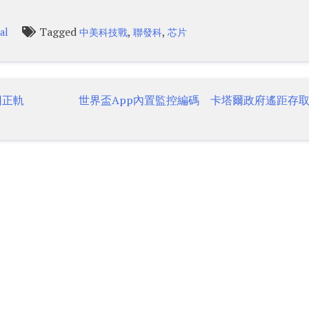
Tagged
,
,
al
中美科技戰
聯發科
芯片
回正軌
世界盃App內置監控編碼 卡塔爾政府遙距存