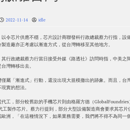
2022-11-14
idle
，以令芯片供應不穩，芯片設計商聯發科行政總裁蔡力行指，設
分製造廠亦正考慮以漸進方式，從台灣轉移至其他地方。
，其行政總裁蔡力行當日接受外媒《路透社》訪問時指，中美之
從台灣轉移出去。
灣僅屬「漸進式」行動，還沒出現大規模撤出的跡象。而且，台
不現實的想法。
，部分較舊款的手機芯片則由格羅方德（GlobalFoundrie
l）代工製作芯片。蔡力行提到，部分大型設備製造商會要求其芯片
或歐洲，「在這種情況下，如果業務需要，我們將不得不為同一