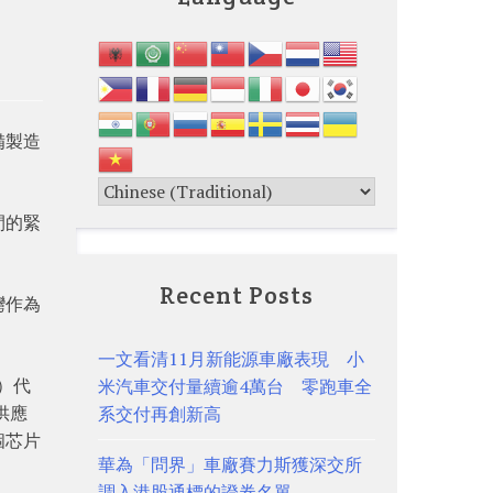
備製造
間的緊
Recent Posts
灣作為
一文看清11月新能源車廠表現 小
s）代
米汽車交付量續逾4萬台 零跑車全
供應
系交付再創新高
個芯片
華為「問界」車廠賽力斯獲深交所
調入港股通標的證券名單