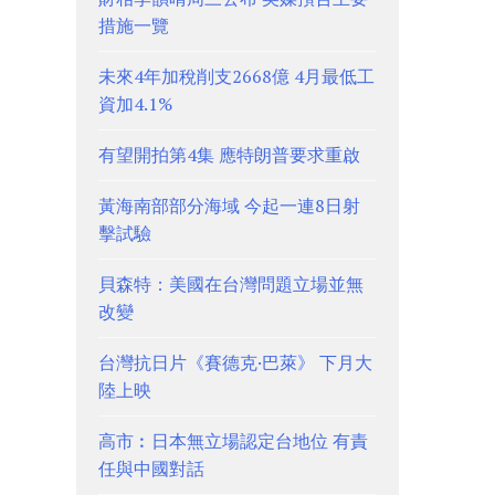
措施一覽
未來4年加稅削支2668億 4月最低工
資加4.1%
有望開拍第4集 應特朗普要求重啟
黃海南部部分海域 今起一連8日射
擊試驗
貝森特：美國在台灣問題立場並無
改變
台灣抗日片《賽德克·巴萊》 下月大
陸上映
高市︰日本無立場認定台地位 有責
任與中國對話