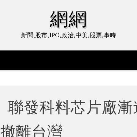
網網
新聞,股市,IPO,政治,中美,股票,事時
 聯發科料芯片廠漸
式撤離台灣