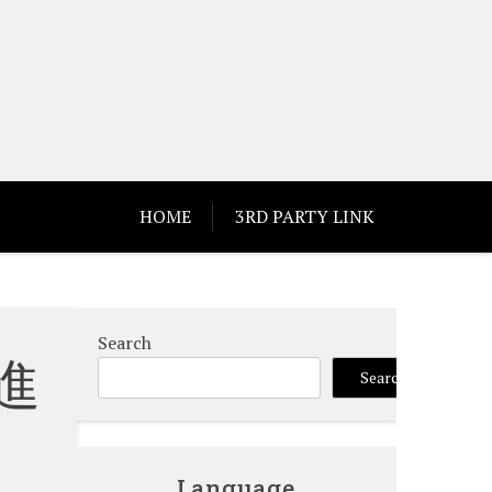
HOME
3RD PARTY LINK
Search
進
Search
Language