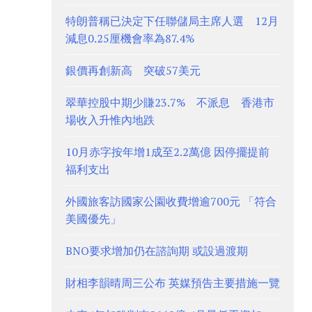
特朗普稱已決定下任聯儲局主席人選 12月
減息0.25厘機會率為87.4%
銀價再創新高 突破57美元
翠華控股中期少賺23.7% 不派息 香港市
場收入升惟內地跌
10月赤字按年增1成至2.2萬億 因停擺提前
福利支出
外國旅客訪國家公園收費增逾700元 「符合
美國優先」
BNO要求增加仍在諮詢期 或設過渡期
財相李韻晴周三公布 英媒預告主要措施一覽