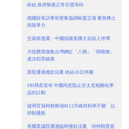
終結 政府恢復正常仍需等待
德國財長訪華前密集協調歐盟立場 聚焦稀土
與競爭力
交易商透露：中國採購美國大豆陷入停滯
大陸懸賞徵集台灣網紅「八炯」「閩南狼」
違法犯罪線索
眾院通過撥款法案 終結43日停擺
FBI局長宣布 中國同意阻止芬太尼相關化學
品的計劃
儲局官員柯林斯傾向12月維持利率不變 以
抑制通脹
美國眾議院通過臨時撥款法案 待特朗普簽