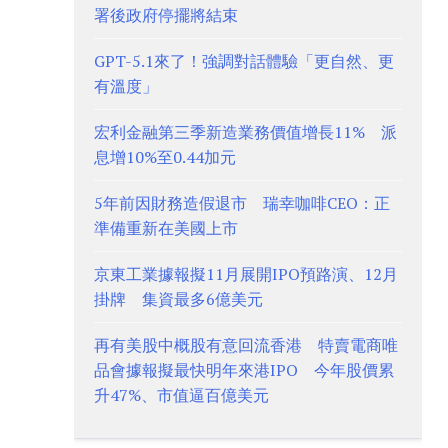
署後政府停擺將結束
GPT-5.1來了！強調對話體驗「更自然、更
有溫度」
宏利金融第三季新造業務價值增長11% 派
息增10%至0.44加元
5年前因財務造假退市 瑞幸咖啡CEO：正
準備重新在美國上市
京東工業據報擬11月展開IPO預路演、12月
掛牌 集資最多6億美元
再有美股中概股有意回流香港 特賣電商唯
品會據報擬最快明年來港IPO 今年股價累
升47%、市值逼百億美元