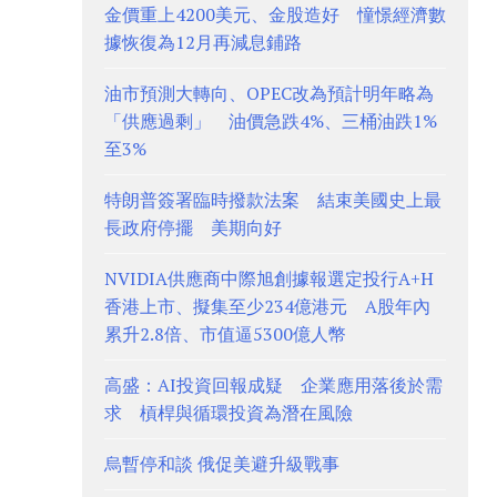
金價重上4200美元、金股造好 憧憬經濟數
據恢復為12月再減息鋪路
油市預測大轉向、OPEC改為預計明年略為
「供應過剩」 油價急跌4%、三桶油跌1%
至3%
特朗普簽署臨時撥款法案 結束美國史上最
長政府停擺 美期向好
NVIDIA供應商中際旭創據報選定投行A+H
香港上市、擬集至少234億港元 A股年內
累升2.8倍、市值逼5300億人幣
高盛：AI投資回報成疑 企業應用落後於需
求 槓桿與循環投資為潛在風險
烏暫停和談 俄促美避升級戰事