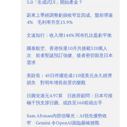
3.0「生成式UI」開始產金？
蔚來上季經調整虧損收窄近四成、盤前彈逾
4% 毛利率升至13.9%
文遠知行：收入增144% 阿布扎比盈虧平衡
國泰航空、香港快運10月共接載320萬人
次 前者聖誕預訂強健、後者密切留意日本
需求
美財長：43日停擺造成110億美元永久經濟
損失 對明年增長前景仍樂觀
日圓兌港元4.97算 日政府顧問：日本可積
極干預支撐日圓、或跌至160前就出手
Sam Altman內部信曝光：AI領先優勢收
窄 Gemini 令OpenAI面臨嚴峻挑戰