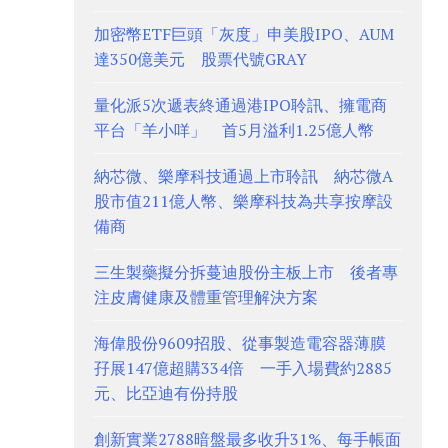
加密幣ETF巨頭「灰度」申美股IPO、AUM
達350億美元 股票代號GRAY
量化派5次遞表終通過港IPO聆訊、擁電商
平台「羊小咩」 首5月溢利1.25億人幣
納芯微、樂摩科技通過上市聆訊 納芯微A
股市值211億人幣、樂摩科技為共享按摩設
備商
三生製藥擬分拆蔓迪股份主板上市 後者專
注皮膚健康及體重管理解決方案
海偉股份9609招股、從事製造電容器薄膜
孖展147億超購334倍 一手入場費約2885
元、比亞迪有份持股
創新實業2788暗盤最多收升31%、每手帳面