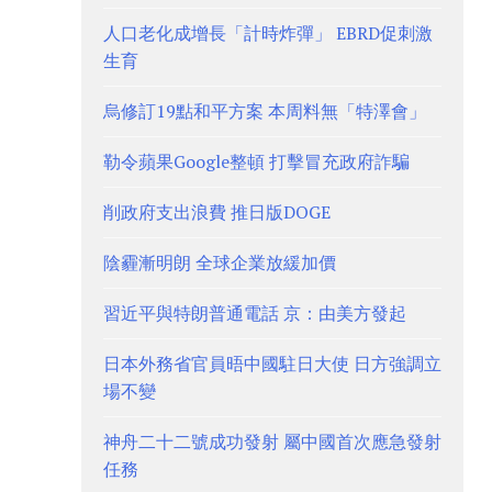
人口老化成增長「計時炸彈」 EBRD促刺激
生育
烏修訂19點和平方案 本周料無「特澤會」
勒令蘋果Google整頓 打擊冒充政府詐騙
削政府支出浪費 推日版DOGE
陰霾漸明朗 全球企業放緩加價
習近平與特朗普通電話 京：由美方發起
日本外務省官員晤中國駐日大使 日方強調立
場不變
神舟二十二號成功發射 屬中國首次應急發射
任務