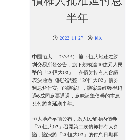
債權人批准延付息
半年
2022-11-27
idle
中國恒大 （03333） 旗下恒大地產在深
圳交易所發公告，旗下規模達40億元人民
幣的「20恒大02」，在債券持有人會議
表決通過《關於調整「20恒大02」債券
利息兌付安排的議案》，議案最終獲得超
過6成同意票通過，意味該筆債券的本息
兌付將會延期半年。
恒大地產早前公布，為人民幣境內債券
「20恒大02」召開第二次債券持有人會
議，議決將「20恒大02」的付息日期再