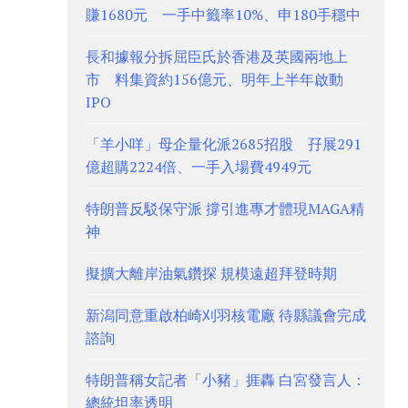
賺1680元 一手中籤率10%、申180手穩中
長和據報分拆屈臣氏於香港及英國兩地上
市 料集資約156億元、明年上半年啟動
IPO
「羊小咩」母企量化派2685招股 孖展291
億超購2224倍、一手入場費4949元
特朗普反駁保守派 撐引進專才體現MAGA精
神
擬擴大離岸油氣鑽探 規模遠超拜登時期
新潟同意重啟柏崎刈羽核電廠 待縣議會完成
諮詢
特朗普稱女記者「小豬」捱轟 白宮發言人：
總統坦率透明