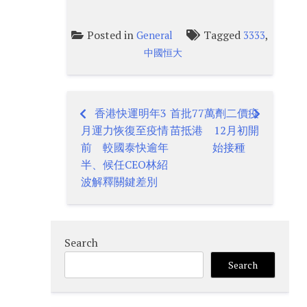
Posted in
Tagged
,
General
3333
中國恒大
香港快運明年3
首批77萬劑二價疫
Post
月運力恢復至疫情
苗抵港 12月初開
navigation
前 較國泰快逾年
始接種
半、候任CEO林紹
波解釋關鍵差別
Search
Search