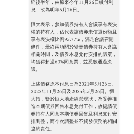
延後半年，由原來今年11月26日繳付利
息，改為明年5月26日。
恒大表示，參加債券持有人會議享有表決
權的持有人，佔代表該債券未償還份額且
享有表決權比例95.77%，滿足會議召開
條件，最終兩項關於變更債券持有人會議
相關時間，及債券本息兌付安排的議案，
均獲得超過60%同意票，並悉數通過決
議。
上述債務原本付息日為2021年5月26日、
2022年11月26日及2023年5月26日。恒
大指，鑒於恒大地產經營現狀，為妥善推
進本期債券回售本息兌付工作，故提請債
券持有人同意本期債券回售及利息支付安
排調整，而今次調整並不觸發債務的相關
違約責任。