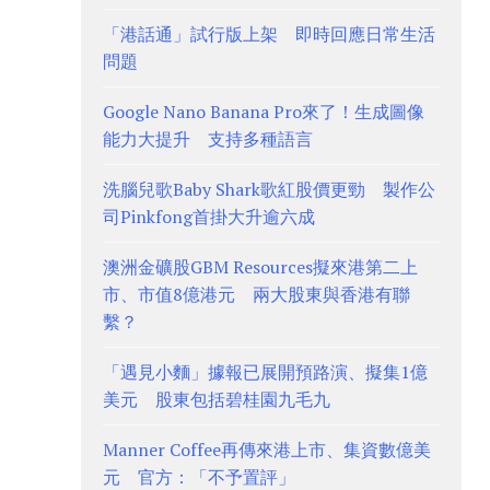
「港話通」試行版上架 即時回應日常生活
問題
Google Nano Banana Pro來了！生成圖像
能力大提升 支持多種語言
洗腦兒歌Baby Shark歌紅股價更勁 製作公
司Pinkfong首掛大升逾六成
澳洲金礦股GBM Resources擬來港第二上
市、市值8億港元 兩大股東與香港有聯
繫？
「遇見小麵」據報已展開預路演、擬集1億
美元 股東包括碧桂園九毛九
Manner Coffee再傳來港上市、集資數億美
元 官方：「不予置評」