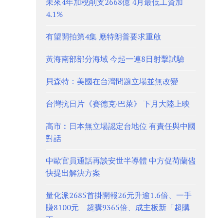
未來4年加稅削支2668億 4月最低工資加
4.1%
有望開拍第4集 應特朗普要求重啟
黃海南部部分海域 今起一連8日射擊試驗
貝森特：美國在台灣問題立場並無改變
台灣抗日片《賽德克·巴萊》 下月大陸上映
高市︰日本無立場認定台地位 有責任與中國
對話
中歐官員通話再談安世半導體 中方促荷蘭儘
快提出解決方案
量化派2685首掛開報26元升逾1.6倍、一手
賺8100元 超購9365倍、成主板新「超購