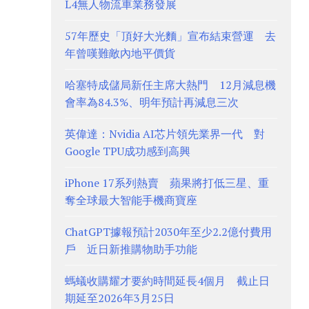
L4無人物流車業務發展
57年歷史「頂好大光麵」宣布結束營運 去
年曾嘆難敵內地平價貨
哈塞特成儲局新任主席大熱門 12月減息機
會率為84.3%、明年預計再減息三次
英偉達：Nvidia AI芯片領先業界一代 對
Google TPU成功感到高興
iPhone 17系列熱賣 蘋果將打低三星、重
奪全球最大智能手機商寶座
ChatGPT據報預計2030年至少2.2億付費用
戶 近日新推購物助手功能
螞蟻收購耀才要約時間延長4個月 截止日
期延至2026年3月25日