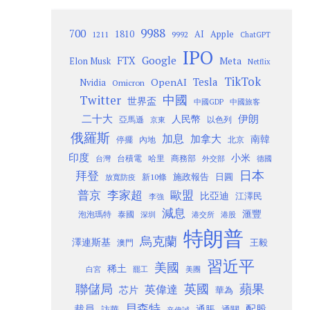
9988
700
1810
AI
Apple
1211
9992
ChatGPT
IPO
Google
FTX
Meta
Elon Musk
Netflix
TikTok
Tesla
OpenAI
Nvidia
Omicron
Twitter
中國
世界盃
中國GDP
中國旅客
二十大
伊朗
人民幣
以色列
亞馬遜
京東
俄羅斯
加息
加拿大
南韓
內地
停擺
北京
印度
小米
台灣
台積電
哈里
商務部
外交部
德國
日本
拜登
施政報告
日圓
新10條
放寬防疫
歐盟
普京
李家超
比亞迪
江澤民
李強
減息
滙豐
泡泡瑪特
泰國
深圳
港股
港交所
特朗普
烏克蘭
澤連斯基
澳門
王毅
習近平
美國
稀土
白宮
罷工
美團
聯儲局
蘋果
英國
英偉達
芯片
華為
貝森特
裁員
配股
通脹
訪華
通關
辛偉誠