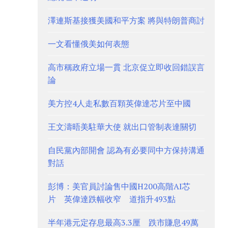
澤連斯基接獲美國和平方案 將與特朗普商討
一文看懂俄美如何表態
高市稱政府立場一貫 北京促立即收回錯誤言
論
美方控4人走私數百顆英偉達芯片至中國
王文濤晤美駐華大使 就出口管制表達關切
自民黨內部開會 認為有必要同中方保持溝通
對話
彭博：美官員討論售中國H200高階AI芯
片 英偉達跌幅收窄 道指升493點
半年港元定存息最高3.3厘 跌市賺息49萬