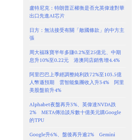
盧特尼克：特朗普正權衡是否允英偉達對華
出口先進AI芯片
日方：無法接受有關「敵國條款」的中方主
張
周大福珠寶半年多賺0.2%至25億元、中期
息升10%至0.22元 港澳同店銷售增4.4%
阿里巴巴上季經調整純利跌72%至103.5億
人幣遜預期 雲智能集團收入升34% 阿里
美股盤前升4%
Alphabet夜盤再升3%、英偉達NVDA跌
2% META傳洽談斥數十億美元購Google
的TPU
Google升6%、盤後再升逾2% Gemini