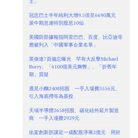
王」
冠忠巴士半年純利大增9.5倍至6690萬元
派中期息連特別股息10仙
美國防部據報指阿里巴巴、百度、比亞迪等
應被列入「中國軍事企業名單」
英偉達7頁備忘曝光 罕有大反擊Michael
Burry、「6100億美元舞弊」、「折舊年
期」質疑
遇見小麵2408招股 一手入場費3556元、
引入海底撈等為基投
天域半導體2658招股、碳化硅外延片製造
商 一手入場費2929元
佑駕創新折讓近一成配股淨籌2億元 用於