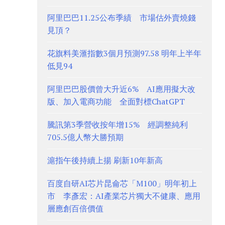
阿里巴巴11.25公布季績 市場估外賣燒錢
見頂？
花旗料美滙指數3個月預測97.58 明年上半年
低見94
阿里巴巴股價曾大升近6% AI應用擬大改
版、加入電商功能 全面對標ChatGPT
騰訊第3季營收按年增15% 經調整純利
705.5億人幣大勝預期
滬指午後持續上揚 刷新10年新高
百度自研AI芯片昆侖芯「M100」明年初上
市 李彥宏：AI產業芯片獨大不健康、應用
層應創百倍價值