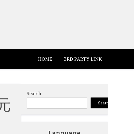
HOME
3RD PARTY LINK
Search
元
Search
、
Language