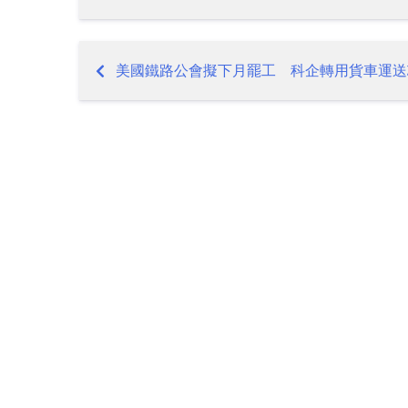
美國鐵路公會擬下月罷工 科企轉用貨車運送
Post
navigation