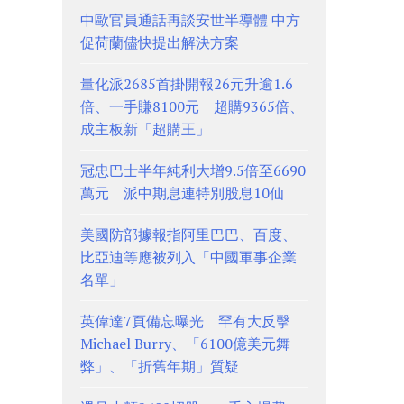
中歐官員通話再談安世半導體 中方
促荷蘭儘快提出解決方案
量化派2685首掛開報26元升逾1.6
倍、一手賺8100元 超購9365倍、
成主板新「超購王」
冠忠巴士半年純利大增9.5倍至6690
萬元 派中期息連特別股息10仙
美國防部據報指阿里巴巴、百度、
比亞迪等應被列入「中國軍事企業
名單」
英偉達7頁備忘曝光 罕有大反擊
Michael Burry、「6100億美元舞
弊」、「折舊年期」質疑