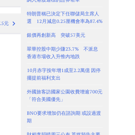
特朗普稱已決定下任聯儲局主席人
選 12月減息0.25厘機會率為87.4%
.5元
銀價再創新高 突破57美元
翠華控股中期少賺23.7% 不派息
香港市場收入升惟內地跌
10月赤字按年增1成至2.2萬億 因停
擺提前福利支出
外國旅客訪國家公園收費增逾700元
「符合美國優先」
BNO要求增加仍在諮詢期 或設過渡
期
財相李韻晴周三公布 英媒預告主要