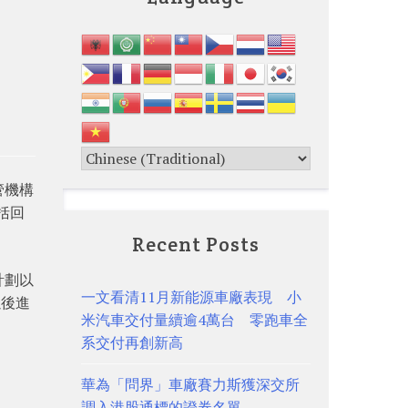
管機構
括回
Recent Posts
計劃以
一文看清11月新能源車廠表現 小
以後進
米汽車交付量續逾4萬台 零跑車全
系交付再創新高
華為「問界」車廠賽力斯獲深交所
調入港股通標的證券名單