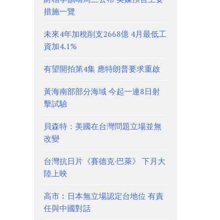
措施一覽
未來4年加稅削支2668億 4月最低工
資加4.1%
有望開拍第4集 應特朗普要求重啟
黃海南部部分海域 今起一連8日射
擊試驗
貝森特：美國在台灣問題立場並無
改變
台灣抗日片《賽德克·巴萊》 下月大
陸上映
高市︰日本無立場認定台地位 有責
任與中國對話