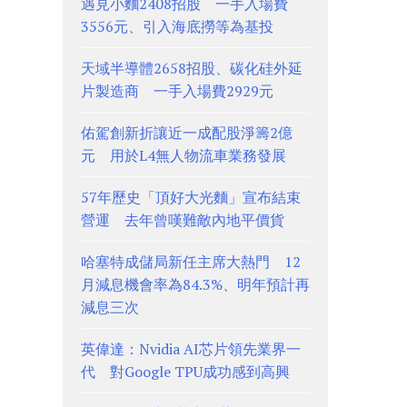
遇見小麵2408招股 一手入場費
3556元、引入海底撈等為基投
天域半導體2658招股、碳化硅外延
片製造商 一手入場費2929元
佑駕創新折讓近一成配股淨籌2億
元 用於L4無人物流車業務發展
57年歷史「頂好大光麵」宣布結束
營運 去年曾嘆難敵內地平價貨
哈塞特成儲局新任主席大熱門 12
月減息機會率為84.3%、明年預計再
減息三次
英偉達：Nvidia AI芯片領先業界一
代 對Google TPU成功感到高興