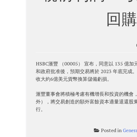
回
HSBC滙豐 （00005） 宣布，同意以 13
和政府批准後，預期交易將於 2023 年底完
收大約6億美元貨幣換算儲備虧損。
滙豐董事會將積極考慮有機增長和投資的機會
外），將交易創造的額外富餘資本適量退還股東。
行。
Posted in
Genera