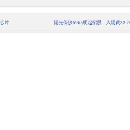
芯片
陽光保險6963明起招股 入場費3257