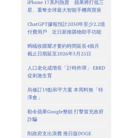
iPhone 17系列熱賣 蘋果將打低三
星、重奪全球最大智能手機商寶座
ChatGPT據報預計2030年至少2.2億
付費用戶 近日新推購物助手功能
螞蟻收購耀才要約時間延長4個月
截止日期延至2026年3月25日
人口老化成增長「計時炸彈」 EBRD
促刺激生育
烏修訂19點和平方案 本周料無「特
澤會」
勒令蘋果Google整頓 打擊冒充政府
詐騙
削政府支出浪費 推日版DOGE