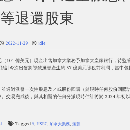
購等退還股東
2022-11-29
idle
5 億加元（101 億美元）現金出售加拿大業務予加拿大皇家銀行，待監
成。預計今次出售將導致滙豐產生約 57 億美元除稅前利潤，當中包
，並通過派發一次性股息及／或股份回購（於現時任何股份回購
交易完成後，與其相關的任何分派現時估計將於 2024 年初
Tagged
,
,
,
l
5
HSBC
加拿大業務
滙豐