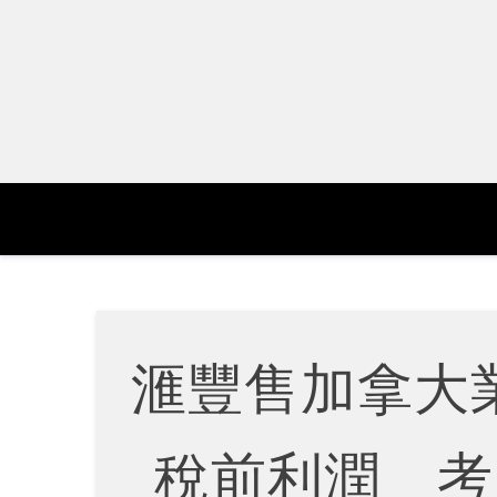
Skip
to
content
滙豐售加拿大
稅前利潤 考