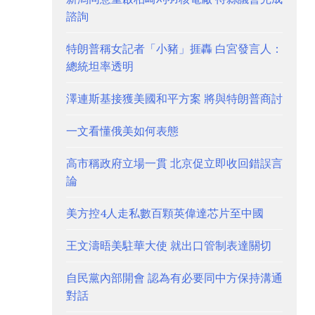
諮詢
特朗普稱女記者「小豬」捱轟 白宮發言人：
總統坦率透明
澤連斯基接獲美國和平方案 將與特朗普商討
一文看懂俄美如何表態
高市稱政府立場一貫 北京促立即收回錯誤言
論
美方控4人走私數百顆英偉達芯片至中國
王文濤晤美駐華大使 就出口管制表達關切
自民黨內部開會 認為有必要同中方保持溝通
對話