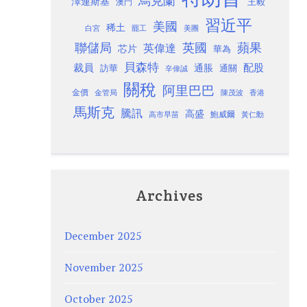
烏克蘭
澤連斯基
澳門
王毅
習近平
美國
稀土
白宮
罷工
美團
聯儲局
蘋果
英國
英偉達
芯片
華為
貝森特
裁員
配股
通脹
訪華
通關
辛偉誠
關稅
阿里巴巴
金價
金管局
香港
陳茂波
馬斯克
騰訊
高盛
高市早苗
鮑威爾
黃仁勳
Archives
December 2025
November 2025
October 2025