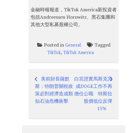
金融時報報道，TikTok America新投資者
包括Andreessen Horowitz、黑石集團和
其他大型私募股權公司。
Posted in
Tagged
General
,
TikTok
TikTok America
美前財長薩默
白宮證實馬斯克完
Post
斯：特朗普關稅政
成DOGE工作不再
navigation
策必對經濟造成類
擔任公職 特斯拉
似石油危機衝擊
股價低位反彈
13%