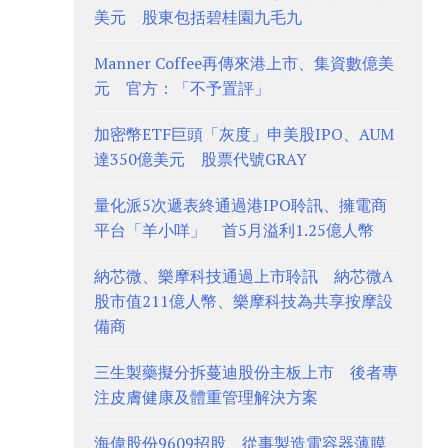
美元 股東包括碧桂園九毛九
Manner Coffee再傳來港上市、集資數億美
元 官方：「不予置評」
加密幣ETF巨頭「灰度」申美股IPO、AUM
達350億美元 股票代號GRAY
量化派5次遞表終通過港IPO聆訊、擁電商
平台「羊小咩」 首5月溢利1.25億人幣
納芯微、樂摩科技通過上市聆訊 納芯微A
股市值211億人幣、樂摩科技為共享按摩設
備商
三生製藥擬分拆蔓迪股份主板上市 後者專
注皮膚健康及體重管理解決方案
海偉股份9609招股、從事製造電容器薄膜