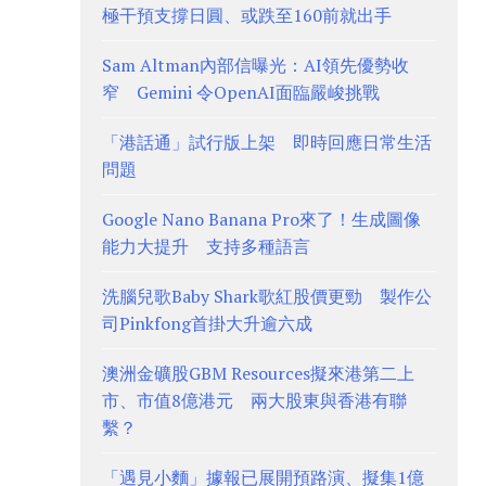
極干預支撐日圓、或跌至160前就出手
Sam Altman內部信曝光：AI領先優勢收
窄 Gemini 令OpenAI面臨嚴峻挑戰
「港話通」試行版上架 即時回應日常生活
問題
Google Nano Banana Pro來了！生成圖像
能力大提升 支持多種語言
洗腦兒歌Baby Shark歌紅股價更勁 製作公
司Pinkfong首掛大升逾六成
澳洲金礦股GBM Resources擬來港第二上
市、市值8億港元 兩大股東與香港有聯
繫？
「遇見小麵」據報已展開預路演、擬集1億