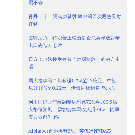
場不變
神舟二十二號成功發射 屬中國首次應急發射
任務
盧特尼克：特朗普正權衡是否允英偉達對華
出口先進AI芯片
日方：無法接受有關「敵國條款」的中方主
張
周大福珠寶半年多賺0.2%至25億元、中期
息升10%至0.22元 港澳同店銷售增4.4%
阿里巴巴上季經調整純利跌72%至103.5億
人幣遜預期 雲智能集團收入升34% 阿里
美股盤前升4%
Alphabet夜盤再升3%、英偉達NVDA跌