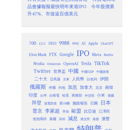
品會據報擬最快明年來港IPO 今年股價累
升47%、市值逼百億美元
9988
700
1810
AI
Apple
1211
9992
ChatGPT
IPO
Google
FTX
Meta
Elon Musk
Netflix
TikTok
Tesla
OpenAI
Nvidia
Omicron
Twitter
中國
世界盃
中國GDP
中國旅客
二十大
伊朗
人民幣
以色列
亞馬遜
京東
俄羅斯
加息
加拿大
南韓
內地
停擺
北京
印度
小米
台灣
台積電
哈里
商務部
外交部
德國
日本
拜登
施政報告
日圓
新10條
放寬防疫
歐盟
普京
李家超
比亞迪
江澤民
李強
減息
滙豐
泡泡瑪特
泰國
深圳
港股
港交所
特朗普