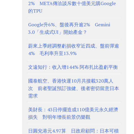
2% META傳洽談斥數十億美元購Google
的TPU
Google升6%、盤後再升逾2% Gemini
3.0「生成式UI」開始產金？
蔚來上季經調整虧損收窄近四成、盤前彈逾
4% 毛利率升至13.9%
文遠知行：收入增144% 阿布扎比盈虧平衡
國泰航空、香港快運10月共接載320萬人
次 前者聖誕預訂強健、後者密切留意日本
需求
美財長：43日停擺造成110億美元永久經濟
損失 對明年增長前景仍樂觀
日圓兌港元4.97算 日政府顧問：日本可積