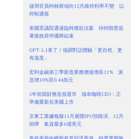
儲局官員柯林斯傾向12月維持利率不變 以
抑制通脹
美國眾議院通過臨時撥款法案 待特朗普簽
署後政府停擺將結束
GPT-5.1來了！強調對話體驗「更自然、更
有溫度」
宏利金融第三季新造業務價值增長11% 派
息增10%至0.44加元
5年前因財務造假退市 瑞幸咖啡CEO：正
準備重新在美國上市
京東工業據報擬11月展開IPO預路演、12月
掛牌 集資最多6億美元
再有美股中概股有意回流香港 特賣電商唯