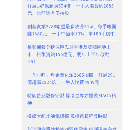
孖展147億超購334倍 一手入場費約2885
元、比亞迪有份持股
創新實業2788暗盤最多收升31%、每手帳面
賺1680元 一手中籤率10%、申180手穩中
長和據報分拆屈臣氏於香港及英國兩地上
市 料集資約156億元、明年上半年啟動
IPO
「羊小咩」母企量化派2685招股 孖展291
億超購2224倍、一手入場費4949元
特朗普反駁保守派 撐引進專才體現MAGA精
神
擬擴大離岸油氣鑽探 規模遠超拜登時期
新潟同意重啟柏崎刈羽核電廠 待縣議會完成