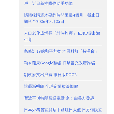
戶 近日新推購物助手功能
螞蟻收購耀才要約時間延長4個月 截止日
期延至2026年3月25日
人口老化成增長「計時炸彈」 EBRD促刺激
生育
烏修訂19點和平方案 本周料無「特澤會」
勒令蘋果Google整頓 打擊冒充政府詐騙
削政府支出浪費 推日版DOGE
陰霾漸明朗 全球企業放緩加價
習近平與特朗普通電話 京：由美方發起
日本外務省官員晤中國駐日大使 日方強調立