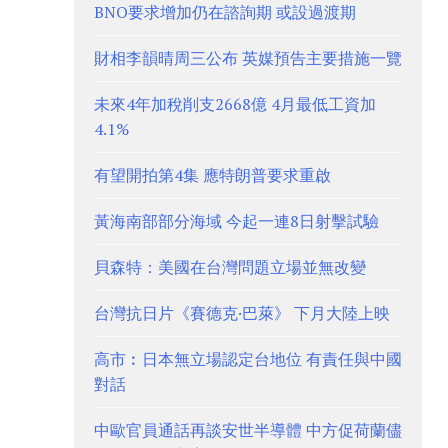
BNO要求增加仍在諮詢期 或設過渡期
財相李韻晴周三公布 英媒預告主要措施一覽
未來4年加稅削支2668億 4月最低工資加
4.1%
有望開拍第4集 應特朗普要求重啟
黃海南部部分海域 今起一連8日射擊試驗
貝森特：美國在台灣問題立場並無改變
台灣抗日片《賽德克·巴萊》 下月大陸上映
高市︰日本無立場認定台地位 有責任與中國
對話
中歐官員通話再談安世半導體 中方促荷蘭儘