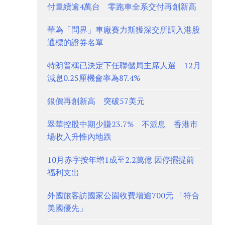
付量續逾4萬台 零跑車全系交付再創新高
華為「問界」車廠賽力斯獲深交所調入港股
通標的證券名單
特朗普稱已決定下任聯儲局主席人選 12月
減息0.25厘機會率為87.4%
銀價再創新高 突破57美元
翠華控股中期少賺23.7% 不派息 香港市
場收入升惟內地跌
10月赤字按年增1成至2.2萬億 因停擺提前
福利支出
外國旅客訪國家公園收費增逾700元 「符合
美國優先」