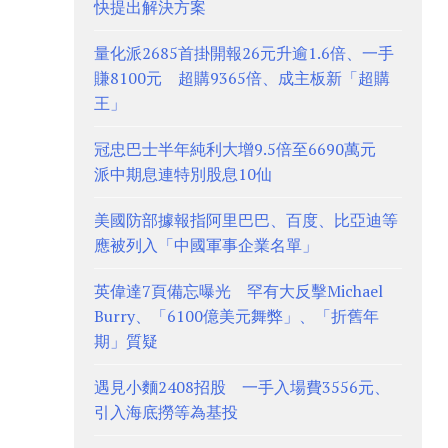
快提出解決方案
量化派2685首掛開報26元升逾1.6倍、一手
賺8100元 超購9365倍、成主板新「超購
王」
冠忠巴士半年純利大增9.5倍至6690萬元
派中期息連特別股息10仙
美國防部據報指阿里巴巴、百度、比亞迪等
應被列入「中國軍事企業名單」
英偉達7頁備忘曝光 罕有大反擊Michael
Burry、「6100億美元舞弊」、「折舊年
期」質疑
遇見小麵2408招股 一手入場費3556元、
引入海底撈等為基投