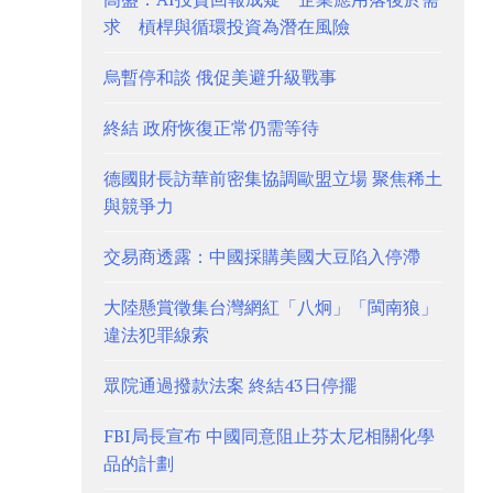
求 槓桿與循環投資為潛在風險
烏暫停和談 俄促美避升級戰事
終結 政府恢復正常仍需等待
德國財長訪華前密集協調歐盟立場 聚焦稀土
與競爭力
交易商透露：中國採購美國大豆陷入停滯
大陸懸賞徵集台灣網紅「八炯」「閩南狼」
違法犯罪線索
眾院通過撥款法案 終結43日停擺
FBI局長宣布 中國同意阻止芬太尼相關化學
品的計劃