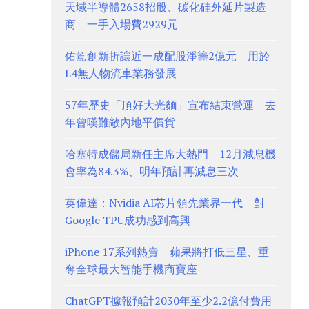
天域半導體2658招股、碳化硅外延片製造
商 一手入場費2929元
佑駕創新折讓近一成配股淨籌2億元 用於
L4無人物流車業務發展
57年歷史「頂好大光麵」宣布結束營運 去
年曾嘆難敵內地平價貨
哈塞特成儲局新任主席大熱門 12月減息機
會率為84.3%、明年預計再減息三次
英偉達：Nvidia AI芯片領先業界一代 對
Google TPU成功感到高興
iPhone 17系列熱賣 蘋果將打低三星、重
奪全球最大智能手機商寶座
ChatGPT據報預計2030年至少2.2億付費用