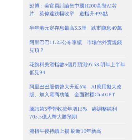
彭博：美官員討論售中國H200高階AI芯
片 英偉達跌幅收窄 道指升493點
半年港元定存息最高3.3厘 跌市賺息49萬
阿里巴巴11.25公布季績 市場估外賣燒錢
見頂？
花旗料美滙指數3個月預測97.58 明年上半年
低見94
阿里巴巴股價曾大升近6% AI應用擬大改
版、加入電商功能 全面對標ChatGPT
騰訊第3季營收按年增15% 經調整純利
705.5億人幣大勝預期
滬指午後持續上揚 刷新10年新高