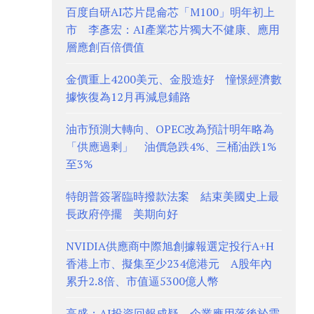
百度自研AI芯片昆侖芯「M100」明年初上
市 李彥宏：AI產業芯片獨大不健康、應用
層應創百倍價值
金價重上4200美元、金股造好 憧憬經濟數
據恢復為12月再減息鋪路
油市預測大轉向、OPEC改為預計明年略為
「供應過剩」 油價急跌4%、三桶油跌1%
至3%
特朗普簽署臨時撥款法案 結束美國史上最
長政府停擺 美期向好
NVIDIA供應商中際旭創據報選定投行A+H
香港上市、擬集至少234億港元 A股年內
累升2.8倍、市值逼5300億人幣
高盛：AI投資回報成疑 企業應用落後於需