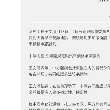
商務部長王文濤4月8日、9日分別與歐盟委員
長扎夫魯舉行視頻通話，圍繞應對美加徵所謂
車價格承諾談判。
中歐同意 立即開展電動汽車價格承諾談判
王文濤表示，中方願與包括東盟在內的貿易伙
各自關切，共同維護多邊貿易體制。
王文濤強調，在當前形勢下，中歐共同維護以
全球貿易注入更多穩定性、確定性。
據中國商務部通報，扎夫魯表示，馬方願共同