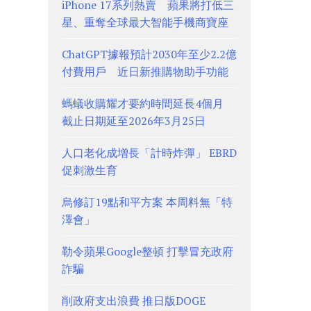
iPhone 17系列熱賣 蘋果將打低三
星、重奪全球最大智能手機商寶座
ChatGPT據報預計2030年至少2.2億
付費用戶 近日新推購物助手功能
螞蟻收購耀才要約時間延長4個月
截止日期延至2026年3月25日
人口老化成增長「計時炸彈」 EBRD
促刺激生育
烏修訂19點和平方案 本周料無「特
澤會」
勒令蘋果Google整頓 打擊冒充政府
詐騙
削政府支出浪費 推日版DOGE