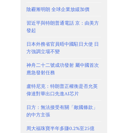
陰霾漸明朗 全球企業放緩加價
習近平與特朗普通電話 京：由美方
發起
日本外務省官員晤中國駐日大使 日
方強調立場不變
神舟二十二號成功發射 屬中國首次
應急發射任務
盧特尼克：特朗普正權衡是否允英
偉達對華出口先進AI芯片
日方：無法接受有關「敵國條款」
的中方主張
周大福珠寶半年多賺0.2%至25億