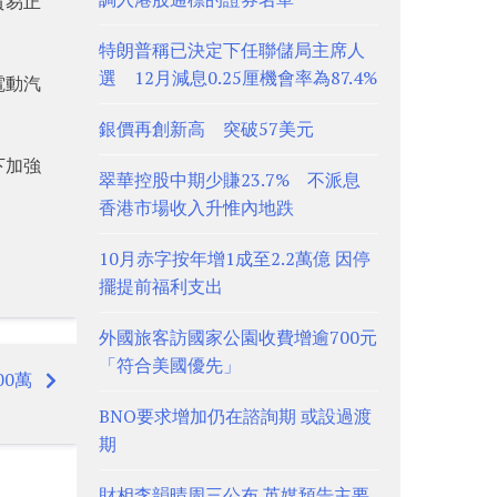
貿易正
特朗普稱已決定下任聯儲局主席人
選 12月減息0.25厘機會率為87.4%
電動汽
銀價再創新高 突破57美元
下加強
翠華控股中期少賺23.7% 不派息
香港市場收入升惟內地跌
10月赤字按年增1成至2.2萬億 因停
擺提前福利支出
外國旅客訪國家公園收費增逾700元
「符合美國優先」
00萬
BNO要求增加仍在諮詢期 或設過渡
期
財相李韻晴周三公布 英媒預告主要