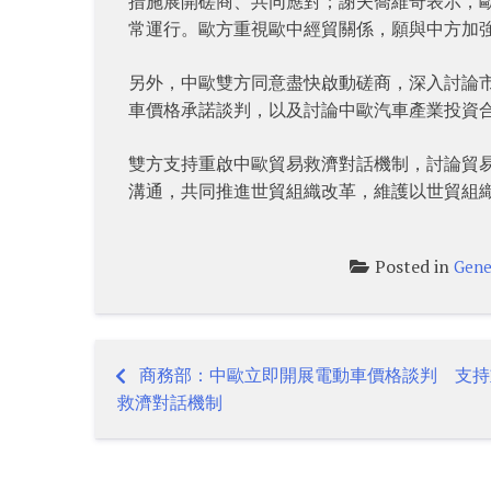
措施展開磋商、共同應對；謝夫喬維奇表示，
常運行。歐方重視歐中經貿關係，願與中方加
另外，中歐雙方同意盡快啟動磋商，深入討論
車價格承諾談判，以及討論中歐汽車產業投資
雙方支持重啟中歐貿易救濟對話機制，討論貿
溝通，共同推進世貿組織改革，維護以世貿組
Posted in
Gene
商務部：中歐立即開展電動車價格談判 支持
Post
救濟對話機制
navigation