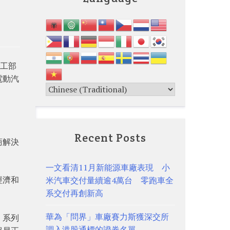
貿工部
電動汽
Recent Posts
商解決
一文看清11月新能源車廠表現 小
經濟和
米汽車交付量續逾4萬台 零跑車全
系交付再創新高
華為「問界」車廠賽力斯獲深交所
」系列
調入港股通標的證券名單