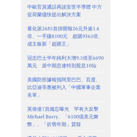
中歐官員通話再談安世半導體 中方
促荷蘭儘快提出解決方案
量化派2685首掛開報26元升逾1.6
倍、一手賺8100元 超購9365倍、
成主板新「超購王」
冠忠巴士半年純利大增9.5倍至6690
萬元 派中期息連特別股息10仙
美國防部據報指阿里巴巴、百度、
比亞迪等應被列入「中國軍事企業
名單」
英偉達7頁備忘曝光 罕有大反擊
Michael Burry、「6100億美元舞
弊」、「折舊年期」質疑