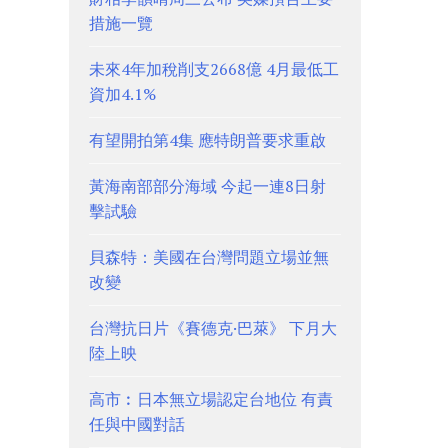
措施一覽
未來4年加稅削支2668億 4月最低工
資加4.1%
有望開拍第4集 應特朗普要求重啟
黃海南部部分海域 今起一連8日射
擊試驗
貝森特：美國在台灣問題立場並無
改變
台灣抗日片《賽德克·巴萊》 下月大
陸上映
高市︰日本無立場認定台地位 有責
任與中國對話