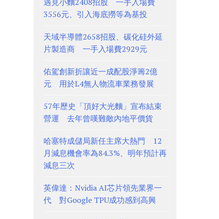
遇見小麵2408招股 一手入場費
3556元、引入海底撈等為基投
天域半導體2658招股、碳化硅外延
片製造商 一手入場費2929元
佑駕創新折讓近一成配股淨籌2億
元 用於L4無人物流車業務發展
57年歷史「頂好大光麵」宣布結束
營運 去年曾嘆難敵內地平價貨
哈塞特成儲局新任主席大熱門 12
月減息機會率為84.3%、明年預計再
減息三次
英偉達：Nvidia AI芯片領先業界一
代 對Google TPU成功感到高興