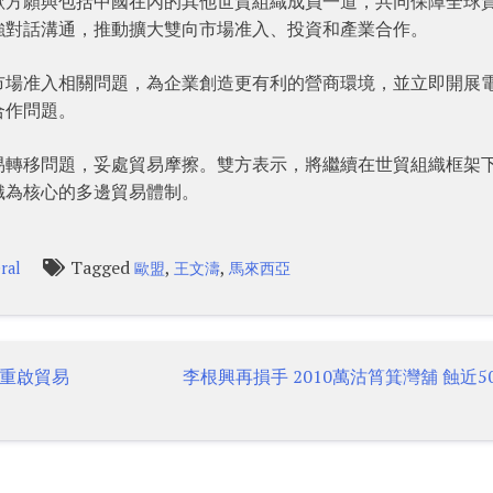
歐方願與包括中國在內的其他世貿組織成員一道，共同保障全球
強對話溝通，推動擴大雙向市場准入、投資和產業合作。
市場准入相關問題，為企業創造更有利的營商環境，並立即開展
合作問題。
易轉移問題，妥處貿易摩擦。雙方表示，將繼續在世貿組織框架
織為核心的多邊貿易體制。
Tagged
,
,
ral
歐盟
王文濤
馬來西亞
重啟貿易
李根興再損手 2010萬沽筲箕灣舖 蝕近5