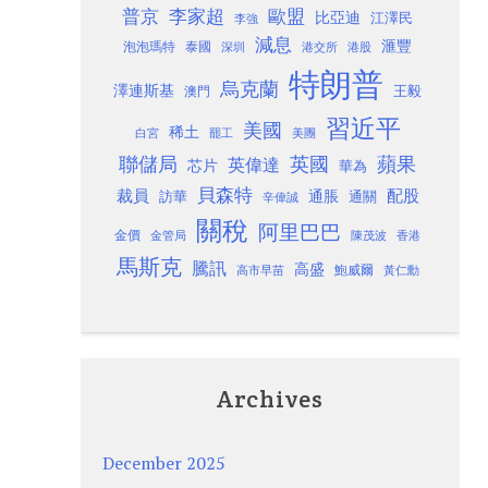
歐盟
普京
李家超
比亞迪
江澤民
李強
減息
滙豐
泡泡瑪特
泰國
深圳
港股
港交所
特朗普
烏克蘭
澤連斯基
澳門
王毅
習近平
美國
稀土
白宮
罷工
美團
聯儲局
蘋果
英國
英偉達
芯片
華為
貝森特
裁員
配股
通脹
訪華
通關
辛偉誠
關稅
阿里巴巴
金價
金管局
香港
陳茂波
馬斯克
騰訊
高盛
高市早苗
鮑威爾
黃仁勳
Archives
December 2025