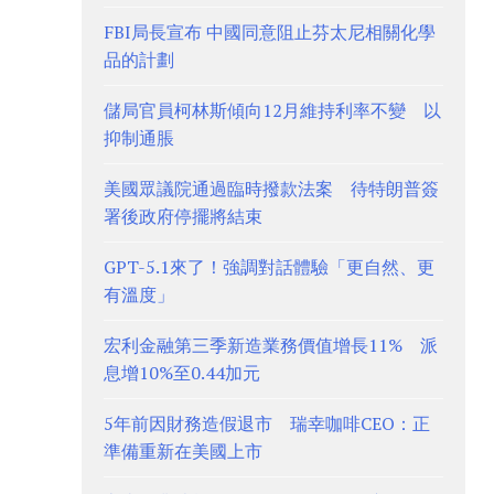
FBI局長宣布 中國同意阻止芬太尼相關化學
品的計劃
儲局官員柯林斯傾向12月維持利率不變 以
抑制通脹
美國眾議院通過臨時撥款法案 待特朗普簽
署後政府停擺將結束
GPT-5.1來了！強調對話體驗「更自然、更
有溫度」
宏利金融第三季新造業務價值增長11% 派
息增10%至0.44加元
5年前因財務造假退市 瑞幸咖啡CEO：正
準備重新在美國上市