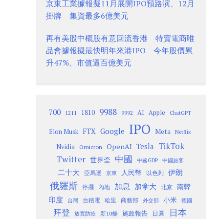
京東工業據報擬11月展開IPO預路演、12月
掛牌 集資最多6億美元
再有美股中概股有意回流香港 特賣電商唯
品會據報擬最快明年來港IPO 今年股價累
升47%、市值逼百億美元
9988
700
1810
AI
Apple
1211
9992
ChatGPT
IPO
Google
FTX
Meta
Elon Musk
Netflix
TikTok
Tesla
OpenAI
Nvidia
Omicron
Twitter
中國
世界盃
中國GDP
中國旅客
二十大
伊朗
人民幣
以色列
亞馬遜
京東
俄羅斯
加息
加拿大
南韓
內地
停擺
北京
印度
小米
台灣
台積電
哈里
商務部
外交部
德國
日本
拜登
施政報告
日圓
新10條
放寬防疫