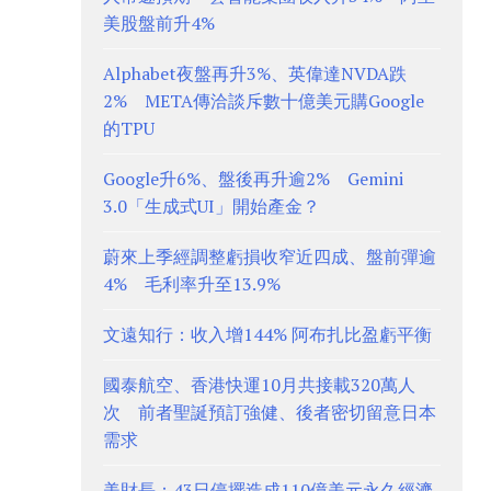
美股盤前升4%
Alphabet夜盤再升3%、英偉達NVDA跌
2% META傳洽談斥數十億美元購Google
的TPU
Google升6%、盤後再升逾2% Gemini
3.0「生成式UI」開始產金？
蔚來上季經調整虧損收窄近四成、盤前彈逾
4% 毛利率升至13.9%
文遠知行：收入增144% 阿布扎比盈虧平衡
國泰航空、香港快運10月共接載320萬人
次 前者聖誕預訂強健、後者密切留意日本
需求
美財長：43日停擺造成110億美元永久經濟