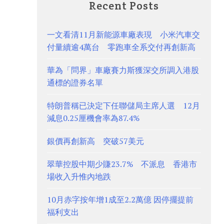
Recent Posts
一文看清11月新能源車廠表現 小米汽車交
付量續逾4萬台 零跑車全系交付再創新高
華為「問界」車廠賽力斯獲深交所調入港股
通標的證券名單
特朗普稱已決定下任聯儲局主席人選 12月
減息0.25厘機會率為87.4%
銀價再創新高 突破57美元
翠華控股中期少賺23.7% 不派息 香港市
場收入升惟內地跌
10月赤字按年增1成至2.2萬億 因停擺提前
福利支出