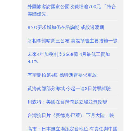
外國旅客訪國家公園收費增逾700元 「符合
美國優先」
BNO要求增加仍在諮詢期 或設過渡期
財相李韻晴周三公布 英媒預告主要措施一覽
未來4年加稅削支2668億 4月最低工資加
4.1%
有望開拍第4集 應特朗普要求重啟
黃海南部部分海域 今起一連8日射擊試驗
貝森特：美國在台灣問題立場並無改變
台灣抗日片《賽德克·巴萊》 下月大陸上映
高市︰日本無立場認定台地位 有責任與中國