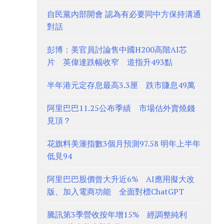
自民黨內部開會 認為有必要同中方保持溝通
對話
彭博：美官員討論售中國H200高階AI芯
片 英偉達跌幅收窄 道指升493點
半年港元定存息最高3.3厘 跌市賺息49萬
阿里巴巴11.25公布季績 市場估外賣燒錢
見頂？
花旗料美滙指數3個月預測97.58 明年上半年
低見94
阿里巴巴股價曾大升近6% AI應用擬大改
版、加入電商功能 全面對標ChatGPT
騰訊第3季營收按年增15% 經調整純利