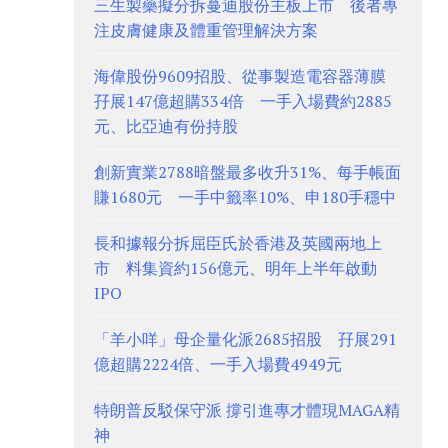
三生製藥擬分拆蔓迪股份主板上市 後者專
注皮膚健康及體重管理解決方案
海偉股份9609招股、從事製造電容器薄膜
孖展147億超購334倍 一手入場費約2885
元、比亞迪有份持股
創新實業2788暗盤最多收升31%、每手帳面
賺1680元 一手中籤率10%、申180手穩中
長和據報分拆屈臣氏於香港及英國兩地上
市 料集資約156億元、明年上半年啟動
IPO
「羊小咩」母企量化派2685招股 孖展291
億超購2224倍、一手入場費4949元
特朗普反駁保守派 撐引進專才體現MAGA精
神