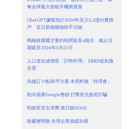
奪全球最大智能手機商寶座
ChatGPT據報預計2030年至少2.2億付費用
戶 近日新推購物助手功能
螞蟻收購耀才要約時間延長4個月 截止日
期延至2026年3月25日
人口老化成增長「計時炸彈」 EBRD促刺激
生育
烏修訂19點和平方案 本周料無「特澤會」
勒令蘋果Google整頓 打擊冒充政府詐騙
削政府支出浪費 推日版DOGE
陰霾漸明朗 全球企業放緩加價