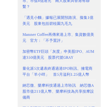
市、市值8億港元 兩大股東與香港有聯
繫？
「遇見小麵」據報已展開預路演、擬集1億
美元 股東包括碧桂園九毛九
Manner Coffee再傳來港上市、集資數億美
元 官方：「不予置評」
加密幣ETF巨頭「灰度」申美股IPO、AUM
達350億美元 股票代號GRAY
量化派5次遞表終通過港IPO聆訊、擁電商
平台「羊小咩」 首5月溢利1.25億人幣
納芯微、樂摩科技通過上市聆訊 納芯微A
股市值211億人幣、樂摩科技為共享按摩設
備商