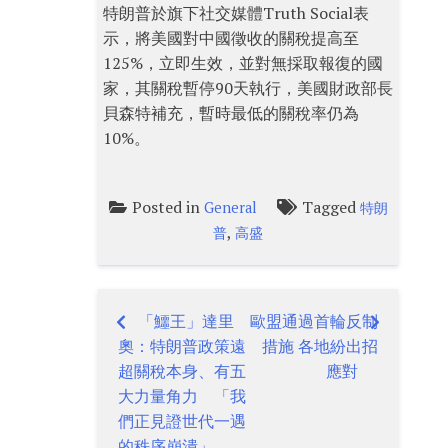
特朗普於旗下社交媒體Truth Social表
示，將美國對中國徵收的關稅提高至
125%，立即生效，並對無採取報復的國
家，其關稅暫停90天執行，美國財政部長
貝森特補充，暫時最低的關稅率仍為
10%。
Posted in
Tagged
General
特朗
,
普
高盛
「鱷王」達里
歐盟通過首輪反制
Post
奧：特朗普政策遠
措施 各地紛出招
navigation
超關稅本身、有五
應對
大力量角力 「我
們正見證世代一遇
的秩序崩潰」