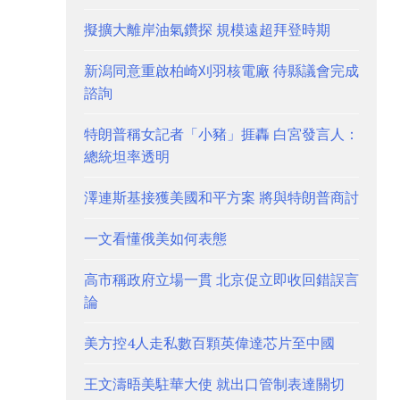
擬擴大離岸油氣鑽探 規模遠超拜登時期
新潟同意重啟柏崎刈羽核電廠 待縣議會完成
諮詢
特朗普稱女記者「小豬」捱轟 白宮發言人：
總統坦率透明
澤連斯基接獲美國和平方案 將與特朗普商討
一文看懂俄美如何表態
高市稱政府立場一貫 北京促立即收回錯誤言
論
美方控4人走私數百顆英偉達芯片至中國
王文濤晤美駐華大使 就出口管制表達關切