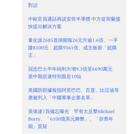
對話
中歐官員通話再談安世半導體 中方促荷蘭儘
快提出解決方案
量化派2685首掛開報26元升逾1.6倍、一手
賺8100元 超購9365倍、成主板新「超購
王」
冠忠巴士半年純利大增9.5倍至6690萬元
派中期息連特別股息10仙
美國防部據報指阿里巴巴、百度、比亞迪等
應被列入「中國軍事企業名單」
英偉達7頁備忘曝光 罕有大反擊Michael
Burry、「6100億美元舞弊」、「折舊年
期」質疑