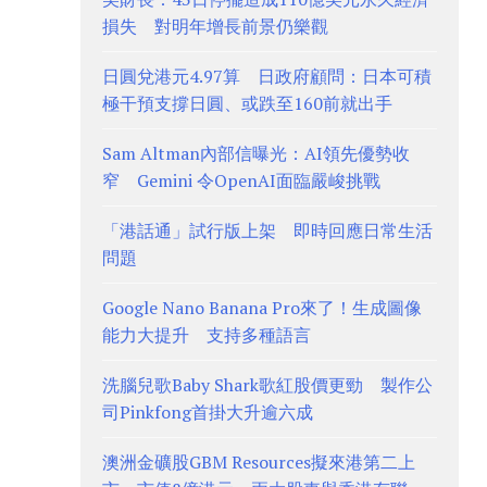
損失 對明年增長前景仍樂觀
日圓兌港元4.97算 日政府顧問：日本可積
極干預支撐日圓、或跌至160前就出手
Sam Altman內部信曝光：AI領先優勢收
窄 Gemini 令OpenAI面臨嚴峻挑戰
「港話通」試行版上架 即時回應日常生活
問題
Google Nano Banana Pro來了！生成圖像
能力大提升 支持多種語言
洗腦兒歌Baby Shark歌紅股價更勁 製作公
司Pinkfong首掛大升逾六成
澳洲金礦股GBM Resources擬來港第二上