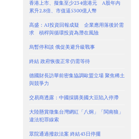
香港上市、擬集至少234億港元 A股年內
累升2.8倍、市值逼5300億人幣
高盛：AI投資回報成疑 企業應用落後於需
求 槓桿與循環投資為潛在風險
烏暫停和談 俄促美避升級戰事
終結 政府恢復正常仍需等待
德國財長訪華前密集協調歐盟立場 聚焦稀土
與競爭力
交易商透露：中國採購美國大豆陷入停滯
大陸懸賞徵集台灣網紅「八炯」「閩南狼」
違法犯罪線索
眾院通過撥款法案 終結43日停擺