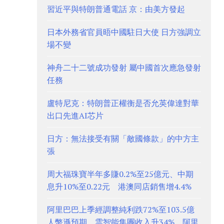
習近平與特朗普通電話 京：由美方發起
日本外務省官員晤中國駐日大使 日方強調立
場不變
神舟二十二號成功發射 屬中國首次應急發射
任務
盧特尼克：特朗普正權衡是否允英偉達對華
出口先進AI芯片
日方：無法接受有關「敵國條款」的中方主
張
周大福珠寶半年多賺0.2%至25億元、中期
息升10%至0.22元 港澳同店銷售增4.4%
阿里巴巴上季經調整純利跌72%至103.5億
人幣遜預期 雲智能集團收入升34% 阿里