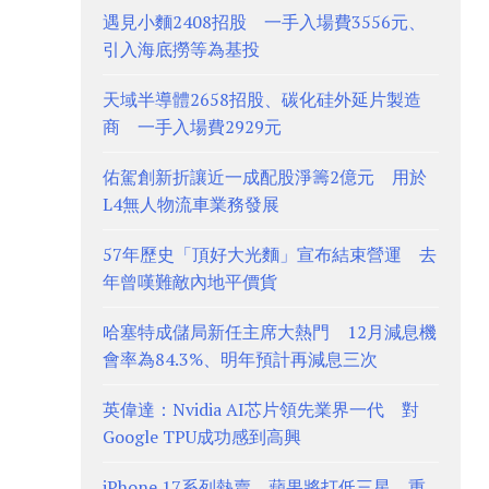
遇見小麵2408招股 一手入場費3556元、
引入海底撈等為基投
天域半導體2658招股、碳化硅外延片製造
商 一手入場費2929元
佑駕創新折讓近一成配股淨籌2億元 用於
L4無人物流車業務發展
57年歷史「頂好大光麵」宣布結束營運 去
年曾嘆難敵內地平價貨
哈塞特成儲局新任主席大熱門 12月減息機
會率為84.3%、明年預計再減息三次
英偉達：Nvidia AI芯片領先業界一代 對
Google TPU成功感到高興
iPhone 17系列熱賣 蘋果將打低三星、重