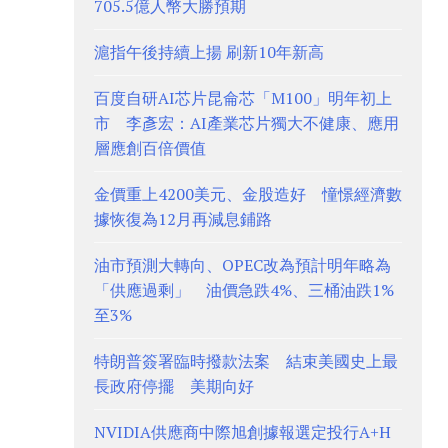
705.5億人幣大勝預期
滬指午後持續上揚 刷新10年新高
百度自研AI芯片昆侖芯「M100」明年初上
市 李彥宏：AI產業芯片獨大不健康、應用
層應創百倍價值
金價重上4200美元、金股造好 憧憬經濟數
據恢復為12月再減息鋪路
油市預測大轉向、OPEC改為預計明年略為
「供應過剩」 油價急跌4%、三桶油跌1%
至3%
特朗普簽署臨時撥款法案 結束美國史上最
長政府停擺 美期向好
NVIDIA供應商中際旭創據報選定投行A+H