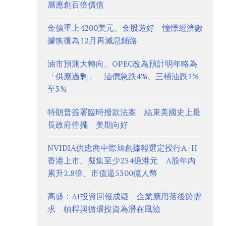
層應創百倍價值
金價重上4200美元、金股造好 憧憬經濟數
據恢復為12月再減息鋪路
油市預測大轉向、OPEC改為預計明年略為
「供應過剩」 油價急跌4%、三桶油跌1%
至3%
特朗普簽署臨時撥款法案 結束美國史上最
長政府停擺 美期向好
NVIDIA供應商中際旭創據報選定投行A+H
香港上市、擬集至少234億港元 A股年內
累升2.8倍、市值逼5300億人幣
高盛：AI投資回報成疑 企業應用落後於需
求 槓桿與循環投資為潛在風險