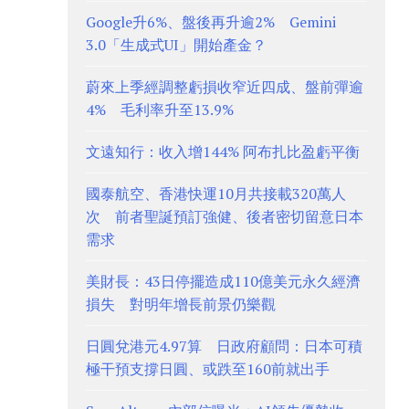
Google升6%、盤後再升逾2% Gemini
3.0「生成式UI」開始產金？
蔚來上季經調整虧損收窄近四成、盤前彈逾
4% 毛利率升至13.9%
文遠知行：收入增144% 阿布扎比盈虧平衡
國泰航空、香港快運10月共接載320萬人
次 前者聖誕預訂強健、後者密切留意日本
需求
美財長：43日停擺造成110億美元永久經濟
損失 對明年增長前景仍樂觀
日圓兌港元4.97算 日政府顧問：日本可積
極干預支撐日圓、或跌至160前就出手