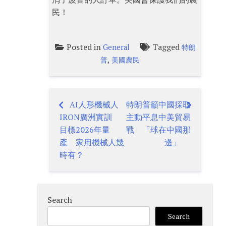
民！
Posted in
Tagged
General
特朗
,
普
美國農民
AI人形機械人
特朗普籲中國採取
Post
IRON廣洲實訓
主動平息中美貿易
navigation
目標2026年量
戰 「球在中國那
產 家用機械人幾
邊」
時有？
Search
Search