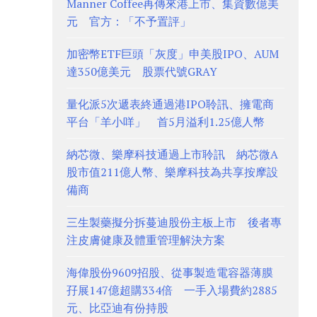
Manner Coffee再傳來港上市、集資數億美
元 官方：「不予置評」
加密幣ETF巨頭「灰度」申美股IPO、AUM
達350億美元 股票代號GRAY
量化派5次遞表終通過港IPO聆訊、擁電商
平台「羊小咩」 首5月溢利1.25億人幣
納芯微、樂摩科技通過上市聆訊 納芯微A
股市值211億人幣、樂摩科技為共享按摩設
備商
三生製藥擬分拆蔓迪股份主板上市 後者專
注皮膚健康及體重管理解決方案
海偉股份9609招股、從事製造電容器薄膜
孖展147億超購334倍 一手入場費約2885
元、比亞迪有份持股