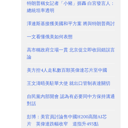
特朗普稱女記者「小豬」捱轟 白宮發言人：
總統坦率透明
澤連斯基接獲美國和平方案 將與特朗普商討
一文看懂俄美如何表態
高市稱政府立場一貫 北京促立即收回錯誤言
論
美方控4人走私數百顆英偉達芯片至中國
王文濤晤美駐華大使 就出口管制表達關切
自民黨內部開會 認為有必要同中方保持溝通
對話
彭博：美官員討論售中國H200高階AI芯
片 英偉達跌幅收窄 道指升493點