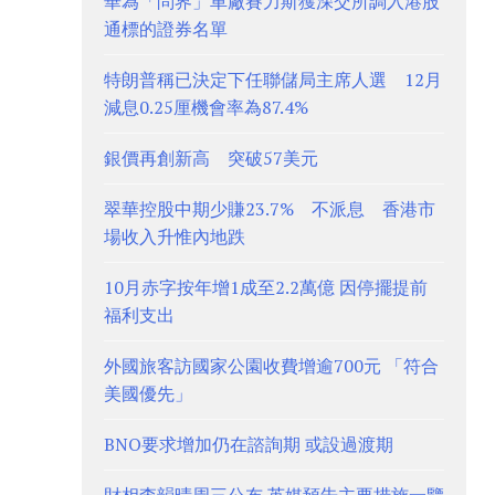
華為「問界」車廠賽力斯獲深交所調入港股
通標的證券名單
特朗普稱已決定下任聯儲局主席人選 12月
減息0.25厘機會率為87.4%
銀價再創新高 突破57美元
翠華控股中期少賺23.7% 不派息 香港市
場收入升惟內地跌
10月赤字按年增1成至2.2萬億 因停擺提前
福利支出
外國旅客訪國家公園收費增逾700元 「符合
美國優先」
BNO要求增加仍在諮詢期 或設過渡期