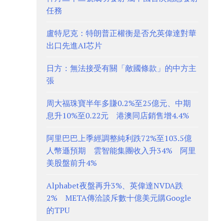
任務
盧特尼克：特朗普正權衡是否允英偉達對華
出口先進AI芯片
日方：無法接受有關「敵國條款」的中方主
張
周大福珠寶半年多賺0.2%至25億元、中期
息升10%至0.22元 港澳同店銷售增4.4%
阿里巴巴上季經調整純利跌72%至103.5億
人幣遜預期 雲智能集團收入升34% 阿里
美股盤前升4%
Alphabet夜盤再升3%、英偉達NVDA跌
2% META傳洽談斥數十億美元購Google
的TPU