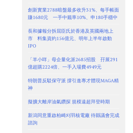
創新實業2788暗盤最多收升31%、每手帳面
賺1680元 一手中籤率10%、申180手穩中
長和據報分拆屈臣氏於香港及英國兩地上
市 料集資約156億元、明年上半年啟動
IPO
「羊小咩」母企量化派2685招股 孖展291
億超購2224倍、一手入場費4949元
特朗普反駁保守派 撐引進專才體現MAGA精
神
擬擴大離岸油氣鑽探 規模遠超拜登時期
新潟同意重啟柏崎刈羽核電廠 待縣議會完成
諮詢