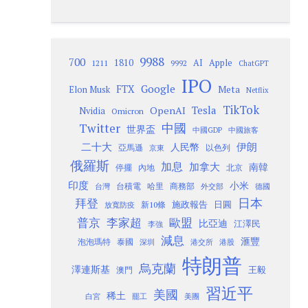
9988
700
1810
AI
Apple
1211
9992
ChatGPT
IPO
Google
FTX
Meta
Elon Musk
Netflix
TikTok
Tesla
OpenAI
Nvidia
Omicron
Twitter
中國
世界盃
中國GDP
中國旅客
二十大
伊朗
人民幣
以色列
亞馬遜
京東
俄羅斯
加息
加拿大
南韓
內地
停擺
北京
印度
小米
台灣
台積電
哈里
商務部
外交部
德國
日本
拜登
施政報告
日圓
新10條
放寬防疫
歐盟
普京
李家超
比亞迪
江澤民
李強
減息
滙豐
泡泡瑪特
泰國
深圳
港股
港交所
特朗普
烏克蘭
澤連斯基
澳門
王毅
習近平
美國
稀土
白宮
罷工
美團