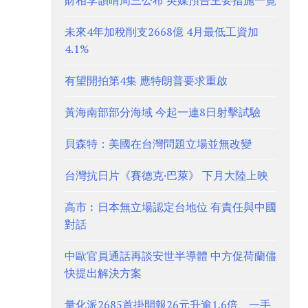
財相李韻晴周三公布 英媒預告主要措施一覽
未來4年加稅削支2668億 4月最低工資加
4.1%
有望開拍第4集 應特朗普要求重啟
黃海南部部分海域 今起一連8日射擊試驗
貝森特：美國在台灣問題立場並無改變
台灣抗日片《賽德克·巴萊》 下月大陸上映
高市︰日本無立場認定台地位 有責任與中國
對話
中歐官員通話再談安世半導體 中方促荷蘭儘
快提出解決方案
量化派2685首掛開報26元升逾1.6倍、一手