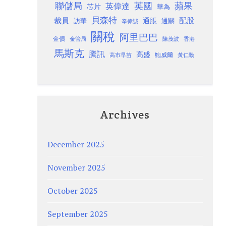
聯儲局
蘋果
英國
英偉達
芯片
華為
貝森特
裁員
配股
通脹
訪華
通關
辛偉誠
關稅
阿里巴巴
金價
金管局
香港
陳茂波
馬斯克
騰訊
高盛
高市早苗
鮑威爾
黃仁勳
Archives
December 2025
November 2025
October 2025
September 2025