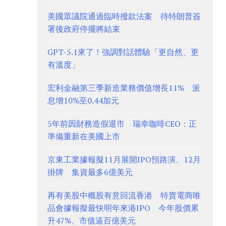
美國眾議院通過臨時撥款法案 待特朗普簽
署後政府停擺將結束
GPT-5.1來了！強調對話體驗「更自然、更
有溫度」
宏利金融第三季新造業務價值增長11% 派
息增10%至0.44加元
5年前因財務造假退市 瑞幸咖啡CEO：正
準備重新在美國上市
京東工業據報擬11月展開IPO預路演、12月
掛牌 集資最多6億美元
再有美股中概股有意回流香港 特賣電商唯
品會據報擬最快明年來港IPO 今年股價累
升47%、市值逼百億美元