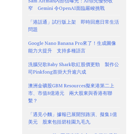
Sam Altman內部信曝光：AI領先優勢收
窄 Gemini 令OpenAI面臨嚴峻挑戰
「港話通」試行版上架 即時回應日常生活
問題
Google Nano Banana Pro來了！生成圖像
能力大提升 支持多種語言
洗腦兒歌Baby Shark歌紅股價更勁 製作公
司Pinkfong首掛大升逾六成
澳洲金礦股GBM Resources擬來港第二上
市、市值8億港元 兩大股東與香港有聯
繫？
「遇見小麵」據報已展開預路演、擬集1億
美元 股東包括碧桂園九毛九