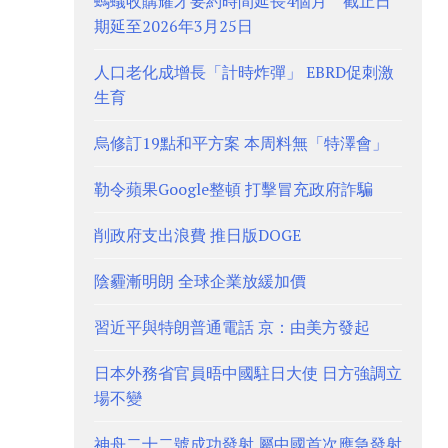
螞蟻收購耀才要約時間延長4個月 截止日
期延至2026年3月25日
人口老化成增長「計時炸彈」 EBRD促刺激
生育
烏修訂19點和平方案 本周料無「特澤會」
勒令蘋果Google整頓 打擊冒充政府詐騙
削政府支出浪費 推日版DOGE
陰霾漸明朗 全球企業放緩加價
習近平與特朗普通電話 京：由美方發起
日本外務省官員晤中國駐日大使 日方強調立
場不變
神舟二十二號成功發射 屬中國首次應急發射