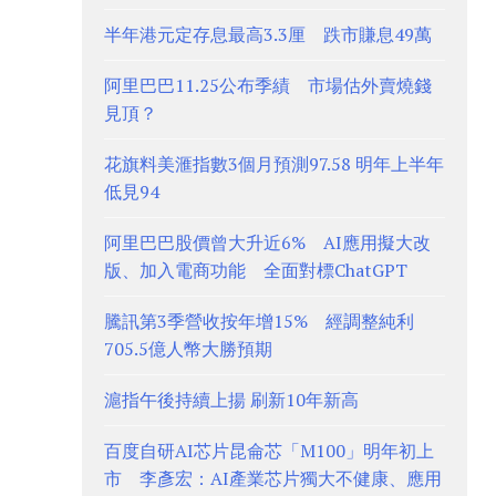
半年港元定存息最高3.3厘 跌市賺息49萬
阿里巴巴11.25公布季績 市場估外賣燒錢
見頂？
花旗料美滙指數3個月預測97.58 明年上半年
低見94
阿里巴巴股價曾大升近6% AI應用擬大改
版、加入電商功能 全面對標ChatGPT
騰訊第3季營收按年增15% 經調整純利
705.5億人幣大勝預期
滬指午後持續上揚 刷新10年新高
百度自研AI芯片昆侖芯「M100」明年初上
市 李彥宏：AI產業芯片獨大不健康、應用