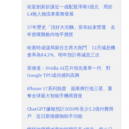
佑駕創新折讓近一成配股淨籌2億元 用於
L4無人物流車業務發展
57年歷史「頂好大光麵」宣布結束營運 去
年曾嘆難敵內地平價貨
哈塞特成儲局新任主席大熱門 12月減息機
會率為84.3%、明年預計再減息三次
英偉達：Nvidia AI芯片領先業界一代 對
Google TPU成功感到高興
iPhone 17系列熱賣 蘋果將打低三星、重
奪全球最大智能手機商寶座
ChatGPT據報預計2030年至少2.2億付費用
戶 近日新推購物助手功能