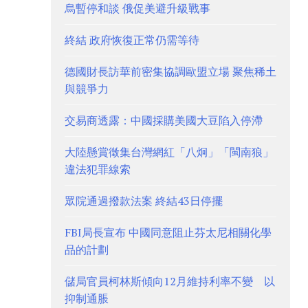
烏暫停和談 俄促美避升級戰事
終結 政府恢復正常仍需等待
德國財長訪華前密集協調歐盟立場 聚焦稀土
與競爭力
交易商透露：中國採購美國大豆陷入停滯
大陸懸賞徵集台灣網紅「八炯」「閩南狼」
違法犯罪線索
眾院通過撥款法案 終結43日停擺
FBI局長宣布 中國同意阻止芬太尼相關化學
品的計劃
儲局官員柯林斯傾向12月維持利率不變 以
抑制通脹