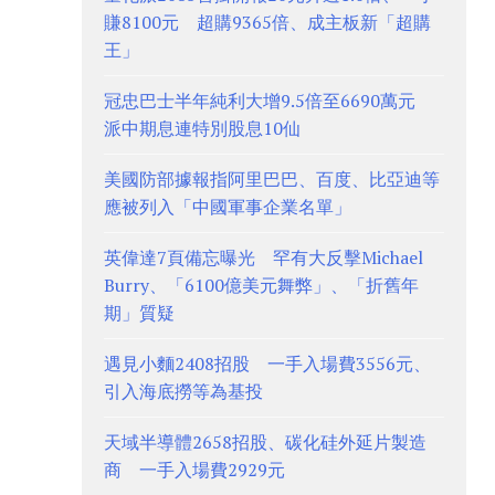
賺8100元 超購9365倍、成主板新「超購
王」
冠忠巴士半年純利大增9.5倍至6690萬元
派中期息連特別股息10仙
美國防部據報指阿里巴巴、百度、比亞迪等
應被列入「中國軍事企業名單」
英偉達7頁備忘曝光 罕有大反擊Michael
Burry、「6100億美元舞弊」、「折舊年
期」質疑
遇見小麵2408招股 一手入場費3556元、
引入海底撈等為基投
天域半導體2658招股、碳化硅外延片製造
商 一手入場費2929元