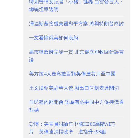
特朗普稱女記者「小豬」捱轟 白宮發言人：
總統坦率透明
澤連斯基接獲美國和平方案 將與特朗普商討
一文看懂俄美如何表態
高市稱政府立場一貫 北京促立即收回錯誤言
論
美方控4人走私數百顆英偉達芯片至中國
王文濤晤美駐華大使 就出口管制表達關切
自民黨內部開會 認為有必要同中方保持溝通
對話
彭博：美官員討論售中國H200高階AI芯
片 英偉達跌幅收窄 道指升493點