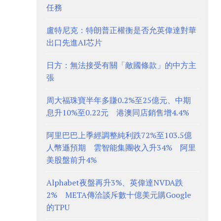
任務
盧特尼克：特朗普正權衡是否允英偉達對華
出口先進AI芯片
日方：無法接受有關「敵國條款」的中方主
張
周大福珠寶半年多賺0.2%至25億元、中期
息升10%至0.22元 港澳同店銷售增4.4%
阿里巴巴上季經調整純利跌72%至103.5億
人幣遜預期 雲智能集團收入升34% 阿里
美股盤前升4%
Alphabet夜盤再升3%、英偉達NVDA跌
2% META傳洽談斥數十億美元購Google
的TPU