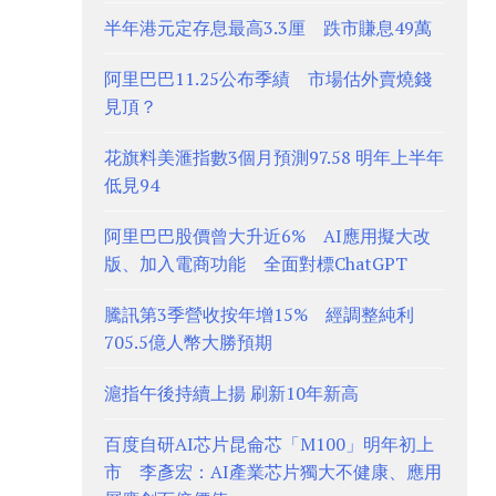
半年港元定存息最高3.3厘 跌市賺息49萬
阿里巴巴11.25公布季績 市場估外賣燒錢
見頂？
花旗料美滙指數3個月預測97.58 明年上半年
低見94
阿里巴巴股價曾大升近6% AI應用擬大改
版、加入電商功能 全面對標ChatGPT
騰訊第3季營收按年增15% 經調整純利
705.5億人幣大勝預期
滬指午後持續上揚 刷新10年新高
百度自研AI芯片昆侖芯「M100」明年初上
市 李彥宏：AI產業芯片獨大不健康、應用