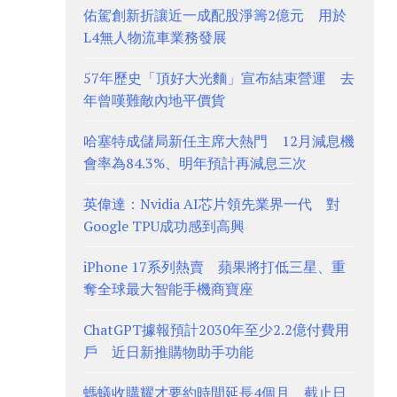
佑駕創新折讓近一成配股淨籌2億元 用於
L4無人物流車業務發展
57年歷史「頂好大光麵」宣布結束營運 去
年曾嘆難敵內地平價貨
哈塞特成儲局新任主席大熱門 12月減息機
會率為84.3%、明年預計再減息三次
英偉達：Nvidia AI芯片領先業界一代 對
Google TPU成功感到高興
iPhone 17系列熱賣 蘋果將打低三星、重
奪全球最大智能手機商寶座
ChatGPT據報預計2030年至少2.2億付費用
戶 近日新推購物助手功能
螞蟻收購耀才要約時間延長4個月 截止日