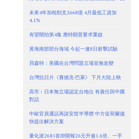
未來4年加稅削支2668億 4月最低工資加
4.1%
有望開拍第4集 應特朗普要求重啟
黃海南部部分海域 今起一連8日射擊試驗
貝森特：美國在台灣問題立場並無改變
台灣抗日片《賽德克·巴萊》 下月大陸上映
高市︰日本無立場認定台地位 有責任與中國
對話
中歐官員通話再談安世半導體 中方促荷蘭儘
快提出解決方案
量化派2685首掛開報26元升逾1.6倍、一手