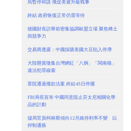
烏暫停和談 俄促美避升級戰事
終結 政府恢復正常仍需等待
德國財長訪華前密集協調歐盟立場 聚焦稀土
與競爭力
交易商透露：中國採購美國大豆陷入停滯
大陸懸賞徵集台灣網紅「八炯」「閩南狼」
違法犯罪線索
眾院通過撥款法案 終結43日停擺
FBI局長宣布 中國同意阻止芬太尼相關化學
品的計劃
儲局官員柯林斯傾向12月維持利率不變 以
抑制通脹