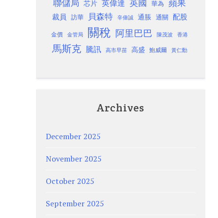
聯儲局
蘋果
英國
英偉達
芯片
華為
貝森特
裁員
配股
通脹
訪華
通關
辛偉誠
關稅
阿里巴巴
金價
金管局
香港
陳茂波
馬斯克
騰訊
高盛
高市早苗
鮑威爾
黃仁勳
Archives
December 2025
November 2025
October 2025
September 2025