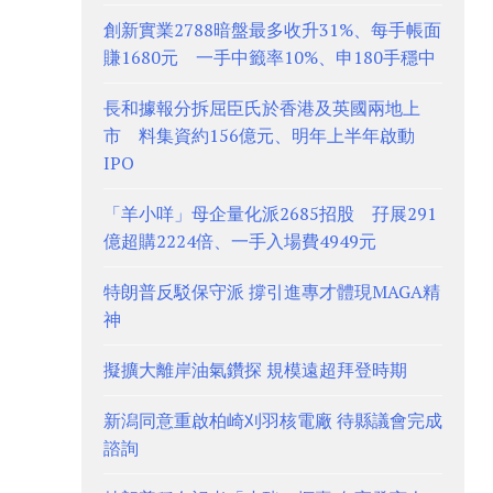
創新實業2788暗盤最多收升31%、每手帳面
賺1680元 一手中籤率10%、申180手穩中
長和據報分拆屈臣氏於香港及英國兩地上
市 料集資約156億元、明年上半年啟動
IPO
「羊小咩」母企量化派2685招股 孖展291
億超購2224倍、一手入場費4949元
特朗普反駁保守派 撐引進專才體現MAGA精
神
擬擴大離岸油氣鑽探 規模遠超拜登時期
新潟同意重啟柏崎刈羽核電廠 待縣議會完成
諮詢