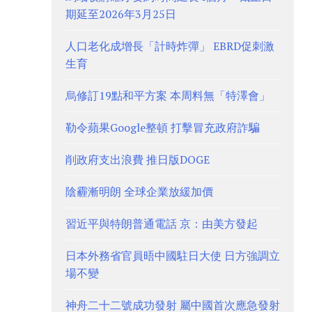
期延至2026年3月25日
人口老化成增長「計時炸彈」 EBRD促刺激
生育
烏修訂19點和平方案 本周料無「特澤會」
勒令蘋果Google整頓 打擊冒充政府詐騙
削政府支出浪費 推日版DOGE
陰霾漸明朗 全球企業放緩加價
習近平與特朗普通電話 京：由美方發起
日本外務省官員晤中國駐日大使 日方強調立
場不變
神舟二十二號成功發射 屬中國首次應急發射