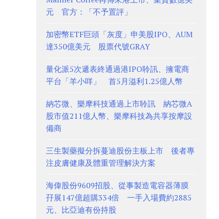
元 官方：「不予置評」
加密幣ETF巨頭「灰度」申美股IPO、AUM
達350億美元 股票代號GRAY
量化派5次遞表終通過港IPO聆訊、擁電商
平台「羊小咩」 首5月溢利1.25億人幣
納芯微、樂摩科技通過上市聆訊 納芯微A
股市值211億人幣、樂摩科技為共享按摩設
備商
三生製藥擬分拆蔓迪股份主板上市 後者專
注皮膚健康及體重管理解決方案
海偉股份9609招股、從事製造電容器薄膜
孖展147億超購334倍 一手入場費約2885
元、比亞迪有份持股