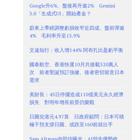
Google升6%、盤後再升逾2% Gemini
3.0「生成式UI」開始產金？
蔚來上季經調整虧損收窄近四成、盤前彈逾
4% 毛利率升至13.9%
文遠知行：收入增144% 阿布扎比盈虧平衡
國泰航空、香港快運10月共接載320萬人
次 前者聖誕預訂強健、後者密切留意日本
需求
美財長：43日停擺造成110億美元永久經濟
損失 對明年增長前景仍樂觀
日圓兌港元4.97算 日政府顧問：日本可積
極干預支撐日圓、或跌至160前就出手
Sam Altman內部信曝光：AI領先優勢收