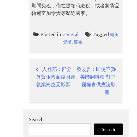
期間免稅，僅在提領時繳稅，或者將貨品
轉運至加拿大等鄰近國家。
Posted in
Tagged
General
輸美
,
貨櫃
關稅
人社部：部分
發改委：即使不買
Post
外貿企業面臨困難
美國飼料糧 對中
navigation
就業崗位受影響
國糧食供應沒影
響
Search
Search