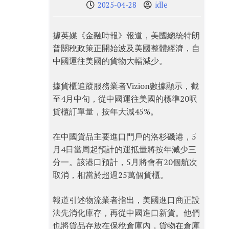
2025-04-28
idle
據英媒《金融時報》報道，美國總統特朗
普關稅政策正開始波及美國整體經濟，自
中國運往美國的貨物大幅減少。
據貨櫃追蹤服務業者Vizion數據顯示，截
至4月中旬，從中國運往美國的標準20呎
貨櫃訂單量，按年大減45%。
在中國貨品主要進口門戶的洛杉磯港，5
月4日當周起預計的運抵量將按年減少三
分一。該港口預計，5月將會有20個航次
取消，相當於超過25萬個貨櫃。
報道引述物流業者指出，美國進口商正設
法先消化庫存，再從中國進口新貨。他們
也將貨品存放在保稅倉庫內，貨物在倉庫