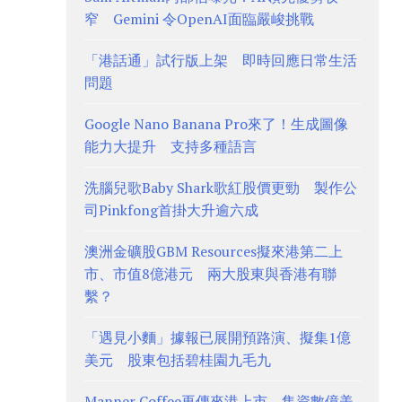
窄 Gemini 令OpenAI面臨嚴峻挑戰
「港話通」試行版上架 即時回應日常生活
問題
Google Nano Banana Pro來了！生成圖像
能力大提升 支持多種語言
洗腦兒歌Baby Shark歌紅股價更勁 製作公
司Pinkfong首掛大升逾六成
澳洲金礦股GBM Resources擬來港第二上
市、市值8億港元 兩大股東與香港有聯
繫？
「遇見小麵」據報已展開預路演、擬集1億
美元 股東包括碧桂園九毛九
Manner Coffee再傳來港上市、集資數億美