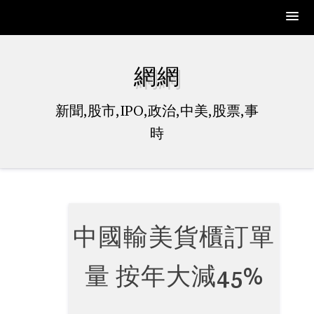
Skip
to
網網
content
新聞,股市,IPO,政治,中美,股票,事
時
中國輸美貨櫃訂單
量 按年大減45%