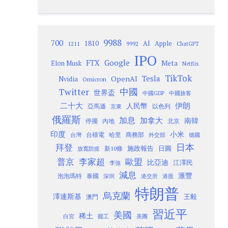
9988
700
1810
AI
Apple
1211
9992
ChatGPT
IPO
Google
FTX
Meta
Elon Musk
Netflix
TikTok
Tesla
OpenAI
Nvidia
Omicron
Twitter
中國
世界盃
中國GDP
中國旅客
二十大
伊朗
人民幣
以色列
亞馬遜
京東
俄羅斯
加息
加拿大
南韓
內地
停擺
北京
印度
小米
台灣
台積電
哈里
商務部
外交部
德國
日本
拜登
施政報告
日圓
新10條
放寬防疫
歐盟
普京
李家超
比亞迪
江澤民
李強
減息
滙豐
泡泡瑪特
泰國
深圳
港股
港交所
特朗普
烏克蘭
澤連斯基
澳門
王毅
習近平
美國
稀土
白宮
罷工
美團