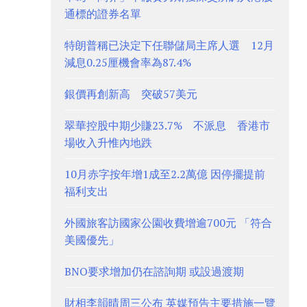
通標的證券名單
特朗普稱已決定下任聯儲局主席人選 12月
減息0.25厘機會率為87.4%
銀價再創新高 突破57美元
翠華控股中期少賺23.7% 不派息 香港市
場收入升惟內地跌
10月赤字按年增1成至2.2萬億 因停擺提前
福利支出
外國旅客訪國家公園收費增逾700元 「符合
美國優先」
BNO要求增加仍在諮詢期 或設過渡期
財相李韻晴周三公布 英媒預告主要措施一覽