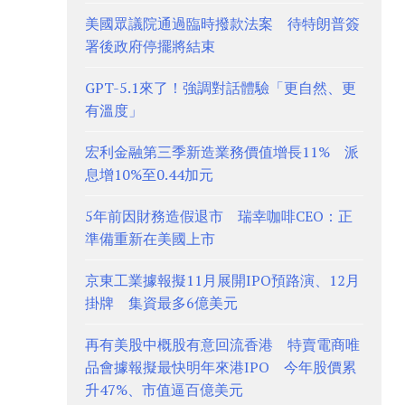
美國眾議院通過臨時撥款法案 待特朗普簽
署後政府停擺將結束
GPT-5.1來了！強調對話體驗「更自然、更
有溫度」
宏利金融第三季新造業務價值增長11% 派
息增10%至0.44加元
5年前因財務造假退市 瑞幸咖啡CEO：正
準備重新在美國上市
京東工業據報擬11月展開IPO預路演、12月
掛牌 集資最多6億美元
再有美股中概股有意回流香港 特賣電商唯
品會據報擬最快明年來港IPO 今年股價累
升47%、市值逼百億美元