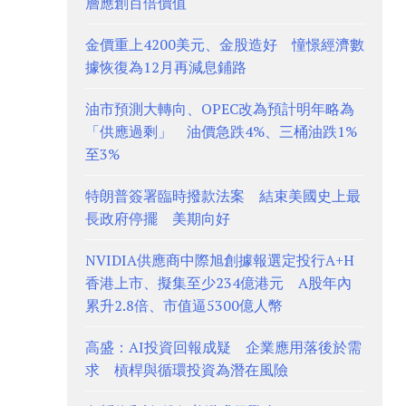
層應創百倍價值
金價重上4200美元、金股造好 憧憬經濟數
據恢復為12月再減息鋪路
油市預測大轉向、OPEC改為預計明年略為
「供應過剩」 油價急跌4%、三桶油跌1%
至3%
特朗普簽署臨時撥款法案 結束美國史上最
長政府停擺 美期向好
NVIDIA供應商中際旭創據報選定投行A+H
香港上市、擬集至少234億港元 A股年內
累升2.8倍、市值逼5300億人幣
高盛：AI投資回報成疑 企業應用落後於需
求 槓桿與循環投資為潛在風險