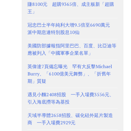
賺8100元 超購9365倍、成主板新「超購
王」
冠忠巴士半年純利大增9.5倍至6690萬元
派中期息連特別股息10仙
美國防部據報指阿里巴巴、百度、比亞迪等
應被列入「中國軍事企業名單」
英偉達7頁備忘曝光 罕有大反擊Michael
Burry、「6100億美元舞弊」、「折舊年
期」質疑
遇見小麵2408招股 一手入場費3556元、
引入海底撈等為基投
天域半導體2658招股、碳化硅外延片製造
商 一手入場費2929元