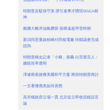
特朗普反駁保守派 撐引進專才體現MAGA精
神
擬擴大離岸油氣鑽探 規模遠超拜登時期
新潟同意重啟柏崎刈羽核電廠 待縣議會完成
諮詢
特朗普稱女記者「小豬」捱轟 白宮發言人：
總統坦率透明
澤連斯基接獲美國和平方案 將與特朗普商討
一文看懂俄美如何表態
高市稱政府立場一貫 北京促立即收回錯誤言
論