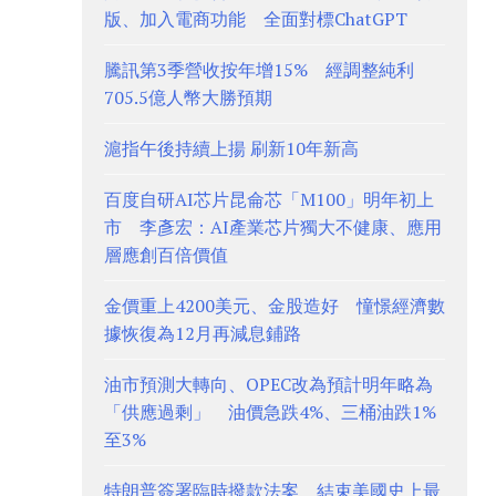
版、加入電商功能 全面對標ChatGPT
騰訊第3季營收按年增15% 經調整純利
705.5億人幣大勝預期
滬指午後持續上揚 刷新10年新高
百度自研AI芯片昆侖芯「M100」明年初上
市 李彥宏：AI產業芯片獨大不健康、應用
層應創百倍價值
金價重上4200美元、金股造好 憧憬經濟數
據恢復為12月再減息鋪路
油市預測大轉向、OPEC改為預計明年略為
「供應過剩」 油價急跌4%、三桶油跌1%
至3%
特朗普簽署臨時撥款法案 結束美國史上最