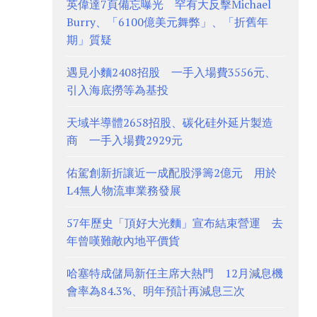
英偉達7頁備忘曝光 罕有大反擊Michael
Burry、「6100億美元舞弊」、「折舊年
期」質疑
遇見小麵2408招股 一手入場費3556元、
引入海底撈等為基投
天域半導體2658招股、碳化硅外延片製造
商 一手入場費2929元
佑駕創新折讓近一成配股淨籌2億元 用於
L4無人物流車業務發展
57年歷史「頂好大光麵」宣布結束營運 去
年曾嘆難敵內地平價貨
哈塞特成儲局新任主席大熱門 12月減息機
會率為84.3%、明年預計再減息三次