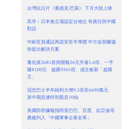
台灣抗日片《賽德克·巴萊》 下月大陸上映
高市︰日本無立場認定台地位 有責任與中國
對話
中歐官員通話再談安世半導體 中方促荷蘭儘
快提出解決方案
量化派2685首掛開報26元升逾1.6倍、一手
賺8100元 超購9365倍、成主板新「超購
王」
冠忠巴士半年純利大增9.5倍至6690萬元
派中期息連特別股息10仙
美國防部據報指阿里巴巴、百度、比亞迪等
應被列入「中國軍事企業名單」