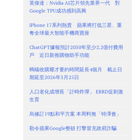
英偉達：Nvidia AI芯片領先業界一代 對
Google TPU成功感到高興
iPhone 17系列熱賣 蘋果將打低三星、重
奪全球最大智能手機商寶座
ChatGPT據報預計2030年至少2.2億付費用
戶 近日新推購物助手功能
螞蟻收購耀才要約時間延長4個月 截止日
期延至2026年3月25日
人口老化成增長「計時炸彈」 EBRD促刺激
生育
烏修訂19點和平方案 本周料無「特澤會」
勒令蘋果Google整頓 打擊冒充政府詐騙