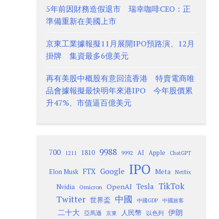
5年前因財務造假退市 瑞幸咖啡CEO：正
準備重新在美國上市
京東工業據報擬11月展開IPO預路演、12月
掛牌 集資最多6億美元
再有美股中概股有意回流香港 特賣電商唯
品會據報擬最快明年來港IPO 今年股價累
升47%、市值逼百億美元
9988
700
1810
AI
Apple
1211
9992
ChatGPT
IPO
Google
FTX
Meta
Elon Musk
Netflix
TikTok
Tesla
OpenAI
Nvidia
Omicron
Twitter
中國
世界盃
中國GDP
中國旅客
二十大
伊朗
人民幣
以色列
亞馬遜
京東