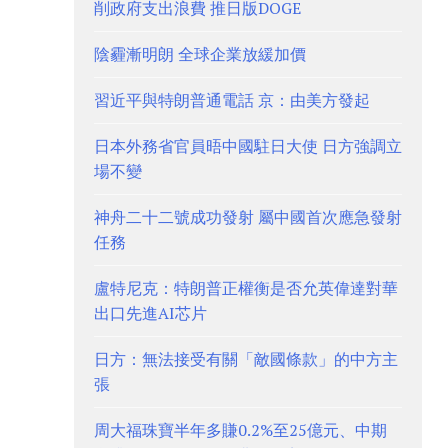
削政府支出浪費 推日版DOGE
陰霾漸明朗 全球企業放緩加價
習近平與特朗普通電話 京：由美方發起
日本外務省官員晤中國駐日大使 日方強調立
場不變
神舟二十二號成功發射 屬中國首次應急發射
任務
盧特尼克：特朗普正權衡是否允英偉達對華
出口先進AI芯片
日方：無法接受有關「敵國條款」的中方主
張
周大福珠寶半年多賺0.2%至25億元、中期