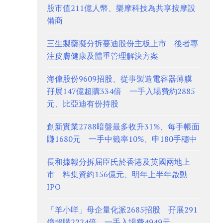
股市值211億人幣、樂摩科技為共享按摩設
備商
三生製藥擬分拆蔓迪股份主板上市 後者專
注皮膚健康及體重管理解決方案
海偉股份9609招股、從事製造電容器薄膜
孖展147億超購334倍 一手入場費約2885
元、比亞迪有份持股
創新實業2788暗盤最多收升31%、每手帳面
賺1680元 一手中籤率10%、申180手穩中
長和據報分拆屈臣氏於香港及英國兩地上
市 料集資約156億元、明年上半年啟動
IPO
「羊小咩」母企量化派2685招股 孖展291
億超購2224倍、一手入場費4949元