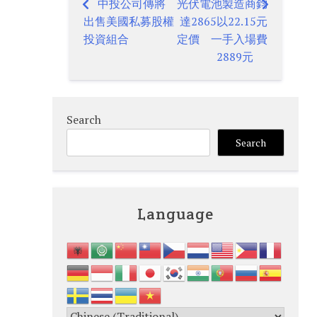
中投公司傳將
光伏電池製造商鈞
Post
出售美國私募股權
達2865以22.15元
navigation
投資組合
定價 一手入場費
2889元
Search
Search
Language