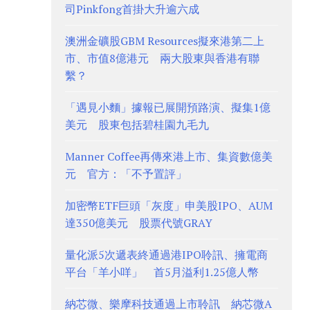
司Pinkfong首掛大升逾六成
澳洲金礦股GBM Resources擬來港第二上
市、市值8億港元 兩大股東與香港有聯
繫？
「遇見小麵」據報已展開預路演、擬集1億
美元 股東包括碧桂園九毛九
Manner Coffee再傳來港上市、集資數億美
元 官方：「不予置評」
加密幣ETF巨頭「灰度」申美股IPO、AUM
達350億美元 股票代號GRAY
量化派5次遞表終通過港IPO聆訊、擁電商
平台「羊小咩」 首5月溢利1.25億人幣
納芯微、樂摩科技通過上市聆訊 納芯微A