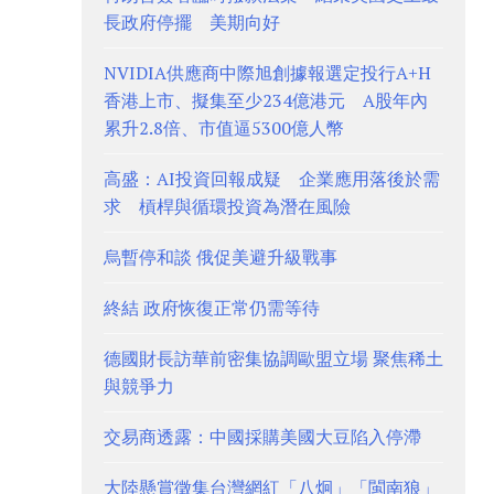
長政府停擺 美期向好
NVIDIA供應商中際旭創據報選定投行A+H
香港上市、擬集至少234億港元 A股年內
累升2.8倍、市值逼5300億人幣
高盛：AI投資回報成疑 企業應用落後於需
求 槓桿與循環投資為潛在風險
烏暫停和談 俄促美避升級戰事
終結 政府恢復正常仍需等待
德國財長訪華前密集協調歐盟立場 聚焦稀土
與競爭力
交易商透露：中國採購美國大豆陷入停滯
大陸懸賞徵集台灣網紅「八炯」「閩南狼」