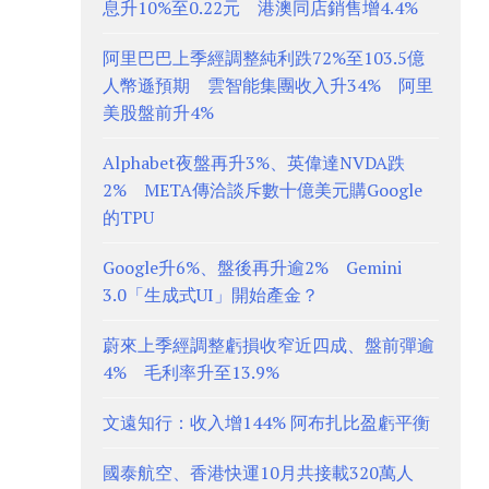
息升10%至0.22元 港澳同店銷售增4.4%
阿里巴巴上季經調整純利跌72%至103.5億
人幣遜預期 雲智能集團收入升34% 阿里
美股盤前升4%
Alphabet夜盤再升3%、英偉達NVDA跌
2% META傳洽談斥數十億美元購Google
的TPU
Google升6%、盤後再升逾2% Gemini
3.0「生成式UI」開始產金？
蔚來上季經調整虧損收窄近四成、盤前彈逾
4% 毛利率升至13.9%
文遠知行：收入增144% 阿布扎比盈虧平衡
國泰航空、香港快運10月共接載320萬人