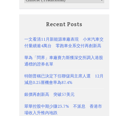
Recent Posts
一文看清11月新能源車廠表現 小米汽車交
付量續逾4萬台 零跑車全系交付再創新高
華為「問界」車廠賽力斯獲深交所調入港股
通標的證券名單
特朗普稱已決定下任聯儲局主席人選 12月
減息0.25厘機會率為87.4%
銀價再創新高 突破57美元
翠華控股中期少賺23.7% 不派息 香港市
場收入升惟內地跌