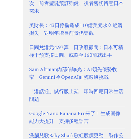
次 前者聖誕預訂強健、後者密切留意日本
需求
美財長：43日停擺造成110億美元永久經濟
損失 對明年增長前景仍樂觀
日圓兌港元4.97算 日政府顧問：日本可積
極干預支撐日圓、或跌至160前就出手
Sam Altman內部信曝光：AI領先優勢收
窄 Gemini 令OpenAI面臨嚴峻挑戰
「港話通」試行版上架 即時回應日常生活
問題
Google Nano Banana Pro來了！生成圖像
能力大提升 支持多種語言
洗腦兒歌Baby Shark歌紅股價更勁 製作公