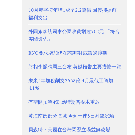
10月赤字按年增1成至2.2萬億 因停擺提前
福利支出
外國旅客訪國家公園收費增逾700元 「符合
美國優先」
BNO要求增加仍在諮詢期 或設過渡期
財相李韻晴周三公布 英媒預告主要措施一覽
未來4年加稅削支2668億 4月最低工資加
4.1%
有望開拍第4集 應特朗普要求重啟
黃海南部部分海域 今起一連8日射擊試驗
貝森特：美國在台灣問題立場並無改變