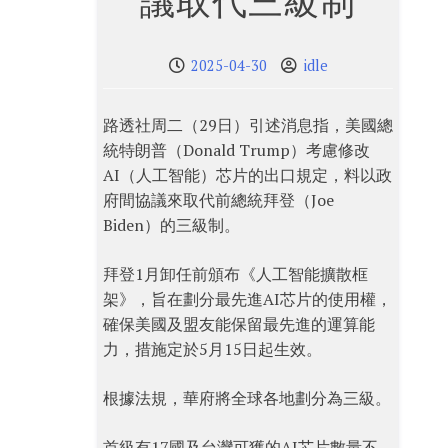
議取代三級制
2025-04-30
idle
路透社周二（29日）引述消息指，美國總
統特朗普（Donald Trump）考慮修改
AI（人工智能）芯片的出口規定，料以政
府間協議來取代前總統拜登（Joe
Biden）的三級制。
拜登1月卸任前頒布《人工智能擴散框
架》，旨在劃分最先進AI芯片的使用權，
確保美國及盟友能保留最先進的運算能
力，措施定於5月15日起生效。
根據法規，華府將全球各地劃分為三級。
首級有17國及台灣可獲的AI芯片數量不