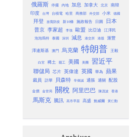
俄羅斯
加息
加拿大
南韓
內地
停擺
北京
印度
小米
台灣
台積電
哈里
商務部
外交部
德國
日本
拜登
施政報告
日圓
新10條
放寬防疫
歐盟
普京
李家超
比亞迪
江澤民
李強
減息
滙豐
泡泡瑪特
泰國
深圳
港股
港交所
特朗普
烏克蘭
澤連斯基
澳門
王毅
習近平
美國
稀土
白宮
罷工
美團
聯儲局
蘋果
英國
英偉達
芯片
華為
貝森特
裁員
配股
通脹
訪華
通關
辛偉誠
關稅
阿里巴巴
金價
金管局
香港
陳茂波
馬斯克
騰訊
高盛
高市早苗
鮑威爾
黃仁勳