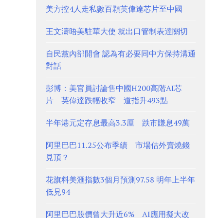
美方控4人走私數百顆英偉達芯片至中國
王文濤晤美駐華大使 就出口管制表達關切
自民黨內部開會 認為有必要同中方保持溝通
對話
彭博：美官員討論售中國H200高階AI芯
片 英偉達跌幅收窄 道指升493點
半年港元定存息最高3.3厘 跌市賺息49萬
阿里巴巴11.25公布季績 市場估外賣燒錢
見頂？
花旗料美滙指數3個月預測97.58 明年上半年
低見94
阿里巴巴股價曾大升近6% AI應用擬大改