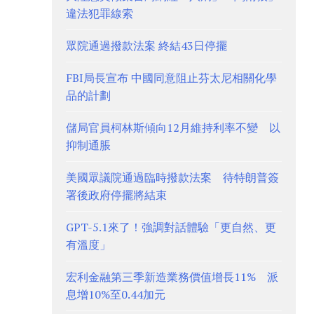
違法犯罪線索
眾院通過撥款法案 終結43日停擺
FBI局長宣布 中國同意阻止芬太尼相關化學
品的計劃
儲局官員柯林斯傾向12月維持利率不變 以
抑制通脹
美國眾議院通過臨時撥款法案 待特朗普簽
署後政府停擺將結束
GPT-5.1來了！強調對話體驗「更自然、更
有溫度」
宏利金融第三季新造業務價值增長11% 派
息增10%至0.44加元