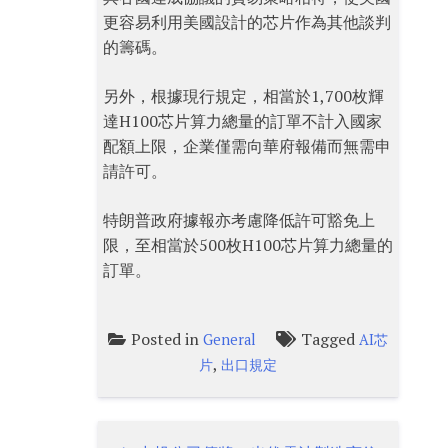
更容易利用美國設計的芯片作為其他談判
的籌碼。
另外，根據現行規定，相當於1,700枚輝
達H100芯片算力總量的訂單不計入國家
配額上限，企業僅需向華府報備而無需申
請許可。
特朗普政府據報亦考慮降低許可豁免上
限，至相當於500枚H100芯片算力總量的
訂單。
Posted in
Tagged
General
AI芯
,
片
出口規定