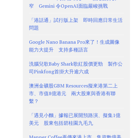
窄 Gemini 令OpenAI面臨嚴峻挑戰
「港話通」試行版上架 即時回應日常生活
問題
Google Nano Banana Pro來了！生成圖像
能力大提升 支持多種語言
洗腦兒歌Baby Shark歌紅股價更勁 製作公
司Pinkfong首掛大升逾六成
澳洲金礦股GBM Resources擬來港第二上
市、市值8億港元 兩大股東與香港有聯
繫？
「遇見小麵」據報已展開預路演、擬集1億
美元 股東包括碧桂園九毛九
Manner Coffee再傳來港上市、集資數億美