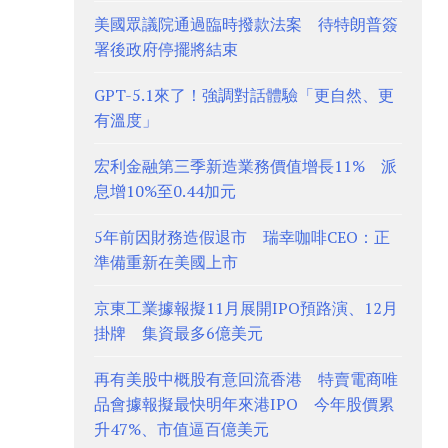
美國眾議院通過臨時撥款法案 待特朗普簽
署後政府停擺將結束
GPT-5.1來了！強調對話體驗「更自然、更
有溫度」
宏利金融第三季新造業務價值增長11% 派
息增10%至0.44加元
5年前因財務造假退市 瑞幸咖啡CEO：正
準備重新在美國上市
京東工業據報擬11月展開IPO預路演、12月
掛牌 集資最多6億美元
再有美股中概股有意回流香港 特賣電商唯
品會據報擬最快明年來港IPO 今年股價累
升47%、市值逼百億美元