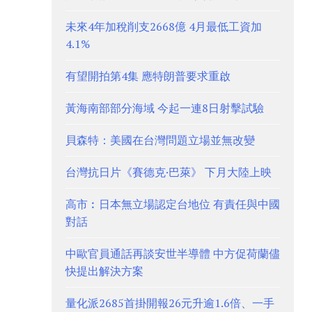
未來4年加稅削支2668億 4月最低工資加
4.1%
有望開拍第4集 應特朗普要求重啟
黃海南部部分海域 今起一連8日射擊試驗
貝森特：美國在台灣問題立場並無改變
台灣抗日片《賽德克·巴萊》 下月大陸上映
高市︰日本無立場認定台地位 有責任與中國
對話
中歐官員通話再談安世半導體 中方促荷蘭儘
快提出解決方案
量化派2685首掛開報26元升逾1.6倍、一手