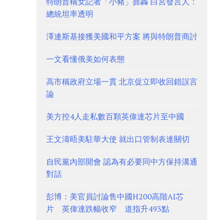
特朗普稱女記者「小豬」捱轟 白宮發言人：
總統坦率透明
澤連斯基接獲美國和平方案 將與特朗普商討
一文看懂俄美如何表態
高市稱政府立場一貫 北京促立即收回錯誤言
論
美方控4人走私數百顆英偉達芯片至中國
王文濤晤美駐華大使 就出口管制表達關切
自民黨內部開會 認為有必要同中方保持溝通
對話
彭博：美官員討論售中國H200高階AI芯
片 英偉達跌幅收窄 道指升493點