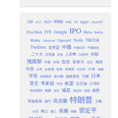
9988
700
1810
AI
Apple
1211
9992
ChatGPT
IPO
Google
FTX
Meta
Elon Musk
Netflix
TikTok
Tesla
OpenAI
Nvidia
Omicron
Twitter
中國
世界盃
中國GDP
中國旅客
二十大
伊朗
人民幣
以色列
亞馬遜
京東
俄羅斯
加息
加拿大
南韓
內地
停擺
北京
印度
小米
台灣
台積電
哈里
商務部
外交部
德國
日本
拜登
施政報告
日圓
新10條
放寬防疫
歐盟
普京
李家超
比亞迪
江澤民
李強
減息
滙豐
泡泡瑪特
泰國
深圳
港股
港交所
特朗普
烏克蘭
澤連斯基
澳門
王毅
習近平
美國
稀土
白宮
罷工
美團