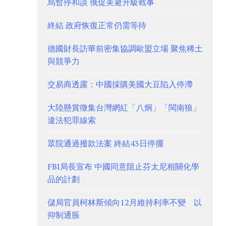
烏暫停和談 俄促美避升級戰事
終結 政府恢復正常仍需等待
德國財長訪華前密集協調歐盟立場 聚焦稀土
與競爭力
交易商透露：中國採購美國大豆陷入停滯
大陸懸賞徵集台灣網紅「八炯」「閩南狼」
違法犯罪線索
眾院通過撥款法案 終結43日停擺
FBI局長宣布 中國同意阻止芬太尼相關化學
品的計劃
儲局官員柯林斯傾向12月維持利率不變 以
抑制通脹