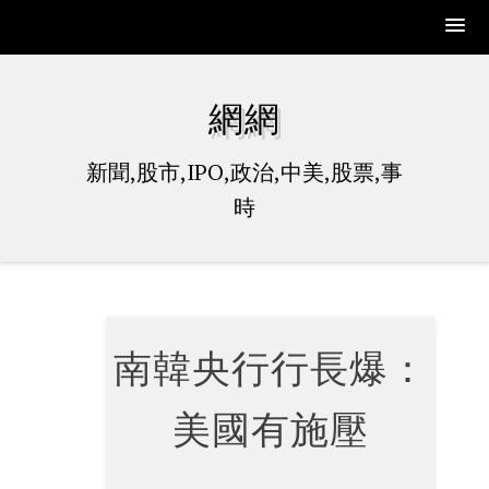
Skip
to
網網
content
新聞,股市,IPO,政治,中美,股票,事
時
南韓央行行長爆：
美國有施壓