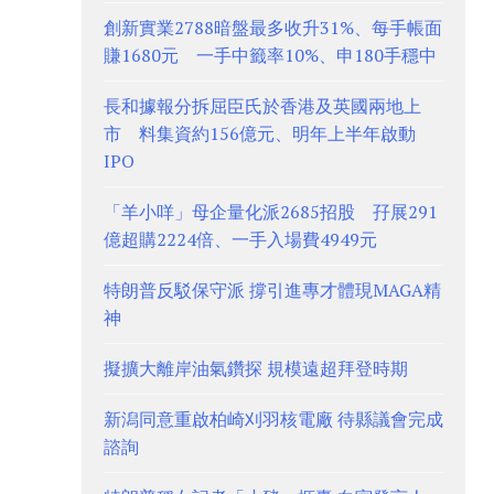
創新實業2788暗盤最多收升31%、每手帳面
賺1680元 一手中籤率10%、申180手穩中
長和據報分拆屈臣氏於香港及英國兩地上
市 料集資約156億元、明年上半年啟動
IPO
「羊小咩」母企量化派2685招股 孖展291
億超購2224倍、一手入場費4949元
特朗普反駁保守派 撐引進專才體現MAGA精
神
擬擴大離岸油氣鑽探 規模遠超拜登時期
新潟同意重啟柏崎刈羽核電廠 待縣議會完成
諮詢