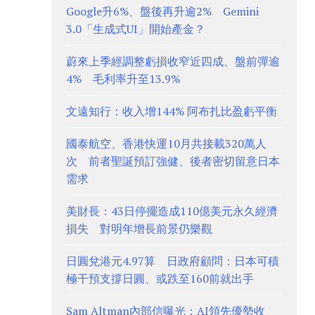
Google升6%、盤後再升逾2% Gemini
3.0「生成式UI」開始產金？
蔚來上季經調整虧損收窄近四成、盤前彈逾
4% 毛利率升至13.9%
文遠知行：收入增144% 阿布扎比盈虧平衡
國泰航空、香港快運10月共接載320萬人
次 前者聖誕預訂強健、後者密切留意日本
需求
美財長：43日停擺造成110億美元永久經濟
損失 對明年增長前景仍樂觀
日圓兌港元4.97算 日政府顧問：日本可積
極干預支撐日圓、或跌至160前就出手
Sam Altman內部信曝光：AI領先優勢收