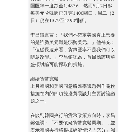
圜匯率一度跌至1,487.6，然而5月2日起
每美元兌韓圜已升穿1400關口，周二（2
日）仍在1379至1390徘徊。
李昌鎔直言：「我們不確定美國真正想要
的是強勢美元還是弱勢美元。」他補充：
「但從長遠來看，貨幣匯率不是我們可以
隨意改變。」李昌鎔認為，首爾應該與華
盛頓討論可能採取的措施。
繼續貨幣寬鬆
上月韓國和美國同意將匯率議題列作關稅
措施在內的四項雙邊貿易談判主要討論議
題之一。
在談到韓國央行的貨幣政策方向時，李昌
鎔強調：「不要懷疑貨幣寬鬆周期」，並
表示韓國央行將根據經濟情況「充分」減