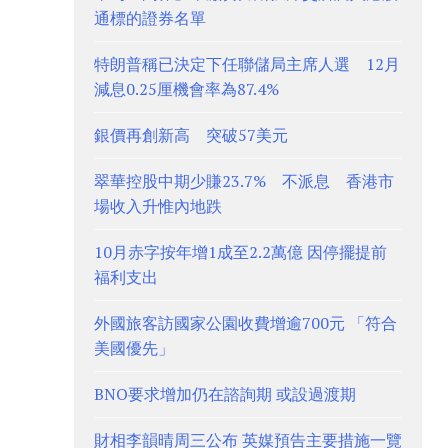
通標的證券名單
特朗普稱已決定下任聯儲局主席人選 12月
減息0.25厘機會率為87.4%
銀價再創新高 突破57美元
翠華控股中期少賺23.7% 不派息 香港市
場收入升惟內地跌
10月赤字按年增1成至2.2萬億 因停擺提前
福利支出
外國旅客訪國家公園收費增逾700元 「符合
美國優先」
BNO要求增加仍在諮詢期 或設過渡期
財相李韻晴周三公布 英媒預告主要措施一覽