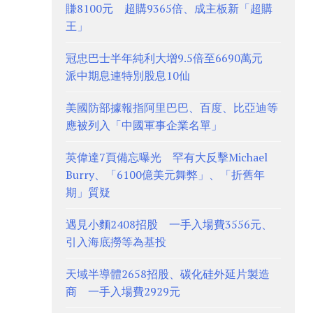
賺8100元 超購9365倍、成主板新「超購
王」
冠忠巴士半年純利大增9.5倍至6690萬元
派中期息連特別股息10仙
美國防部據報指阿里巴巴、百度、比亞迪等
應被列入「中國軍事企業名單」
英偉達7頁備忘曝光 罕有大反擊Michael
Burry、「6100億美元舞弊」、「折舊年
期」質疑
遇見小麵2408招股 一手入場費3556元、
引入海底撈等為基投
天域半導體2658招股、碳化硅外延片製造
商 一手入場費2929元