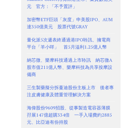
元 官方：「不予置評」
加密幣ETF巨頭「灰度」申美股IPO、AUM
達350億美元 股票代號GRAY
量化派5次遞表終通過港IPO聆訊、擁電商
平台「羊小咩」 首5月溢利1.25億人幣
納芯微、樂摩科技通過上市聆訊 納芯微A
股市值211億人幣、樂摩科技為共享按摩設
備商
三生製藥擬分拆蔓迪股份主板上市 後者專
注皮膚健康及體重管理解決方案
海偉股份9609招股、從事製造電容器薄膜
孖展147億超購334倍 一手入場費約2885
元、比亞迪有份持股