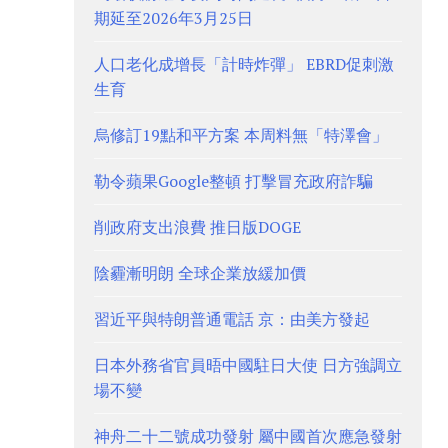
期延至2026年3月25日
人口老化成增長「計時炸彈」 EBRD促刺激
生育
烏修訂19點和平方案 本周料無「特澤會」
勒令蘋果Google整頓 打擊冒充政府詐騙
削政府支出浪費 推日版DOGE
陰霾漸明朗 全球企業放緩加價
習近平與特朗普通電話 京：由美方發起
日本外務省官員晤中國駐日大使 日方強調立
場不變
神舟二十二號成功發射 屬中國首次應急發射