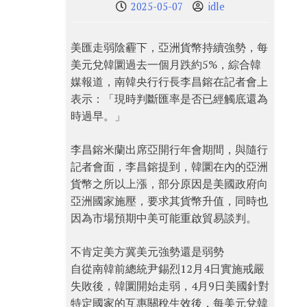
2025-05-07
idle
美匯走弱陰霾下，亞洲貨幣持續強勢，每
美元兌韓圜過去一個月跌約5%，綜合韓
媒報道，南韓央行行長李昌鎔在記者會上
表示：「現時判斷匯率是否已經觸底還為
時過早。」
李昌鎔米蘭出席亞開行年會期間，與隨行
記者會面，李昌鎔提到，韓圜在內的亞洲
貨幣之所以上漲，部分原因是美國政府向
亞洲國家施壓，要求其貨幣升值，同時也
因為市場預期中美可能重啟貿易談判。
不肯定美方冀美元強勢還是弱勢
自從南韓前總統尹錫烈12月4日實施戒嚴
失敗後，韓圜開始走弱，4月9日美國針對
特定國家的互惠關稅生效後，每美元兌韓