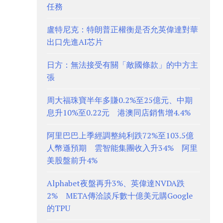
任務
盧特尼克：特朗普正權衡是否允英偉達對華
出口先進AI芯片
日方：無法接受有關「敵國條款」的中方主
張
周大福珠寶半年多賺0.2%至25億元、中期
息升10%至0.22元 港澳同店銷售增4.4%
阿里巴巴上季經調整純利跌72%至103.5億
人幣遜預期 雲智能集團收入升34% 阿里
美股盤前升4%
Alphabet夜盤再升3%、英偉達NVDA跌
2% META傳洽談斥數十億美元購Google
的TPU