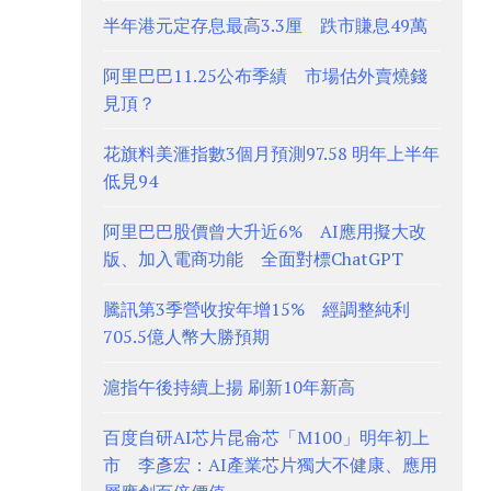
半年港元定存息最高3.3厘 跌市賺息49萬
阿里巴巴11.25公布季績 市場估外賣燒錢
見頂？
花旗料美滙指數3個月預測97.58 明年上半年
低見94
阿里巴巴股價曾大升近6% AI應用擬大改
版、加入電商功能 全面對標ChatGPT
騰訊第3季營收按年增15% 經調整純利
705.5億人幣大勝預期
滬指午後持續上揚 刷新10年新高
百度自研AI芯片昆侖芯「M100」明年初上
市 李彥宏：AI產業芯片獨大不健康、應用