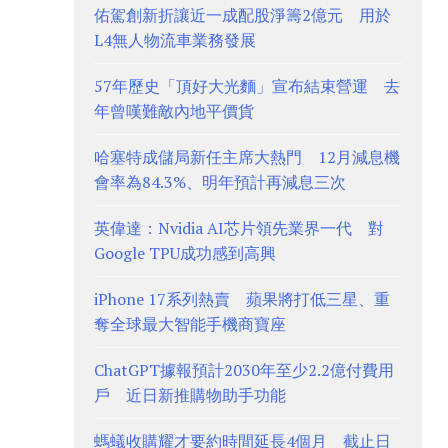
佑駕創新折讓近一成配股淨籌2億元 用於
L4無人物流車業務發展
57年歷史「頂好大光麵」宣布結束營運 去
年曾嘆難敵內地平價貨
哈塞特成儲局新任主席大熱門 12月減息機
會率為84.3%、明年預計再減息三次
英偉達：Nvidia AI芯片領先業界一代 對
Google TPU成功感到高興
iPhone 17系列熱賣 蘋果將打低三星、重
奪全球最大智能手機商寶座
ChatGPT據報預計2030年至少2.2億付費用
戶 近日新推購物助手功能
螞蟻收購耀才要約時間延長4個月 截止日