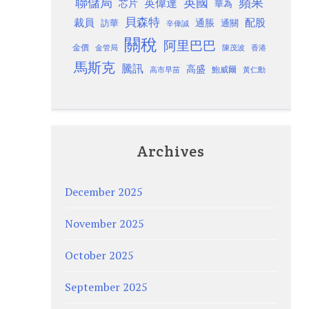
聯儲局
蘋果
英國
英偉達
芯片
華為
貝森特
裁員
配股
通脹
訪華
通關
辛偉誠
關稅
阿里巴巴
金價
金管局
香港
陳茂波
馬斯克
騰訊
高盛
高市早苗
鮑威爾
黃仁勳
Archives
December 2025
November 2025
October 2025
September 2025