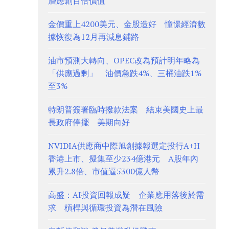
層應創百倍價值
金價重上4200美元、金股造好 憧憬經濟數
據恢復為12月再減息鋪路
油市預測大轉向、OPEC改為預計明年略為
「供應過剩」 油價急跌4%、三桶油跌1%
至3%
特朗普簽署臨時撥款法案 結束美國史上最
長政府停擺 美期向好
NVIDIA供應商中際旭創據報選定投行A+H
香港上市、擬集至少234億港元 A股年內
累升2.8倍、市值逼5300億人幣
高盛：AI投資回報成疑 企業應用落後於需
求 槓桿與循環投資為潛在風險