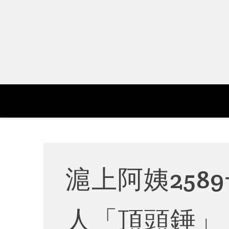
Skip
to
content
滬上阿姨2589
人「頂頭錘」