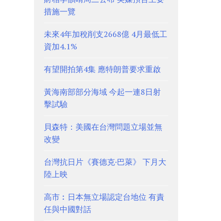
措施一覽
未來4年加稅削支2668億 4月最低工
資加4.1%
有望開拍第4集 應特朗普要求重啟
黃海南部部分海域 今起一連8日射
擊試驗
貝森特：美國在台灣問題立場並無
改變
台灣抗日片《賽德克·巴萊》 下月大
陸上映
高市︰日本無立場認定台地位 有責
任與中國對話