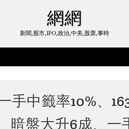
網網
新聞,股市,IPO,政治,中美,股票,事時
一手中籤率10%、163
 暗盤大升6成、一