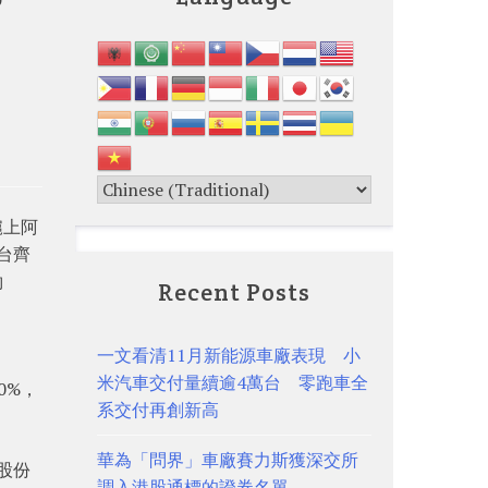
滬上阿
台齊
約
Recent Posts
一文看清11月新能源車廠表現 小
米汽車交付量續逾4萬台 零跑車全
0%，
系交付再創新高
華為「問界」車廠賽力斯獲深交所
股份
調入港股通標的證券名單