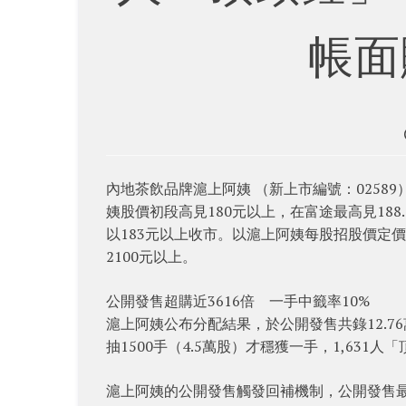
帳面
內地茶飲品牌滬上阿姨 （新上市編號：0258
姨股價初段高見180元以上，在富途最高見18
以183元以上收市。以滬上阿姨每股招股價定價
2100元以上。
公開發售超購近3616倍 一手中籤率10%
滬上阿姨公布分配結果，於公開發售共錄12.76
抽1500手（4.5萬股）才穩獲一手，1,631人
滬上阿姨的公開發售觸發回補機制，公開發售最終