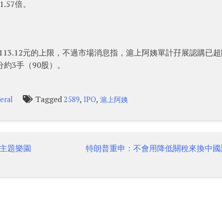
.57倍。
至113.12元的上限，不過市場消息指，滬上阿姨單計孖展認購已
獲分約3手（90股）。
Tagged
,
,
eral
2589
IPO
滬上阿姨
主題樂園
特朗普重申：不會用降低關稅來換中國