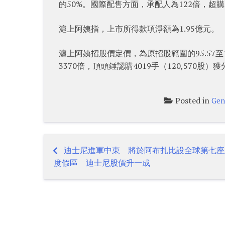
的50%。國際配售方面，承配人為122倍，超購1
滬上阿姨指，上市所得款項淨額為1.95億元。
滬上阿姨招股價定價，為原招股範圍的95.57
3370倍，頂頭錘認購4019手（120,570股）
Posted in
Gen
迪士尼進軍中東 將於阿布扎比設全球第七座
Post
度假區 迪士尼股價升一成
navigation