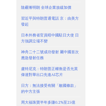
陰霾漸明朗 全球企業放緩加價
習近平與特朗普通電話 京：由美方
發起
日本外務省官員晤中國駐日大使 日
方強調立場不變
神舟二十二號成功發射 屬中國首次
應急發射任務
盧特尼克：特朗普正權衡是否允英
偉達對華出口先進AI芯片
日方：無法接受有關「敵國條款」
的中方主張
周大福珠寶半年多賺0.2%至25億