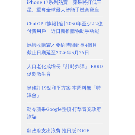
iPhone 17系列熱賣 蘋果將打低三
星、重奪全球最大智能手機商寶座
ChatGPT據報預計2030年至少2.2億
付費用戶 近日新推購物助手功能
螞蟻收購耀才要約時間延長4個月
截止日期延至2026年3月25日
人口老化成增長「計時炸彈」 EBRD
促刺激生育
烏修訂19點和平方案 本周料無「特
澤會」
勒令蘋果Google整頓 打擊冒充政府
詐騙
削政府支出浪費 推日版DOGE