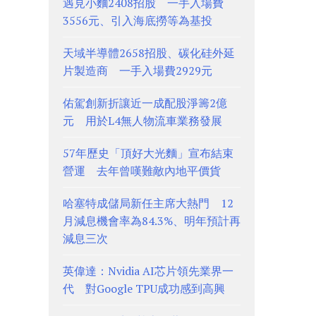
遇見小麵2408招股 一手入場費
3556元、引入海底撈等為基投
天域半導體2658招股、碳化硅外延
片製造商 一手入場費2929元
佑駕創新折讓近一成配股淨籌2億
元 用於L4無人物流車業務發展
57年歷史「頂好大光麵」宣布結束
營運 去年曾嘆難敵內地平價貨
哈塞特成儲局新任主席大熱門 12
月減息機會率為84.3%、明年預計再
減息三次
英偉達：Nvidia AI芯片領先業界一
代 對Google TPU成功感到高興