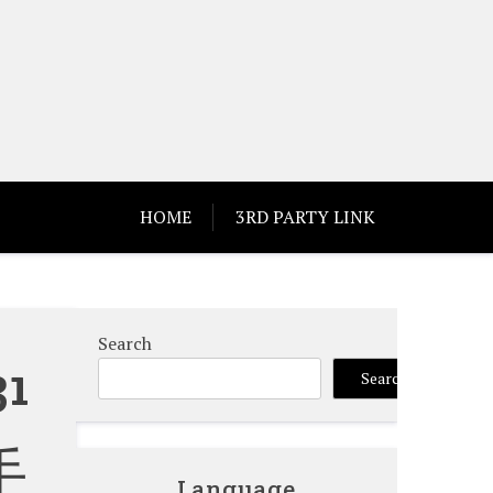
HOME
3RD PARTY LINK
Search
1
Search
手
Language