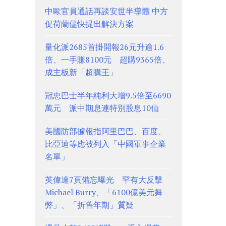
中歐官員通話再談安世半導體 中方
促荷蘭儘快提出解決方案
量化派2685首掛開報26元升逾1.6
倍、一手賺8100元 超購9365倍、
成主板新「超購王」
冠忠巴士半年純利大增9.5倍至6690
萬元 派中期息連特別股息10仙
美國防部據報指阿里巴巴、百度、
比亞迪等應被列入「中國軍事企業
名單」
英偉達7頁備忘曝光 罕有大反擊
Michael Burry、「6100億美元舞
弊」、「折舊年期」質疑