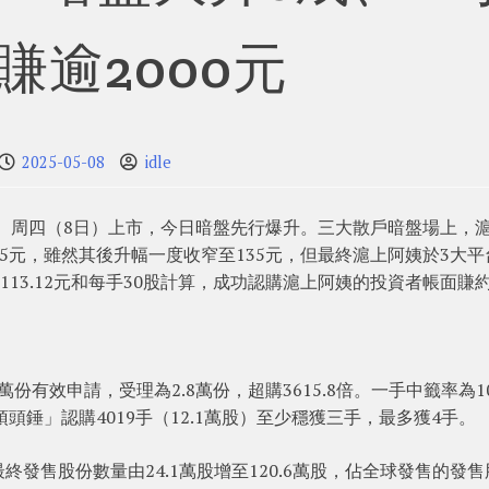
賺逾2000元
2025-05-08
idle
9） 周四（8日）上市，今日暗盤先行爆升。三大散戶暗盤場上，
8.5元，雖然其後升幅一度收窄至135元，但最終滬上阿姨於3大平
113.12元和每手30股計算，成功認購滬上阿姨的投資者帳面賺
萬份有效申請，受理為2.8萬份，超購3615.8倍。一手中籤率為1
「頂頭錘」認購4019手（12.1萬股）至少穩獲三手，最多獲4手。
發售股份數量由24.1萬股增至120.6萬股，佔全球發售的發售