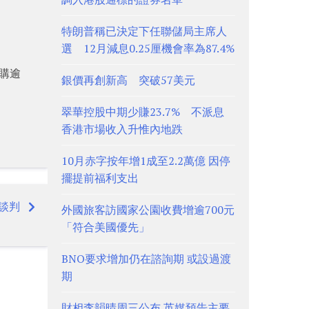
特朗普稱已決定下任聯儲局主席人
選 12月減息0.25厘機會率為87.4%
超購逾
銀價再創新高 突破57美元
翠華控股中期少賺23.7% 不派息
香港市場收入升惟內地跌
10月赤字按年增1成至2.2萬億 因停
擺提前福利支出
談判
外國旅客訪國家公園收費增逾700元
「符合美國優先」
BNO要求增加仍在諮詢期 或設過渡
期
財相李韻晴周三公布 英媒預告主要