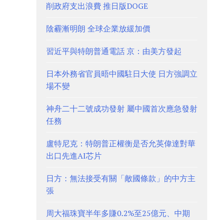
削政府支出浪費 推日版DOGE
陰霾漸明朗 全球企業放緩加價
習近平與特朗普通電話 京：由美方發起
日本外務省官員晤中國駐日大使 日方強調立
場不變
神舟二十二號成功發射 屬中國首次應急發射
任務
盧特尼克：特朗普正權衡是否允英偉達對華
出口先進AI芯片
日方：無法接受有關「敵國條款」的中方主
張
周大福珠寶半年多賺0.2%至25億元、中期