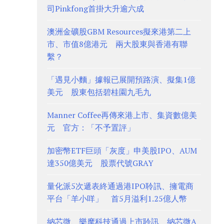
司Pinkfong首掛大升逾六成
澳洲金礦股GBM Resources擬來港第二上
市、市值8億港元 兩大股東與香港有聯
繫？
「遇見小麵」據報已展開預路演、擬集1億
美元 股東包括碧桂園九毛九
Manner Coffee再傳來港上市、集資數億美
元 官方：「不予置評」
加密幣ETF巨頭「灰度」申美股IPO、AUM
達350億美元 股票代號GRAY
量化派5次遞表終通過港IPO聆訊、擁電商
平台「羊小咩」 首5月溢利1.25億人幣
納芯微、樂摩科技通過上市聆訊 納芯微A