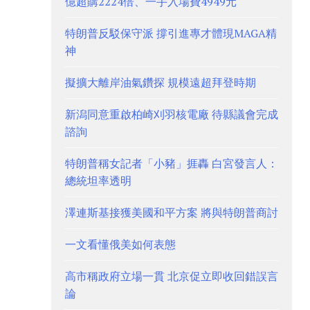
億超購2224倍、一手入場費4949元
特朗普反駁保守派 撐引進專才體現MAGA精
神
擬擴大離岸油氣鑽探 規模遠超拜登時期
新潟同意重啟柏崎刈羽核電廠 待縣議會完成
諮詢
特朗普稱女記者「小豬」捱轟 白宮發言人：
總統坦率透明
澤連斯基接獲美國和平方案 將與特朗普商討
一文看懂俄美如何表態
高市稱政府立場一貫 北京促立即收回錯誤言
論