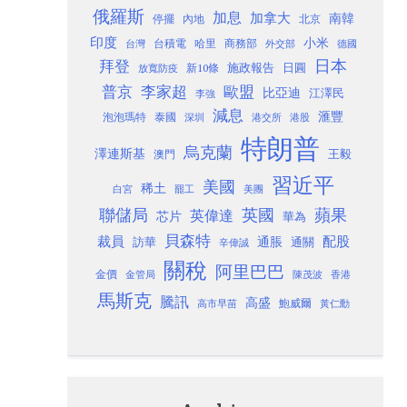
俄羅斯
加息
加拿大
南韓
內地
停擺
北京
印度
小米
台灣
台積電
哈里
商務部
外交部
德國
日本
拜登
施政報告
日圓
新10條
放寬防疫
歐盟
普京
李家超
比亞迪
江澤民
李強
減息
滙豐
泡泡瑪特
泰國
深圳
港股
港交所
特朗普
烏克蘭
澤連斯基
澳門
王毅
習近平
美國
稀土
白宮
罷工
美團
聯儲局
蘋果
英國
英偉達
芯片
華為
貝森特
裁員
配股
通脹
訪華
通關
辛偉誠
關稅
阿里巴巴
金價
金管局
香港
陳茂波
馬斯克
騰訊
高盛
高市早苗
鮑威爾
黃仁勳