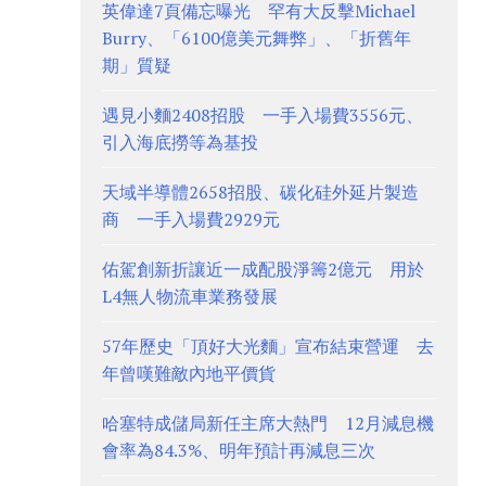
英偉達7頁備忘曝光 罕有大反擊Michael
Burry、「6100億美元舞弊」、「折舊年
期」質疑
遇見小麵2408招股 一手入場費3556元、
引入海底撈等為基投
天域半導體2658招股、碳化硅外延片製造
商 一手入場費2929元
佑駕創新折讓近一成配股淨籌2億元 用於
L4無人物流車業務發展
57年歷史「頂好大光麵」宣布結束營運 去
年曾嘆難敵內地平價貨
哈塞特成儲局新任主席大熱門 12月減息機
會率為84.3%、明年預計再減息三次