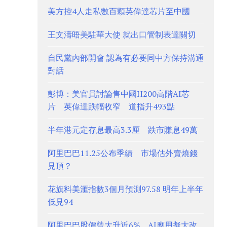
美方控4人走私數百顆英偉達芯片至中國
王文濤晤美駐華大使 就出口管制表達關切
自民黨內部開會 認為有必要同中方保持溝通
對話
彭博：美官員討論售中國H200高階AI芯
片 英偉達跌幅收窄 道指升493點
半年港元定存息最高3.3厘 跌市賺息49萬
阿里巴巴11.25公布季績 市場估外賣燒錢
見頂？
花旗料美滙指數3個月預測97.58 明年上半年
低見94
阿里巴巴股價曾大升近6% AI應用擬大改