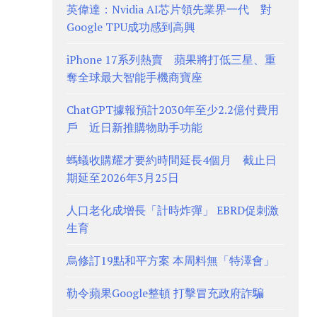
英偉達：Nvidia AI芯片領先業界一代 對
Google TPU成功感到高興
iPhone 17系列熱賣 蘋果將打低三星、重
奪全球最大智能手機商寶座
ChatGPT據報預計2030年至少2.2億付費用
戶 近日新推購物助手功能
螞蟻收購耀才要約時間延長4個月 截止日
期延至2026年3月25日
人口老化成增長「計時炸彈」 EBRD促刺激
生育
烏修訂19點和平方案 本周料無「特澤會」
勒令蘋果Google整頓 打擊冒充政府詐騙