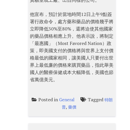
實驗室或工廠、出自同樣的公司。
他宣布，預計於當地時間12日上午9點簽
署行政命令，處方藥和藥品的價格幾乎將
立即降低30%至80%，還將迫使其他國家
的藥品價格相應上升。他表示說，將制定
「最惠國」（Most Favored Nation）政
策，即美國支付的價格將與世界上支付價
格最低的國家相同，讓美國人只要付出世
界上最低廉的價格來購買藥品，指此舉美
國人的醫療保健成本大幅降低，美國也節
省萬億美元。
Posted in
Tagged
General
特朗
,
普
藥價