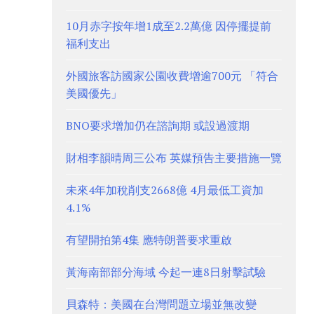
10月赤字按年增1成至2.2萬億 因停擺提前
福利支出
外國旅客訪國家公園收費增逾700元 「符合
美國優先」
BNO要求增加仍在諮詢期 或設過渡期
財相李韻晴周三公布 英媒預告主要措施一覽
未來4年加稅削支2668億 4月最低工資加
4.1%
有望開拍第4集 應特朗普要求重啟
黃海南部部分海域 今起一連8日射擊試驗
貝森特：美國在台灣問題立場並無改變