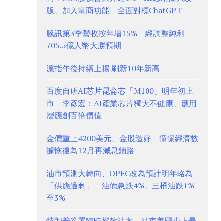
版、加入電商功能 全面對標ChatGPT
騰訊第3季營收按年增15% 經調整純利
705.5億人幣大勝預期
滬指午後持續上揚 刷新10年新高
百度自研AI芯片昆侖芯「M100」明年初上
市 李彥宏：AI產業芯片獨大不健康、應用
層應創百倍價值
金價重上4200美元、金股造好 憧憬經濟數
據恢復為12月再減息鋪路
油市預測大轉向、OPEC改為預計明年略為
「供應過剩」 油價急跌4%、三桶油跌1%
至3%
特朗普簽署臨時撥款法案 結束美國史上最