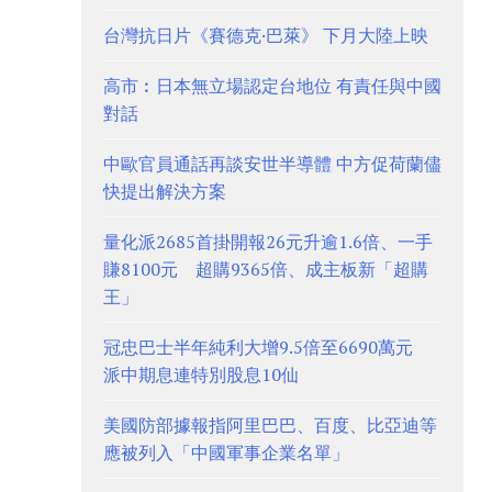
台灣抗日片《賽德克·巴萊》 下月大陸上映
高市︰日本無立場認定台地位 有責任與中國
對話
中歐官員通話再談安世半導體 中方促荷蘭儘
快提出解決方案
量化派2685首掛開報26元升逾1.6倍、一手
賺8100元 超購9365倍、成主板新「超購
王」
冠忠巴士半年純利大增9.5倍至6690萬元
派中期息連特別股息10仙
美國防部據報指阿里巴巴、百度、比亞迪等
應被列入「中國軍事企業名單」