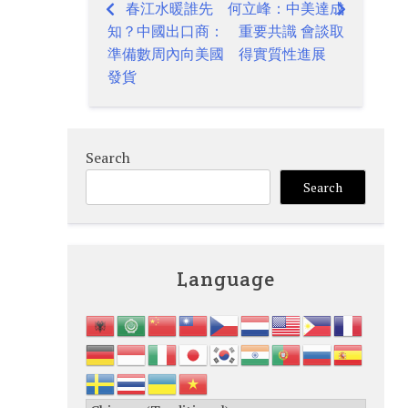
春江水暖誰先
何立峰：中美達成
Post
知？中國出口商：
重要共識 會談取
navigation
準備數周內向美國
得實質性進展
發貨
Search
Search
Language