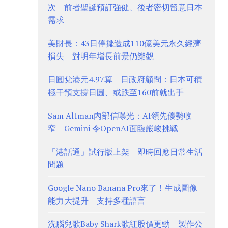
次 前者聖誕預訂強健、後者密切留意日本
需求
美財長：43日停擺造成110億美元永久經濟
損失 對明年增長前景仍樂觀
日圓兌港元4.97算 日政府顧問：日本可積
極干預支撐日圓、或跌至160前就出手
Sam Altman內部信曝光：AI領先優勢收
窄 Gemini 令OpenAI面臨嚴峻挑戰
「港話通」試行版上架 即時回應日常生活
問題
Google Nano Banana Pro來了！生成圖像
能力大提升 支持多種語言
洗腦兒歌Baby Shark歌紅股價更勁 製作公