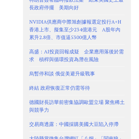
長政府停擺 美期向好
NVIDIA供應商中際旭創據報選定投行A+H
香港上市、擬集至少234億港元 A股年內
累升2.8倍、市值逼5300億人幣
高盛：AI投資回報成疑 企業應用落後於需
求 槓桿與循環投資為潛在風險
烏暫停和談 俄促美避升級戰事
終結 政府恢復正常仍需等待
德國財長訪華前密集協調歐盟立場 聚焦稀土
與競爭力
交易商透露：中國採購美國大豆陷入停滯
大陸懸賞徵集台灣網紅「八炯」「閩南狼」