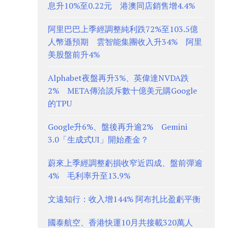
息升10%至0.22元 港澳同店銷售增4.4%
阿里巴巴上季經調整純利跌72%至103.5億
人幣遜預期 雲智能集團收入升34% 阿里
美股盤前升4%
Alphabet夜盤再升3%、英偉達NVDA跌
2% META傳洽談斥數十億美元購Google
的TPU
Google升6%、盤後再升逾2% Gemini
3.0「生成式UI」開始產金？
蔚來上季經調整虧損收窄近四成、盤前彈逾
4% 毛利率升至13.9%
文遠知行：收入增144% 阿布扎比盈虧平衡
國泰航空、香港快運10月共接載320萬人