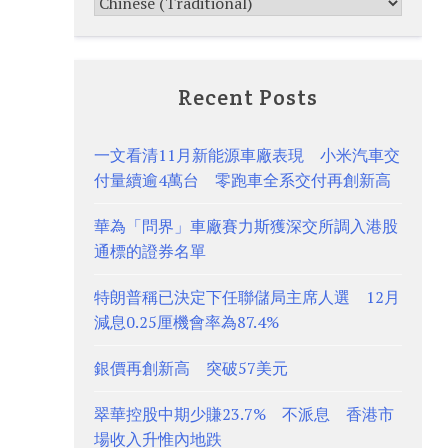
Recent Posts
一文看清11月新能源車廠表現 小米汽車交
付量續逾4萬台 零跑車全系交付再創新高
華為「問界」車廠賽力斯獲深交所調入港股
通標的證券名單
特朗普稱已決定下任聯儲局主席人選 12月
減息0.25厘機會率為87.4%
銀價再創新高 突破57美元
翠華控股中期少賺23.7% 不派息 香港市
場收入升惟內地跌