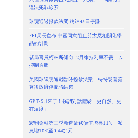
違法犯罪線索
眾院通過撥款法案 終結43日停擺
FBI局長宣布 中國同意阻止芬太尼相關化學
品的計劃
儲局官員柯林斯傾向12月維持利率不變 以
抑制通脹
美國眾議院通過臨時撥款法案 待特朗普簽
署後政府停擺將結束
GPT-5.1來了！強調對話體驗「更自然、更
有溫度」
宏利金融第三季新造業務價值增長11% 派
息增10%至0.44加元