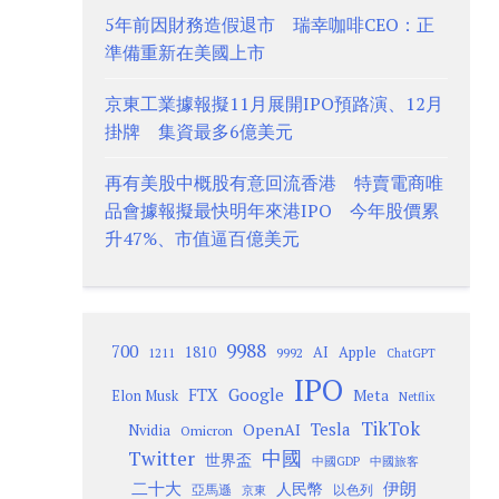
5年前因財務造假退市 瑞幸咖啡CEO：正
準備重新在美國上市
京東工業據報擬11月展開IPO預路演、12月
掛牌 集資最多6億美元
再有美股中概股有意回流香港 特賣電商唯
品會據報擬最快明年來港IPO 今年股價累
升47%、市值逼百億美元
9988
700
1810
AI
Apple
1211
9992
ChatGPT
IPO
Google
FTX
Meta
Elon Musk
Netflix
TikTok
Tesla
OpenAI
Nvidia
Omicron
Twitter
中國
世界盃
中國GDP
中國旅客
二十大
伊朗
人民幣
以色列
亞馬遜
京東