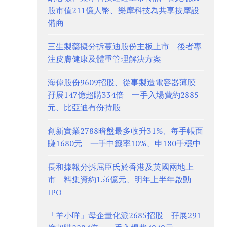
股市值211億人幣、樂摩科技為共享按摩設
備商
三生製藥擬分拆蔓迪股份主板上市 後者專
注皮膚健康及體重管理解決方案
海偉股份9609招股、從事製造電容器薄膜
孖展147億超購334倍 一手入場費約2885
元、比亞迪有份持股
創新實業2788暗盤最多收升31%、每手帳面
賺1680元 一手中籤率10%、申180手穩中
長和據報分拆屈臣氏於香港及英國兩地上
市 料集資約156億元、明年上半年啟動
IPO
「羊小咩」母企量化派2685招股 孖展291