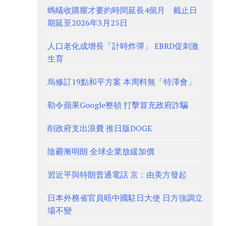
螞蟻收購耀才要約時間延長4個月 截止日
期延至2026年3月25日
人口老化成增長「計時炸彈」 EBRD促刺激
生育
烏修訂19點和平方案 本周料無「特澤會」
勒令蘋果Google整頓 打擊冒充政府詐騙
削政府支出浪費 推日版DOGE
陰霾漸明朗 全球企業放緩加價
習近平與特朗普通電話 京：由美方發起
日本外務省官員晤中國駐日大使 日方強調立
場不變