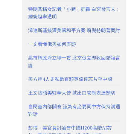
特朗普稱女記者「小豬」捱轟 白宮發言人：
總統坦率透明
澤連斯基接獲美國和平方案 將與特朗普商討
一文看懂俄美如何表態
高市稱政府立場一貫 北京促立即收回錯誤言
論
美方控4人走私數百顆英偉達芯片至中國
王文濤晤美駐華大使 就出口管制表達關切
自民黨內部開會 認為有必要同中方保持溝通
對話
彭博：美官員討論售中國H200高階AI芯