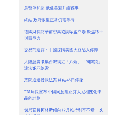
烏暫停和談 俄促美避升級戰事
終結 政府恢復正常仍需等待
德國財長訪華前密集協調歐盟立場 聚焦稀土
與競爭力
交易商透露：中國採購美國大豆陷入停滯
大陸懸賞徵集台灣網紅「八炯」「閩南狼」
違法犯罪線索
眾院通過撥款法案 終結43日停擺
FBI局長宣布 中國同意阻止芬太尼相關化學
品的計劃
儲局官員柯林斯傾向12月維持利率不變 以