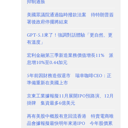
抑制通脹
美國眾議院通過臨時撥款法案 待特朗普簽
署後政府停擺將結束
GPT-5.1來了！強調對話體驗「更自然、更
有溫度」
宏利金融第三季新造業務價值增長11% 派
息增10%至0.44加元
5年前因財務造假退市 瑞幸咖啡CEO：正
準備重新在美國上市
京東工業據報擬11月展開IPO預路演、12月
掛牌 集資最多6億美元
再有美股中概股有意回流香港 特賣電商唯
品會據報擬最快明年來港IPO 今年股價累