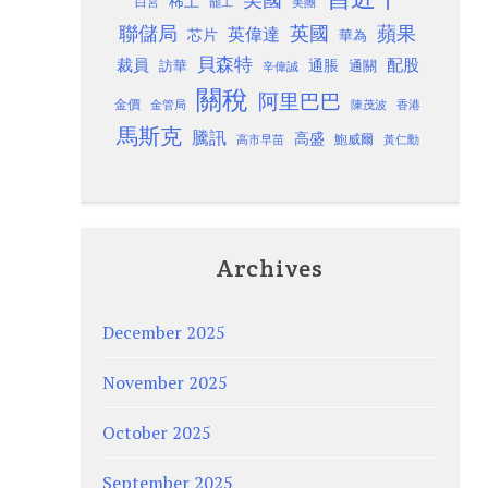
稀土
白宮
罷工
美團
聯儲局
蘋果
英國
英偉達
芯片
華為
貝森特
裁員
配股
通脹
訪華
通關
辛偉誠
關稅
阿里巴巴
金價
金管局
香港
陳茂波
馬斯克
騰訊
高盛
高市早苗
鮑威爾
黃仁勳
Archives
December 2025
November 2025
October 2025
September 2025