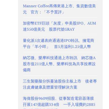
Manner Coffee再傳來港上市、集資數億美
元 官方：「不予置評」
加密幣ETF巨頭「灰度」申美股IPO、AUM
達350億美元 股票代號GRAY
量化派5次遞表終通過港IPO聆訊、擁電商
平台「羊小咩」 首5月溢利1.25億人幣
納芯微、樂摩科技通過上市聆訊 納芯微A
股市值211億人幣、樂摩科技為共享按摩設
備商
三生製藥擬分拆蔓迪股份主板上市 後者專
注皮膚健康及體重管理解決方案
海偉股份9609招股、從事製造電容器薄膜
孖展147億超購334倍 一手入場費約2885