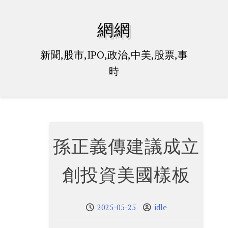
Skip
to
網網
content
新聞,股市,IPO,政治,中美,股票,事
時
孫正義傳建議成立
創投資美國樣板
2025-05-25
idle