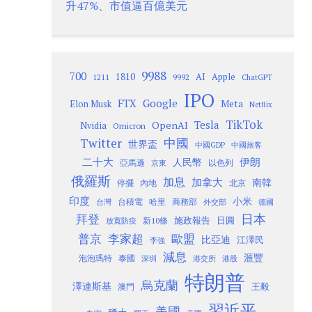
升47%、市值逼百億美元
9988
700
1810
AI
Apple
1211
9992
ChatGPT
IPO
Google
FTX
Meta
Elon Musk
Netflix
TikTok
Tesla
OpenAI
Nvidia
Omicron
Twitter
中國
世界盃
中國GDP
中國旅客
二十大
伊朗
人民幣
以色列
亞馬遜
京東
俄羅斯
加息
加拿大
南韓
內地
停擺
北京
印度
小米
台灣
台積電
哈里
商務部
外交部
德國
日本
拜登
施政報告
日圓
新10條
放寬防疫
歐盟
普京
李家超
比亞迪
江澤民
李強
減息
滙豐
泡泡瑪特
泰國
深圳
港股
港交所
特朗普
烏克蘭
澤連斯基
澳門
王毅
習近平
美國