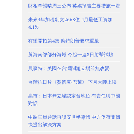
財相李韻晴周三公布 英媒預告主要措施一覽
未來4年加稅削支2668億 4月最低工資加
4.1%
有望開拍第4集 應特朗普要求重啟
黃海南部部分海域 今起一連8日射擊試驗
貝森特：美國在台灣問題立場並無改變
台灣抗日片《賽德克·巴萊》 下月大陸上映
高市︰日本無立場認定台地位 有責任與中國
對話
中歐官員通話再談安世半導體 中方促荷蘭儘
快提出解決方案