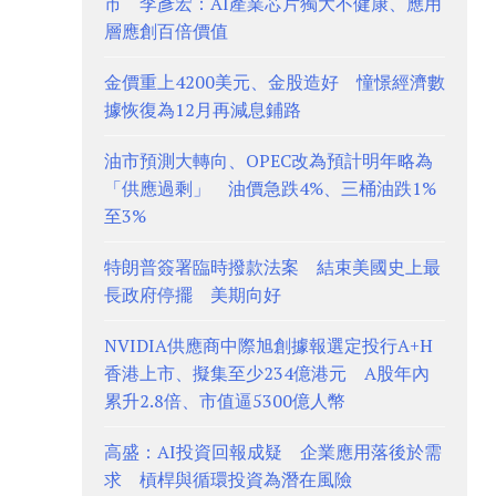
市 李彥宏：AI產業芯片獨大不健康、應用
層應創百倍價值
金價重上4200美元、金股造好 憧憬經濟數
據恢復為12月再減息鋪路
油市預測大轉向、OPEC改為預計明年略為
「供應過剩」 油價急跌4%、三桶油跌1%
至3%
特朗普簽署臨時撥款法案 結束美國史上最
長政府停擺 美期向好
NVIDIA供應商中際旭創據報選定投行A+H
香港上市、擬集至少234億港元 A股年內
累升2.8倍、市值逼5300億人幣
高盛：AI投資回報成疑 企業應用落後於需
求 槓桿與循環投資為潛在風險