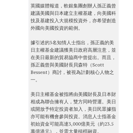
英國媒體報道，軟銀集團創辦人孫正義曾
建議美國與日本建立主權基建，向美國科
技及基建投入大規模投資外，亦希望創造
外國向美國投資的範例。
據引述的3名知情人士指出，孫正義的美
日主權基金建議獲美日政府高層注意，並
在美日最新的貿易協商中曾提出。而且，
孫正義曾與美國財長貝森特（Scott
Bessent）商討，被視為計劃核心人物之
一。
美日主權基金被指將由美國財長及日本財
相成為聯合擁有人，雙方同時營運。美日
或開放予特定投資者加入，美日民眾據指
亦可能有機會參與投資。消息人士指基金
初始資金可能高達3,000億美元（約23.5
萬億港元），並需大量槓桿融資。