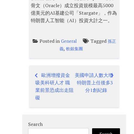
骨文（Oracle）成立投資規模最高5000
億美元的AI基建公司「Stargate」，作為
特朗普人工智能（AI）投資大計之一。
Posted in
Tagged
General
孫正
,
義
軟銀集團
歐洲增撥資金
美國申請人數大增
Post
吸美科研人才 職
特朗普上任後多3
navigation
業前景恐成出走阻
分1創紀錄
礙
Search
Search