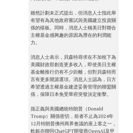
雖然計劃未正式提出，但消息人士指此舉
有望有為其他政府嘗試與美國建立投資關
係的樣板。同時，消息人士稱美日對聯合
主權基金感興趣的原因為潛在的利潤能
力。
消息人士表示，貝森特尋求在不加稅下為
美國財政部創造更多收入，即使美日主權
基金離推行仍有不少距離，但對貝森特而
言有更多開源選項。消息人士認為，日方
希望透過主權基金建迸妥善管理的聯盟關
係，保障日本免受華府突發決定衝擊。
孫正義與美國總統特朗普（Donald
Trump）關係密切，前者不止為2024年
12月特朗普佛州商界會議的座上客之一，
軟銀亦聯同ChatGPT開發商OpenAI及甲