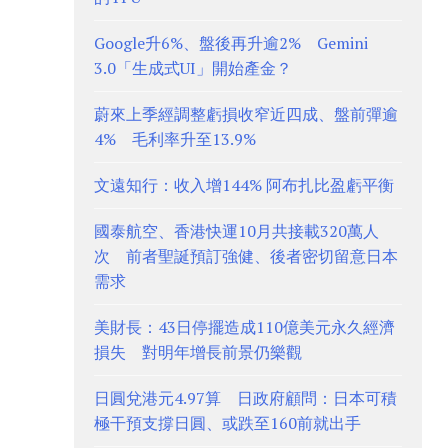
Google升6%、盤後再升逾2% Gemini
3.0「生成式UI」開始產金？
蔚來上季經調整虧損收窄近四成、盤前彈逾
4% 毛利率升至13.9%
文遠知行：收入增144% 阿布扎比盈虧平衡
國泰航空、香港快運10月共接載320萬人
次 前者聖誕預訂強健、後者密切留意日本
需求
美財長：43日停擺造成110億美元永久經濟
損失 對明年增長前景仍樂觀
日圓兌港元4.97算 日政府顧問：日本可積
極干預支撐日圓、或跌至160前就出手