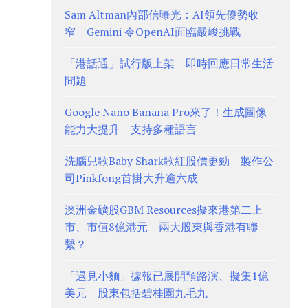
Sam Altman內部信曝光：AI領先優勢收
窄 Gemini 令OpenAI面臨嚴峻挑戰
「港話通」試行版上架 即時回應日常生活
問題
Google Nano Banana Pro來了！生成圖像
能力大提升 支持多種語言
洗腦兒歌Baby Shark歌紅股價更勁 製作公
司Pinkfong首掛大升逾六成
澳洲金礦股GBM Resources擬來港第二上
市、市值8億港元 兩大股東與香港有聯
繫？
「遇見小麵」據報已展開預路演、擬集1億
美元 股東包括碧桂園九毛九