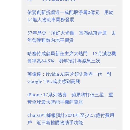
佑駕創新折讓近一成配股淨籌2億元 用於
L4無人物流車業務發展
57年歷史「頂好大光麵」宣布結束營運 去
年曾嘆難敵內地平價貨
哈塞特成儲局新任主席大熱門 12月減息機
會率為84.3%、明年預計再減息三次
英偉達：Nvidia AI芯片領先業界一代 對
Google TPU成功感到高興
iPhone 17系列熱賣 蘋果將打低三星、重
奪全球最大智能手機商寶座
ChatGPT據報預計2030年至少2.2億付費用
戶 近日新推購物助手功能