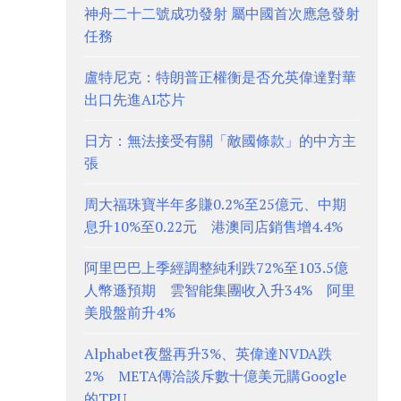
神舟二十二號成功發射 屬中國首次應急發射
任務
盧特尼克：特朗普正權衡是否允英偉達對華
出口先進AI芯片
日方：無法接受有關「敵國條款」的中方主
張
周大福珠寶半年多賺0.2%至25億元、中期
息升10%至0.22元 港澳同店銷售增4.4%
阿里巴巴上季經調整純利跌72%至103.5億
人幣遜預期 雲智能集團收入升34% 阿里
美股盤前升4%
Alphabet夜盤再升3%、英偉達NVDA跌
2% META傳洽談斥數十億美元購Google
的TPU