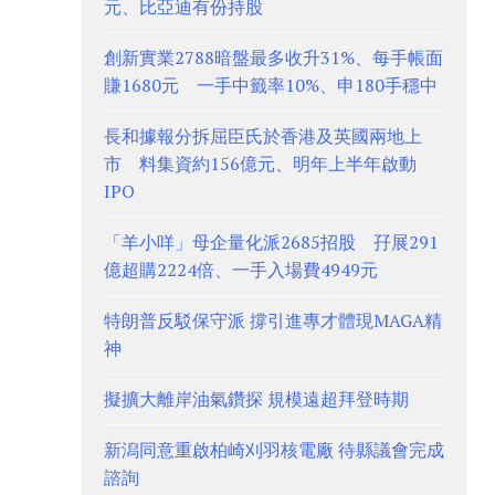
元、比亞迪有份持股
創新實業2788暗盤最多收升31%、每手帳面
賺1680元 一手中籤率10%、申180手穩中
長和據報分拆屈臣氏於香港及英國兩地上
市 料集資約156億元、明年上半年啟動
IPO
「羊小咩」母企量化派2685招股 孖展291
億超購2224倍、一手入場費4949元
特朗普反駁保守派 撐引進專才體現MAGA精
神
擬擴大離岸油氣鑽探 規模遠超拜登時期
新潟同意重啟柏崎刈羽核電廠 待縣議會完成
諮詢