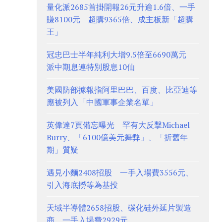
量化派2685首掛開報26元升逾1.6倍、一手
賺8100元 超購9365倍、成主板新「超購
王」
冠忠巴士半年純利大增9.5倍至6690萬元
派中期息連特別股息10仙
美國防部據報指阿里巴巴、百度、比亞迪等
應被列入「中國軍事企業名單」
英偉達7頁備忘曝光 罕有大反擊Michael
Burry、「6100億美元舞弊」、「折舊年
期」質疑
遇見小麵2408招股 一手入場費3556元、
引入海底撈等為基投
天域半導體2658招股、碳化硅外延片製造
商 一手入場費2929元