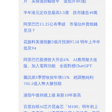
片 英偉達跌幅收窄 道指升493點
半年港元定存息最高3.3厘 跌市賺息49萬
阿里巴巴11.25公布季績 市場估外賣燒錢
見頂？
花旗料美滙指數3個月預測97.58 明年上半年
低見94
阿里巴巴股價曾大升近6% AI應用擬大改
版、加入電商功能 全面對標ChatGPT
騰訊第3季營收按年增15% 經調整純利
705.5億人幣大勝預期
滬指午後持續上揚 刷新10年新高
百度自研AI芯片昆侖芯「M100」明年初上