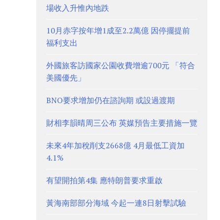
場收入升惟內地跌
10月赤字按年增1成至2.2萬億 因停擺提前
福利支出
外國旅客訪國家公園收費增逾700元 「符合
美國優先」
BNO要求增加仍在諮詢期 或設過渡期
財相李韻晴周三公布 英媒預告主要措施一覽
未來4年加稅削支2668億 4月最低工資加
4.1%
有望開拍第4集 應特朗普要求重啟
黃海南部部分海域 今起一連8日射擊試驗