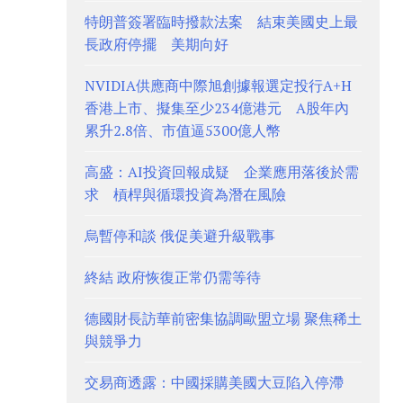
特朗普簽署臨時撥款法案 結束美國史上最
長政府停擺 美期向好
NVIDIA供應商中際旭創據報選定投行A+H
香港上市、擬集至少234億港元 A股年內
累升2.8倍、市值逼5300億人幣
高盛：AI投資回報成疑 企業應用落後於需
求 槓桿與循環投資為潛在風險
烏暫停和談 俄促美避升級戰事
終結 政府恢復正常仍需等待
德國財長訪華前密集協調歐盟立場 聚焦稀土
與競爭力
交易商透露：中國採購美國大豆陷入停滯