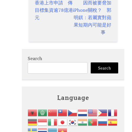
navigation
香港上市申請 傳
因而被要脅加
目標集資逾78億港
iPhone關稅？ 郭
元
明錤：若屬實對蘋
果短期內可能是好
事
Search
Search
Language