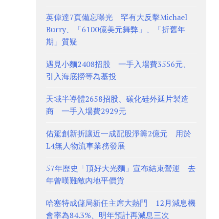
英偉達7頁備忘曝光 罕有大反擊Michael
Burry、「6100億美元舞弊」、「折舊年
期」質疑
遇見小麵2408招股 一手入場費3556元、
引入海底撈等為基投
天域半導體2658招股、碳化硅外延片製造
商 一手入場費2929元
佑駕創新折讓近一成配股淨籌2億元 用於
L4無人物流車業務發展
57年歷史「頂好大光麵」宣布結束營運 去
年曾嘆難敵內地平價貨
哈塞特成儲局新任主席大熱門 12月減息機
會率為84.3%、明年預計再減息三次