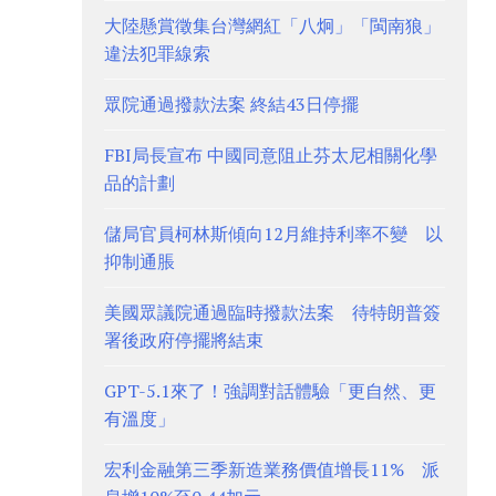
大陸懸賞徵集台灣網紅「八炯」「閩南狼」
違法犯罪線索
眾院通過撥款法案 終結43日停擺
FBI局長宣布 中國同意阻止芬太尼相關化學
品的計劃
儲局官員柯林斯傾向12月維持利率不變 以
抑制通脹
美國眾議院通過臨時撥款法案 待特朗普簽
署後政府停擺將結束
GPT-5.1來了！強調對話體驗「更自然、更
有溫度」
宏利金融第三季新造業務價值增長11% 派