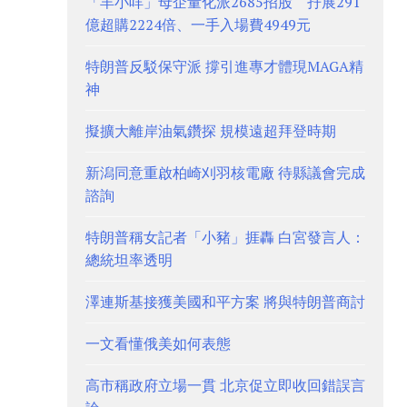
「羊小咩」母企量化派2685招股 孖展291
億超購2224倍、一手入場費4949元
特朗普反駁保守派 撐引進專才體現MAGA精
神
擬擴大離岸油氣鑽探 規模遠超拜登時期
新潟同意重啟柏崎刈羽核電廠 待縣議會完成
諮詢
特朗普稱女記者「小豬」捱轟 白宮發言人：
總統坦率透明
澤連斯基接獲美國和平方案 將與特朗普商討
一文看懂俄美如何表態
高市稱政府立場一貫 北京促立即收回錯誤言