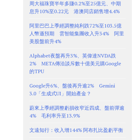
周大福珠寶半年多賺0.2%至25億元、中期
息升10%至0.22元 港澳同店銷售增4.4%
阿里巴巴上季經調整純利跌72%至103.5億
人幣遜預期 雲智能集團收入升34% 阿里
美股盤前升4%
Alphabet夜盤再升3%、英偉達NVDA跌
2% META傳洽談斥數十億美元購Google
的TPU
Google升6%、盤後再升逾2% Gemini
3.0「生成式UI」開始產金？
蔚來上季經調整虧損收窄近四成、盤前彈逾
4% 毛利率升至13.9%
文遠知行：收入增144% 阿布扎比盈虧平衡