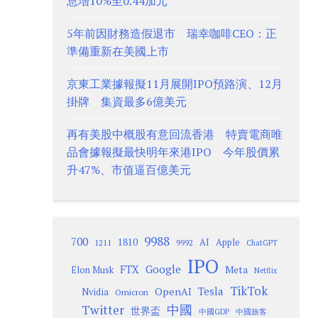
息增10%至0.44加元
5年前因財務造假退市 瑞幸咖啡CEO：正
準備重新在美國上市
京東工業據報擬11月展開IPO預路演、12月
掛牌 集資最多6億美元
再有美股中概股有意回流香港 特賣電商唯
品會據報擬最快明年來港IPO 今年股價累
升47%、市值逼百億美元
9988
700
1810
AI
Apple
1211
9992
ChatGPT
IPO
Google
FTX
Meta
Elon Musk
Netflix
TikTok
Tesla
OpenAI
Nvidia
Omicron
Twitter
中國
世界盃
中國GDP
中國旅客