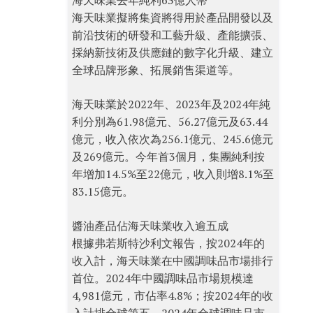
海天味業去年純利63億人幣
海天味業擬將集資將得用於產品開發以及
前沿技術的研發和工藝升級、產能擴張、
採納新技術及供應鏈的數字化升級、建立
全球品牌形象、拓展銷售渠道等。
海天味業於2022年、2023年及2024年純
利分別為61.98億元、56.27億元及63.44
億元，收入依次為256.1億元、245.6億元
及269億元。今年首3個月，集團純利按
年增加14.5%至22億元，收入則增8.1%至
83.15億元。
醬油產品佔海天味業收入逾五成
根據弗若斯特沙利文報告，按2024年的
收入計，海天味業在中國調味品市場排行
首位。2024年中國調味品市場規模達
4,981億元，市佔率4.8%；按2024年的收