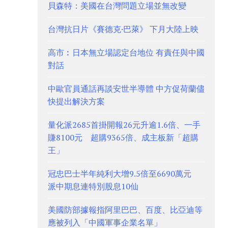
貝森特：美國在台灣問題立場並無改變
台灣抗日片《賽德克·巴萊》 下月大陸上映
高市︰日本無立場認定台地位 有責任與中國
對話
中歐官員通話再談安世半導體 中方促荷蘭儘
快提出解決方案
量化派2685首掛開報26元升逾1.6倍、一手
賺8100元 超購9365倍、成主板新「超購
王」
冠忠巴士半年純利大增9.5倍至6690萬元
派中期息連特別股息10仙
美國防部據報指阿里巴巴、百度、比亞迪等
應被列入「中國軍事企業名單」