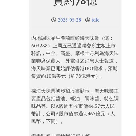
資約78億
2025-05-28
idle
內地調味品生產商龍頭海天味業（滬：
603288）上周五已通過聯交所主板上市
聆訊，中金、高盛、摩根士丹利為海天味
業聯席保薦人。外電引述消息人士報道，
海天味業已開始評估香港IPO需求，預期
集資約10億美元（約78億港元）。
據海天味業初步招股書顯示，海天味業主
要產品包括醬油、蠔油、調味醬、特色調
味品等。以A股周五收市價44.37元人民
幣計，公司A股市值超過2,467億元（人
民幣，下同）。