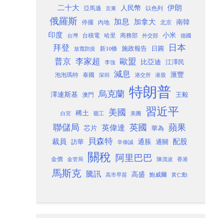
二十大
伊朗
人民幣
以色列
亞馬遜
京東
俄羅斯
加息
加拿大
南韓
內地
停擺
北京
印度
小米
台灣
台積電
哈里
商務部
外交部
德國
日本
拜登
施政報告
日圓
新10條
放寬防疫
歐盟
普京
李家超
比亞迪
江澤民
李強
減息
滙豐
泡泡瑪特
泰國
深圳
港股
港交所
特朗普
烏克蘭
澤連斯基
澳門
王毅
習近平
美國
稀土
白宮
罷工
美團
聯儲局
蘋果
英國
英偉達
芯片
華為
貝森特
裁員
配股
通脹
訪華
通關
辛偉誠
關稅
阿里巴巴
金價
金管局
香港
陳茂波
馬斯克
騰訊
高盛
高市早苗
鮑威爾
黃仁勳