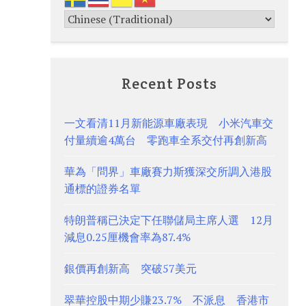
Recent Posts
一文看清11月新能源車廠表現 小米汽車交
付量續逾4萬台 零跑車全系交付再創新高
華為「問界」車廠賽力斯獲深交所調入港股
通標的證券名單
特朗普稱已決定下任聯儲局主席人選 12月
減息0.25厘機會率為87.4%
銀價再創新高 突破57美元
翠華控股中期少賺23.7% 不派息 香港市