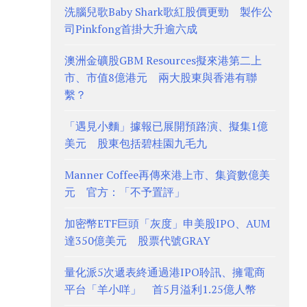
洗腦兒歌Baby Shark歌紅股價更勁 製作公
司Pinkfong首掛大升逾六成
澳洲金礦股GBM Resources擬來港第二上
市、市值8億港元 兩大股東與香港有聯
繫？
「遇見小麵」據報已展開預路演、擬集1億
美元 股東包括碧桂園九毛九
Manner Coffee再傳來港上市、集資數億美
元 官方：「不予置評」
加密幣ETF巨頭「灰度」申美股IPO、AUM
達350億美元 股票代號GRAY
量化派5次遞表終通過港IPO聆訊、擁電商
平台「羊小咩」 首5月溢利1.25億人幣