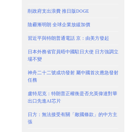
削政府支出浪費 推日版DOGE
陰霾漸明朗 全球企業放緩加價
習近平與特朗普通電話 京：由美方發起
日本外務省官員晤中國駐日大使 日方強調立
場不變
神舟二十二號成功發射 屬中國首次應急發射
任務
盧特尼克：特朗普正權衡是否允英偉達對華
出口先進AI芯片
日方：無法接受有關「敵國條款」的中方主
張