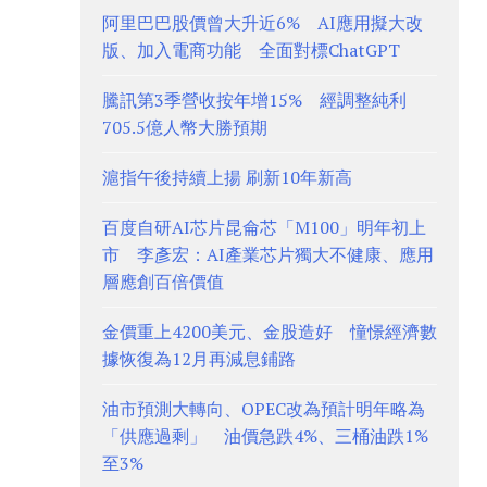
阿里巴巴股價曾大升近6% AI應用擬大改
版、加入電商功能 全面對標ChatGPT
騰訊第3季營收按年增15% 經調整純利
705.5億人幣大勝預期
滬指午後持續上揚 刷新10年新高
百度自研AI芯片昆侖芯「M100」明年初上
市 李彥宏：AI產業芯片獨大不健康、應用
層應創百倍價值
金價重上4200美元、金股造好 憧憬經濟數
據恢復為12月再減息鋪路
油市預測大轉向、OPEC改為預計明年略為
「供應過剩」 油價急跌4%、三桶油跌1%
至3%