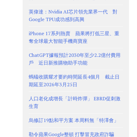
英偉達：Nvidia AI芯片領先業界一代 對
Google TPU成功感到高興
iPhone 17系列熱賣 蘋果將打低三星、重
奪全球最大智能手機商寶座
ChatGPT據報預計2030年至少2.2億付費用
戶 近日新推購物助手功能
螞蟻收購耀才要約時間延長4個月 截止日
期延至2026年3月25日
人口老化成增長「計時炸彈」 EBRD促刺激
生育
烏修訂19點和平方案 本周料無「特澤會」
勒令蘋果Google整頓 打擊冒充政府詐騙