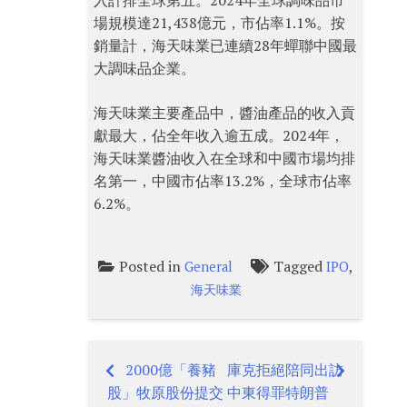
入計排全球第五。2024年全球調味品市
場規模達21,438億元，市佔率1.1%。按
銷量計，海天味業已連續28年蟬聯中國最
大調味品企業。
海天味業主要產品中，醬油產品的收入貢
獻最大，佔全年收入逾五成。2024年，
海天味業醬油收入在全球和中國市場均排
名第一，中國市佔率13.2%，全球市佔率
6.2%。
Posted in
Tagged
,
General
IPO
海天味業
2000億「養豬
庫克拒絕陪同出訪
Post
股」牧原股份提交
中東得罪特朗普