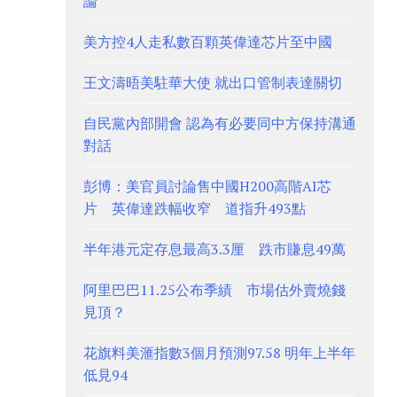
論
美方控4人走私數百顆英偉達芯片至中國
王文濤晤美駐華大使 就出口管制表達關切
自民黨內部開會 認為有必要同中方保持溝通
對話
彭博：美官員討論售中國H200高階AI芯
片 英偉達跌幅收窄 道指升493點
半年港元定存息最高3.3厘 跌市賺息49萬
阿里巴巴11.25公布季績 市場估外賣燒錢
見頂？
花旗料美滙指數3個月預測97.58 明年上半年
低見94