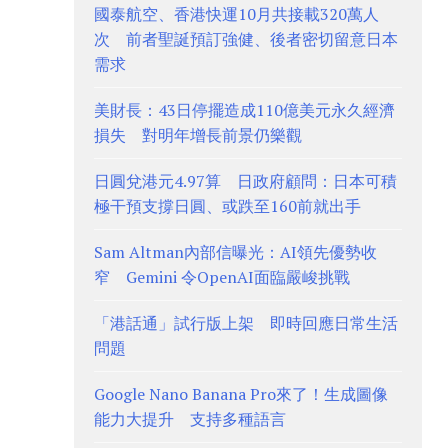
國泰航空、香港快運10月共接載320萬人
次 前者聖誕預訂強健、後者密切留意日本
需求
美財長：43日停擺造成110億美元永久經濟
損失 對明年增長前景仍樂觀
日圓兌港元4.97算 日政府顧問：日本可積
極干預支撐日圓、或跌至160前就出手
Sam Altman內部信曝光：AI領先優勢收
窄 Gemini 令OpenAI面臨嚴峻挑戰
「港話通」試行版上架 即時回應日常生活
問題
Google Nano Banana Pro來了！生成圖像
能力大提升 支持多種語言