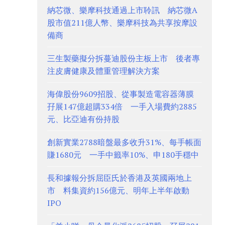
納芯微、樂摩科技通過上市聆訊 納芯微A
股市值211億人幣、樂摩科技為共享按摩設
備商
三生製藥擬分拆蔓迪股份主板上市 後者專
注皮膚健康及體重管理解決方案
海偉股份9609招股、從事製造電容器薄膜
孖展147億超購334倍 一手入場費約2885
元、比亞迪有份持股
創新實業2788暗盤最多收升31%、每手帳面
賺1680元 一手中籤率10%、申180手穩中
長和據報分拆屈臣氏於香港及英國兩地上
市 料集資約156億元、明年上半年啟動
IPO