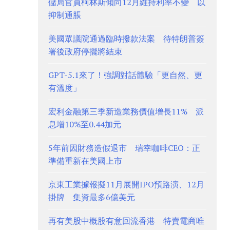
儲局官員柯林斯傾向12月維持利率不變 以
抑制通脹
美國眾議院通過臨時撥款法案 待特朗普簽
署後政府停擺將結束
GPT-5.1來了！強調對話體驗「更自然、更
有溫度」
宏利金融第三季新造業務價值增長11% 派
息增10%至0.44加元
5年前因財務造假退市 瑞幸咖啡CEO：正
準備重新在美國上市
京東工業據報擬11月展開IPO預路演、12月
掛牌 集資最多6億美元
再有美股中概股有意回流香港 特賣電商唯