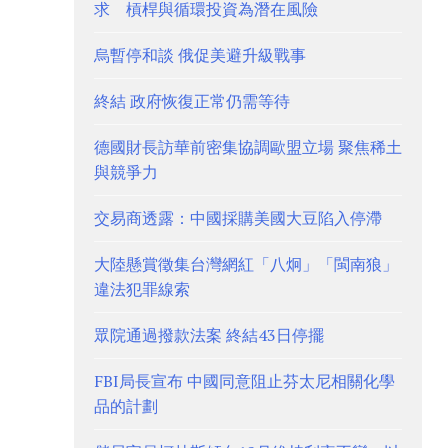
求 槓桿與循環投資為潛在風險
烏暫停和談 俄促美避升級戰事
終結 政府恢復正常仍需等待
德國財長訪華前密集協調歐盟立場 聚焦稀土
與競爭力
交易商透露：中國採購美國大豆陷入停滯
大陸懸賞徵集台灣網紅「八炯」「閩南狼」
違法犯罪線索
眾院通過撥款法案 終結43日停擺
FBI局長宣布 中國同意阻止芬太尼相關化學
品的計劃