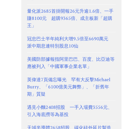
量化派2685首掛開報26元升逾1.6倍、一手
賺8100元 超購9365倍、成主板新「超購
王」
冠忠巴士半年純利大增9.5倍至6690萬元
派中期息連特別股息10仙
美國防部據報指阿里巴巴、百度、比亞迪等
應被列入「中國軍事企業名單」
英偉達7頁備忘曝光 罕有大反擊Michael
Burry、「6100億美元舞弊」、「折舊年
期」質疑
遇見小麵2408招股 一手入場費3556元、
引入海底撈等為基投
天域半導體2658招股、碳化硅外延片製造