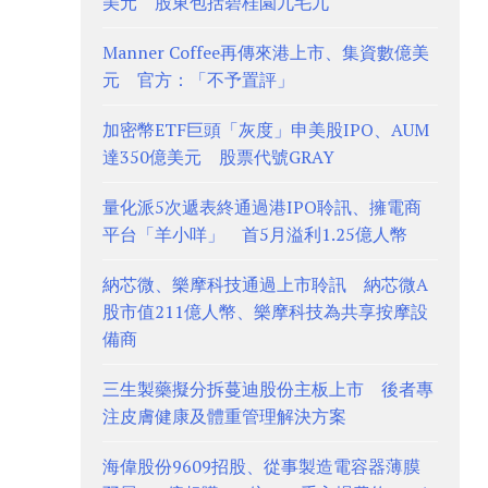
美元 股東包括碧桂園九毛九
Manner Coffee再傳來港上市、集資數億美
元 官方：「不予置評」
加密幣ETF巨頭「灰度」申美股IPO、AUM
達350億美元 股票代號GRAY
量化派5次遞表終通過港IPO聆訊、擁電商
平台「羊小咩」 首5月溢利1.25億人幣
納芯微、樂摩科技通過上市聆訊 納芯微A
股市值211億人幣、樂摩科技為共享按摩設
備商
三生製藥擬分拆蔓迪股份主板上市 後者專
注皮膚健康及體重管理解決方案
海偉股份9609招股、從事製造電容器薄膜