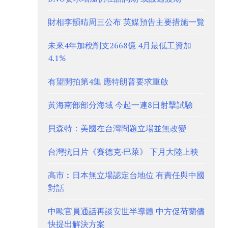
財相李韻晴周三公布 英媒預告主要措施一覽
未來4年加稅削支2668億 4月最低工資加
4.1%
有望開拍第4集 應特朗普要求重啟
黃海南部部分海域 今起一連8日射擊試驗
貝森特：美國在台灣問題立場並無改變
台灣抗日片《賽德克·巴萊》 下月大陸上映
高市︰日本無立場認定台地位 有責任與中國
對話
中歐官員通話再談安世半導體 中方促荷蘭儘
快提出解決方案