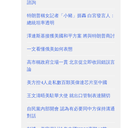
諮詢
特朗普稱女記者「小豬」捱轟 白宮發言人：
總統坦率透明
澤連斯基接獲美國和平方案 將與特朗普商討
一文看懂俄美如何表態
高市稱政府立場一貫 北京促立即收回錯誤言
論
美方控4人走私數百顆英偉達芯片至中國
王文濤晤美駐華大使 就出口管制表達關切
自民黨內部開會 認為有必要同中方保持溝通
對話