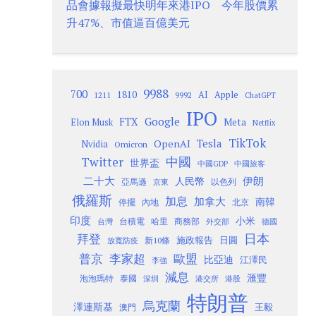
品會據報擬最快明年來港IPO 今年股價累
升47%、市值逼百億美元
9988
700
1810
AI
Apple
1211
9992
ChatGPT
IPO
Google
FTX
Meta
Elon Musk
Netflix
TikTok
Tesla
OpenAI
Nvidia
Omicron
Twitter
中國
世界盃
中國GDP
中國旅客
二十大
伊朗
人民幣
以色列
亞馬遜
京東
俄羅斯
加息
加拿大
南韓
內地
停擺
北京
印度
小米
台灣
台積電
哈里
商務部
外交部
德國
日本
拜登
施政報告
日圓
新10條
放寬防疫
歐盟
普京
李家超
比亞迪
江澤民
李強
減息
滙豐
泡泡瑪特
泰國
深圳
港股
港交所
特朗普
烏克蘭
澤連斯基
澳門
王毅