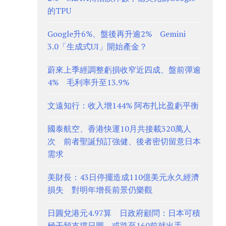
的TPU
Google升6%、盤後再升逾2% Gemini
3.0「生成式UI」開始產金？
蔚來上季經調整虧損收窄近四成、盤前彈逾
4% 毛利率升至13.9%
文遠知行：收入增144% 阿布扎比盈虧平衡
國泰航空、香港快運10月共接載320萬人
次 前者聖誕預訂強健、後者密切留意日本
需求
美財長：43日停擺造成110億美元永久經濟
損失 對明年增長前景仍樂觀
日圓兌港元4.97算 日政府顧問：日本可積
極干預支撐日圓、或跌至160前就出手