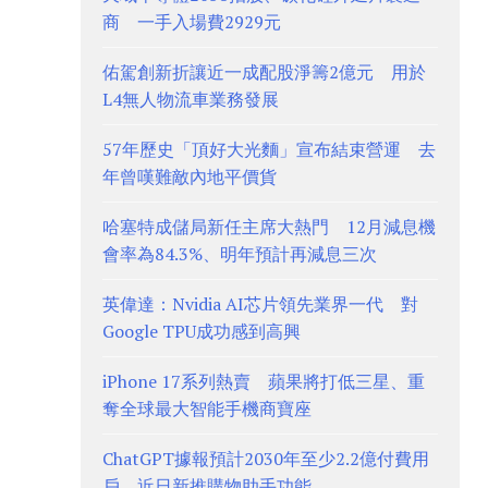
商 一手入場費2929元
佑駕創新折讓近一成配股淨籌2億元 用於
L4無人物流車業務發展
57年歷史「頂好大光麵」宣布結束營運 去
年曾嘆難敵內地平價貨
哈塞特成儲局新任主席大熱門 12月減息機
會率為84.3%、明年預計再減息三次
英偉達：Nvidia AI芯片領先業界一代 對
Google TPU成功感到高興
iPhone 17系列熱賣 蘋果將打低三星、重
奪全球最大智能手機商寶座
ChatGPT據報預計2030年至少2.2億付費用
戶 近日新推購物助手功能