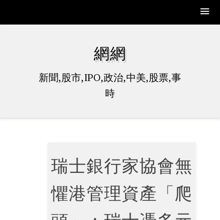
Skip
to
網網
content
新聞,股市,IPO,政治,中美,股票,事
時
瑞士銀行家協會無
懼港管理資產「爬