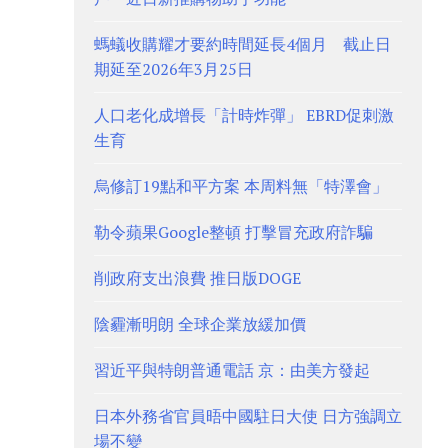
螞蟻收購耀才要約時間延長4個月 截止日
期延至2026年3月25日
人口老化成增長「計時炸彈」 EBRD促刺激
生育
烏修訂19點和平方案 本周料無「特澤會」
勒令蘋果Google整頓 打擊冒充政府詐騙
削政府支出浪費 推日版DOGE
陰霾漸明朗 全球企業放緩加價
習近平與特朗普通電話 京：由美方發起
日本外務省官員晤中國駐日大使 日方強調立
場不變