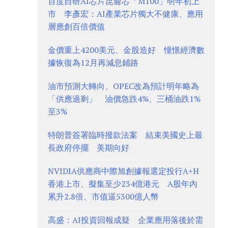
百度自研AI芯片昆侖芯「M100」明年初上
市 李彥宏：AI產業芯片獨大不健康、應用
層應創百倍價值
金價重上4200美元、金股造好 憧憬經濟數
據恢復為12月再減息鋪路
油市預測大轉向、OPEC改為預計明年略為
「供應過剩」 油價急跌4%、三桶油跌1%
至3%
特朗普簽署臨時撥款法案 結束美國史上最
長政府停擺 美期向好
NVIDIA供應商中際旭創據報選定投行A+H
香港上市、擬集至少234億港元 A股年內
累升2.8倍、市值逼5300億人幣
高盛：AI投資回報成疑 企業應用落後於需