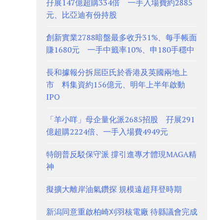
孖展147億超購334倍 一手入場費約2885
元、比亞迪有份持股
創新實業2788暗盤最多收升31%、每手帳面
賺1680元 一手中籤率10%、申180手穩中
長和據報分拆屈臣氏於香港及英國兩地上
市 料集資約156億元、明年上半年啟動
IPO
「羊小咩」母企量化派2685招股 孖展291
億超購2224倍、一手入場費4949元
特朗普反駁保守派 撐引進專才體現MAGA精
神
擬擴大離岸油氣鑽探 規模遠超拜登時期
新潟同意重啟柏崎刈羽核電廠 待縣議會完成