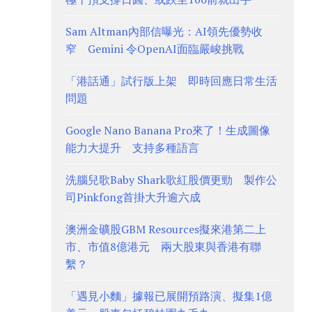
Sam Altman內部信曝光：AI領先優勢收
窄 Gemini 令OpenAI面臨嚴峻挑戰
「港話通」試行版上架 即時回應日常生活
問題
Google Nano Banana Pro來了！生成圖像
能力大提升 支持多種語言
洗腦兒歌Baby Shark歌紅股價更勁 製作公
司Pinkfong首掛大升逾六成
澳洲金礦股GBM Resources擬來港第二上
市、市值8億港元 兩大股東與香港有聯
繫？
「遇見小麵」據報已展開預路演、擬集1億