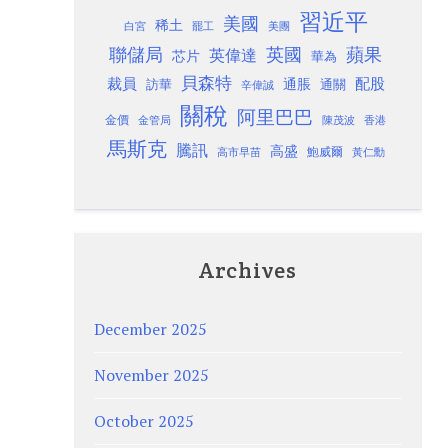
習近平
美國
稀土
白宮
罷工
美團
聯儲局
蘋果
英國
英偉達
芯片
華為
貝森特
裁員
配股
通脹
訪華
通關
辛偉誠
關稅
阿里巴巴
金價
金管局
香港
陳茂波
馬斯克
騰訊
高盛
高市早苗
鮑威爾
黃仁勳
Archives
December 2025
November 2025
October 2025