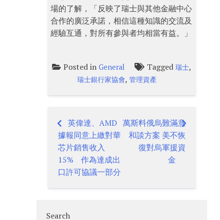
場的了解，「反映了瑞士與其他金融中心
合作的廣泛承諾，相信這種知識的交流及
經驗互通，對所有參與者均相當有益。」
Posted in
Tagged
,
General
瑞士
,
瑞士銀行家協會
管理資產
英偉達、AMD
萬斯料俄烏難滿意
Post
據報同意上繳對華
和談方案 美不恢
navigation
芯片銷售收入
復對烏軍援資
15% 作為達成出
金
口許可協議一部分
Search