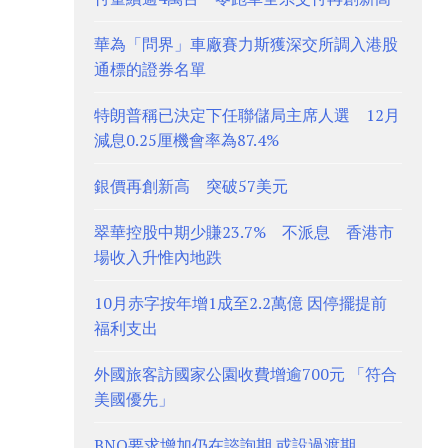
華為「問界」車廠賽力斯獲深交所調入港股
通標的證券名單
特朗普稱已決定下任聯儲局主席人選 12月
減息0.25厘機會率為87.4%
銀價再創新高 突破57美元
翠華控股中期少賺23.7% 不派息 香港市
場收入升惟內地跌
10月赤字按年增1成至2.2萬億 因停擺提前
福利支出
外國旅客訪國家公園收費增逾700元 「符合
美國優先」
BNO要求增加仍在諮詢期 或設過渡期