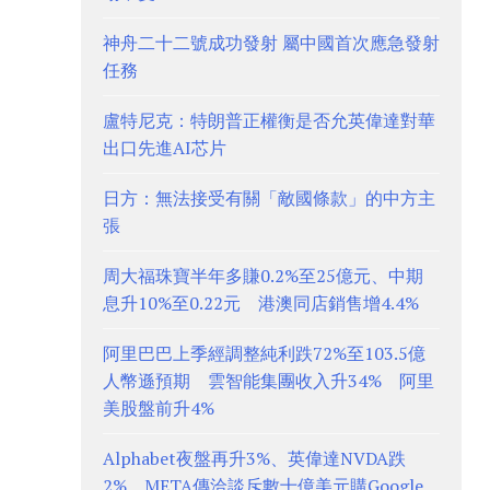
神舟二十二號成功發射 屬中國首次應急發射
任務
盧特尼克：特朗普正權衡是否允英偉達對華
出口先進AI芯片
日方：無法接受有關「敵國條款」的中方主
張
周大福珠寶半年多賺0.2%至25億元、中期
息升10%至0.22元 港澳同店銷售增4.4%
阿里巴巴上季經調整純利跌72%至103.5億
人幣遜預期 雲智能集團收入升34% 阿里
美股盤前升4%
Alphabet夜盤再升3%、英偉達NVDA跌
2% META傳洽談斥數十億美元購Google