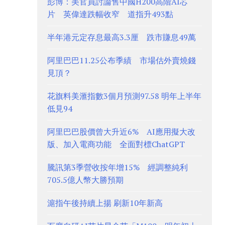
彭博：美官員討論售中國H200高階AI芯
片 英偉達跌幅收窄 道指升493點
半年港元定存息最高3.3厘 跌市賺息49萬
阿里巴巴11.25公布季績 市場估外賣燒錢
見頂？
花旗料美滙指數3個月預測97.58 明年上半年
低見94
阿里巴巴股價曾大升近6% AI應用擬大改
版、加入電商功能 全面對標ChatGPT
騰訊第3季營收按年增15% 經調整純利
705.5億人幣大勝預期
滬指午後持續上揚 刷新10年新高