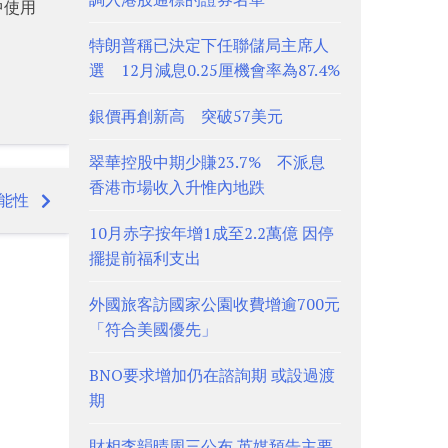
中使用
特朗普稱已決定下任聯儲局主席人
選 12月減息0.25厘機會率為87.4%
銀價再創新高 突破57美元
翠華控股中期少賺23.7% 不派息
香港市場收入升惟內地跌
能性
10月赤字按年增1成至2.2萬億 因停
擺提前福利支出
外國旅客訪國家公園收費增逾700元
「符合美國優先」
BNO要求增加仍在諮詢期 或設過渡
期
財相李韻晴周三公布 英媒預告主要