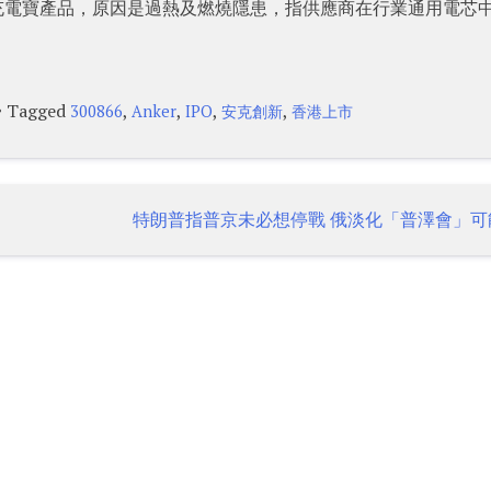
個充電寶產品，原因是過熱及燃燒隱患，指供應商在行業通用電芯
Tagged
,
,
,
,
300866
Anker
IPO
安克創新
香港上市
特朗普指普京未必想停戰 俄淡化「普澤會」可