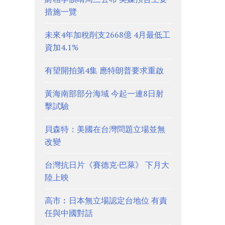
措施一覽
未來4年加稅削支2668億 4月最低工
資加4.1%
有望開拍第4集 應特朗普要求重啟
黃海南部部分海域 今起一連8日射
擊試驗
貝森特：美國在台灣問題立場並無
改變
台灣抗日片《賽德克·巴萊》 下月大
陸上映
高市︰日本無立場認定台地位 有責
任與中國對話