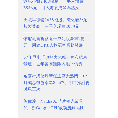
遇見小麵2408招股 一手入場費
3556元、引入海底撈等為基投
天域半導體2658招股、碳化硅外延
片製造商 一手入場費2929元
佑駕創新折讓近一成配股淨籌2億
元 用於L4無人物流車業務發展
57年歷史「頂好大光麵」宣布結束
營運 去年曾嘆難敵內地平價貨
哈塞特成儲局新任主席大熱門 12
月減息機會率為84.3%、明年預計再
減息三次
英偉達：Nvidia AI芯片領先業界一
代 對Google TPU成功感到高興