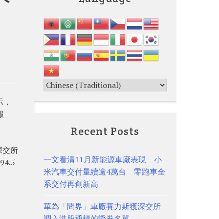
示，
報
Recent Posts
深交所
一文看清11月新能源車廠表現 小
4.5
米汽車交付量續逾4萬台 零跑車全
系交付再創新高
華為「問界」車廠賽力斯獲深交所
調入港股通標的證券名單