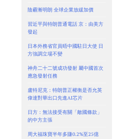
陰霾漸明朗 全球企業放緩加價
習近平與特朗普通電話 京：由美方
發起
日本外務省官員晤中國駐日大使 日
方強調立場不變
神舟二十二號成功發射 屬中國首次
應急發射任務
盧特尼克：特朗普正權衡是否允英
偉達對華出口先進AI芯片
日方：無法接受有關「敵國條款」
的中方主張
周大福珠寶半年多賺0.2%至25億