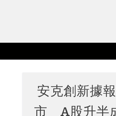
Skip
to
content
安克創新據
市 A股升半