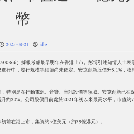
幣
2025-08-21
idle
：300866）據報考慮最早明年在香港上市。彭博引述知情人士表
進行中，發行規模等細節尚未確定。安克創新股價升5.1%，收
品，特別是在行動電源、音響、音訊設備等領域。安克創新已在
約20%。公司股價目前處於2021年初以來最高水平，市值約79
初前在港上市，集資約5億美元（約39億港元）。