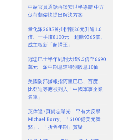
中歐官員通話再談安世半導體 中方
促荷蘭儘快提出解決方案
量化派2685首掛開報26元升逾1.6
倍、一手賺8100元 超購9365倍、
成主板新「超購王」
冠忠巴士半年純利大增9.5倍至6690
萬元 派中期息連特別股息10仙
美國防部據報指阿里巴巴、百度、
比亞迪等應被列入「中國軍事企業
名單」
英偉達7頁備忘曝光 罕有大反擊
Michael Burry、「6100億美元舞
弊」、「折舊年期」質疑