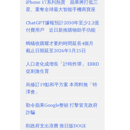
iPhone 17系列熱賣 蘋果將打低三
星、重奪全球最大智能手機商寶座
ChatGPT據報預計2030年至少2.2億
付費用戶 近日新推購物助手功能
螞蟻收購耀才要約時間延長4個月
截止日期延至2026年3月25日
人口老化成增長「計時炸彈」 EBRD
促刺激生育
烏修訂19點和平方案 本周料無「特
澤會」
勒令蘋果Google整頓 打擊冒充政府
詐騙
削政府支出浪費 推日版DOGE