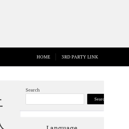
HOME
3RD PARTY LINK
Search
上
Search
人
Language