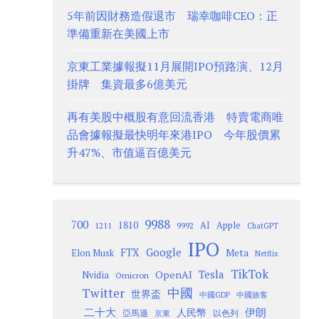
5年前因財務造假退市 瑞幸咖啡CEO：正
準備重新在美國上市
京東工業據報擬11月展開IPO預路演、12月
掛牌 集資最多6億美元
再有美股中概股有意回流香港 特賣電商唯
品會據報擬最快明年來港IPO 今年股價累
升47%、市值逼百億美元
9988
700
1810
AI
Apple
1211
9992
ChatGPT
IPO
Google
FTX
Meta
Elon Musk
Netflix
TikTok
Tesla
OpenAI
Nvidia
Omicron
Twitter
中國
世界盃
中國GDP
中國旅客
二十大
伊朗
人民幣
以色列
亞馬遜
京東