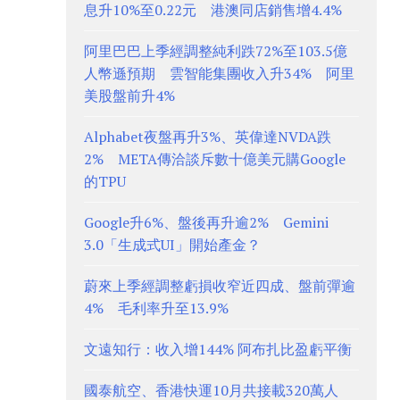
息升10%至0.22元 港澳同店銷售增4.4%
阿里巴巴上季經調整純利跌72%至103.5億
人幣遜預期 雲智能集團收入升34% 阿里
美股盤前升4%
Alphabet夜盤再升3%、英偉達NVDA跌
2% META傳洽談斥數十億美元購Google
的TPU
Google升6%、盤後再升逾2% Gemini
3.0「生成式UI」開始產金？
蔚來上季經調整虧損收窄近四成、盤前彈逾
4% 毛利率升至13.9%
文遠知行：收入增144% 阿布扎比盈虧平衡
國泰航空、香港快運10月共接載320萬人