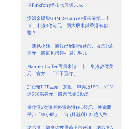
司Pinkfong首掛大升逾六成
澳洲金礦股GBM Resources擬來港第二上
市、市值8億港元 兩大股東與香港有聯
繫？
「遇見小麵」據報已展開預路演、擬集1億
美元 股東包括碧桂園九毛九
Manner Coffee再傳來港上市、集資數億美
元 官方：「不予置評」
加密幣ETF巨頭「灰度」申美股IPO、AUM
達350億美元 股票代號GRAY
量化派5次遞表終通過港IPO聆訊、擁電商
平台「羊小咩」 首5月溢利1.25億人幣
納芯微、樂摩科技通過上市聆訊 納芯微A