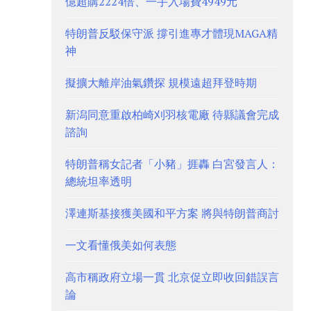
億超購2224倍、一手入場費4949元
特朗普反駁保守派 撐引進專才體現MAGA精
神
擬擴大離岸油氣鑽探 規模遠超拜登時期
新潟同意重啟柏崎刈羽核電廠 待縣議會完成
諮詢
特朗普稱女記者「小豬」捱轟 白宮發言人：
總統坦率透明
澤連斯基接獲美國和平方案 將與特朗普商討
一文看懂俄美如何表態
高市稱政府立場一貫 北京促立即收回錯誤言
論