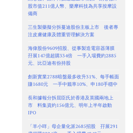
股市值211億人幣、樂摩科技為共享按摩設
備商
三生製藥擬分拆蔓迪股份主板上市 後者專
注皮膚健康及體重管理解決方案
海偉股份9609招股、從事製造電容器薄膜
孖展147億超購334倍 一手入場費約2885
元、比亞迪有份持股
創新實業2788暗盤最多收升31%、每手帳面
賺1680元 一手中籤率10%、申180手穩中
長和據報分拆屈臣氏於香港及英國兩地上
市 料集資約156億元、明年上半年啟動
IPO
「羊小咩」母企量化派2685招股 孖展291