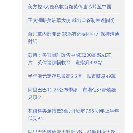
美方控4人走私數百顆英偉達芯片至中國
王文濤晤美駐華大使 就出口管制表達關切
自民黨內部開會 認為有必要同中方保持溝通
對話
彭博：美官員討論售中國H200高階AI芯
片 英偉達跌幅收窄 道指升493點
半年港元定存息最高3.3厘 跌市賺息49萬
阿里巴巴11.25公布季績 市場估外賣燒錢
見頂？
花旗料美滙指數3個月預測97.58 明年上半年
低見94
阿里巴巴股價曾大升近6% AI應用擬大改