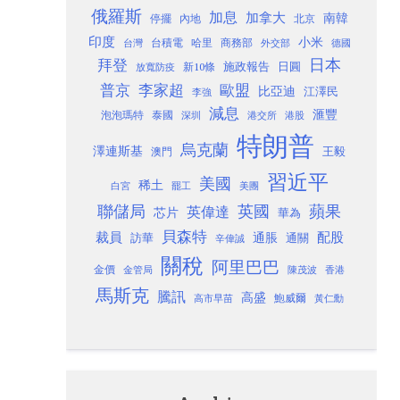
俄羅斯
加息
加拿大
南韓
內地
停擺
北京
印度
小米
台灣
台積電
哈里
商務部
外交部
德國
日本
拜登
施政報告
日圓
新10條
放寬防疫
歐盟
普京
李家超
比亞迪
江澤民
李強
減息
滙豐
泡泡瑪特
泰國
深圳
港股
港交所
特朗普
烏克蘭
澤連斯基
澳門
王毅
習近平
美國
稀土
白宮
罷工
美團
聯儲局
蘋果
英國
英偉達
芯片
華為
貝森特
裁員
配股
通脹
訪華
通關
辛偉誠
關稅
阿里巴巴
金價
金管局
香港
陳茂波
馬斯克
騰訊
高盛
高市早苗
鮑威爾
黃仁勳