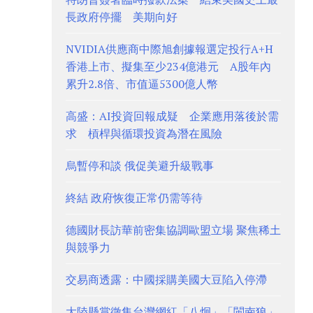
長政府停擺 美期向好
NVIDIA供應商中際旭創據報選定投行A+H
香港上市、擬集至少234億港元 A股年內
累升2.8倍、市值逼5300億人幣
高盛：AI投資回報成疑 企業應用落後於需
求 槓桿與循環投資為潛在風險
烏暫停和談 俄促美避升級戰事
終結 政府恢復正常仍需等待
德國財長訪華前密集協調歐盟立場 聚焦稀土
與競爭力
交易商透露：中國採購美國大豆陷入停滯
大陸懸賞徵集台灣網紅「八炯」「閩南狼」