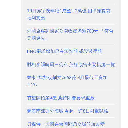
10月赤字按年增1成至2.2萬億 因停擺提前
福利支出
外國旅客訪國家公園收費增逾700元 「符合
美國優先」
BNO要求增加仍在諮詢期 或設過渡期
財相李韻晴周三公布 英媒預告主要措施一覽
未來4年加稅削支2668億 4月最低工資加
4.1%
有望開拍第4集 應特朗普要求重啟
黃海南部部分海域 今起一連8日射擊試驗
貝森特：美國在台灣問題立場並無改變