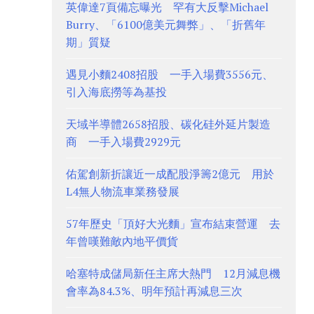
英偉達7頁備忘曝光 罕有大反擊Michael
Burry、「6100億美元舞弊」、「折舊年
期」質疑
遇見小麵2408招股 一手入場費3556元、
引入海底撈等為基投
天域半導體2658招股、碳化硅外延片製造
商 一手入場費2929元
佑駕創新折讓近一成配股淨籌2億元 用於
L4無人物流車業務發展
57年歷史「頂好大光麵」宣布結束營運 去
年曾嘆難敵內地平價貨
哈塞特成儲局新任主席大熱門 12月減息機
會率為84.3%、明年預計再減息三次