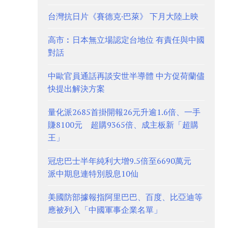
台灣抗日片《賽德克·巴萊》 下月大陸上映
高市︰日本無立場認定台地位 有責任與中國
對話
中歐官員通話再談安世半導體 中方促荷蘭儘
快提出解決方案
量化派2685首掛開報26元升逾1.6倍、一手
賺8100元 超購9365倍、成主板新「超購
王」
冠忠巴士半年純利大增9.5倍至6690萬元
派中期息連特別股息10仙
美國防部據報指阿里巴巴、百度、比亞迪等
應被列入「中國軍事企業名單」