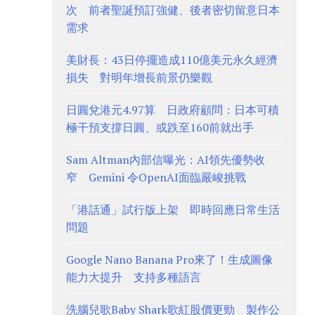
次 前者聖誕預訂強健、後者密切留意日本
需求
美財長：43日停擺造成110億美元永久經濟
損失 對明年增長前景仍樂觀
日圓兌港元4.97算 日政府顧問：日本可積
極干預支撐日圓、或跌至160前就出手
Sam Altman內部信曝光：AI領先優勢收
窄 Gemini 令OpenAI面臨嚴峻挑戰
「港話通」試行版上架 即時回應日常生活
問題
Google Nano Banana Pro來了！生成圖像
能力大提升 支持多種語言
洗腦兒歌Baby Shark歌紅股價更勁 製作公