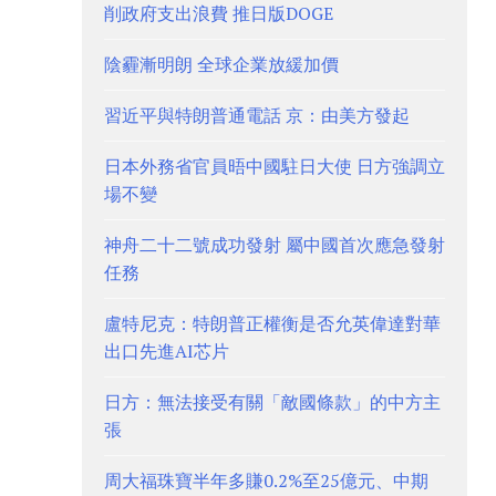
削政府支出浪費 推日版DOGE
陰霾漸明朗 全球企業放緩加價
習近平與特朗普通電話 京：由美方發起
日本外務省官員晤中國駐日大使 日方強調立
場不變
神舟二十二號成功發射 屬中國首次應急發射
任務
盧特尼克：特朗普正權衡是否允英偉達對華
出口先進AI芯片
日方：無法接受有關「敵國條款」的中方主
張
周大福珠寶半年多賺0.2%至25億元、中期