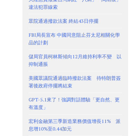
違法犯罪線索
眾院通過撥款法案 終結43日停擺
FBI局長宣布 中國同意阻止芬太尼相關化學
品的計劃
儲局官員柯林斯傾向12月維持利率不變 以
抑制通脹
美國眾議院通過臨時撥款法案 待特朗普簽
署後政府停擺將結束
GPT-5.1來了！強調對話體驗「更自然、更
有溫度」
宏利金融第三季新造業務價值增長11% 派
息增10%至0.44加元