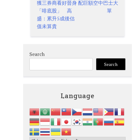
獲三券商看好晉身
配巨額空中巴士大
navigation
「啡底股」 高
單
盛：累升5成後估
值未算貴
Search
Search
Language