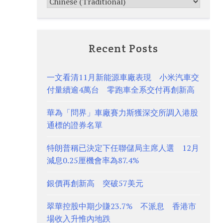
Recent Posts
一文看清11月新能源車廠表現 小米汽車交
付量續逾4萬台 零跑車全系交付再創新高
華為「問界」車廠賽力斯獲深交所調入港股
通標的證券名單
特朗普稱已決定下任聯儲局主席人選 12月
減息0.25厘機會率為87.4%
銀價再創新高 突破57美元
翠華控股中期少賺23.7% 不派息 香港市
場收入升惟內地跌