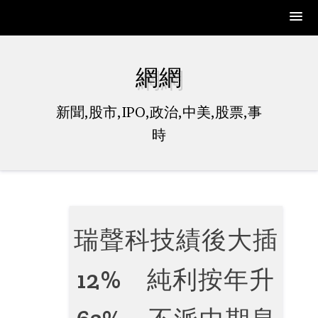
Skip
to
網網
content
新聞,股市,IPO,政治,中美,股票,事
時
瑞聲科技績後大插
12% 純利按年升