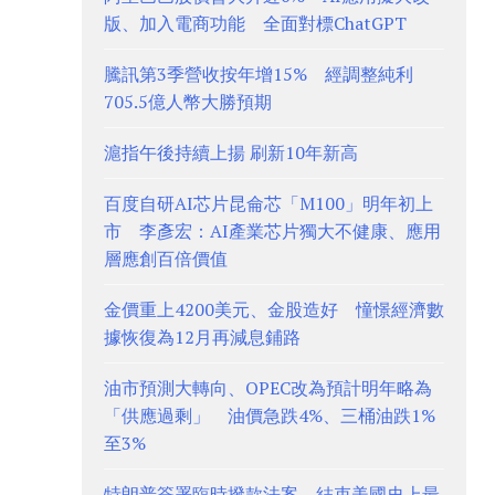
版、加入電商功能 全面對標ChatGPT
騰訊第3季營收按年增15% 經調整純利
705.5億人幣大勝預期
滬指午後持續上揚 刷新10年新高
百度自研AI芯片昆侖芯「M100」明年初上
市 李彥宏：AI產業芯片獨大不健康、應用
層應創百倍價值
金價重上4200美元、金股造好 憧憬經濟數
據恢復為12月再減息鋪路
油市預測大轉向、OPEC改為預計明年略為
「供應過剩」 油價急跌4%、三桶油跌1%
至3%
特朗普簽署臨時撥款法案 結束美國史上最