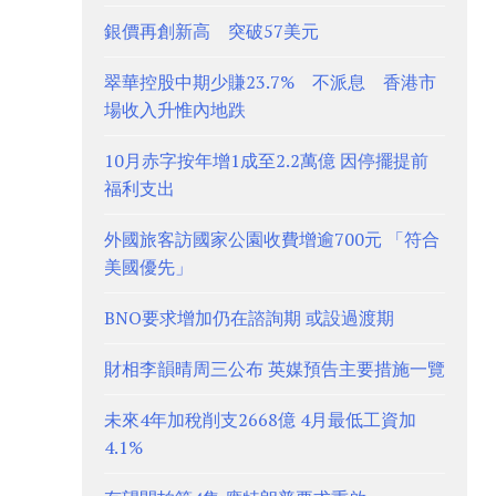
銀價再創新高 突破57美元
翠華控股中期少賺23.7% 不派息 香港市
場收入升惟內地跌
10月赤字按年增1成至2.2萬億 因停擺提前
福利支出
外國旅客訪國家公園收費增逾700元 「符合
美國優先」
BNO要求增加仍在諮詢期 或設過渡期
財相李韻晴周三公布 英媒預告主要措施一覽
未來4年加稅削支2668億 4月最低工資加
4.1%