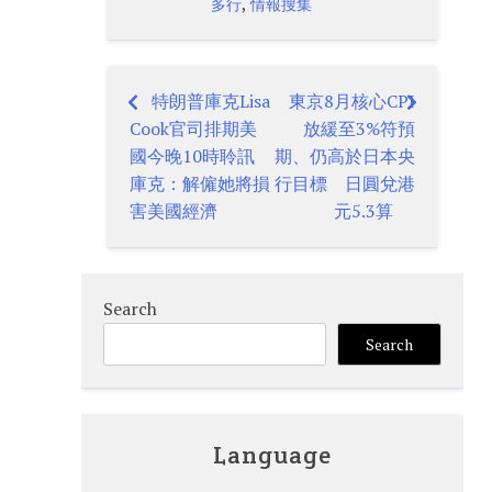
,
多行
情報搜集
特朗普庫克Lisa
東京8月核心CPI
Post
Cook官司排期美
放緩至3%符預
navigation
國今晚10時聆訊
期、仍高於日本央
庫克：解僱她將損
行目標 日圓兌港
害美國經濟
元5.3算
Search
Search
Language