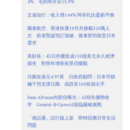
4% 毛利率升至13.9%
文遠知行：收入增144% 阿布扎比盈虧平衡
國泰航空、香港快運10月共接載320萬人
次 前者聖誕預訂強健、後者密切留意日本
需求
美財長：43日停擺造成110億美元永久經濟
損失 對明年增長前景仍樂觀
日圓兌港元4.97算 日政府顧問：日本可積
極干預支撐日圓、或跌至160前就出手
Sam Altman內部信曝光：AI領先優勢收
窄 Gemini 令OpenAI面臨嚴峻挑戰
「港話通」試行版上架 即時回應日常生活
問題