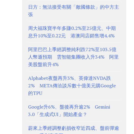
日方：無法接受有關「敵國條款」的中方主
張
周大福珠寶半年多賺0.2%至25億元、中期
息升10%至0.22元 港澳同店銷售增4.4%
阿里巴巴上季經調整純利跌72%至103.5億
人幣遜預期 雲智能集團收入升34% 阿里
美股盤前升4%
Alphabet夜盤再升3%、英偉達NVDA跌
2% META傳洽談斥數十億美元購Google
的TPU
Google升6%、盤後再升逾2% Gemini
3.0「生成式UI」開始產金？
蔚來上季經調整虧損收窄近四成、盤前彈逾