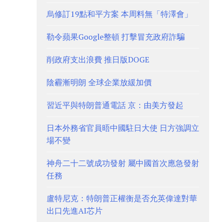
烏修訂19點和平方案 本周料無「特澤會」
勒令蘋果Google整頓 打擊冒充政府詐騙
削政府支出浪費 推日版DOGE
陰霾漸明朗 全球企業放緩加價
習近平與特朗普通電話 京：由美方發起
日本外務省官員晤中國駐日大使 日方強調立
場不變
神舟二十二號成功發射 屬中國首次應急發射
任務
盧特尼克：特朗普正權衡是否允英偉達對華
出口先進AI芯片