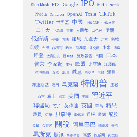
IPO
Google
FTX
Meta
Elon Musk
Netflix
TikTok
Tesla
OpenAI
Nvidia
Omicron
Twitter
中國
世界盃
中國GDP
中國旅客
二十大
伊朗
人民幣
以色列
亞馬遜
京東
俄羅斯
加息
加拿大
南韓
內地
停擺
北京
印度
小米
台灣
台積電
哈里
商務部
外交部
德國
日本
拜登
施政報告
日圓
新10條
放寬防疫
歐盟
普京
李家超
比亞迪
江澤民
李強
減息
滙豐
泡泡瑪特
泰國
深圳
港股
港交所
特朗普
烏克蘭
澤連斯基
澳門
王毅
習近平
美國
稀土
白宮
罷工
美團
聯儲局
蘋果
英國
英偉達
芯片
華為
貝森特
裁員
配股
通脹
訪華
通關
辛偉誠
關稅
阿里巴巴
金價
金管局
香港
陳茂波
馬斯克
騰訊
高盛
高市早苗
鮑威爾
黃仁勳