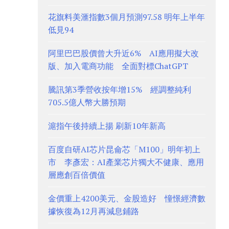
花旗料美滙指數3個月預測97.58 明年上半年
低見94
阿里巴巴股價曾大升近6% AI應用擬大改
版、加入電商功能 全面對標ChatGPT
騰訊第3季營收按年增15% 經調整純利
705.5億人幣大勝預期
滬指午後持續上揚 刷新10年新高
百度自研AI芯片昆侖芯「M100」明年初上
市 李彥宏：AI產業芯片獨大不健康、應用
層應創百倍價值
金價重上4200美元、金股造好 憧憬經濟數
據恢復為12月再減息鋪路