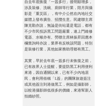
自去年底恢復「一簽多行」後明顯增多，
涉及裝修、洗碗、廚師等行業，陪月與攝
影是「重災區」，有中介公然在內地社交
媒體上發布廣告、招攬生意。民建聯主席
陳克勤亦說，無論是街站還是電話，都有
不少市民投訴黑工問題嚴重，連上門維修
電器、水喉亦有。勞聯主席林振昇回應本
欄查詢時亦說，業界有反映該問題，特別
是裝修行業，其他如家務助理都有黑工。
其實，早於去年底一簽多行未恢復之前，
已有政界人士提醒，要提防黑工利用便利
來港，因自通關以來，已有不少內地居
民，會利用俗稱「L簽」的團隊旅遊簽注
或其他簽注到港做黑工，例如是攝影師，
以較港攝影師低很多的價錢，來港幫新人
拍婚紗照。