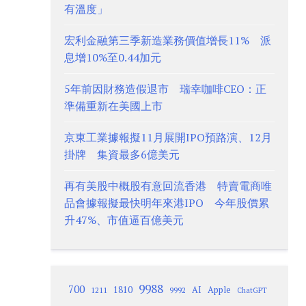
有溫度」
宏利金融第三季新造業務價值增長11% 派
息增10%至0.44加元
5年前因財務造假退市 瑞幸咖啡CEO：正
準備重新在美國上市
京東工業據報擬11月展開IPO預路演、12月
掛牌 集資最多6億美元
再有美股中概股有意回流香港 特賣電商唯
品會據報擬最快明年來港IPO 今年股價累
升47%、市值逼百億美元
9988
700
1810
AI
Apple
1211
9992
ChatGPT