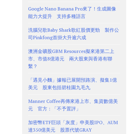
Google Nano Banana Pro來了！生成圖像
能力大提升 支持多種語言
洗腦兒歌Baby Shark歌紅股價更勁 製作公
司Pinkfong首掛大升逾六成
澳洲金礦股GBM Resources擬來港第二上
市、市值8億港元 兩大股東與香港有聯
繫？
「遇見小麵」據報已展開預路演、擬集1億
美元 股東包括碧桂園九毛九
Manner Coffee再傳來港上市、集資數億美
元 官方：「不予置評」
加密幣ETF巨頭「灰度」申美股IPO、AUM
達350億美元 股票代號GRAY