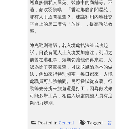
巡查多個私人屋苑、裝修中的商舖等。不
過，顏汶羽慨嘆︰「香港那麼多間屋苑，
哪有人手逐間搜查？」建議利用內地社交
平台上的黑工廣告「放蛇」，提高執法效
率。
陳克勤則建議，若入境處執法並成功起
訴，日後有關人士入境要加簽注，列明之
前曾在港犯事，短期勿讓他們再來港。又
認為除了突擊搜查，可採取風險為本的做
法，例如來得特別頻密，每日都來，入境
處職員可加強抽問。另可嘗試從衣著、行
裝等去分辨來旅遊還是打工，因為做裝修
可能多帶工具，相信入境處前綫人員有足
夠能力辨別。
Posted in
Tagged
General
一簽