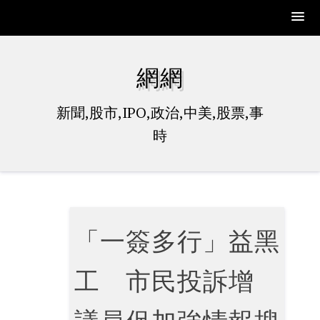
Skip
to
網網
content
新聞,股市,IPO,政治,中美,股票,事
時
「一簽多行」益黑
工 市民投訴增