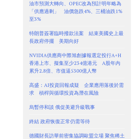
油市預測大轉向、OPEC改為預計明年略為
「供應過剩」 油價急跌4%、三桶油跌1%
至3%
特朗普簽署臨時撥款法案 結束美國史上最
長政府停擺 美期向好
NVIDIA供應商中際旭創據報選定投行A+H
香港上市、擬集至少234億港元 A股年內
累升2.8倍、市值逼5300億人幣
高盛：AI投資回報成疑 企業應用落後於需
求 槓桿與循環投資為潛在風險
烏暫停和談 俄促美避升級戰事
終結 政府恢復正常仍需等待
德國財長訪華前密集協調歐盟立場 聚焦稀土