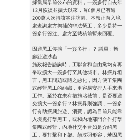
據當局早前公布的資料，一簽多行自去年
12月恢復並擴大以來，首6個月已有逾
200萬人次持該簽注訪港。本報正向入境
處查詢處方拘捕的非法勞工，多少是持一
簽多行簽注。處方至截稿前暫未回覆。
因避黑工停擴「一簽多行」？ 議員：斬
腳趾避沙蟲
施政報告諮詢時，工聯會和自由黨均有再
爭取擴大一簽多行至其他城市。林振昇坦
言，黑工問題或隨之惡化，因方便了集團
式經營黑工的組織，更容易安排人手來港
工作。至於在未有措施堵截前，是否要避
免擴大一簽多行？林振昇則強調，一簽多
行有助振興旅遊、消費，認為目前只能靠
入境處打擊黑工，或和內地部門合作打擊
集團式經營，內地社交平台如是介紹黑
工，要打擊和下架。顏汶羽形容，若因黑