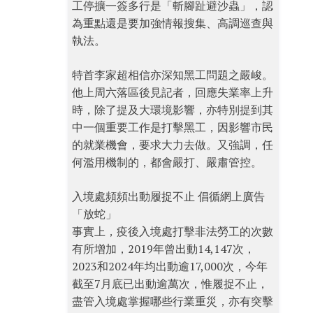
工停擴一簽多行是「斬腳趾避沙蟲」，認
為重點還是要加強情報搜集、高調巡查與
執法。
特首李家超相信亦深知黑工問題之嚴峻。
他上周六落區後見記者，回應失業率上升
時，除了提及大環境影響，亦特別提到其
中一個重要工作是打擊黑工，因影響市民
的就業機會，要求大力去做。又強調，任
何濫用機制的，都會嚴打、嚴肅管控。
入境處頻頻出動履捉不止 倡循網上廣告
「放蛇」
事實上，疫後入境處打擊非法勞工的次數
有所增加，2019年曾出動14,147次，
2023和2024年均出動逾17,000次，今年
截至7月底已出動逾萬次，惟履捉不止，
盡管入境處掌握哪些行業重災，亦有突擊