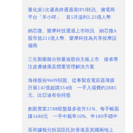
量化派5次遞表終通過港IPO聆訊、擁電商
平台「羊小咩」 首5月溢利1.25億人幣
納芯微、樂摩科技通過上市聆訊 納芯微A
股市值211億人幣、樂摩科技為共享按摩設
備商
三生製藥擬分拆蔓迪股份主板上市 後者專
注皮膚健康及體重管理解決方案
海偉股份9609招股、從事製造電容器薄膜
孖展147億超購334倍 一手入場費約2885
元、比亞迪有份持股
創新實業2788暗盤最多收升31%、每手帳面
賺1680元 一手中籤率10%、申180手穩中
長和據報分拆屈臣氏於香港及英國兩地上