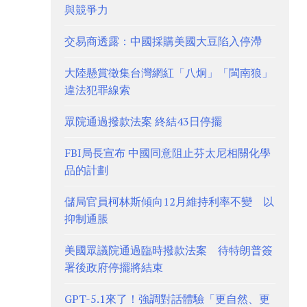
與競爭力
交易商透露：中國採購美國大豆陷入停滯
大陸懸賞徵集台灣網紅「八炯」「閩南狼」
違法犯罪線索
眾院通過撥款法案 終結43日停擺
FBI局長宣布 中國同意阻止芬太尼相關化學
品的計劃
儲局官員柯林斯傾向12月維持利率不變 以
抑制通脹
美國眾議院通過臨時撥款法案 待特朗普簽
署後政府停擺將結束
GPT-5.1來了！強調對話體驗「更自然、更