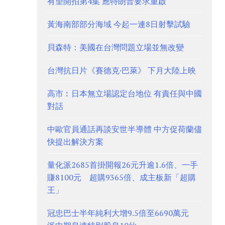
有望開拍第4集 應特朗普要求重啟
黃海南部部分海域 今起一連8日射擊試驗
貝森特：美國在台灣問題立場並無改變
台灣抗日片《賽德克·巴萊》 下月大陸上映
高市︰日本無立場認定台地位 有責任與中國
對話
中歐官員通話再談安世半導體 中方促荷蘭儘
快提出解決方案
量化派2685首掛開報26元升逾1.6倍、一手
賺8100元 超購9365倍、成主板新「超購
王」
冠忠巴士半年純利大增9.5倍至6690萬元