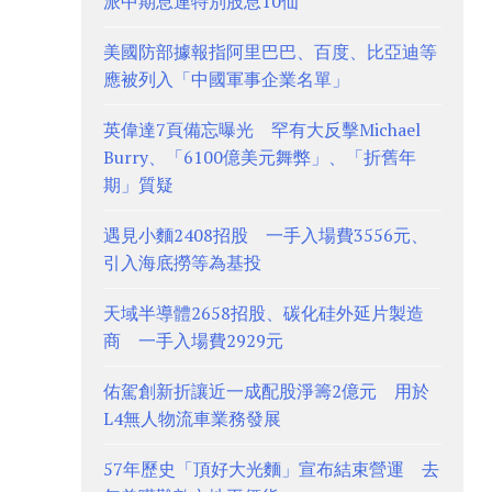
派中期息連特別股息10仙
美國防部據報指阿里巴巴、百度、比亞迪等
應被列入「中國軍事企業名單」
英偉達7頁備忘曝光 罕有大反擊Michael
Burry、「6100億美元舞弊」、「折舊年
期」質疑
遇見小麵2408招股 一手入場費3556元、
引入海底撈等為基投
天域半導體2658招股、碳化硅外延片製造
商 一手入場費2929元
佑駕創新折讓近一成配股淨籌2億元 用於
L4無人物流車業務發展
57年歷史「頂好大光麵」宣布結束營運 去