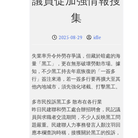
議員促加強情報搜
集
2025-08-29
idle
失業率升令外勞存爭議，但藏於暗處的海
量「黑工」，更在無形破壞勞動市場。據
知，不少黑工持去年底恢復的「一簽多
行」簽注來港，若一簽多行要再擴大至其
他內地城市，須先強化堵截、打擊黑工。
多市民投訴黑工多 散布在各行業
昨日民建聯和勞工處合辦招聘會，民記議
員與求職者交流期間，不少人反映黑工問
題嚴重。民建聯人力事務發言人顏汶羽回
應本欄查詢時稱，接獲關於黑工的投訴，