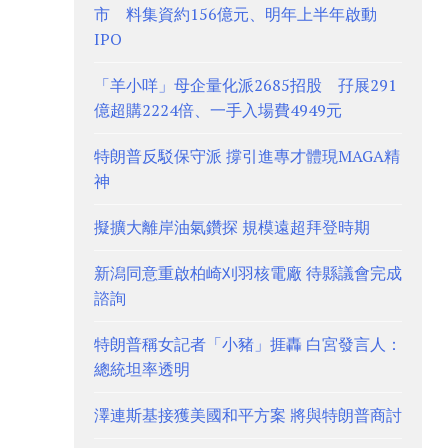
市 料集資約156億元、明年上半年啟動
IPO
「羊小咩」母企量化派2685招股 孖展291
億超購2224倍、一手入場費4949元
特朗普反駁保守派 撐引進專才體現MAGA精
神
擬擴大離岸油氣鑽探 規模遠超拜登時期
新潟同意重啟柏崎刈羽核電廠 待縣議會完成
諮詢
特朗普稱女記者「小豬」捱轟 白宮發言人：
總統坦率透明
澤連斯基接獲美國和平方案 將與特朗普商討