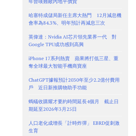
年曾嘆難敵內地平價貨
哈塞特成儲局新任主席大熱門 12月減息機
會率為84.3%、明年預計再減息三次
英偉達：Nvidia AI芯片領先業界一代 對
Google TPU成功感到高興
iPhone 17系列熱賣 蘋果將打低三星、重
奪全球最大智能手機商寶座
ChatGPT據報預計2030年至少2.2億付費用
戶 近日新推購物助手功能
螞蟻收購耀才要約時間延長4個月 截止日
期延至2026年3月25日
人口老化成增長「計時炸彈」 EBRD促刺激
生育