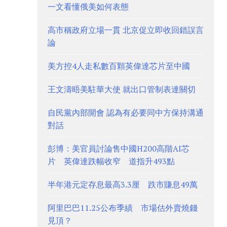
一文看懂俄美如何表態
高市稱政府立場一貫 北京促立即收回錯誤言
論
美方控4人走私數百顆英偉達芯片至中國
王文濤晤美駐華大使 就出口管制表達關切
自民黨內部開會 認為有必要同中方保持溝通
對話
彭博：美官員討論售中國H200高階AI芯
片 英偉達跌幅收窄 道指升493點
半年港元定存息最高3.3厘 跌市賺息49萬
阿里巴巴11.25公布季績 市場估外賣燒錢
見頂？