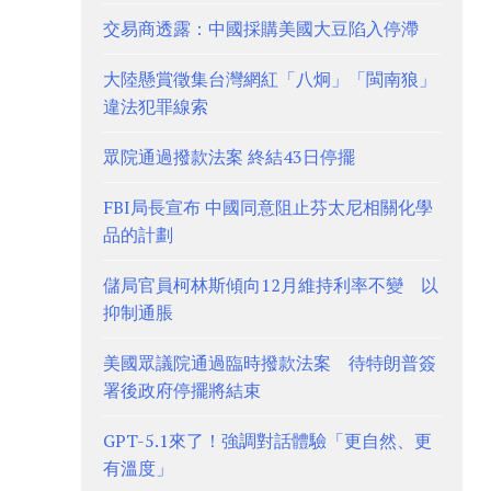
交易商透露：中國採購美國大豆陷入停滯
大陸懸賞徵集台灣網紅「八炯」「閩南狼」
違法犯罪線索
眾院通過撥款法案 終結43日停擺
FBI局長宣布 中國同意阻止芬太尼相關化學
品的計劃
儲局官員柯林斯傾向12月維持利率不變 以
抑制通脹
美國眾議院通過臨時撥款法案 待特朗普簽
署後政府停擺將結束
GPT-5.1來了！強調對話體驗「更自然、更
有溫度」