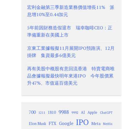
宏利金融第三季新造業務價值增長11% 派
息增10%至0.44加元
5年前因財務造假退市 瑞幸咖啡CEO：正
準備重新在美國上市
京東工業據報擬11月展開IPO預路演、12月
掛牌 集資最多6億美元
再有美股中概股有意回流香港 特賣電商唯
品會據報擬最快明年來港IPO 今年股價累
升47%、市值逼百億美元
9988
700
1810
AI
Apple
1211
9992
ChatGPT
IPO
Google
FTX
Meta
Elon Musk
Netflix