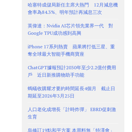
哈塞特成儲局新任主席大熱門 12月減息機
會率為84.3%、明年預計再減息三次
英偉達：Nvidia AI芯片領先業界一代 對
Google TPU成功感到高興
iPhone 17系列熱賣 蘋果將打低三星、重
奪全球最大智能手機商寶座
ChatGPT據報預計2030年至少2.2億付費用
戶 近日新推購物助手功能
螞蟻收購耀才要約時間延長4個月 截止日
期延至2026年3月25日
人口老化成增長「計時炸彈」 EBRD促刺激
生育
烏修訂19點和平方案 本周料無「特澤會」