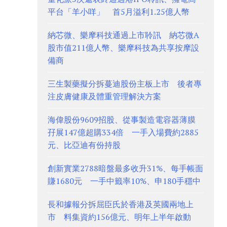
平台「羊小咩」 首5月溢利1.25億人幣
納芯微、樂摩科技通過上市聆訊 納芯微A
股市值211億人幣、樂摩科技為共享按摩設
備商
三生製藥擬分拆蔓迪股份主板上市 後者專
注皮膚健康及體重管理解決方案
海偉股份9609招股、從事製造電容器薄膜
孖展147億超購334倍 一手入場費約2885
元、比亞迪有份持股
創新實業2788暗盤最多收升31%、每手帳面
賺1680元 一手中籤率10%、申180手穩中
長和據報分拆屈臣氏於香港及英國兩地上
市 料集資約156億元、明年上半年啟動