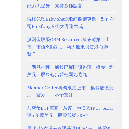
能力大提升 支持多種語言
洗腦兒歌Baby Shark歌紅股價更勁 製作公
司Pinkfong首掛大升逾六成
澳洲金礦股GBM Resources擬來港第二上
市、市值8億港元 兩大股東與香港有聯
繫？
「遇見小麵」據報已展開預路演、擬集1億
美元 股東包括碧桂園九毛九
Manner Coffee再傳來港上市、集資數億美
元 官方：「不予置評」
加密幣ETF巨頭「灰度」申美股IPO、AUM
達350億美元 股票代號GRAY
量化派5次遞表終通過港IPO聆訊、擁電商