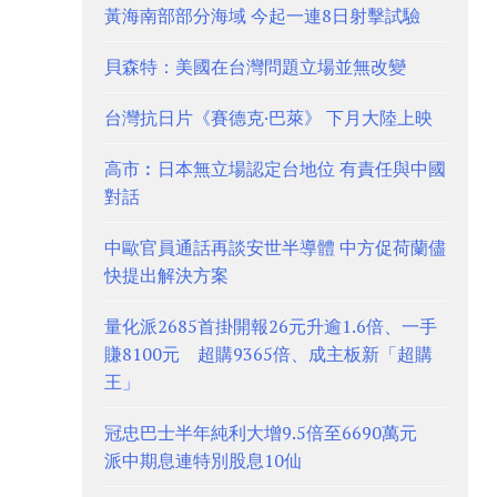
黃海南部部分海域 今起一連8日射擊試驗
貝森特：美國在台灣問題立場並無改變
台灣抗日片《賽德克·巴萊》 下月大陸上映
高市︰日本無立場認定台地位 有責任與中國
對話
中歐官員通話再談安世半導體 中方促荷蘭儘
快提出解決方案
量化派2685首掛開報26元升逾1.6倍、一手
賺8100元 超購9365倍、成主板新「超購
王」
冠忠巴士半年純利大增9.5倍至6690萬元
派中期息連特別股息10仙