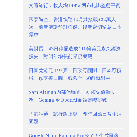
文遠知行：收入增144% 阿布扎比盈虧平衡
國泰航空、香港快運10月共接載320萬人
次 前者聖誕預訂強健、後者密切留意日本
需求
美財長：43日停擺造成110億美元永久經濟
損失 對明年增長前景仍樂觀
日圓兌港元4.97算 日政府顧問：日本可積
極干預支撐日圓、或跌至160前就出手
Sam Altman內部信曝光：AI領先優勢收
窄 Gemini 令OpenAI面臨嚴峻挑戰
「港話通」試行版上架 即時回應日常生活
問題
Google Nano Banana Pro來了！生成圖像