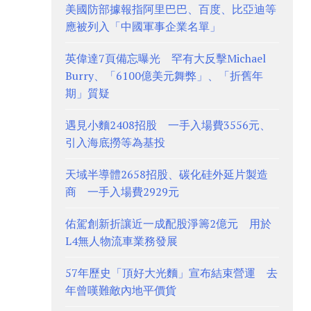
美國防部據報指阿里巴巴、百度、比亞迪等
應被列入「中國軍事企業名單」
英偉達7頁備忘曝光 罕有大反擊Michael
Burry、「6100億美元舞弊」、「折舊年
期」質疑
遇見小麵2408招股 一手入場費3556元、
引入海底撈等為基投
天域半導體2658招股、碳化硅外延片製造
商 一手入場費2929元
佑駕創新折讓近一成配股淨籌2億元 用於
L4無人物流車業務發展
57年歷史「頂好大光麵」宣布結束營運 去
年曾嘆難敵內地平價貨