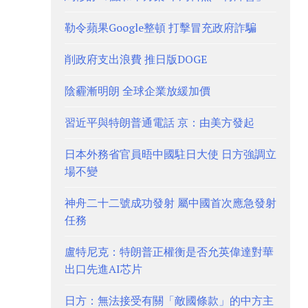
勒令蘋果Google整頓 打擊冒充政府詐騙
削政府支出浪費 推日版DOGE
陰霾漸明朗 全球企業放緩加價
習近平與特朗普通電話 京：由美方發起
日本外務省官員晤中國駐日大使 日方強調立
場不變
神舟二十二號成功發射 屬中國首次應急發射
任務
盧特尼克：特朗普正權衡是否允英偉達對華
出口先進AI芯片
日方：無法接受有關「敵國條款」的中方主