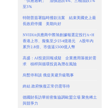
「供應過剩」 油價急跌4%、三桶油跌1%
至3%
特朗普簽署臨時撥款法案 結束美國史上最
長政府停擺 美期向好
NVIDIA供應商中際旭創據報選定投行A+H
香港上市、擬集至少234億港元 A股年內
累升2.8倍、市值逼5300億人幣
高盛：AI投資回報成疑 企業應用落後於需
求 槓桿與循環投資為潛在風險
烏暫停和談 俄促美避升級戰事
終結 政府恢復正常仍需等待
德國財長訪華前密集協調歐盟立場 聚焦稀土
與競爭力