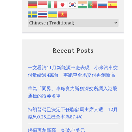
Recent Posts
一文看清11月新能源車廠表現 小米汽車交
付量續逾4萬台 零跑車全系交付再創新高
華為「問界」車廠賽力斯獲深交所調入港股
通標的證券名單
特朗普稱已決定下任聯儲局主席人選 12月
減息0.25厘機會率為87.4%
銀價再創新高 突破57美元