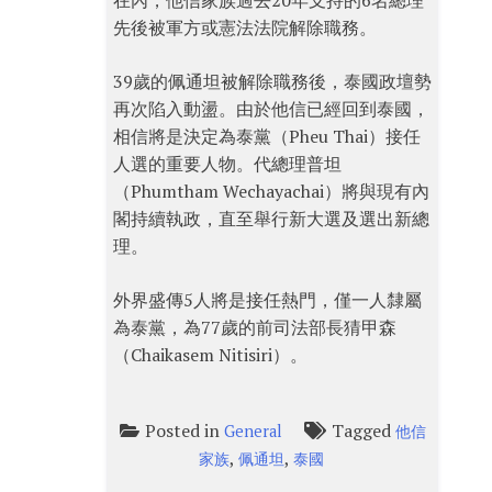
在內，他信家族過去20年支持的6名總理
先後被軍方或憲法法院解除職務。
39歲的佩通坦被解除職務後，泰國政壇勢
再次陷入動盪。由於他信已經回到泰國，
相信將是決定為泰黨（Pheu Thai）接任
人選的重要人物。代總理普坦
（Phumtham Wechayachai）將與現有內
閣持續執政，直至舉行新大選及選出新總
理。
外界盛傳5人將是接任熱門，僅一人隸屬
為泰黨，為77歲的前司法部長猜甲森
（Chaikasem Nitisiri）。
Posted in
Tagged
General
他信
,
,
家族
佩通坦
泰國