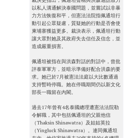
裁決更指出，佩通坦聲稱與洪森通話致力
以私人溝通解決泰國問題，並嘗試以非暴
力方法恢復和平，但憲法法院指佩通坦行
動引起公眾疑慮，質疑她的行動是否會使
柬埔寨獲益更多。裁決表示，佩通坦行動
讓大眾對她及其政府失去信任及信念，並
造成嚴重損害。
佩通坦被指在與洪森對話的對話中，曾批
評泰軍軍方，並暗示準備好配合洪森的要
求。她已於7月被憲法法庭以大比數通過
支持暫時停職。她在停職期間仍以新文化
部長一職留在內閣。
過去17年曾有4名泰國總理遭憲法法院勒
令解職，其中包括佩通坦的父親他信
（Thaksin Shinawatra）及姑姑英拉
（Yingluck Shinawatra）。連同佩通坦