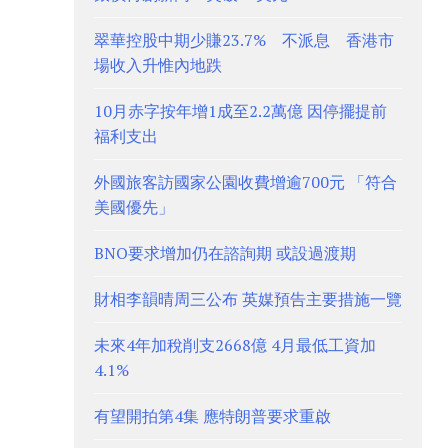
翠華控股中期少賺23.7% 不派息 香港市
場收入升惟內地跌
10月赤字按年增1成至2.2萬億 因停擺提前
福利支出
外國旅客訪國家公園收費增逾700元 「符合
美國優先」
BNO要求增加仍在諮詢期 或設過渡期
財相李韻晴周三公布 英媒預告主要措施一覽
未來4年加稅削支2668億 4月最低工資加
4.1%
有望開拍第4集 應特朗普要求重啟