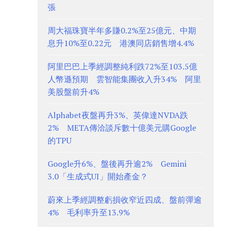
張
周大福珠寶半年多賺0.2%至25億元、中期
息升10%至0.22元 港澳同店銷售增4.4%
阿里巴巴上季經調整純利跌72%至103.5億
人幣遜預期 雲智能集團收入升34% 阿里
美股盤前升4%
Alphabet夜盤再升3%、英偉達NVDA跌
2% META傳洽談斥數十億美元購Google
的TPU
Google升6%、盤後再升逾2% Gemini
3.0「生成式UI」開始產金？
蔚來上季經調整虧損收窄近四成、盤前彈逾
4% 毛利率升至13.9%