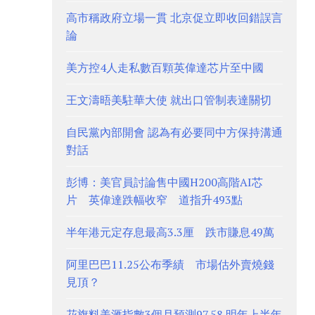
高市稱政府立場一貫 北京促立即收回錯誤言
論
美方控4人走私數百顆英偉達芯片至中國
王文濤晤美駐華大使 就出口管制表達關切
自民黨內部開會 認為有必要同中方保持溝通
對話
彭博：美官員討論售中國H200高階AI芯
片 英偉達跌幅收窄 道指升493點
半年港元定存息最高3.3厘 跌市賺息49萬
阿里巴巴11.25公布季績 市場估外賣燒錢
見頂？
花旗料美滙指數3個月預測97.58 明年上半年