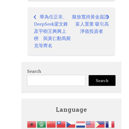
華為任正非、
擬放寬持黃金簽證
Post
DeepSeek梁文鋒
富人置業 吸引高
navigation
及宇樹王興興上
淨值投資者
榜 與黃仁勳馬斯
克等齊名
Search
Search
Language