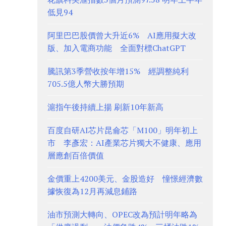
低見94
阿里巴巴股價曾大升近6% AI應用擬大改
版、加入電商功能 全面對標ChatGPT
騰訊第3季營收按年增15% 經調整純利
705.5億人幣大勝預期
滬指午後持續上揚 刷新10年新高
百度自研AI芯片昆侖芯「M100」明年初上
市 李彥宏：AI產業芯片獨大不健康、應用
層應創百倍價值
金價重上4200美元、金股造好 憧憬經濟數
據恢復為12月再減息鋪路
油市預測大轉向、OPEC改為預計明年略為