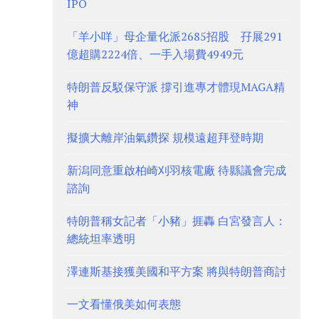
IPO
「羊小咩」母企量化派2685招股 孖展291
億超購2224倍、一手入場費4949元
特朗普反駁保守派 撐引進專才體現MAGA精
神
擬擴大離岸油氣鑽探 規模遠超拜登時期
新潟同意重啟柏崎刈羽核電廠 待縣議會完成
諮詢
特朗普稱女記者「小豬」捱轟 白宮發言人：
總統坦率透明
澤連斯基接獲美國和平方案 將與特朗普商討
一文看懂俄美如何表態