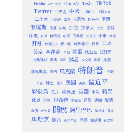
TikTok
Tesla
OpenAI
Nvidia
Omicron
Twitter
中國
世界盃
中國GDP
中國旅客
二十大
伊朗
人民幣
以色列
亞馬遜
京東
俄羅斯
加息
加拿大
南韓
內地
停擺
北京
印度
小米
台灣
台積電
哈里
商務部
外交部
德國
日本
拜登
施政報告
日圓
新10條
放寬防疫
歐盟
普京
李家超
比亞迪
江澤民
李強
減息
滙豐
泡泡瑪特
泰國
深圳
港股
港交所
特朗普
烏克蘭
澤連斯基
澳門
王毅
習近平
美國
稀土
白宮
罷工
美團
聯儲局
蘋果
英國
英偉達
芯片
華為
貝森特
裁員
配股
通脹
訪華
通關
辛偉誠
關稅
阿里巴巴
金價
金管局
香港
陳茂波
馬斯克
騰訊
高盛
高市早苗
鮑威爾
黃仁勳