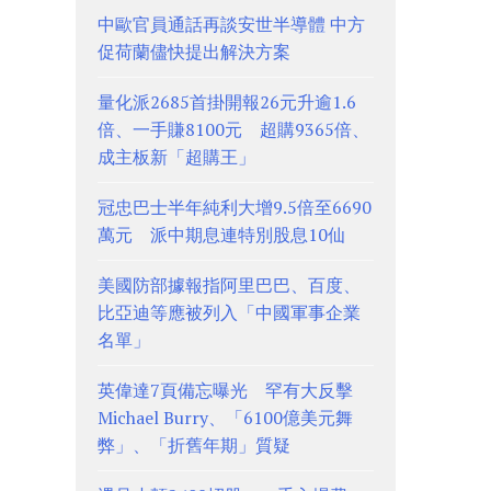
中歐官員通話再談安世半導體 中方
促荷蘭儘快提出解決方案
量化派2685首掛開報26元升逾1.6
倍、一手賺8100元 超購9365倍、
成主板新「超購王」
冠忠巴士半年純利大增9.5倍至6690
萬元 派中期息連特別股息10仙
美國防部據報指阿里巴巴、百度、
比亞迪等應被列入「中國軍事企業
名單」
英偉達7頁備忘曝光 罕有大反擊
Michael Burry、「6100億美元舞
弊」、「折舊年期」質疑