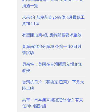
措施一覽
未來4年加稅削支2668億 4月最低工
資加4.1%
有望開拍第4集 應特朗普要求重啟
黃海南部部分海域 今起一連8日射
擊試驗
貝森特：美國在台灣問題立場並無
改變
台灣抗日片《賽德克·巴萊》 下月大
陸上映
高市︰日本無立場認定台地位 有責
任與中國對話