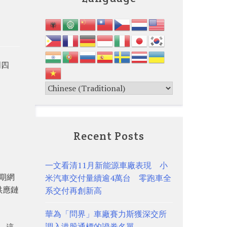
周四
Recent Posts
一文看清11月新能源車廠表現 小
期網
米汽車交付量續逾4萬台 零跑車全
供應鏈
系交付再創新高
華為「問界」車廠賽力斯獲深交所
調入港股通標的證券名單
%。這