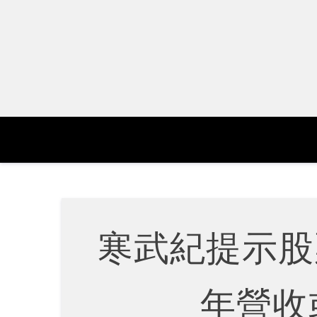
Skip
to
content
寒武紀提示股
年營收