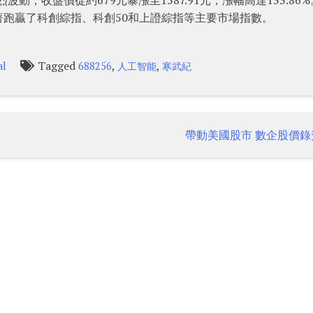
跑贏了科創綜指、科創50和上證綜指等主要市場指數。
Tagged
,
,
al
688256
人工智能
寒武紀
帶動美國股市 數企股價錄