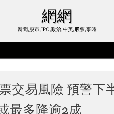
網網
新聞,股市,IPO,政治,中美,股票,事時
票交易風險 預警下
或最多降逾2成