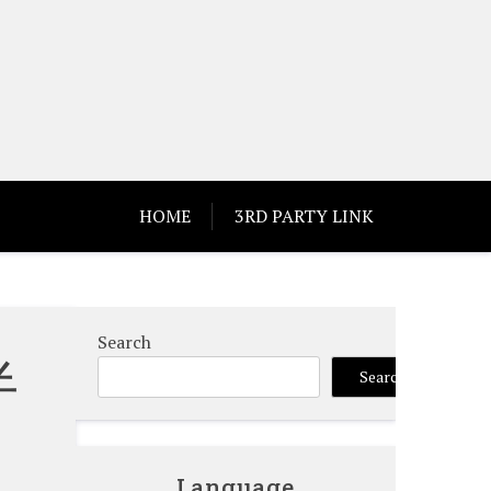
HOME
3RD PARTY LINK
Search
半
Search
Language