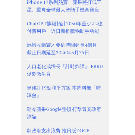
iPhone 17系列熱賣 蘋果將打低三
星、重奪全球最大智能手機商寶座
ChatGPT據報預計2030年至少2.2億
付費用戶 近日新推購物助手功能
螞蟻收購耀才要約時間延長4個月
截止日期延至2026年3月25日
人口老化成增長「計時炸彈」 EBRD
促刺激生育
烏修訂19點和平方案 本周料無「特
澤會」
勒令蘋果Google整頓 打擊冒充政府
詐騙
削政府支出浪費 推日版DOGE