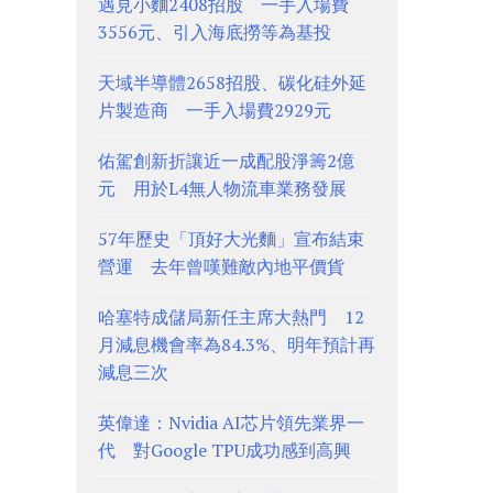
遇見小麵2408招股 一手入場費
3556元、引入海底撈等為基投
天域半導體2658招股、碳化硅外延
片製造商 一手入場費2929元
佑駕創新折讓近一成配股淨籌2億
元 用於L4無人物流車業務發展
57年歷史「頂好大光麵」宣布結束
營運 去年曾嘆難敵內地平價貨
哈塞特成儲局新任主席大熱門 12
月減息機會率為84.3%、明年預計再
減息三次
英偉達：Nvidia AI芯片領先業界一
代 對Google TPU成功感到高興