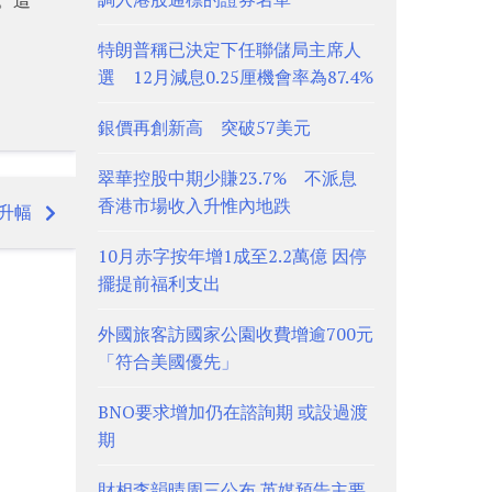
特朗普稱已決定下任聯儲局主席人
選 12月減息0.25厘機會率為87.4%
銀價再創新高 突破57美元
翠華控股中期少賺23.7% 不派息
香港市場收入升惟內地跌
升幅
10月赤字按年增1成至2.2萬億 因停
擺提前福利支出
外國旅客訪國家公園收費增逾700元
「符合美國優先」
BNO要求增加仍在諮詢期 或設過渡
期
財相李韻晴周三公布 英媒預告主要