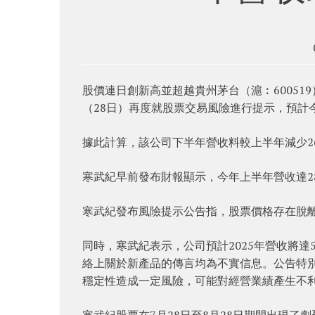
股價連日創新高並超越貴州茅台（滬︰600519
（28日）再度就股票交易風險進行提示，預計
據此計算，該公司下半年營收料較上半年減少26.
寒武紀早前發布財報顯示，今年上半年營收達28
寒武紀發布風險提示公告指，股票價格存在脫
同時，寒武紀表示，公司預計2025年營收將達
絡上關於新產品的傳言均為不實信息。公告特
穩定性造成一定風險，可能對經營業績產生不
寒武紀股票在7月28日至8月28日期間出現了劇烈波