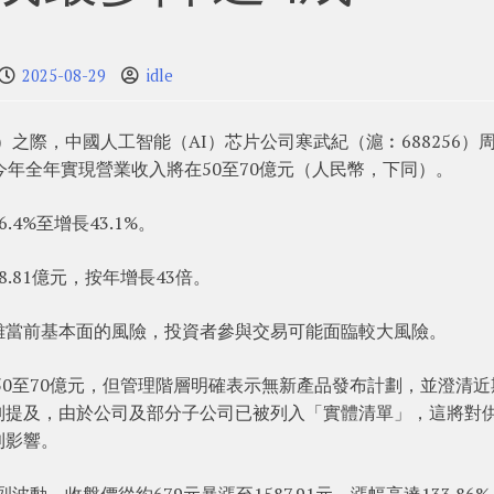
2025-08-29
idle
）之際，中國人工智能（AI）芯片公司寒武紀（滬︰688256）
今年全年實現營業收入將在50至70億元（人民幣，下同）。
4%至增長43.1%。
.81億元，按年增長43倍。
離當前基本面的風險，投資者參與交易可能面臨較大風險。
50至70億元，但管理階層明確表示無新產品發布計劃，並澄清近
別提及，由於公司及部分子公司已被列入「實體清單」，這將對
利影響。
動，收盤價從約679元暴漲至1587.91元，漲幅高達133.86