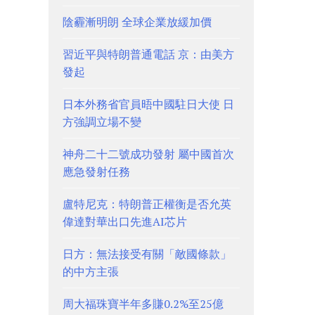
陰霾漸明朗 全球企業放緩加價
習近平與特朗普通電話 京：由美方
發起
日本外務省官員晤中國駐日大使 日
方強調立場不變
神舟二十二號成功發射 屬中國首次
應急發射任務
盧特尼克：特朗普正權衡是否允英
偉達對華出口先進AI芯片
日方：無法接受有關「敵國條款」
的中方主張
周大福珠寶半年多賺0.2%至25億