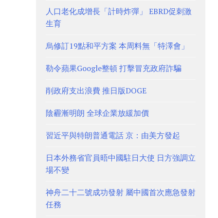
人口老化成增長「計時炸彈」 EBRD促刺激
生育
烏修訂19點和平方案 本周料無「特澤會」
勒令蘋果Google整頓 打擊冒充政府詐騙
削政府支出浪費 推日版DOGE
陰霾漸明朗 全球企業放緩加價
習近平與特朗普通電話 京：由美方發起
日本外務省官員晤中國駐日大使 日方強調立
場不變
神舟二十二號成功發射 屬中國首次應急發射
任務