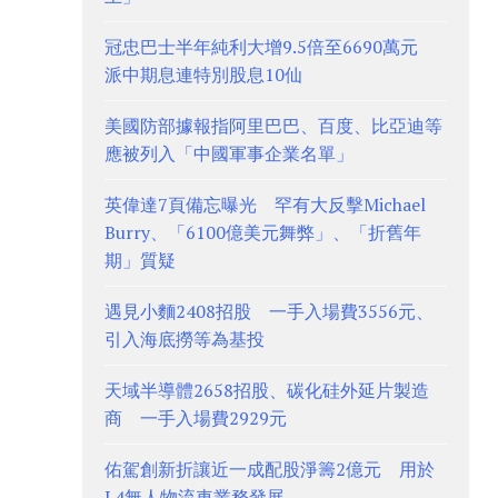
冠忠巴士半年純利大增9.5倍至6690萬元
派中期息連特別股息10仙
美國防部據報指阿里巴巴、百度、比亞迪等
應被列入「中國軍事企業名單」
英偉達7頁備忘曝光 罕有大反擊Michael
Burry、「6100億美元舞弊」、「折舊年
期」質疑
遇見小麵2408招股 一手入場費3556元、
引入海底撈等為基投
天域半導體2658招股、碳化硅外延片製造
商 一手入場費2929元
佑駕創新折讓近一成配股淨籌2億元 用於
L4無人物流車業務發展