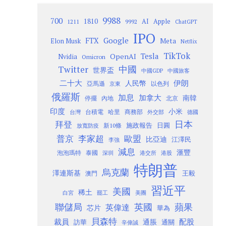
9988
700
1810
AI
Apple
1211
9992
ChatGPT
IPO
Google
FTX
Meta
Elon Musk
Netflix
TikTok
Tesla
OpenAI
Nvidia
Omicron
Twitter
中國
世界盃
中國GDP
中國旅客
二十大
伊朗
人民幣
以色列
亞馬遜
京東
俄羅斯
加息
加拿大
南韓
內地
停擺
北京
印度
小米
台灣
台積電
哈里
商務部
外交部
德國
日本
拜登
施政報告
日圓
新10條
放寬防疫
歐盟
普京
李家超
比亞迪
江澤民
李強
減息
滙豐
泡泡瑪特
泰國
深圳
港股
港交所
特朗普
烏克蘭
澤連斯基
澳門
王毅
習近平
美國
稀土
白宮
罷工
美團
聯儲局
蘋果
英國
英偉達
芯片
華為
貝森特
裁員
配股
通脹
訪華
通關
辛偉誠