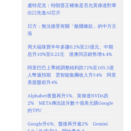
盧特尼克：特朗普正權衡是否允英偉達對華
出口先進AI芯片
日方：無法接受有關「敵國條款」的中方主
張
周大福珠寶半年多賺0.2%至25億元、中期
息升10%至0.22元 港澳同店銷售增4.4%
阿里巴巴上季經調整純利跌72%至103.5億
人幣遜預期 雲智能集團收入升34% 阿里
美股盤前升4%
Alphabet夜盤再升3%、英偉達NVDA跌
2% META傳洽談斥數十億美元購Google
的TPU
Google升6%、盤後再升逾2% Gemini