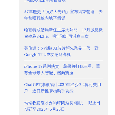
57年歷史「頂好大光麵」宣布結束營運 去
年曾嘆難敵內地平價貨
哈塞特成儲局新任主席大熱門 12月減息機
會率為84.3%、明年預計再減息三次
英偉達：Nvidia AI芯片領先業界一代 對
Google TPU成功感到高興
iPhone 17系列熱賣 蘋果將打低三星、重
奪全球最大智能手機商寶座
ChatGPT據報預計2030年至少2.2億付費用
戶 近日新推購物助手功能
螞蟻收購耀才要約時間延長4個月 截止日
期延至2026年3月25日