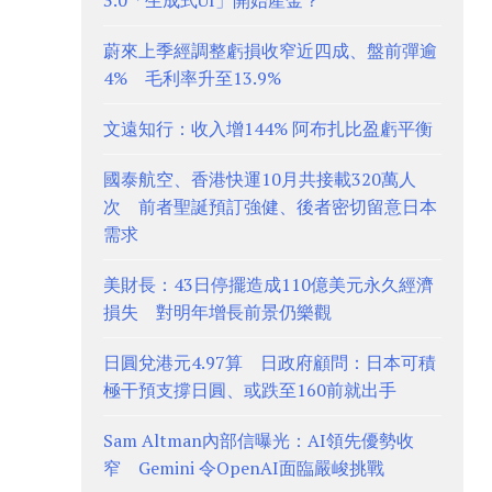
3.0「生成式UI」開始產金？
蔚來上季經調整虧損收窄近四成、盤前彈逾
4% 毛利率升至13.9%
文遠知行：收入增144% 阿布扎比盈虧平衡
國泰航空、香港快運10月共接載320萬人
次 前者聖誕預訂強健、後者密切留意日本
需求
美財長：43日停擺造成110億美元永久經濟
損失 對明年增長前景仍樂觀
日圓兌港元4.97算 日政府顧問：日本可積
極干預支撐日圓、或跌至160前就出手
Sam Altman內部信曝光：AI領先優勢收
窄 Gemini 令OpenAI面臨嚴峻挑戰