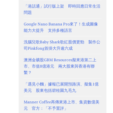
「港話通」試行版上架 即時回應日常生活
問題
Google Nano Banana Pro來了！生成圖像
能力大提升 支持多種語言
洗腦兒歌Baby Shark歌紅股價更勁 製作公
司Pinkfong首掛大升逾六成
澳洲金礦股GBM Resources擬來港第二上
市、市值8億港元 兩大股東與香港有聯
繫？
「遇見小麵」據報已展開預路演、擬集1億
美元 股東包括碧桂園九毛九
Manner Coffee再傳來港上市、集資數億美
元 官方：「不予置評」