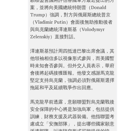
願聯盟會議將評估各國軍方最近提出的方
案，並將向美國總統特朗普（Donald
Trump）強調，對方與俄羅斯總統普京
（Vladimir Putin）會面後無助推動後者
與烏克蘭總統澤連斯基（Volodymyr
Zelenskiy）直接對話。
澤連斯基預計周四抵達巴黎出席會議，其
他領袖相信多以視像形式參與，而美國暫
時未知會否參與。但外交人員表示，華府
會後將起碼接獲匯報。他發文感謝馬克龍
堅定支持烏克蘭，強調必須對俄羅斯選擇
拖延和平及延續戰爭作出回應。
馬克龍早前透露，意願聯盟對烏克蘭戰後
安全保障的中心將是加強烏軍，包括提供
訓練﹑財務支援及武器裝備。他指聯盟考
慮成立「安撫部隊」，提出哪些國家願意