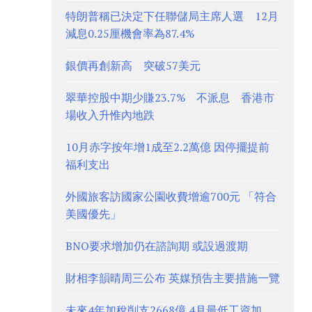
特朗普稱已決定下任聯儲局主席人選 12月
減息0.25厘機會率為87.4%
銀價再創新高 突破57美元
翠華控股中期少賺23.7% 不派息 香港市
場收入升惟內地跌
10月赤字按年增1成至2.2萬億 因停擺提前
福利支出
外國旅客訪國家公園收費增逾700元 「符合
美國優先」
BNO要求增加仍在諮詢期 或設過渡期
財相李韻晴周三公布 英媒預告主要措施一覽
未來4年加稅削支2668億 4月最低工資加