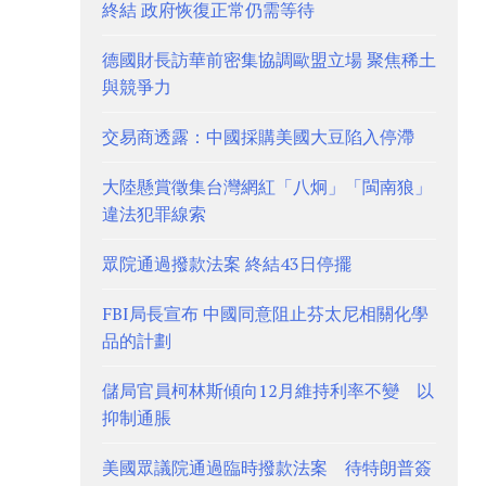
終結 政府恢復正常仍需等待
德國財長訪華前密集協調歐盟立場 聚焦稀土
與競爭力
交易商透露：中國採購美國大豆陷入停滯
大陸懸賞徵集台灣網紅「八炯」「閩南狼」
違法犯罪線索
眾院通過撥款法案 終結43日停擺
FBI局長宣布 中國同意阻止芬太尼相關化學
品的計劃
儲局官員柯林斯傾向12月維持利率不變 以
抑制通脹
美國眾議院通過臨時撥款法案 待特朗普簽