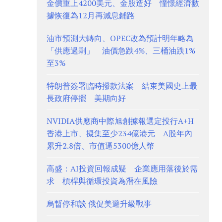
金價重上4200美元、金股造好 憧憬經濟數
據恢復為12月再減息鋪路
油市預測大轉向、OPEC改為預計明年略為
「供應過剩」 油價急跌4%、三桶油跌1%
至3%
特朗普簽署臨時撥款法案 結束美國史上最
長政府停擺 美期向好
NVIDIA供應商中際旭創據報選定投行A+H
香港上市、擬集至少234億港元 A股年內
累升2.8倍、市值逼5300億人幣
高盛：AI投資回報成疑 企業應用落後於需
求 槓桿與循環投資為潛在風險
烏暫停和談 俄促美避升級戰事