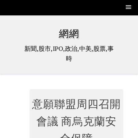
Skip
to
網網
content
新聞,股市,IPO,政治,中美,股票,事
時
意願聯盟周四召開
會議 商烏克蘭安