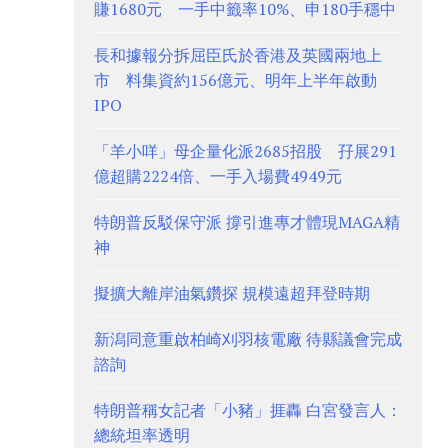
賺1680元 一手中籤率10%、申180手穩中
長和據報分拆屈臣氏於香港及英國兩地上
市 料集資約156億元、明年上半年啟動
IPO
「羊小咩」母企量化派2685招股 孖展291
億超購2224倍、一手入場費4949元
特朗普反駁保守派 撐引進專才體現MAGA精
神
擬擴大離岸油氣鑽探 規模遠超拜登時期
新潟同意重啟柏崎刈羽核電廠 待縣議會完成
諮詢
特朗普稱女記者「小豬」捱轟 白宮發言人：
總統坦率透明