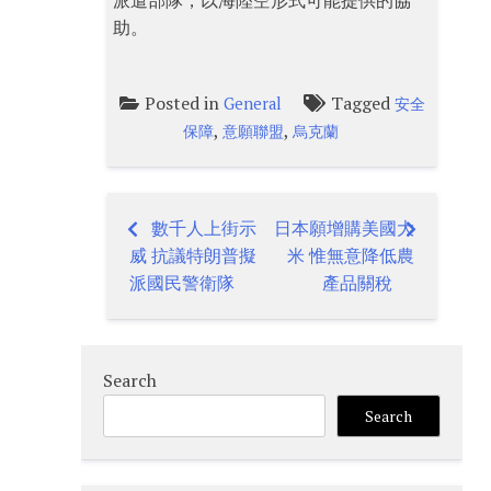
派遣部隊，以海陸空形式可能提供的協
助。
Posted in
Tagged
General
安全
,
,
保障
意願聯盟
烏克蘭
數千人上街示
日本願增購美國大
Post
威 抗議特朗普擬
米 惟無意降低農
navigation
派國民警衛隊
產品關稅
Search
Search