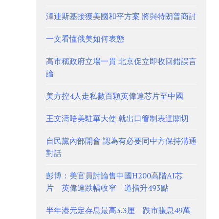
澤連斯基接獲美國和平方案 將與特朗普商討
一文看懂俄美如何表態
高市稱政府立場一貫 北京促立即收回錯誤言
論
美方控4人走私數百顆英偉達芯片至中國
王文濤晤美駐華大使 就出口管制表達關切
自民黨內部開會 認為有必要同中方保持溝通
對話
彭博：美官員討論售中國H200高階AI芯
片 英偉達跌幅收窄 道指升493點
半年港元定存息最高3.3厘 跌市賺息49萬