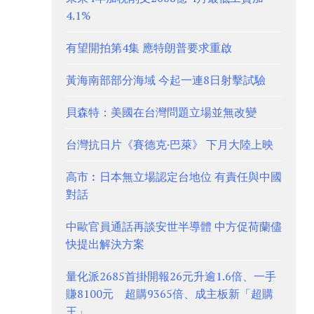
4.1%
有望開拍第4集 應特朗普要求重啟
黃海南部部分海域 今起一連8日射擊試驗
貝森特：美國在台灣問題立場並無改變
台灣抗日片《賽德克·巴萊》 下月大陸上映
高市︰日本無立場認定台地位 有責任與中國
對話
中歐官員通話再談安世半導體 中方促荷蘭儘
快提出解決方案
量化派2685首掛開報26元升逾1.6倍、一手
賺8100元 超購9365倍、成主板新「超購
王」