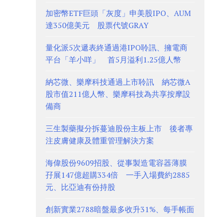
加密幣ETF巨頭「灰度」申美股IPO、AUM
達350億美元 股票代號GRAY
量化派5次遞表終通過港IPO聆訊、擁電商
平台「羊小咩」 首5月溢利1.25億人幣
納芯微、樂摩科技通過上市聆訊 納芯微A
股市值211億人幣、樂摩科技為共享按摩設
備商
三生製藥擬分拆蔓迪股份主板上市 後者專
注皮膚健康及體重管理解決方案
海偉股份9609招股、從事製造電容器薄膜
孖展147億超購334倍 一手入場費約2885
元、比亞迪有份持股
創新實業2788暗盤最多收升31%、每手帳面