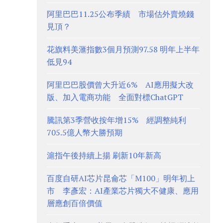
阿里巴巴11.25公布季績 市場估外賣燒錢
見頂？
花旗料美滙指數3個月預測97.58 明年上半年
低見94
阿里巴巴股價曾大升近6% AI應用擬大改
版、加入電商功能 全面對標ChatGPT
騰訊第3季營收按年增15% 經調整純利
705.5億人幣大勝預期
滬指午後持續上揚 刷新10年新高
百度自研AI芯片昆侖芯「M100」明年初上
市 李彥宏：AI產業芯片獨大不健康、應用
層應創百倍價值