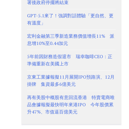
署後政府停擺將結束
GPT-5.1來了！強調對話體驗「更自然、更
有溫度」
宏利金融第三季新造業務價值增長11% 派
息增10%至0.44加元
5年前因財務造假退市 瑞幸咖啡CEO：正
準備重新在美國上市
京東工業據報擬11月展開IPO預路演、12月
掛牌 集資最多6億美元
再有美股中概股有意回流香港 特賣電商唯
品會據報擬最快明年來港IPO 今年股價累
升47%、市值逼百億美元