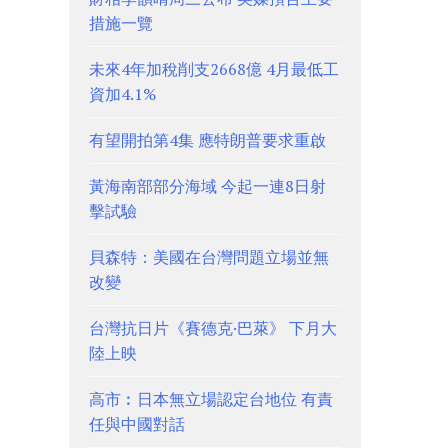
措施一覽
未來4年加稅削支2668億 4月最低工
資加4.1%
有望開拍第4集 應特朗普要求重啟
黃海南部部分海域 今起一連8日射
擊試驗
貝森特：美國在台灣問題立場並無
改變
台灣抗日片《賽德克·巴萊》 下月大
陸上映
高市︰日本無立場認定台地位 有責
任與中國對話