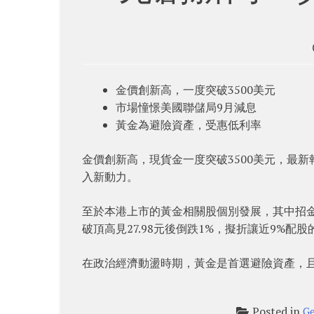
金價創新高，一度突破3500美元
市場憧憬美國聯儲局9月減息
黃金為避險資產，受惠低利率
金價創新高，現貨金一度突破3500美元，最新報
入新動力。
至於本港上市的黃金相關股個別發展，其中招金 （01
破頂高見27.98元後倒跌1%，擬折讓近9%配股的
在政治經濟動盪時期，黃金是首選避險資產，
Posted in
Ge