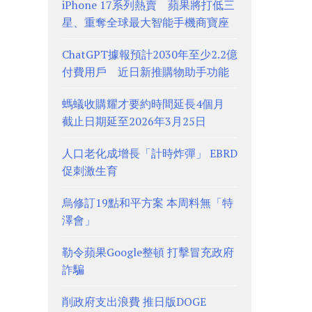
iPhone 17系列熱賣 蘋果將打低三
星、重奪全球最大智能手機商寶座
ChatGPT據報預計2030年至少2.2億
付費用戶 近日新推購物助手功能
螞蟻收購耀才要約時間延長4個月
截止日期延至2026年3月25日
人口老化成增長「計時炸彈」 EBRD
促刺激生育
烏修訂19點和平方案 本周料無「特
澤會」
勒令蘋果Google整頓 打擊冒充政府
詐騙
削政府支出浪費 推日版DOGE