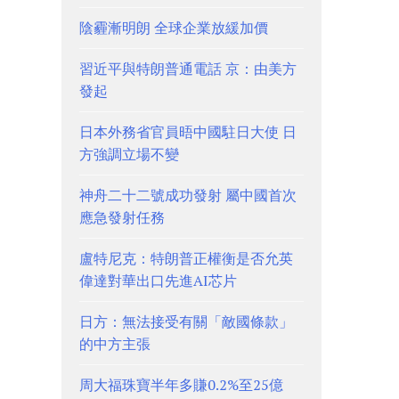
陰霾漸明朗 全球企業放緩加價
習近平與特朗普通電話 京：由美方
發起
日本外務省官員晤中國駐日大使 日
方強調立場不變
神舟二十二號成功發射 屬中國首次
應急發射任務
盧特尼克：特朗普正權衡是否允英
偉達對華出口先進AI芯片
日方：無法接受有關「敵國條款」
的中方主張
周大福珠寶半年多賺0.2%至25億