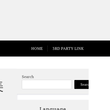
HOME
3RD PARTY LINK
Search
美
Search
Language