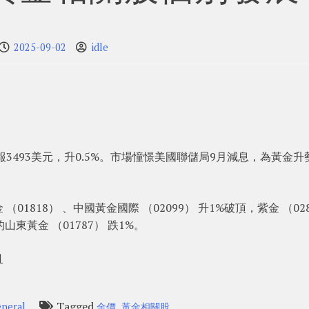
2025-09-02
idle
3493美元，升0.5%。市場憧憬美國聯儲局9月減息，為黃金升
818） 、中國黃金國際 （02099） 升1%破頂，紫金 （028
山東黃金 （01787） 跌1%。
且
Tagged
,
neral
金價
黃金相關股