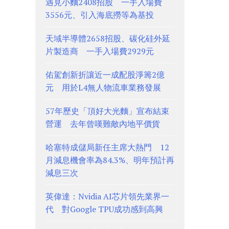
遇見小麵2408招股 一手入場費
3556元、引入海底撈等為基投
天域半導體2658招股、碳化硅外延
片製造商 一手入場費2929元
佑駕創新折讓近一成配股淨籌2億
元 用於L4無人物流車業務發展
57年歷史「頂好大光麵」宣布結束
營運 去年曾嘆難敵內地平價貨
哈塞特成儲局新任主席大熱門 12
月減息機會率為84.3%、明年預計再
減息三次
英偉達：Nvidia AI芯片領先業界一
代 對Google TPU成功感到高興