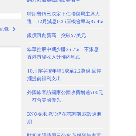
特朗普稱已決定下任聯儲局主席人
選 12月減息0.25厘機會率為87.4%
紀錄
銀價再創新高 突破57美元
翠華控股中期少賺23.7% 不派息
香港市場收入升惟內地跌
10月赤字按年增1成至2.2萬億 因停
擺提前福利支出
外國旅客訪國家公園收費增逾700元
「符合美國優先」
BNO要求增加仍在諮詢期 或設過渡
期
財相李韻晴周三公布 英媒預告主要