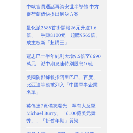
中歐官員通話再談安世半導體 中方
促荷蘭儘快提出解決方案
量化派2685首掛開報26元升逾1.6
倍、一手賺8100元 超購9365倍、
成主板新「超購王」
冠忠巴士半年純利大增9.5倍至6690
萬元 派中期息連特別股息10仙
美國防部據報指阿里巴巴、百度、
比亞迪等應被列入「中國軍事企業
名單」
英偉達7頁備忘曝光 罕有大反擊
Michael Burry、「6100億美元舞
弊」、「折舊年期」質疑