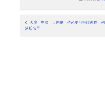
大摩：中國「反內捲」帶來更可持續復甦 列
Post
港股名單
navigation