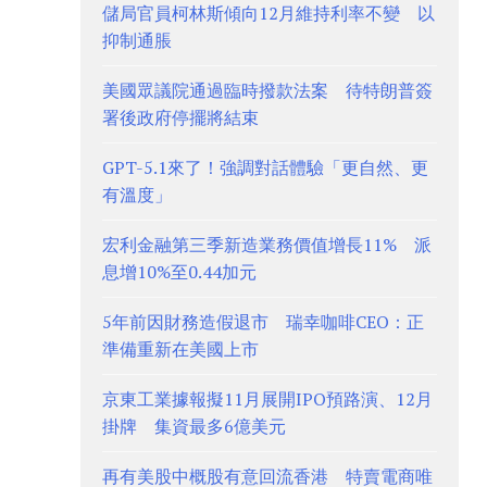
儲局官員柯林斯傾向12月維持利率不變 以
抑制通脹
美國眾議院通過臨時撥款法案 待特朗普簽
署後政府停擺將結束
GPT-5.1來了！強調對話體驗「更自然、更
有溫度」
宏利金融第三季新造業務價值增長11% 派
息增10%至0.44加元
5年前因財務造假退市 瑞幸咖啡CEO：正
準備重新在美國上市
京東工業據報擬11月展開IPO預路演、12月
掛牌 集資最多6億美元
再有美股中概股有意回流香港 特賣電商唯