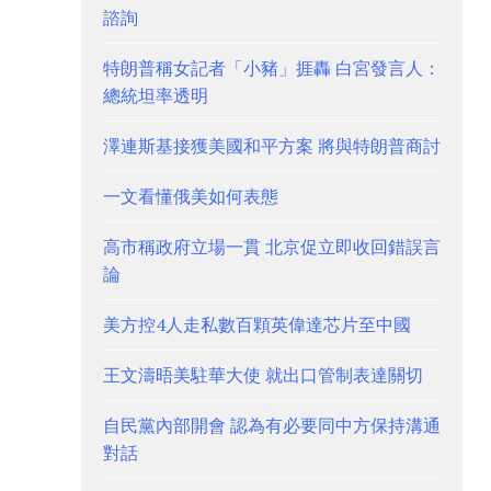
諮詢
特朗普稱女記者「小豬」捱轟 白宮發言人：
總統坦率透明
澤連斯基接獲美國和平方案 將與特朗普商討
一文看懂俄美如何表態
高市稱政府立場一貫 北京促立即收回錯誤言
論
美方控4人走私數百顆英偉達芯片至中國
王文濤晤美駐華大使 就出口管制表達關切
自民黨內部開會 認為有必要同中方保持溝通
對話