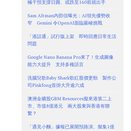
極干預支撐日圓、或跌至160前就出手
Sam Altman內部信曝光：AI領先優勢收
窄 Gemini 令OpenAI面臨嚴峻挑戰
「港話通」試行版上架 即時回應日常生活
問題
Google Nano Banana Pro來了！生成圖像
能力大提升 支持多種語言
洗腦兒歌Baby Shark歌紅股價更勁 製作公
司Pinkfong首掛大升逾六成
澳洲金礦股GBM Resources擬來港第二上
市、市值8億港元 兩大股東與香港有聯
繫？
「遇見小麵」據報已展開預路演、擬集1億