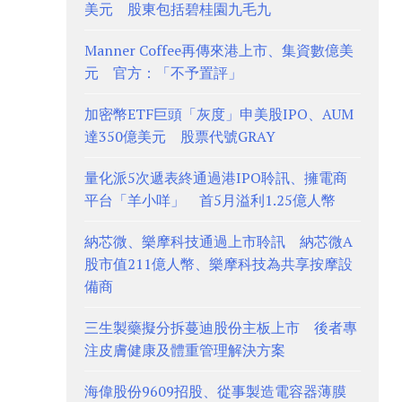
美元 股東包括碧桂園九毛九
Manner Coffee再傳來港上市、集資數億美
元 官方：「不予置評」
加密幣ETF巨頭「灰度」申美股IPO、AUM
達350億美元 股票代號GRAY
量化派5次遞表終通過港IPO聆訊、擁電商
平台「羊小咩」 首5月溢利1.25億人幣
納芯微、樂摩科技通過上市聆訊 納芯微A
股市值211億人幣、樂摩科技為共享按摩設
備商
三生製藥擬分拆蔓迪股份主板上市 後者專
注皮膚健康及體重管理解決方案
海偉股份9609招股、從事製造電容器薄膜