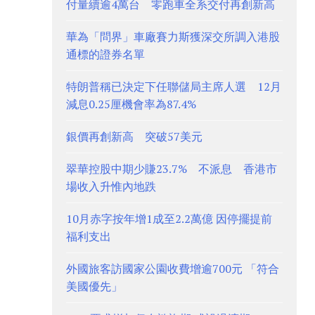
付量續逾4萬台 零跑車全系交付再創新高
華為「問界」車廠賽力斯獲深交所調入港股
通標的證券名單
特朗普稱已決定下任聯儲局主席人選 12月
減息0.25厘機會率為87.4%
銀價再創新高 突破57美元
翠華控股中期少賺23.7% 不派息 香港市
場收入升惟內地跌
10月赤字按年增1成至2.2萬億 因停擺提前
福利支出
外國旅客訪國家公園收費增逾700元 「符合
美國優先」