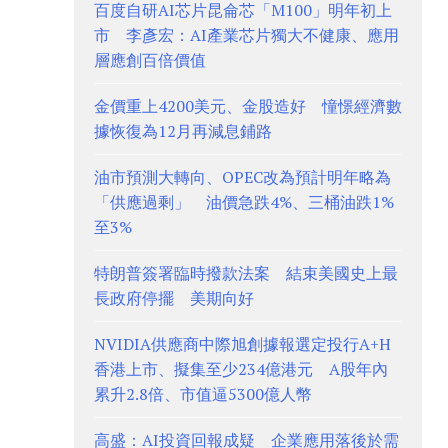
百度自研AI芯片昆侖芯「M100」明年初上
市 李彥宏：AI產業芯片獨大不健康、應用
層應創百倍價值
金價重上4200美元、金股造好 憧憬經濟數
據恢復為12月再減息鋪路
油市預測大轉向、OPEC改為預計明年略為
「供應過剩」 油價急跌4%、三桶油跌1%
至3%
特朗普簽署臨時撥款法案 結束美國史上最
長政府停擺 美期向好
NVIDIA供應商中際旭創據報選定投行A+H
香港上市、擬集至少234億港元 A股年內
累升2.8倍、市值逼5300億人幣
高盛：AI投資回報成疑 企業應用落後於需