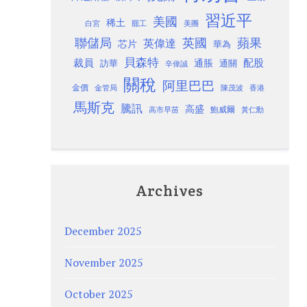
習近平
美國
稀土
白宮
罷工
美團
聯儲局
蘋果
英國
英偉達
芯片
華為
貝森特
裁員
配股
通脹
訪華
通關
辛偉誠
關稅
阿里巴巴
金價
金管局
香港
陳茂波
馬斯克
騰訊
高盛
高市早苗
鮑威爾
黃仁勳
Archives
December 2025
November 2025
October 2025