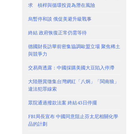
求 槓桿與循環投資為潛在風險
烏暫停和談 俄促美避升級戰事
終結 政府恢復正常仍需等待
德國財長訪華前密集協調歐盟立場 聚焦稀土
與競爭力
交易商透露：中國採購美國大豆陷入停滯
大陸懸賞徵集台灣網紅「八炯」「閩南狼」
違法犯罪線索
眾院通過撥款法案 終結43日停擺
FBI局長宣布 中國同意阻止芬太尼相關化學
品的計劃