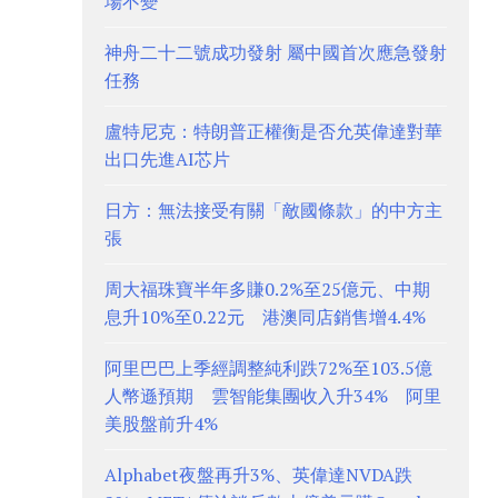
場不變
神舟二十二號成功發射 屬中國首次應急發射
任務
盧特尼克：特朗普正權衡是否允英偉達對華
出口先進AI芯片
日方：無法接受有關「敵國條款」的中方主
張
周大福珠寶半年多賺0.2%至25億元、中期
息升10%至0.22元 港澳同店銷售增4.4%
阿里巴巴上季經調整純利跌72%至103.5億
人幣遜預期 雲智能集團收入升34% 阿里
美股盤前升4%
Alphabet夜盤再升3%、英偉達NVDA跌