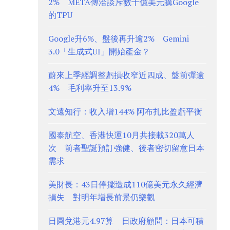
2% META傳洽談斥數十億美元購Google
的TPU
Google升6%、盤後再升逾2% Gemini
3.0「生成式UI」開始產金？
蔚來上季經調整虧損收窄近四成、盤前彈逾
4% 毛利率升至13.9%
文遠知行：收入增144% 阿布扎比盈虧平衡
國泰航空、香港快運10月共接載320萬人
次 前者聖誕預訂強健、後者密切留意日本
需求
美財長：43日停擺造成110億美元永久經濟
損失 對明年增長前景仍樂觀
日圓兌港元4.97算 日政府顧問：日本可積