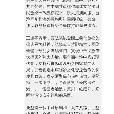
是中華民族的共同記憶和全體中華兒女的
共同榮光。在中國共產黨倡導建立的抗日
民族統一戰線旗幟下，廣大港澳同胞、台
灣同胞和海外僑胞與祖國同呼吸、共命
運，義無反顧投身全民族抗戰歷史洪流。
王滬寧表示，要弘揚以愛國主義為核心的
偉大民族精神，弘揚偉大抗戰精神，凝聚
全體中華兒女團結奮鬥、實現中華民族偉
大復興的強大力量。要全面推進中國式現
代化，支持和推動港澳融入國家發展大
局，完善促進兩岸經濟文化交流合作的制
度和政策，廣泛匯聚僑心僑智僑力。要堅
持「一國兩制」，全面落實「愛國者治
港」、「愛國者治澳」原則，維護好、鞏
固好港澳安定祥和的局面。
要堅持一個中國原則和「九二共識」，堅