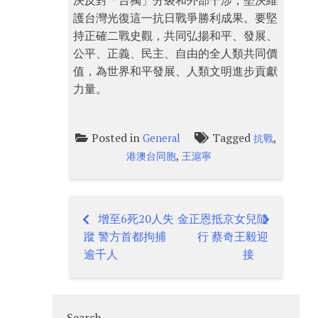
決反對「台獨」分裂和外部干涉，堅決維
護台灣光復這一抗日戰爭勝利成果。要堅
持正確二戰史觀，共同弘揚和平、發展、
公平、正義、民主、自由的全人類共同價
值，為世界和平發展、人類文明進步貢獻
力量。
Posted in
Tagged
,
General
抗戰
,
港澳台同胞
王滬寧
增至6死20人失
金正恩抵京女兒隨
Post
蹤 警方首都拘捕
行 蔡奇王毅迎
navigation
逾千人
接
Search