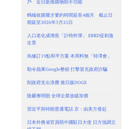
戶 近日新推購物助手功能
螞蟻收購耀才要約時間延長4個月 截止日
期延至2026年3月25日
人口老化成增長「計時炸彈」 EBRD促刺激
生育
烏修訂19點和平方案 本周料無「特澤會」
勒令蘋果Google整頓 打擊冒充政府詐騙
削政府支出浪費 推日版DOGE
陰霾漸明朗 全球企業放緩加價
習近平與特朗普通電話 京：由美方發起
日本外務省官員晤中國駐日大使 日方強調立