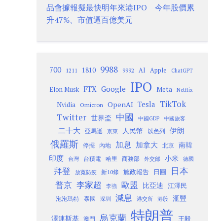
品會據報擬最快明年來港IPO 今年股價累
升47%、市值逼百億美元
9988
700
1810
AI
Apple
1211
9992
ChatGPT
IPO
Google
FTX
Meta
Elon Musk
Netflix
TikTok
Tesla
OpenAI
Nvidia
Omicron
Twitter
中國
世界盃
中國GDP
中國旅客
二十大
伊朗
人民幣
以色列
亞馬遜
京東
俄羅斯
加息
加拿大
南韓
內地
停擺
北京
印度
小米
台灣
台積電
哈里
商務部
外交部
德國
日本
拜登
施政報告
日圓
新10條
放寬防疫
歐盟
普京
李家超
比亞迪
江澤民
李強
減息
滙豐
泡泡瑪特
泰國
深圳
港股
港交所
特朗普
烏克蘭
澤連斯基
澳門
王毅