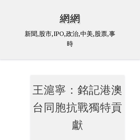
Skip
to
網網
content
新聞,股市,IPO,政治,中美,股票,事
時
王滬寧：銘記港澳
台同胞抗戰獨特貢
獻