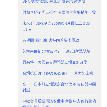
BNO要求增加仍在諮詢期 或設過渡期
財相李韻晴周三公布 英媒預告主要措施一覽
未來4年加稅削支2668億 4月最低工資加
4.1%
有望開拍第4集 應特朗普要求重啟
黃海南部部分海域 今起一連8日射擊試驗
貝森特：美國在台灣問題立場並無改變
台灣抗日片《賽德克·巴萊》 下月大陸上映
高市︰日本無立場認定台地位 有責任與中國
對話
中歐官員通話再談安世半導體 中方促荷蘭儘