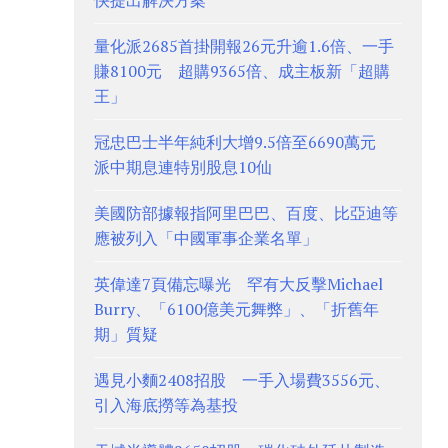
快提出解決方案
量化派2685首掛開報26元升逾1.6倍、一手
賺8100元 超購9365倍、成主板新「超購
王」
冠忠巴士半年純利大增9.5倍至6690萬元
派中期息連特別股息10仙
美國防部據報指阿里巴巴、百度、比亞迪等
應被列入「中國軍事企業名單」
英偉達7頁備忘曝光 罕有大反擊Michael
Burry、「6100億美元舞弊」、「折舊年
期」質疑
遇見小麵2408招股 一手入場費3556元、
引入海底撈等為基投