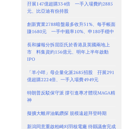
孖展147億超購334倍 一手入場費約2885
元、比亞迪有份持股
創新實業2788暗盤最多收升31%、每手帳面
賺1680元 一手中籤率10%、申180手穩中
長和據報分拆屈臣氏於香港及英國兩地上
市 料集資約156億元、明年上半年啟動
IPO
「羊小咩」母企量化派2685招股 孖展291
億超購2224倍、一手入場費4949元
特朗普反駁保守派 撐引進專才體現MAGA精
神
擬擴大離岸油氣鑽探 規模遠超拜登時期
新潟同意重啟柏崎刈羽核電廠 待縣議會完成