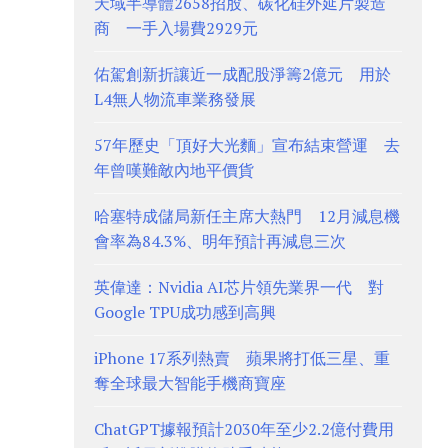
天域半導體2658招股、碳化硅外延片製造
商 一手入場費2929元
佑駕創新折讓近一成配股淨籌2億元 用於
L4無人物流車業務發展
57年歷史「頂好大光麵」宣布結束營運 去
年曾嘆難敵內地平價貨
哈塞特成儲局新任主席大熱門 12月減息機
會率為84.3%、明年預計再減息三次
英偉達：Nvidia AI芯片領先業界一代 對
Google TPU成功感到高興
iPhone 17系列熱賣 蘋果將打低三星、重
奪全球最大智能手機商寶座
ChatGPT據報預計2030年至少2.2億付費用