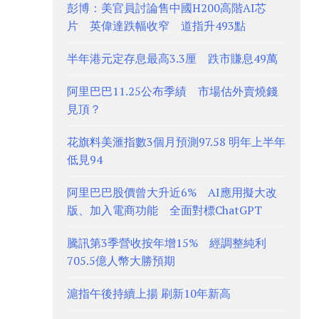
彭博：美官員討論售中國H200高階AI芯
片 英偉達跌幅收窄 道指升493點
半年港元定存息最高3.3厘 跌市賺息49萬
阿里巴巴11.25公布季績 市場估外賣燒錢
見頂？
花旗料美滙指數3個月預測97.58 明年上半年
低見94
阿里巴巴股價曾大升近6% AI應用擬大改
版、加入電商功能 全面對標ChatGPT
騰訊第3季營收按年增15% 經調整純利
705.5億人幣大勝預期
滬指午後持續上揚 刷新10年新高