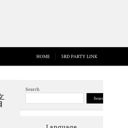
HOME
3RD PARTY LINK
Search
普
Search
Language