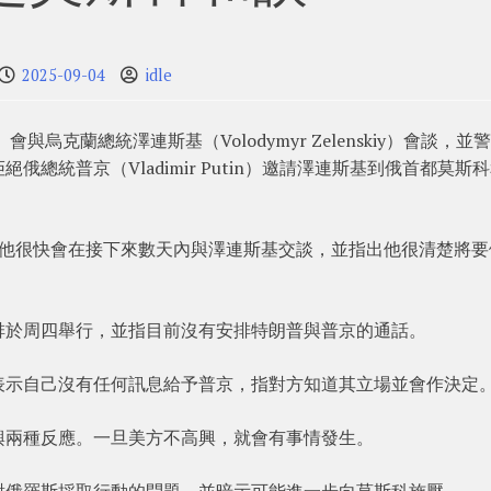
2025-09-04
idle
）會與烏克蘭總統澤連斯基（Volodymyr Zelenskiy）會談，並
總統普京（Vladimir Putin）邀請澤連斯基到俄首都莫斯
，他很快會在接下來數天內與澤連斯基交談，並指出他很清楚將要
排於周四舉行，並指目前沒有安排特朗普與普京的通話。
表示自己沒有任何訊息給予普京，指對方知道其立場並會作決定
興兩種反應。一旦美方不高興，就會有事情發生。
對俄羅斯採取行動的問題，並暗示可能進一步向莫斯科施壓。