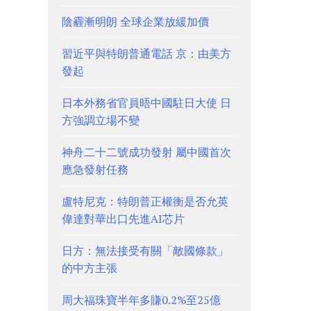
陰霾漸明朗 全球企業放緩加價
習近平與特朗普通電話 京：由美方
發起
日本外務省官員晤中國駐日大使 日
方強調立場不變
神舟二十二號成功發射 屬中國首次
應急發射任務
盧特尼克：特朗普正權衡是否允英
偉達對華出口先進AI芯片
日方：無法接受有關「敵國條款」
的中方主張
周大福珠寶半年多賺0.2%至25億