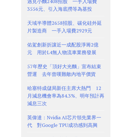
遇見小麵2408招股 一手入場費
3556元、引入海底撈等為基投
天域半導體2658招股、碳化硅外延
片製造商 一手入場費2929元
佑駕創新折讓近一成配股淨籌2億
元 用於L4無人物流車業務發展
57年歷史「頂好大光麵」宣布結束
營運 去年曾嘆難敵內地平價貨
哈塞特成儲局新任主席大熱門 12
月減息機會率為84.3%、明年預計再
減息三次
英偉達：Nvidia AI芯片領先業界一
代 對Google TPU成功感到高興