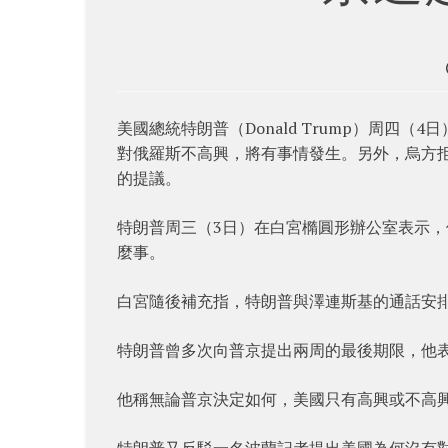
美國總統特朗普（Donald Trump）周四（4日
對俄羅斯不高興，將有事情發生。另外，烏方拒絕俄
的提議。
特朗普周三（3日）在白宮橢圓形辦公室表示
麼事。
白宮隨後補充指，特朗普與澤連斯基的通話安
特朗普曾多次向普京提出兩周的最後期限，他
他稱無論普京決定如何，美國只有高興或不高
特朗普又反駁一名波蘭記者提出美國為何沒有