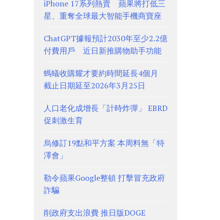
iPhone 17系列熱賣 蘋果將打低三
星、重奪全球最大智能手機商寶座
ChatGPT據報預計2030年至少2.2億
付費用戶 近日新推購物助手功能
螞蟻收購耀才要約時間延長4個月
截止日期延至2026年3月25日
人口老化成增長「計時炸彈」 EBRD
促刺激生育
烏修訂19點和平方案 本周料無「特
澤會」
勒令蘋果Google整頓 打擊冒充政府
詐騙
削政府支出浪費 推日版DOGE