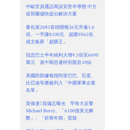
中歐官員通話再談安世半導體 中方
促荷蘭儘快提出解決方案
量化派2685首掛開報26元升逾1.6
倍、一手賺8100元 超購9365倍、
成主板新「超購王」
冠忠巴士半年純利大增9.5倍至6690
萬元 派中期息連特別股息10仙
美國防部據報指阿里巴巴、百度、
比亞迪等應被列入「中國軍事企業
名單」
英偉達7頁備忘曝光 罕有大反擊
Michael Burry、「6100億美元舞
弊」、「折舊年期」質疑