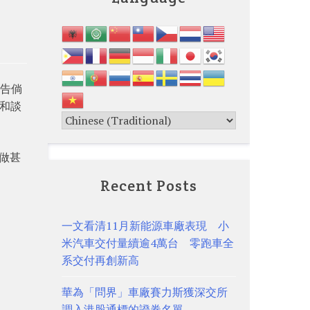
警告倘
科和談
做甚
Recent Posts
一文看清11月新能源車廠表現 小
。
米汽車交付量續逾4萬台 零跑車全
系交付再創新高
華為「問界」車廠賽力斯獲深交所
調入港股通標的證券名單