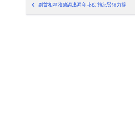
副首相韋雅蘭認逃漏印花稅 施紀賢續力撐
Post
navigation