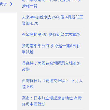
要求
措施一覽
未來4年加稅削支2668億 4月最低工
資加4.1%
有望開拍第4集 應特朗普要求重啟
黃海南部部分海域 今起一連8日射
擊試驗
貝森特：美國在台灣問題立場並無
改變
台灣抗日片《賽德克·巴萊》 下月大
陸上映
高市︰日本無立場認定台地位 有責
任與中國對話