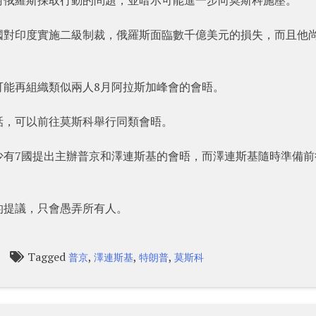
國對印度實施二級制裁，俄羅斯面臨數千億美元的損失，而且他
可能再組織類似兩人8月阿拉斯加峰會的會晤。
話，可以前往莫斯科舉行同類會晤。
表示，至少有7國提出主辦普京和澤連斯基的會晤，而澤連斯基隨時準備
的提議，只會愚弄所有人。
Tagged
,
,
,
普京
澤連斯基
特朗普
莫斯科