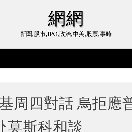
網網
新聞,股市,IPO,政治,中美,股票,事時
基周四對話 烏拒應
赴莫斯科和談