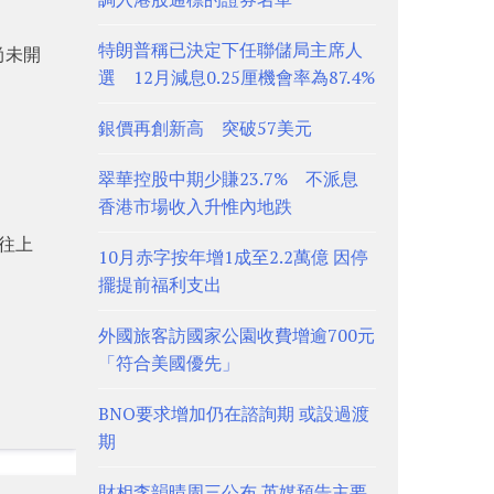
特朗普稱已決定下任聯儲局主席人
尚未開
選 12月減息0.25厘機會率為87.4%
銀價再創新高 突破57美元
翠華控股中期少賺23.7% 不派息
香港市場收入升惟內地跌
前往上
10月赤字按年增1成至2.2萬億 因停
擺提前福利支出
外國旅客訪國家公園收費增逾700元
「符合美國優先」
BNO要求增加仍在諮詢期 或設過渡
期
財相李韻晴周三公布 英媒預告主要