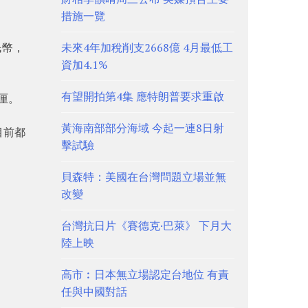
措施一覽
民幣，
未來4年加稅削支2668億 4月最低工
資加4.1%
有望開拍第4集 應特朗普要求重啟
1厘。
黃海南部部分海域 今起一連8日射
目前都
擊試驗
貝森特：美國在台灣問題立場並無
改變
台灣抗日片《賽德克·巴萊》 下月大
陸上映
高市︰日本無立場認定台地位 有責
任與中國對話