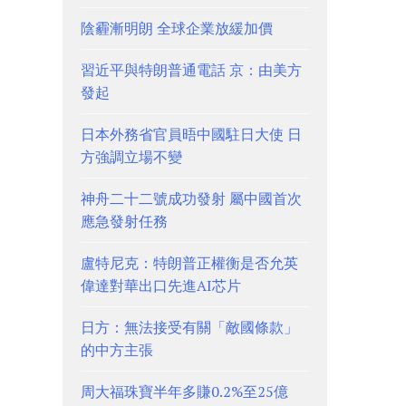
陰霾漸明朗 全球企業放緩加價
習近平與特朗普通電話 京：由美方
發起
日本外務省官員晤中國駐日大使 日
方強調立場不變
神舟二十二號成功發射 屬中國首次
應急發射任務
盧特尼克：特朗普正權衡是否允英
偉達對華出口先進AI芯片
日方：無法接受有關「敵國條款」
的中方主張
周大福珠寶半年多賺0.2%至25億