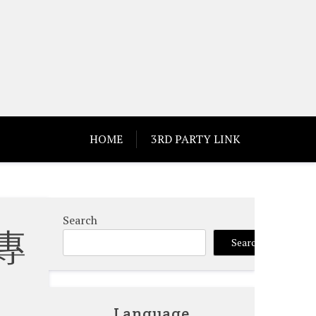
HOME
3RD PARTY LINK
Search
專
Search
Language