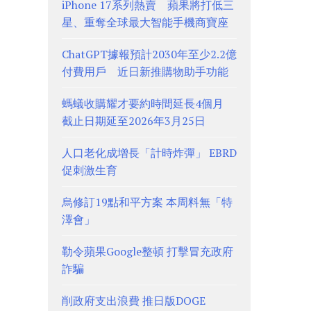
iPhone 17系列熱賣 蘋果將打低三
星、重奪全球最大智能手機商寶座
ChatGPT據報預計2030年至少2.2億
付費用戶 近日新推購物助手功能
螞蟻收購耀才要約時間延長4個月
截止日期延至2026年3月25日
人口老化成增長「計時炸彈」 EBRD
促刺激生育
烏修訂19點和平方案 本周料無「特
澤會」
勒令蘋果Google整頓 打擊冒充政府
詐騙
削政府支出浪費 推日版DOGE