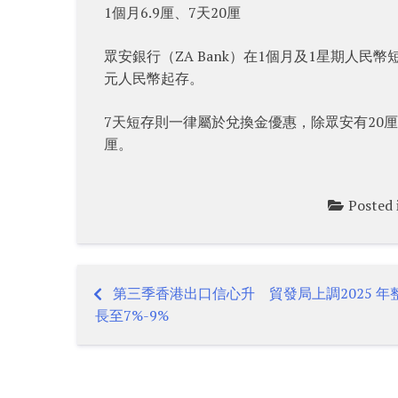
1個月6.9厘、7天20厘
眾安銀行（ZA Bank）在1個月及1星期人民
元人民幣起存。
7天短存則一律屬於兌換金優惠，除眾安有20厘之
厘。
Posted
第三季香港出口信心升 貿發局上調2025 年
Post
長至7%-9%
navigation