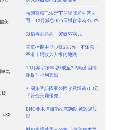
特朗普稱已決定下任聯儲局主席人
選 12月減息0.25厘機會率為87.4%
信美
銀價再創新高 突破57美元
翠華控股中期少賺23.7% 不派息
香港市場收入升惟內地跌
10月赤字按年增1成至2.2萬億 因停
利率為
擺提前福利支出
外國旅客訪國家公園收費增逾700元
款貨
「符合美國優先」
BNO要求增加仍在諮詢期 或設過渡
.88
期
財相李韻晴周三公布 英媒預告主要