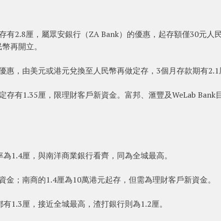
2.8厘，屬眾安銀行（ZA Bank）的優惠，起存額僅30元人
民幣再開立。
換資金優惠，由美元或港元兌換至人民幣再做定存，3個月存款期有2.
有1.35厘，限理財客戶新資金。富邦、滙豐及WeLab Bank
率為1.4厘，與南洋商業銀行看齊，同為全城最高。
舊資金；南商的1.4厘為10萬港元起存，但需為理財客戶新資金。
有1.3厘，接近全城最高，渣打銀行則為1.2厘。