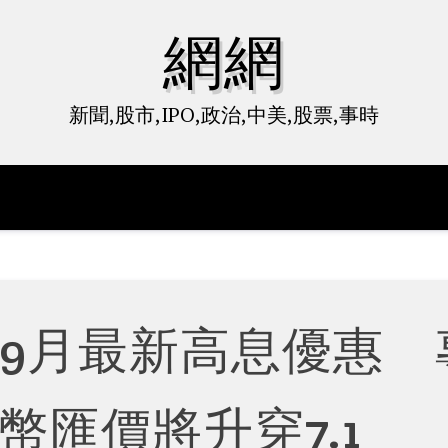
網網
新聞,股市,IPO,政治,中美,股票,事時
厘 9月最新高息優惠 
幣匯價將升穿7.1