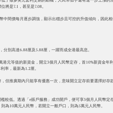
是7.1，甚至是7.08。
民幣中間價每月逐步調強，顯示出穩步且可控的升值傾向，因此相
分別高達6.88厘及5.88厘，一躍而成全港最高息。
0萬港元等值的新資金，開立3個月人民幣定存，首10%新資金年
年利率，最新為1.2厘。
幣，但推廣期內只能享有優惠一次，意味開立定存前要選擇好存
門檻較低。透過「e賬戶服務」成功開戶，便可享3個月人民幣定存5
則為10萬元人民幣，若開立一般戶口，則為5萬元人民幣。