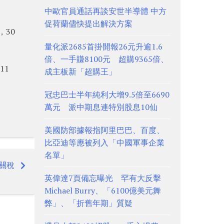
中歐官員通話再談安世半導體 中方
促荷蘭儘快提出解決方案
，30
量化派2685首掛開報26元升逾1.6
倍、一手賺8100元 超購9365倍、
11
成主板新「超購王」
冠忠巴士半年純利大增9.5倍至6690
萬元 派中期息連特別股息10仙
美國防部據報指阿里巴巴、百度、
比亞迪等應被列入「中國軍事企業
名單」
關稅
英偉達7頁備忘曝光 罕有大反擊
Michael Burry、「6100億美元舞
弊」、「折舊年期」質疑