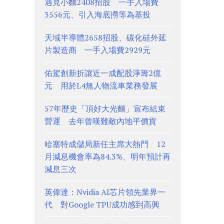
遇見小麵2408招股 一手入場費
3556元、引入海底撈等為基投
天域半導體2658招股、碳化硅外延
片製造商 一手入場費2929元
佑駕創新折讓近一成配股淨籌2億
元 用於L4無人物流車業務發展
57年歷史「頂好大光麵」宣布結束
營運 去年曾嘆難敵內地平價貨
哈塞特成儲局新任主席大熱門 12
月減息機會率為84.3%、明年預計再
減息三次
英偉達：Nvidia AI芯片領先業界一
代 對Google TPU成功感到高興