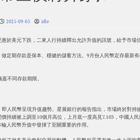
2025-09-05
idle
受惠於美元下跌，二來人行持續釋出允許升值的訊號，給予市場
做定期存款是保本、穩健的儲蓄方法。9月份人民幣定存最新有6.
涵蓋不同存款期限。
區波，即人民幣呈現升值趨勢。星展銀行的報告指出，市場終於對持
持續被上調至10個月高位，上月底一度高見7.103，中國人民
本輪人民幣升值中發揮了至關重要的作用。
降低了做多美元套利交易的動機，人民幣似乎還有進一步上漲的