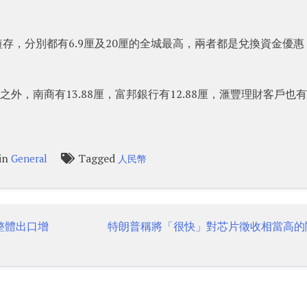
幣短存，分別都有6.9厘及20厘的全城最高，兩者都是兌換資金優惠
外，南商有13.88厘，富邦銀行有12.88厘，滙豐理財客戶也有
 in
Tagged
General
人民幣
整體出口增
特朗普稱將「很快」對芯片徵收相當高的