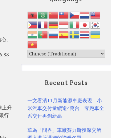
信心。
88
Recent Posts
一文看清11月新能源車廠表現 小
續上升
米汽車交付量續逾4萬台 零跑車全
銀行
系交付再創新高
華為「問界」車廠賽力斯獲深交所
調入港股通標的證券名單
潛力。