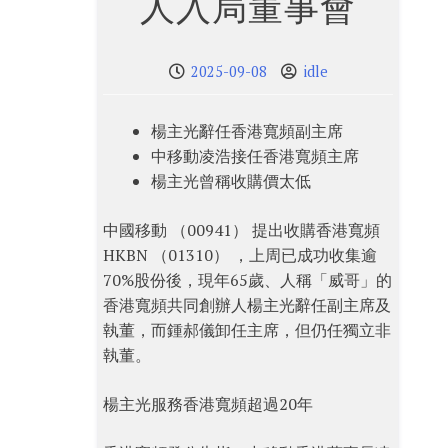
人入局董事會
2025-09-08
idle
楊主光辭任香港寬頻副主席
中移動凌浩接任香港寬頻主席
楊主光曾稱收購價太低
中國移動 （00941） 提出收購香港寬頻
HKBN （01310） ，上周已成功收集逾
70%股份後，現年65歲、人稱「威哥」的
香港寬頻共同創辦人楊主光辭任副主席及
執董，而鍾郝儀卸任主席，但仍任獨立非
執董。
楊主光服務香港寬頻超過20年