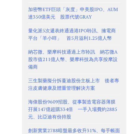
加密幣ETF巨頭「灰度」申美股IPO、AUM
達350億美元 股票代號GRAY
量化派5次遞表終通過港IPO聆訊、擁電商
平台「羊小咩」 首5月溢利1.25億人幣
納芯微、樂摩科技通過上市聆訊 納芯微A
股市值211億人幣、樂摩科技為共享按摩設
備商
三生製藥擬分拆蔓迪股份主板上市 後者專
注皮膚健康及體重管理解決方案
海偉股份9609招股、從事製造電容器薄膜
孖展147億超購334倍 一手入場費約2885
元、比亞迪有份持股
創新實業2788暗盤最多收升31%、每手帳面