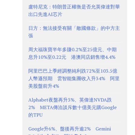
盧特尼克：特朗普正權衡是否允英偉達對華
出口先進AI芯片
日方：無法接受有關「敵國條款」的中方主
張
周大福珠寶半年多賺0.2%至25億元、中期
息升10%至0.22元 港澳同店銷售增4.4%
阿里巴巴上季經調整純利跌72%至103.5億
人幣遜預期 雲智能集團收入升34% 阿里
美股盤前升4%
Alphabet夜盤再升3%、英偉達NVDA跌
2% META傳洽談斥數十億美元購Google
的TPU
Google升6%、盤後再升逾2% Gemini