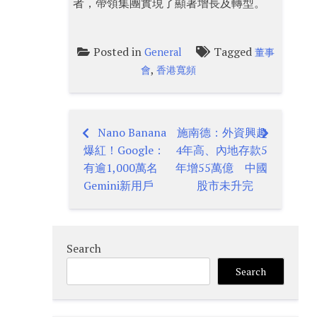
者，帶領集團實現了顯著增長及轉型。
Posted in
Tagged
General
董事
,
會
香港寬頻
Nano Banana
施南德：外資興趣
Post
爆紅！Google：
4年高、內地存款5
navigation
有逾1,000萬名
年增55萬億 中國
Gemini新用戶
股市未升完
Search
Search