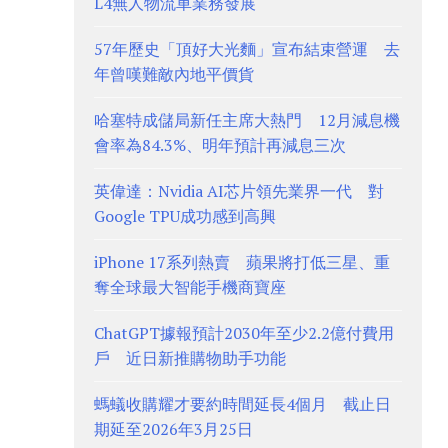
L4無人物流車業務發展
57年歷史「頂好大光麵」宣布結束營運 去
年曾嘆難敵內地平價貨
哈塞特成儲局新任主席大熱門 12月減息機
會率為84.3%、明年預計再減息三次
英偉達：Nvidia AI芯片領先業界一代 對
Google TPU成功感到高興
iPhone 17系列熱賣 蘋果將打低三星、重
奪全球最大智能手機商寶座
ChatGPT據報預計2030年至少2.2億付費用
戶 近日新推購物助手功能
螞蟻收購耀才要約時間延長4個月 截止日
期延至2026年3月25日