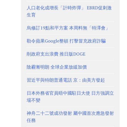
人口老化成增長「計時炸彈」 EBRD促刺激
生育
烏修訂19點和平方案 本周料無「特澤會」
勒令蘋果Google整頓 打擊冒充政府詐騙
削政府支出浪費 推日版DOGE
陰霾漸明朗 全球企業放緩加價
習近平與特朗普通電話 京：由美方發起
日本外務省官員晤中國駐日大使 日方強調立
場不變
神舟二十二號成功發射 屬中國首次應急發射
任務