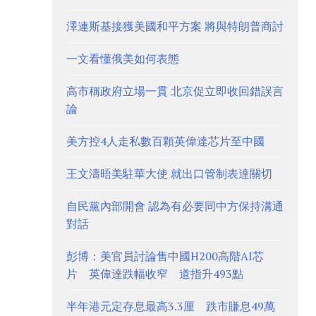
澤連斯基接獲美國和平方案 將與特朗普商討
一文看懂俄美如何表態
高市稱政府立場一貫 北京促立即收回錯誤言
論
美方控4人走私數百顆英偉達芯片至中國
王文濤晤美駐華大使 就出口管制表達關切
自民黨內部開會 認為有必要同中方保持溝通
對話
彭博：美官員討論售中國H200高階AI芯
片 英偉達跌幅收窄 道指升493點
半年港元定存息最高3.3厘 跌市賺息49萬