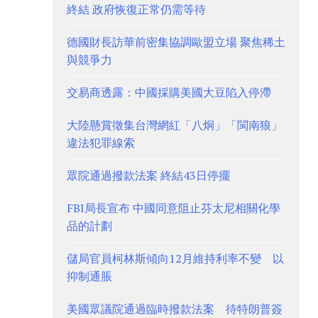
終結 政府恢復正常仍需等待
德國財長訪華前密集協調歐盟立場 聚焦稀土
與競爭力
交易商透露：中國採購美國大豆陷入停滯
大陸懸賞徵集台灣網紅「八炯」「閩南狼」
違法犯罪線索
眾院通過撥款法案 終結43日停擺
FBI局長宣布 中國同意阻止芬太尼相關化學
品的計劃
儲局官員柯林斯傾向12月維持利率不變 以
抑制通脹
美國眾議院通過臨時撥款法案 待特朗普簽