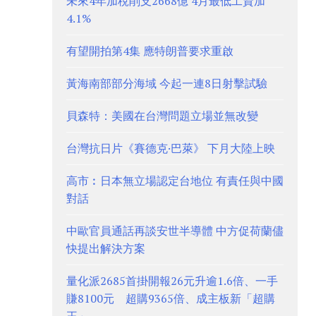
未來4年加稅削支2668億 4月最低工資加
4.1%
有望開拍第4集 應特朗普要求重啟
黃海南部部分海域 今起一連8日射擊試驗
貝森特：美國在台灣問題立場並無改變
台灣抗日片《賽德克·巴萊》 下月大陸上映
高市︰日本無立場認定台地位 有責任與中國
對話
中歐官員通話再談安世半導體 中方促荷蘭儘
快提出解決方案
量化派2685首掛開報26元升逾1.6倍、一手
賺8100元 超購9365倍、成主板新「超購