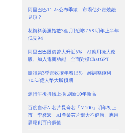
阿里巴巴11.25公布季績 市場估外賣燒錢
見頂？
花旗料美滙指數3個月預測97.58 明年上半年
低見94
阿里巴巴股價曾大升近6% AI應用擬大改
版、加入電商功能 全面對標ChatGPT
騰訊第3季營收按年增15% 經調整純利
705.5億人幣大勝預期
滬指午後持續上揚 刷新10年新高
百度自研AI芯片昆侖芯「M100」明年初上
市 李彥宏：AI產業芯片獨大不健康、應用
層應創百倍價值