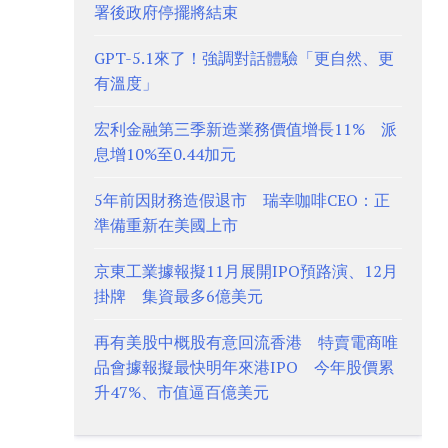
署後政府停擺將結束
GPT-5.1來了！強調對話體驗「更自然、更
有溫度」
宏利金融第三季新造業務價值增長11% 派
息增10%至0.44加元
5年前因財務造假退市 瑞幸咖啡CEO：正
準備重新在美國上市
京東工業據報擬11月展開IPO預路演、12月
掛牌 集資最多6億美元
再有美股中概股有意回流香港 特賣電商唯
品會據報擬最快明年來港IPO 今年股價累
升47%、市值逼百億美元