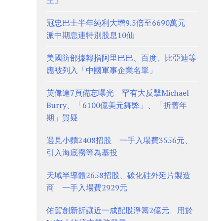
王」
冠忠巴士半年純利大增9.5倍至6690萬元
派中期息連特別股息10仙
美國防部據報指阿里巴巴、百度、比亞迪等
應被列入「中國軍事企業名單」
英偉達7頁備忘曝光 罕有大反擊Michael
Burry、「6100億美元舞弊」、「折舊年
期」質疑
遇見小麵2408招股 一手入場費3556元、
引入海底撈等為基投
天域半導體2658招股、碳化硅外延片製造
商 一手入場費2929元
佑駕創新折讓近一成配股淨籌2億元 用於