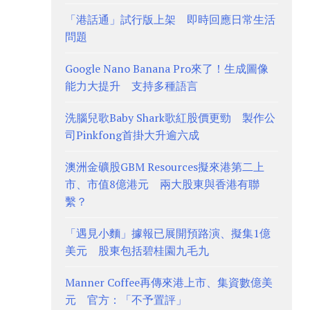
「港話通」試行版上架 即時回應日常生活
問題
Google Nano Banana Pro來了！生成圖像
能力大提升 支持多種語言
洗腦兒歌Baby Shark歌紅股價更勁 製作公
司Pinkfong首掛大升逾六成
澳洲金礦股GBM Resources擬來港第二上
市、市值8億港元 兩大股東與香港有聯
繫？
「遇見小麵」據報已展開預路演、擬集1億
美元 股東包括碧桂園九毛九
Manner Coffee再傳來港上市、集資數億美
元 官方：「不予置評」