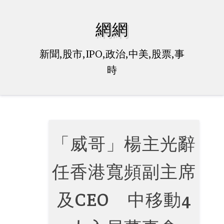
Skip
to
網網
content
新聞,股市,IPO,政治,中美,股票,事
時
「威哥」楊主光辭
任香港寬頻副主席
及CEO 中移動4