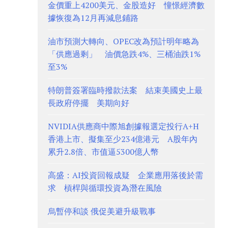
金價重上4200美元、金股造好 憧憬經濟數
據恢復為12月再減息鋪路
油市預測大轉向、OPEC改為預計明年略為
「供應過剩」 油價急跌4%、三桶油跌1%
至3%
特朗普簽署臨時撥款法案 結束美國史上最
長政府停擺 美期向好
NVIDIA供應商中際旭創據報選定投行A+H
香港上市、擬集至少234億港元 A股年內
累升2.8倍、市值逼5300億人幣
高盛：AI投資回報成疑 企業應用落後於需
求 槓桿與循環投資為潛在風險
烏暫停和談 俄促美避升級戰事