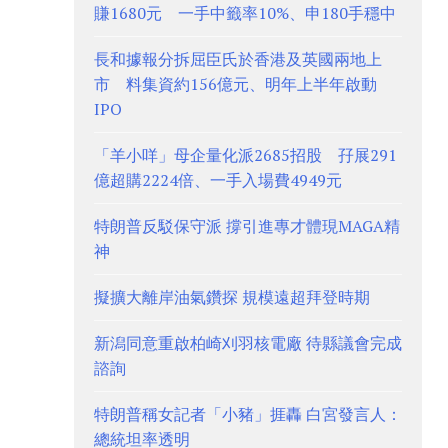
賺1680元 一手中籤率10%、申180手穩中
長和據報分拆屈臣氏於香港及英國兩地上
市 料集資約156億元、明年上半年啟動
IPO
「羊小咩」母企量化派2685招股 孖展291
億超購2224倍、一手入場費4949元
特朗普反駁保守派 撐引進專才體現MAGA精
神
擬擴大離岸油氣鑽探 規模遠超拜登時期
新潟同意重啟柏崎刈羽核電廠 待縣議會完成
諮詢
特朗普稱女記者「小豬」捱轟 白宮發言人：
總統坦率透明