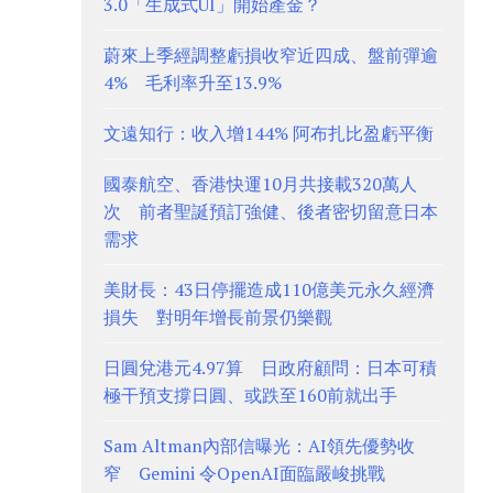
3.0「生成式UI」開始產金？
蔚來上季經調整虧損收窄近四成、盤前彈逾
4% 毛利率升至13.9%
文遠知行：收入增144% 阿布扎比盈虧平衡
國泰航空、香港快運10月共接載320萬人
次 前者聖誕預訂強健、後者密切留意日本
需求
美財長：43日停擺造成110億美元永久經濟
損失 對明年增長前景仍樂觀
日圓兌港元4.97算 日政府顧問：日本可積
極干預支撐日圓、或跌至160前就出手
Sam Altman內部信曝光：AI領先優勢收
窄 Gemini 令OpenAI面臨嚴峻挑戰