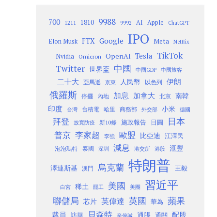
9988
700
1810
AI
Apple
1211
9992
ChatGPT
IPO
Google
FTX
Meta
Elon Musk
Netflix
TikTok
Tesla
OpenAI
Nvidia
Omicron
Twitter
中國
世界盃
中國GDP
中國旅客
二十大
伊朗
人民幣
以色列
亞馬遜
京東
俄羅斯
加息
加拿大
南韓
內地
停擺
北京
印度
小米
台灣
台積電
哈里
商務部
外交部
德國
日本
拜登
施政報告
日圓
新10條
放寬防疫
歐盟
普京
李家超
比亞迪
江澤民
李強
減息
滙豐
泡泡瑪特
泰國
深圳
港股
港交所
特朗普
烏克蘭
澤連斯基
澳門
王毅
習近平
美國
稀土
白宮
罷工
美團
聯儲局
蘋果
英國
英偉達
芯片
華為
貝森特
裁員
配股
通脹
訪華
通關
辛偉誠