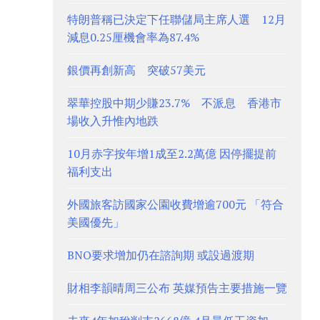
特朗普稱已決定下任聯儲局主席人選 12月
減息0.25厘機會率為87.4%
銀價再創新高 突破57美元
翠華控股中期少賺23.7% 不派息 香港市
場收入升惟內地跌
10月赤字按年增1成至2.2萬億 因停擺提前
福利支出
外國旅客訪國家公園收費增逾700元 「符合
美國優先」
BNO要求增加仍在諮詢期 或設過渡期
財相李韻晴周三公布 英媒預告主要措施一覽