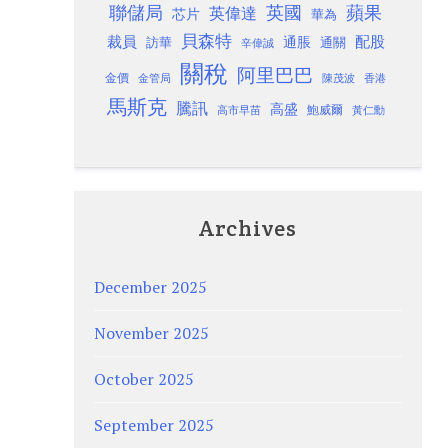
聯儲局
蘋果
英國
英偉達
芯片
華為
貝森特
裁員
配股
通脹
訪華
通關
辛偉誠
關稅
阿里巴巴
金價
金管局
香港
陳茂波
馬斯克
騰訊
高盛
高市早苗
鮑威爾
黃仁勳
Archives
December 2025
November 2025
October 2025
September 2025