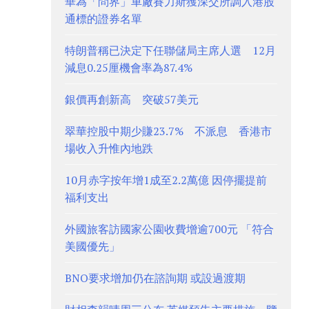
華為「問界」車廠賽力斯獲深交所調入港股
通標的證券名單
特朗普稱已決定下任聯儲局主席人選 12月
減息0.25厘機會率為87.4%
銀價再創新高 突破57美元
翠華控股中期少賺23.7% 不派息 香港市
場收入升惟內地跌
10月赤字按年增1成至2.2萬億 因停擺提前
福利支出
外國旅客訪國家公園收費增逾700元 「符合
美國優先」
BNO要求增加仍在諮詢期 或設過渡期