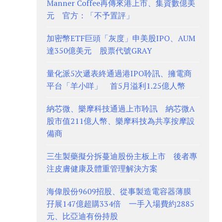
Manner Coffee再傳來港上市、集資數億美
元 官方：「不予置評」
加密幣ETF巨頭「灰度」申美股IPO、AUM
達350億美元 股票代號GRAY
量化派5次遞表終通過港IPO聆訊、擁電商
平台「羊小咩」 首5月溢利1.25億人幣
納芯微、樂摩科技通過上市聆訊 納芯微A
股市值211億人幣、樂摩科技為共享按摩設
備商
三生製藥擬分拆蔓迪股份主板上市 後者專
注皮膚健康及體重管理解決方案
海偉股份9609招股、從事製造電容器薄膜
孖展147億超購334倍 一手入場費約2885
元、比亞迪有份持股