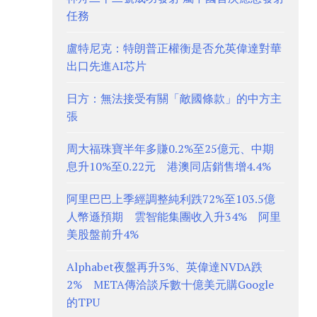
任務
盧特尼克：特朗普正權衡是否允英偉達對華
出口先進AI芯片
日方：無法接受有關「敵國條款」的中方主
張
周大福珠寶半年多賺0.2%至25億元、中期
息升10%至0.22元 港澳同店銷售增4.4%
阿里巴巴上季經調整純利跌72%至103.5億
人幣遜預期 雲智能集團收入升34% 阿里
美股盤前升4%
Alphabet夜盤再升3%、英偉達NVDA跌
2% META傳洽談斥數十億美元購Google
的TPU