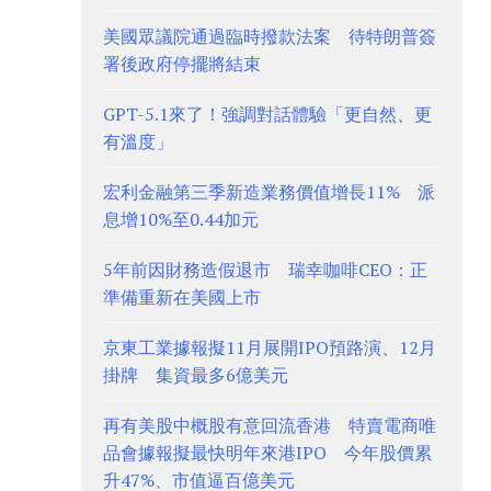
美國眾議院通過臨時撥款法案 待特朗普簽
署後政府停擺將結束
GPT-5.1來了！強調對話體驗「更自然、更
有溫度」
宏利金融第三季新造業務價值增長11% 派
息增10%至0.44加元
5年前因財務造假退市 瑞幸咖啡CEO：正
準備重新在美國上市
京東工業據報擬11月展開IPO預路演、12月
掛牌 集資最多6億美元
再有美股中概股有意回流香港 特賣電商唯
品會據報擬最快明年來港IPO 今年股價累
升47%、市值逼百億美元