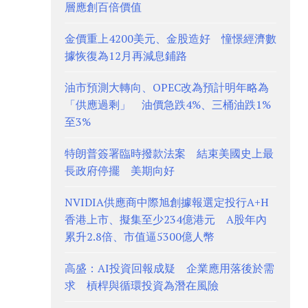
層應創百倍價值
金價重上4200美元、金股造好 憧憬經濟數
據恢復為12月再減息鋪路
油市預測大轉向、OPEC改為預計明年略為
「供應過剩」 油價急跌4%、三桶油跌1%
至3%
特朗普簽署臨時撥款法案 結束美國史上最
長政府停擺 美期向好
NVIDIA供應商中際旭創據報選定投行A+H
香港上市、擬集至少234億港元 A股年內
累升2.8倍、市值逼5300億人幣
高盛：AI投資回報成疑 企業應用落後於需
求 槓桿與循環投資為潛在風險