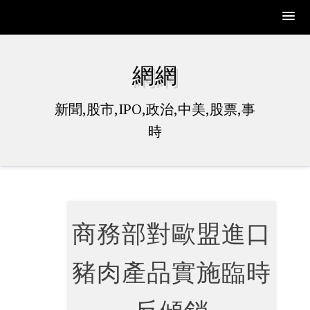
Skip
to
網網
content
新聞,股市,IPO,政治,中美,股票,事
時
商務部對歐盟進口
豬肉產品實施臨時