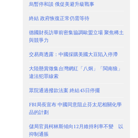
烏暫停和談 俄促美避升級戰事
終結 政府恢復正常仍需等待
德國財長訪華前密集協調歐盟立場 聚焦稀土
與競爭力
交易商透露：中國採購美國大豆陷入停滯
大陸懸賞徵集台灣網紅「八炯」「閩南狼」
違法犯罪線索
眾院通過撥款法案 終結43日停擺
FBI局長宣布 中國同意阻止芬太尼相關化學
品的計劃
儲局官員柯林斯傾向12月維持利率不變 以
抑制通脹