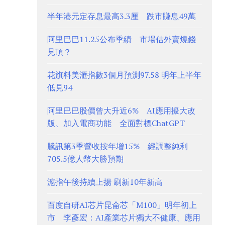
半年港元定存息最高3.3厘 跌市賺息49萬
阿里巴巴11.25公布季績 市場估外賣燒錢
見頂？
花旗料美滙指數3個月預測97.58 明年上半年
低見94
阿里巴巴股價曾大升近6% AI應用擬大改
版、加入電商功能 全面對標ChatGPT
騰訊第3季營收按年增15% 經調整純利
705.5億人幣大勝預期
滬指午後持續上揚 刷新10年新高
百度自研AI芯片昆侖芯「M100」明年初上
市 李彥宏：AI產業芯片獨大不健康、應用