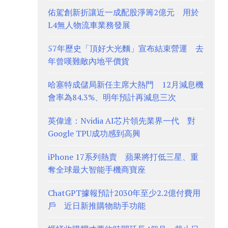
佑駕創新折讓近一成配股淨籌2億元 用於
L4無人物流車業務發展
57年歷史「頂好大光麵」宣布結束營運 去
年曾嘆難敵內地平價貨
哈塞特成儲局新任主席大熱門 12月減息機
會率為84.3%、明年預計再減息三次
英偉達：Nvidia AI芯片領先業界一代 對
Google TPU成功感到高興
iPhone 17系列熱賣 蘋果將打低三星、重
奪全球最大智能手機商寶座
ChatGPT據報預計2030年至少2.2億付費用
戶 近日新推購物助手功能