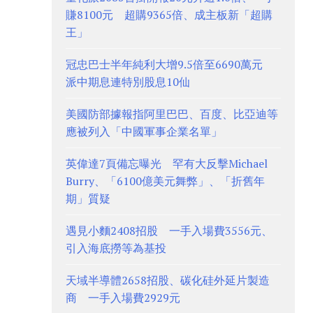
賺8100元 超購9365倍、成主板新「超購
王」
冠忠巴士半年純利大增9.5倍至6690萬元
派中期息連特別股息10仙
美國防部據報指阿里巴巴、百度、比亞迪等
應被列入「中國軍事企業名單」
英偉達7頁備忘曝光 罕有大反擊Michael
Burry、「6100億美元舞弊」、「折舊年
期」質疑
遇見小麵2408招股 一手入場費3556元、
引入海底撈等為基投
天域半導體2658招股、碳化硅外延片製造
商 一手入場費2929元