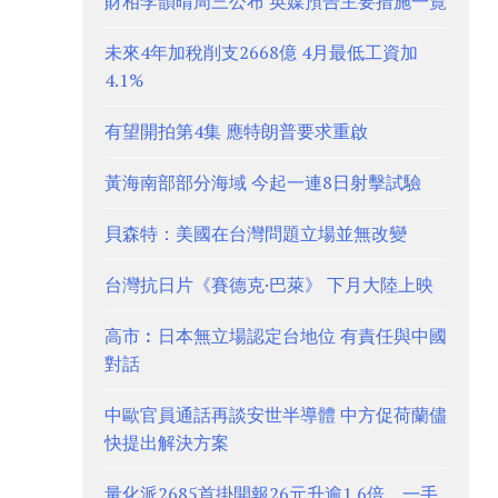
財相李韻晴周三公布 英媒預告主要措施一覽
未來4年加稅削支2668億 4月最低工資加
4.1%
有望開拍第4集 應特朗普要求重啟
黃海南部部分海域 今起一連8日射擊試驗
貝森特：美國在台灣問題立場並無改變
台灣抗日片《賽德克·巴萊》 下月大陸上映
高市︰日本無立場認定台地位 有責任與中國
對話
中歐官員通話再談安世半導體 中方促荷蘭儘
快提出解決方案
量化派2685首掛開報26元升逾1.6倍、一手