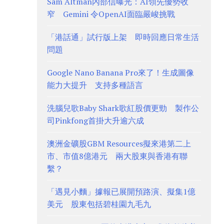
Sam Altman內部信曝光：AI領先優勢收
窄 Gemini 令OpenAI面臨嚴峻挑戰
「港話通」試行版上架 即時回應日常生活
問題
Google Nano Banana Pro來了！生成圖像
能力大提升 支持多種語言
洗腦兒歌Baby Shark歌紅股價更勁 製作公
司Pinkfong首掛大升逾六成
澳洲金礦股GBM Resources擬來港第二上
市、市值8億港元 兩大股東與香港有聯
繫？
「遇見小麵」據報已展開預路演、擬集1億
美元 股東包括碧桂園九毛九