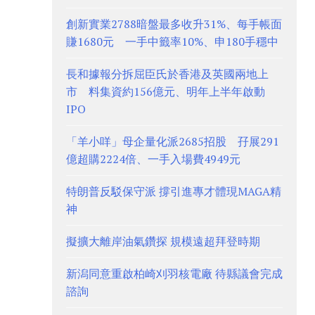
創新實業2788暗盤最多收升31%、每手帳面
賺1680元 一手中籤率10%、申180手穩中
長和據報分拆屈臣氏於香港及英國兩地上
市 料集資約156億元、明年上半年啟動
IPO
「羊小咩」母企量化派2685招股 孖展291
億超購2224倍、一手入場費4949元
特朗普反駁保守派 撐引進專才體現MAGA精
神
擬擴大離岸油氣鑽探 規模遠超拜登時期
新潟同意重啟柏崎刈羽核電廠 待縣議會完成
諮詢