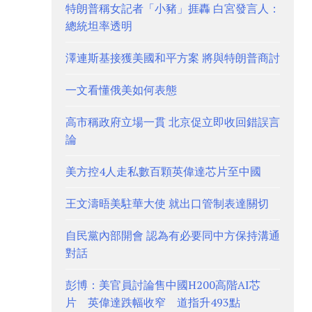
特朗普稱女記者「小豬」捱轟 白宮發言人：
總統坦率透明
澤連斯基接獲美國和平方案 將與特朗普商討
一文看懂俄美如何表態
高市稱政府立場一貫 北京促立即收回錯誤言
論
美方控4人走私數百顆英偉達芯片至中國
王文濤晤美駐華大使 就出口管制表達關切
自民黨內部開會 認為有必要同中方保持溝通
對話
彭博：美官員討論售中國H200高階AI芯
片 英偉達跌幅收窄 道指升493點