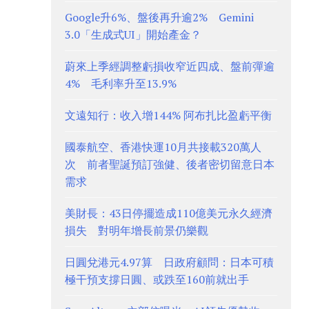
Google升6%、盤後再升逾2% Gemini
3.0「生成式UI」開始產金？
蔚來上季經調整虧損收窄近四成、盤前彈逾
4% 毛利率升至13.9%
文遠知行：收入增144% 阿布扎比盈虧平衡
國泰航空、香港快運10月共接載320萬人
次 前者聖誕預訂強健、後者密切留意日本
需求
美財長：43日停擺造成110億美元永久經濟
損失 對明年增長前景仍樂觀
日圓兌港元4.97算 日政府顧問：日本可積
極干預支撐日圓、或跌至160前就出手