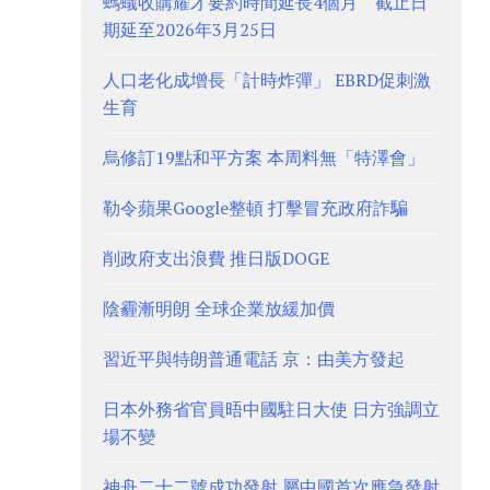
螞蟻收購耀才要約時間延長4個月 截止日
期延至2026年3月25日
人口老化成增長「計時炸彈」 EBRD促刺激
生育
烏修訂19點和平方案 本周料無「特澤會」
勒令蘋果Google整頓 打擊冒充政府詐騙
削政府支出浪費 推日版DOGE
陰霾漸明朗 全球企業放緩加價
習近平與特朗普通電話 京：由美方發起
日本外務省官員晤中國駐日大使 日方強調立
場不變
神舟二十二號成功發射 屬中國首次應急發射