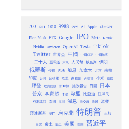
9988
700
1810
AI
Apple
1211
9992
ChatGPT
IPO
Google
FTX
Meta
Elon Musk
Netflix
TikTok
Tesla
OpenAI
Nvidia
Omicron
Twitter
中國
世界盃
中國GDP
中國旅客
二十大
伊朗
人民幣
以色列
亞馬遜
京東
俄羅斯
加息
加拿大
南韓
內地
停擺
北京
印度
小米
台灣
台積電
哈里
商務部
外交部
德國
日本
拜登
施政報告
日圓
新10條
放寬防疫
歐盟
普京
李家超
比亞迪
江澤民
李強
減息
滙豐
泡泡瑪特
泰國
深圳
港股
港交所
特朗普
烏克蘭
澤連斯基
澳門
王毅
習近平
美國
稀土
白宮
罷工
美團