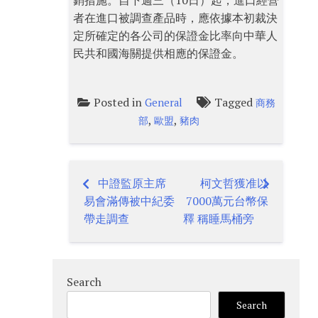
銷措施。自下週三（10日）起，進口經營
者在進口被調查產品時，應依據本初裁決
定所確定的各公司的保證金比率向中華人
民共和國海關提供相應的保證金。
Posted in
Tagged
General
商務
,
,
部
歐盟
豬肉
中證監原主席
柯文哲獲准以
Post
易會滿傳被中紀委
7000萬元台幣保
navigation
帶走調查
釋 稱睡馬桶旁
Search
Search