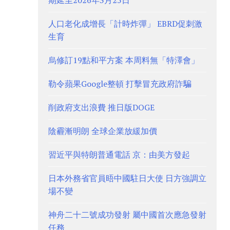
期延至2026年3月25日
人口老化成增長「計時炸彈」 EBRD促刺激
生育
烏修訂19點和平方案 本周料無「特澤會」
勒令蘋果Google整頓 打擊冒充政府詐騙
削政府支出浪費 推日版DOGE
陰霾漸明朗 全球企業放緩加價
習近平與特朗普通電話 京：由美方發起
日本外務省官員晤中國駐日大使 日方強調立
場不變
神舟二十二號成功發射 屬中國首次應急發射
任務