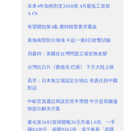
未來4年加稅削支2668億 4月最低工資加
4.1%
有望開拍第4集 應特朗普要求重啟
黃海南部部分海域 今起一連8日射擊試驗
貝森特：美國在台灣問題立場並無改變
台灣抗日片《賽德克·巴萊》 下月大陸上映
高市︰日本無立場認定台地位 有責任與中國
對話
中歐官員通話再談安世半導體 中方促荷蘭儘
快提出解決方案
量化派2685首掛開報26元升逾1.6倍、一手
賺8100元 超購9365倍、成主板新「超購