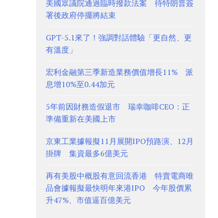
美國眾議院通過臨時撥款法案 待特朗普簽
署後政府停擺將結束
GPT-5.1來了！強調對話體驗「更自然、更
有溫度」
宏利金融第三季新造業務價值增長11% 派
息增10%至0.44加元
5年前因財務造假退市 瑞幸咖啡CEO：正
準備重新在美國上市
京東工業據報擬11月展開IPO預路演、12月
掛牌 集資最多6億美元
再有美股中概股有意回流香港 特賣電商唯
品會據報擬最快明年來港IPO 今年股價累
升47%、市值逼百億美元