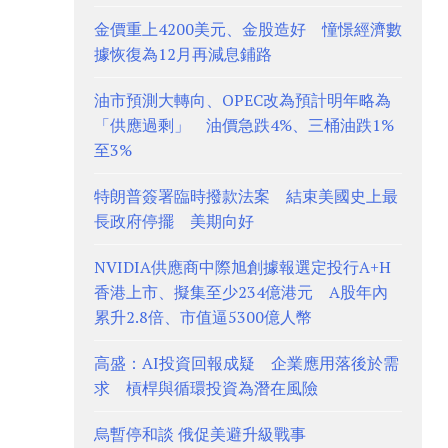
金價重上4200美元、金股造好 憧憬經濟數
據恢復為12月再減息鋪路
油市預測大轉向、OPEC改為預計明年略為
「供應過剩」 油價急跌4%、三桶油跌1%
至3%
特朗普簽署臨時撥款法案 結束美國史上最
長政府停擺 美期向好
NVIDIA供應商中際旭創據報選定投行A+H
香港上市、擬集至少234億港元 A股年內
累升2.8倍、市值逼5300億人幣
高盛：AI投資回報成疑 企業應用落後於需
求 槓桿與循環投資為潛在風險
烏暫停和談 俄促美避升級戰事