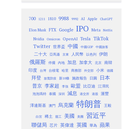
9988
700
1810
AI
Apple
1211
9992
ChatGPT
IPO
Google
FTX
Meta
Elon Musk
Netflix
TikTok
Tesla
OpenAI
Nvidia
Omicron
Twitter
中國
世界盃
中國GDP
中國旅客
二十大
伊朗
人民幣
以色列
亞馬遜
京東
俄羅斯
加息
加拿大
南韓
內地
停擺
北京
印度
小米
台灣
台積電
哈里
商務部
外交部
德國
日本
拜登
施政報告
日圓
新10條
放寬防疫
歐盟
普京
李家超
比亞迪
江澤民
李強
減息
滙豐
泡泡瑪特
泰國
深圳
港股
港交所
特朗普
烏克蘭
澤連斯基
澳門
王毅
習近平
美國
稀土
白宮
罷工
美團
聯儲局
蘋果
英國
英偉達
芯片
華為