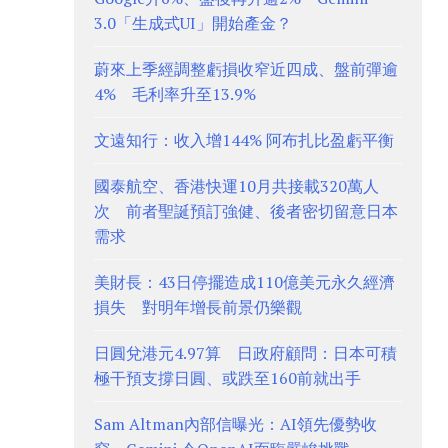
3.0「生成式UI」開始產金？
蔚來上季經調整虧損收窄近四成、盤前彈逾
4% 毛利率升至13.9%
文遠知行：收入增144% 阿布扎比盈虧平衡
國泰航空、香港快運10月共接載320萬人
次 前者聖誕預訂強健、後者密切留意日本
需求
美財長：43日停擺造成110億美元永久經濟
損失 對明年增長前景仍樂觀
日圓兌港元4.97算 日政府顧問：日本可積
極干預支撐日圓、或跌至160前就出手
Sam Altman內部信曝光：AI領先優勢收