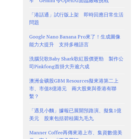
窄 Gemini 令OpenAI面臨嚴峻挑戰
「港話通」試行版上架 即時回應日常生活
問題
Google Nano Banana Pro來了！生成圖像
能力大提升 支持多種語言
洗腦兒歌Baby Shark歌紅股價更勁 製作公
司Pinkfong首掛大升逾六成
澳洲金礦股GBM Resources擬來港第二上
市、市值8億港元 兩大股東與香港有聯
繫？
「遇見小麵」據報已展開預路演、擬集1億
美元 股東包括碧桂園九毛九
Manner Coffee再傳來港上市、集資數億美