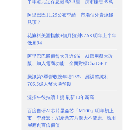
半年港元定存息最高3.3厘 跌市賺息49萬
阿里巴巴11.25公布季績 市場估外賣燒錢
見頂？
花旗料美滙指數3個月預測97.58 明年上半年
低見94
阿里巴巴股價曾大升近6% AI應用擬大改
版、加入電商功能 全面對標ChatGPT
騰訊第3季營收按年增15% 經調整純利
705.5億人幣大勝預期
滬指午後持續上揚 刷新10年新高
百度自研AI芯片昆侖芯「M100」明年初上
市 李彥宏：AI產業芯片獨大不健康、應用
層應創百倍價值