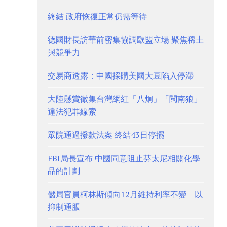
終結 政府恢復正常仍需等待
德國財長訪華前密集協調歐盟立場 聚焦稀土
與競爭力
交易商透露：中國採購美國大豆陷入停滯
大陸懸賞徵集台灣網紅「八炯」「閩南狼」
違法犯罪線索
眾院通過撥款法案 終結43日停擺
FBI局長宣布 中國同意阻止芬太尼相關化學
品的計劃
儲局官員柯林斯傾向12月維持利率不變 以
抑制通脹