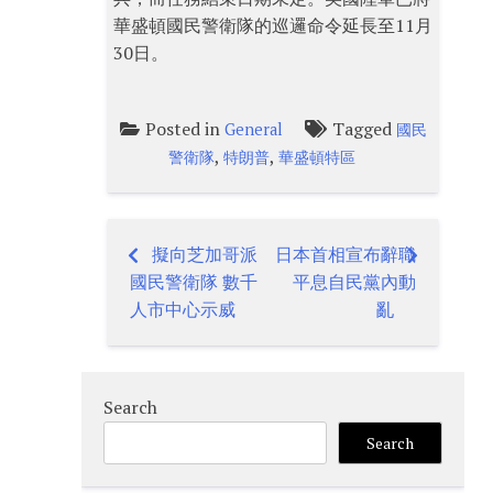
華盛頓國民警衛隊的巡邏命令延長至11月
30日。
Posted in
Tagged
General
國民
,
,
警衛隊
特朗普
華盛頓特區
擬向芝加哥派
日本首相宣布辭職
Post
國民警衛隊 數千
平息自民黨內動
navigation
人市中心示威
亂
Search
Search