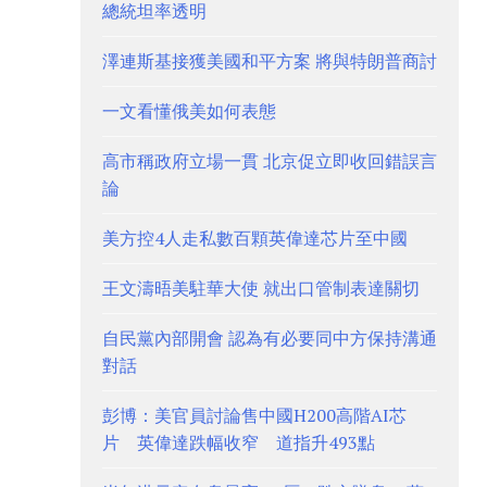
總統坦率透明
澤連斯基接獲美國和平方案 將與特朗普商討
一文看懂俄美如何表態
高市稱政府立場一貫 北京促立即收回錯誤言
論
美方控4人走私數百顆英偉達芯片至中國
王文濤晤美駐華大使 就出口管制表達關切
自民黨內部開會 認為有必要同中方保持溝通
對話
彭博：美官員討論售中國H200高階AI芯
片 英偉達跌幅收窄 道指升493點