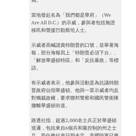
為。
當地發起名為「我們都是華府」（We
Are All D.C.）的示威，參與者包括無證
移民和聲援巴勒斯坦人士。
示威者高喊譴責特朗普的口號，並舉著海
報，部分海報寫上「特朗普必須下台」、
「解放華盛頓特區」和「反抗暴政」等標
語。
有示威者表示，他參與活動是為抗議特朗
普政府佔領華盛頓。他與一眾示威者均反
對獨裁政權，要求聯邦警察和國民警衛隊
撤離華盛頓街道。
路透社指，超過2,000名士兵正於華盛頓
巡邏，包括來自6個共和黨控制的州之士
兵，而任務結束日期未定。美國陸軍已將