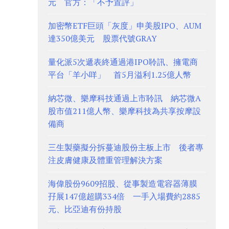
元 官方：「不予置評」
加密幣ETF巨頭「灰度」申美股IPO、AUM
達350億美元 股票代號GRAY
量化派5次遞表終通過港IPO聆訊、擁電商
平台「羊小咩」 首5月溢利1.25億人幣
納芯微、樂摩科技通過上市聆訊 納芯微A
股市值211億人幣、樂摩科技為共享按摩設
備商
三生製藥擬分拆蔓迪股份主板上市 後者專
注皮膚健康及體重管理解決方案
海偉股份9609招股、從事製造電容器薄膜
孖展147億超購334倍 一手入場費約2885
元、比亞迪有份持股