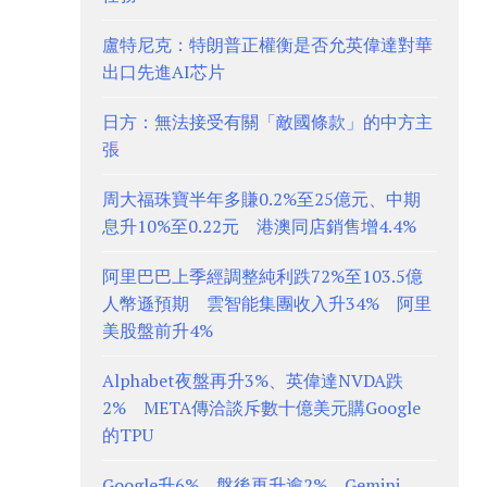
盧特尼克：特朗普正權衡是否允英偉達對華
出口先進AI芯片
日方：無法接受有關「敵國條款」的中方主
張
周大福珠寶半年多賺0.2%至25億元、中期
息升10%至0.22元 港澳同店銷售增4.4%
阿里巴巴上季經調整純利跌72%至103.5億
人幣遜預期 雲智能集團收入升34% 阿里
美股盤前升4%
Alphabet夜盤再升3%、英偉達NVDA跌
2% META傳洽談斥數十億美元購Google
的TPU
Google升6%、盤後再升逾2% Gemini