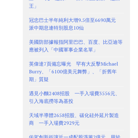
王」
冠忠巴士半年純利大增9.5倍至6690萬元
派中期息連特別股息10仙
美國防部據報指阿里巴巴、百度、比亞迪等
應被列入「中國軍事企業名單」
英偉達7頁備忘曝光 罕有大反擊Michael
Burry、「6100億美元舞弊」、「折舊年
期」質疑
遇見小麵2408招股 一手入場費3556元、
引入海底撈等為基投
天域半導體2658招股、碳化硅外延片製造
商 一手入場費2929元
佑駕創新折讓近一成配股淨籌2億元 用於