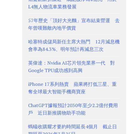
L4無人物流車業務發展
57年歷史「頂好大光麵」宣布結束營運 去
年曾嘆難敵內地平價貨
哈塞特成儲局新任主席大熱門 12月減息機
會率為84.3%、明年預計再減息三次
英偉達：Nvidia AI芯片領先業界一代 對
Google TPU成功感到高興
iPhone 17系列熱賣 蘋果將打低三星、重
奪全球最大智能手機商寶座
ChatGPT據報預計2030年至少2.2億付費用
戶 近日新推購物助手功能
螞蟻收購耀才要約時間延長4個月 截止日