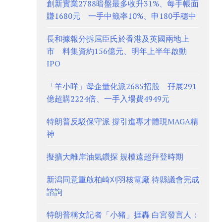
創新實業2788暗盤最多收升31%、每手帳面
賺1680元 一手中籤率10%、申180手穩中
長和據報分拆屈臣氏於香港及英國兩地上
市 料集資約156億元、明年上半年啟動
IPO
「羊小咩」母企量化派2685招股 孖展291
億超購2224倍、一手入場費4949元
特朗普反駁保守派 撐引進專才體現MAGA精
神
擬擴大離岸油氣鑽探 規模遠超拜登時期
新潟同意重啟柏崎刈羽核電廠 待縣議會完成
諮詢
特朗普稱女記者「小豬」捱轟 白宮發言人：