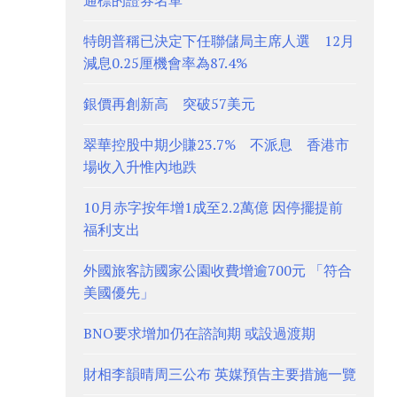
通標的證券名單
特朗普稱已決定下任聯儲局主席人選 12月
減息0.25厘機會率為87.4%
銀價再創新高 突破57美元
翠華控股中期少賺23.7% 不派息 香港市
場收入升惟內地跌
10月赤字按年增1成至2.2萬億 因停擺提前
福利支出
外國旅客訪國家公園收費增逾700元 「符合
美國優先」
BNO要求增加仍在諮詢期 或設過渡期
財相李韻晴周三公布 英媒預告主要措施一覽