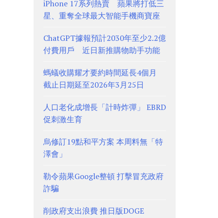
iPhone 17系列熱賣 蘋果將打低三
星、重奪全球最大智能手機商寶座
ChatGPT據報預計2030年至少2.2億
付費用戶 近日新推購物助手功能
螞蟻收購耀才要約時間延長4個月
截止日期延至2026年3月25日
人口老化成增長「計時炸彈」 EBRD
促刺激生育
烏修訂19點和平方案 本周料無「特
澤會」
勒令蘋果Google整頓 打擊冒充政府
詐騙
削政府支出浪費 推日版DOGE