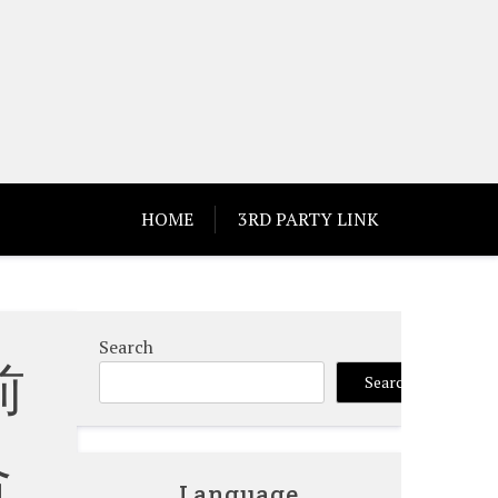
HOME
3RD PARTY LINK
Search
前
Search
合
Language