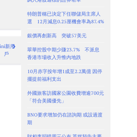
特朗普稱已決定下任聯儲局主席人
選 12月減息0.25厘機會率為87.4%
銀價再創新高 突破57美元
ini新用
翠華控股中期少賺23.7% 不派息
戶
香港市場收入升惟內地跌
10月赤字按年增1成至2.2萬億 因停
擺提前福利支出
外國旅客訪國家公園收費增逾700元
「符合美國優先」
BNO要求增加仍在諮詢期 或設過渡
期
財相李韻晴周三公布 英媒預告主要