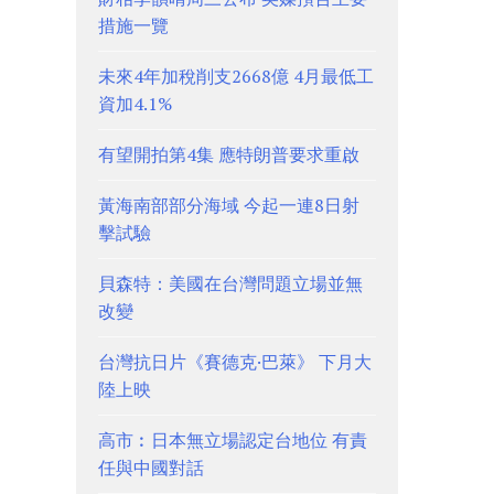
措施一覽
未來4年加稅削支2668億 4月最低工
資加4.1%
有望開拍第4集 應特朗普要求重啟
黃海南部部分海域 今起一連8日射
擊試驗
貝森特：美國在台灣問題立場並無
改變
台灣抗日片《賽德克·巴萊》 下月大
陸上映
高市︰日本無立場認定台地位 有責
任與中國對話