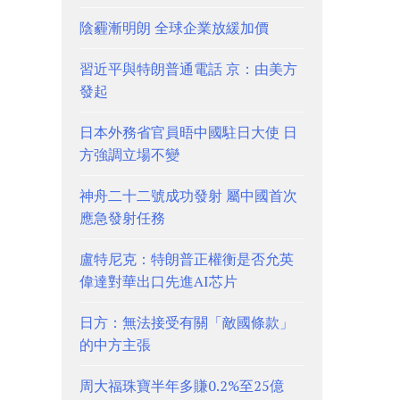
陰霾漸明朗 全球企業放緩加價
習近平與特朗普通電話 京：由美方
發起
日本外務省官員晤中國駐日大使 日
方強調立場不變
神舟二十二號成功發射 屬中國首次
應急發射任務
盧特尼克：特朗普正權衡是否允英
偉達對華出口先進AI芯片
日方：無法接受有關「敵國條款」
的中方主張
周大福珠寶半年多賺0.2%至25億