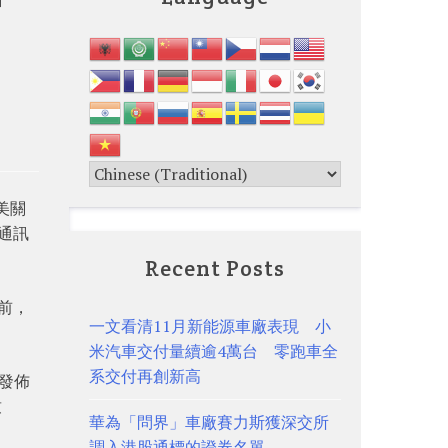
中美關
n通訊
Recent Posts
底前，
一文看清11月新能源車廠表現 小
米汽車交付量續逾4萬台 零跑車全
系交付再創新高
將發佈
致
華為「問界」車廠賽力斯獲深交所
調入港股通標的證券名單