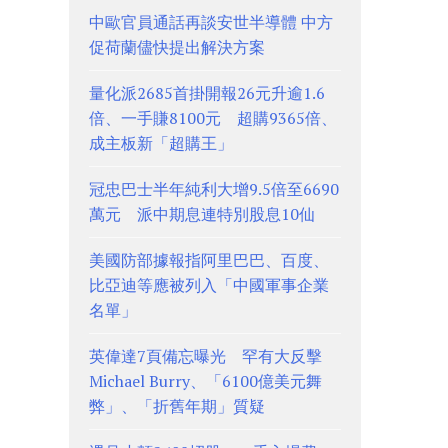
中歐官員通話再談安世半導體 中方
促荷蘭儘快提出解決方案
量化派2685首掛開報26元升逾1.6
倍、一手賺8100元 超購9365倍、
成主板新「超購王」
冠忠巴士半年純利大增9.5倍至6690
萬元 派中期息連特別股息10仙
美國防部據報指阿里巴巴、百度、
比亞迪等應被列入「中國軍事企業
名單」
英偉達7頁備忘曝光 罕有大反擊
Michael Burry、「6100億美元舞
弊」、「折舊年期」質疑