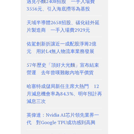
遇見小麵2408招股 一手入場費
3556元、引入海底撈等為基投
天域半導體2658招股、碳化硅外延
片製造商 一手入場費2929元
佑駕創新折讓近一成配股淨籌2億
元 用於L4無人物流車業務發展
57年歷史「頂好大光麵」宣布結束
營運 去年曾嘆難敵內地平價貨
哈塞特成儲局新任主席大熱門 12
月減息機會率為84.3%、明年預計再
減息三次
英偉達：Nvidia AI芯片領先業界一
代 對Google TPU成功感到高興